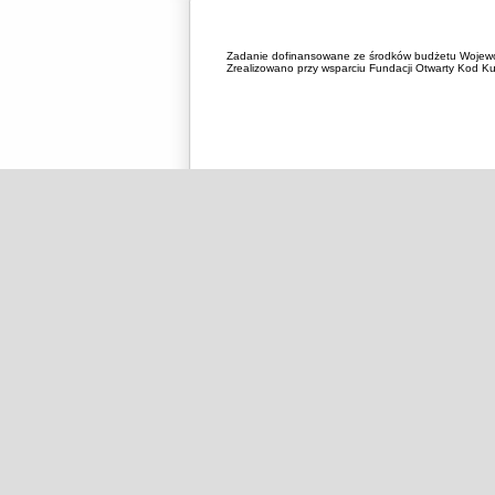
Zadanie dofinansowane ze środków budżetu Wojewó
Zrealizowano przy wsparciu Fundacji Otwarty Kod Kul