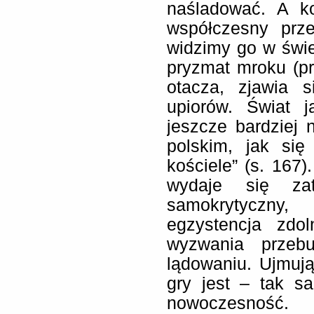
naśladować. A ko
współczesny prz
widzimy go w świet
pryzmat mroku (pr
otacza, zjawia 
upiorów. Świat j
jeszcze bardziej
polskim, jak si
kościele” (s. 167)
wydaje się z
samokrytyczny,
egzystencja zdo
wyzwania przeb
lądowaniu. Ujmują
gry jest – tak s
nowoczesność.