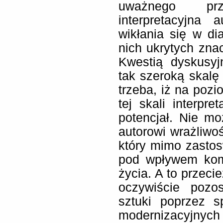
uważnego prze
interpretacyjna 
wikłania się w di
nich ukrytych zna
Kwestią dyskusyj
tak szeroką skalę
trzeba, iż na pozi
tej skali interpr
potencjał. Nie m
autorowi wrażliwo
który mimo zastosw
pod wpływem kom
życia. A to przeci
oczywiście pozos
sztuki poprzez s
modernizacyjnych