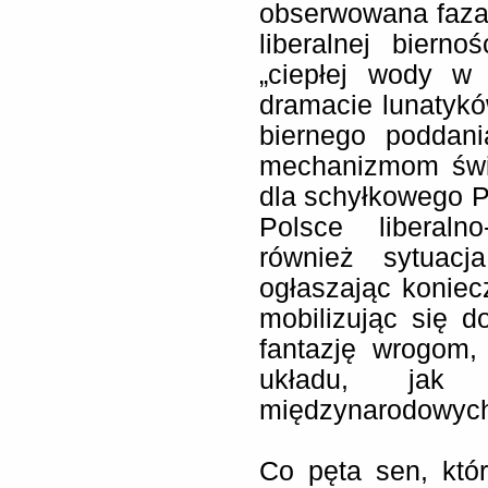
obserwowana faza 
liberalnej biern
„ciepłej wody w
dramacie lunatyków
biernego poddani
mechanizmom świa
dla schyłkowego P
Polsce liberaln
również sytuacj
ogłaszając koniecz
mobilizując się 
fantazję wrogom,
układu, jak 
międzynarodowych s
Co pęta sen, któ