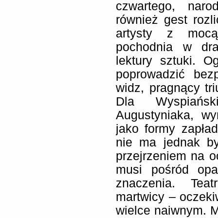
czwartego, nar
również gest rozl
artysty z mocą
pochodnia w dr
lektury sztuki. O
poprowadzić bezp
widz, pragnący tr
Dla Wyspiańs
Augustyniaka, wy
jako formy zapład
nie ma jednak b
przejrzeniem na o
musi pośród opa
znaczenia. Teat
martwicy – oczeki
wielce naiwnym. 