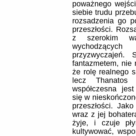
poważnego wejści
siebie trudu prze
rozsadzenia go p
przeszłości. Rozs
z szerokim w
wychodzącyc
przyzwyczajeń. S
fantazmetem, nie
że rolę realnego s
lecz Thanatos 
współczesna jest
się w nieskończono
przeszłości. Jako
wraz z jej bohater
żyje, i czuje pł
kultywować, wspo