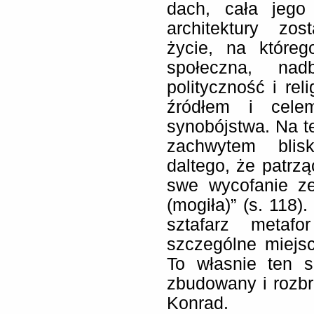
dach, cała jego 
architektury zo
życie, na któreg
społeczna, na
polityczność i rel
źródłem i celem
synobójstwa. Na te
zachwytem blis
daltego, że patrzą
swe wycofanie ze
(mogiła)” (s. 118)
sztafarz metafo
szczególne miejsc
To własnie ten 
zbudowany i rozbr
Konrad.