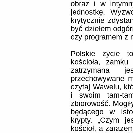
obraz i w intymn
jednostkę. Wyzw
krytycznie zdyst
być dziełem odgórn
czy programem z m
Polskie życie t
kościoła, zamku 
zatrzymana j
przechowywane m
czytaj Wawelu, kt
i swoim tam-ta
zbiorowość. Mogił
będącego w isto
krypty. „Czym je
kościoł, a zaraze