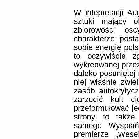
W intepretacji Au
sztuki mający o
zbiorowości osc
charakterze post
sobie energię pols
to oczywiście z
wykreowanej przez
daleko posuniętej 
niej właśnie zwi
zasób autokrytyc
zarzucić kult ci
przeformułować je
strony, to takż
samego Wyspiań
premierze „Wes