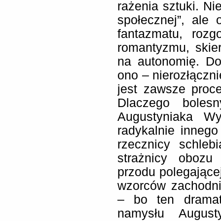
rażenia sztuki. N
społecznej”, ale 
fantazmatu, roz
romantyzmu, skie
na autonomię. Do
ono – nierozłączn
jest zawsze proc
Dlaczego boles
Augustyniaka Wy
radykalnie innego
rzecznicy schlebi
strażnicy obozu 
przodu polegając
wzorców zachodni
– bo ten dramat
namysłu Augus