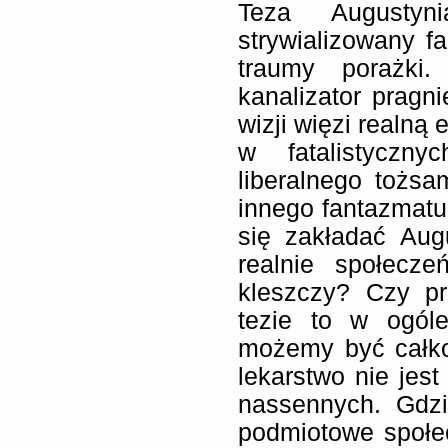
Teza Augustyn
strywializowany f
traumy porażki.
kanalizator pragni
wizji więzi realną
w fatalistyczny
liberalnego tożs
innego fantazmatu
się zakładać Aug
realnie społecz
kleszczy? Czy pr
tezie to w ogól
możemy być całko
lekarstwo nie jes
nassennych. Gdz
podmiotowe społec