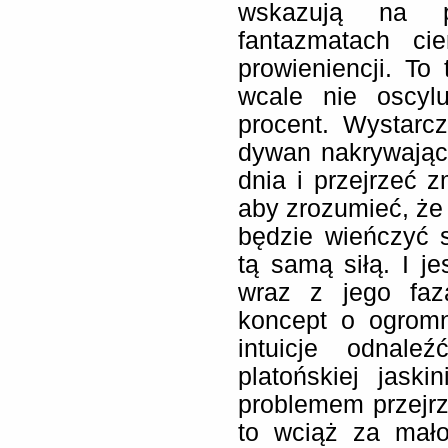
wskazują na p
fantazmatach cier
prowieniencji. To
wcale nie oscylu
procent. Wystarc
dywan nakrywając
dnia i przejrzeć 
aby zrozumieć, ż
będzie wieńczyć 
tą samą siłą. I j
wraz z jego faz
koncept o ogromn
intuicje odnal
platońskiej jaski
problemem przejrz
to wciąż za mał