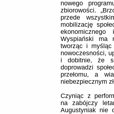
nowego programu
zbiorowości. „Br
przede wszystk
mobilizację społ
ekonomicznego i
Wyspiański ma n
tworząc i myśląc 
nowoczesności, up
i dobitnie, że 
doprowadzi społe
przełomu, a wia
niebezpiecznym zł
Czyniąc z perfor
na zabójczy leta
Augustyniak nie