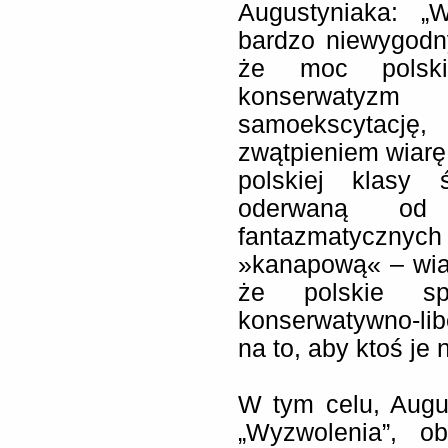
Augustyniaka: „
bardzo niewygodn
że moc polskie
konserwatyzm
samoekscytacj
zwątpieniem wiarę
polskiej klasy 
oderwaną od 
fantazmatyczny
»kanapową« – wiar
że polskie sp
konserwatywno-li
na to, aby ktoś je n
W tym celu, Augus
„Wyzwolenia”, o