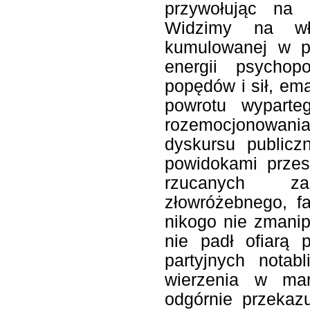
przywołując na 
Widzimy na wł
kumulowanej w pr
energii psychopo
popędów i sił, em
powrotu wyparte
rozemocjonowania
dyskursu publicz
powidokami przes
rzucanych za
złowróżebnego, f
nikogo nie zmani
nie padł ofiarą p
partyjnych notab
wierzenia w man
odgórnie przekaz