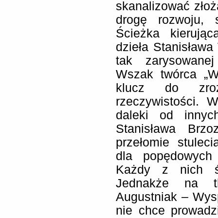
skanalizować złoża
drogę rozwoju, 
Ścieżka kierują
dzieła Stanisława
tak zarysowanej 
Wszak twórca „We
klucz do zroz
rzeczywistości.
daleki od inny
Stanisława Brzo
przełomie stulec
dla popędowych 
Każdy z nich śn
Jednakże na tl
Augustniak – Wysp
nie chce prowadz