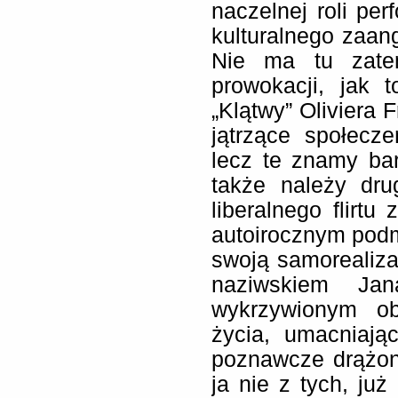
naczelnej roli pe
kulturalnego zaan
Nie ma tu zatem
prowokacji, jak 
„Klątwy” Oliviera F
jątrzące społecz
lecz te znamy ba
także należy dru
liberalnego flirtu
autoirocznym pod
swoją samorealiza
naziwskiem Ja
wykrzywionym ob
życia, umacniaj
poznawcze drążon
ja nie z tych, ju