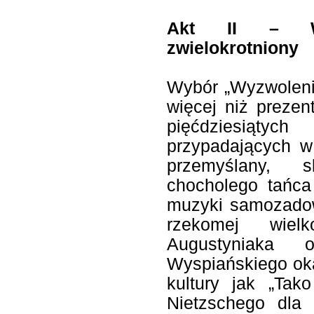
Akt II – Wy
zwielokrotniony
Wybór „Wyzwoleni
więcej niż prezen
pięćdziesiątyc
przypadających w
przemyślany, s
chocholego tańca
muzyki samozadow
rzekomej wie
Augustyniaka
Wyspiańskiego oka
kultury jak „Tako
Nietzschego dla 