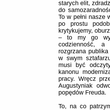
starych elit, zdra
do samozaradności
To w pełni nasze 
po prostu podob
krytykujemy, oburz
– to my go wyb
codzienność, a
rozgrzana publika
w swym sztafarzu
musi być odczyt
kanonu moderniza
pracy. Wręcz prz
Augustyniak odwo
popędów Freuda.
To, na co patrzy