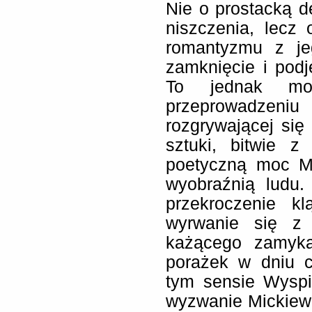
Nie o prostacką de
niszczenia, lecz 
romantyzmu z jeg
zamknięcie i podję
To jednak mo
przeprowadzen
rozgrywającej się 
sztuki, bitwie 
poetyczną moc Mi
wyobraźnią ludu
przekroczenie kl
wyrwanie się z 
każącego zamyka
porażek w dniu 
tym sensie Wysp
wyzwanie Mickiewi