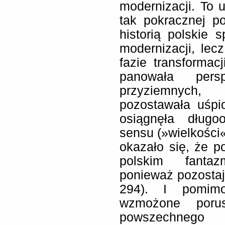
modernizacji. To
tak pokracznej po
historią polskie 
modernizacji, lec
fazie transformac
panowała pers
przyziemnych, 
pozostawała uśpi
osiągnęła długo
sensu (»wielkości«
okazało się, że 
polskim fantaz
ponieważ pozostaje
294). I pomim
wzmożone porus
powszechnego