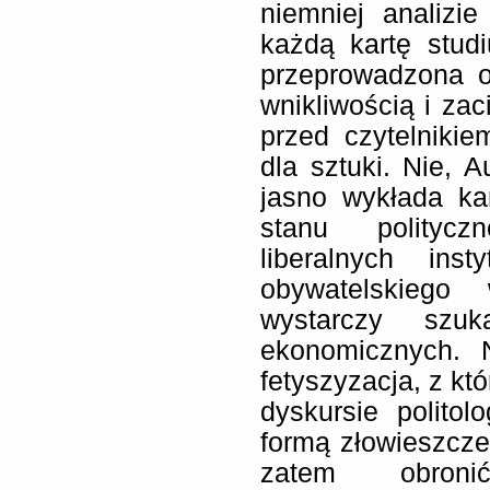
niemniej analizi
każdą kartę stud
przeprowadzona o
wnikliwością i zac
przed czytelnikie
dla sztuki. Nie, 
jasno wykłada ka
stanu politycz
liberalnych inst
obywatelskiego
wystarczy szu
ekonomicznych. N
fetyszyzacja, z k
dyskursie polito
formą złowieszcz
zatem obroni