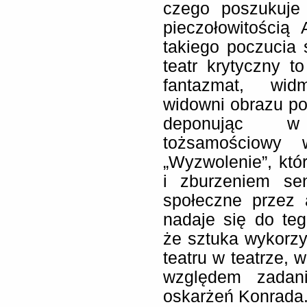
czego poszukuje
pieczołowitością
takiego poczucia 
teatr krytyczny t
fantazmat, wid
widowni obrazu po 
deponując w 
tożsamościowy 
„Wyzwolenie”, któ
i zburzeniem se
społeczne przez 
nadaje się do teg
że sztuka wykorzys
teatru w teatrze, 
względem zadani
oskarżeń Konrada