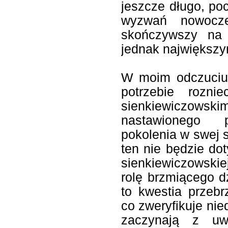
jeszcze długo, po
wyzwań nowocze
skończywszy na 
jednak najwięks
W moim odczuciu 
potrzebie rozni
sienkiewiczow
nastawionego p
pokolenia w swej s
ten nie będzie do
sienkiewiczowskie
rolę brzmiącego d
to kwestia przebr
co zweryfikuje nie
zaczynają z uwa