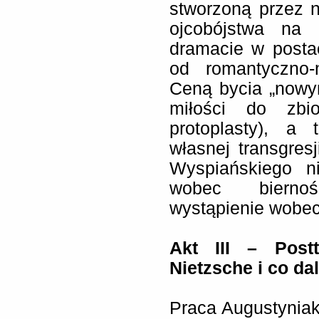
stworzoną przez 
ojcobójstwa na 
dramacie w posta
od romantyczno-m
Ceną bycia „nowy
miłości do zbi
protoplasty), a
własnej transgres
Wyspiańskiego n
wobec bierno
wystąpienie wobe
Akt III – Postt
Nietzsche i c
Praca Augustyniak