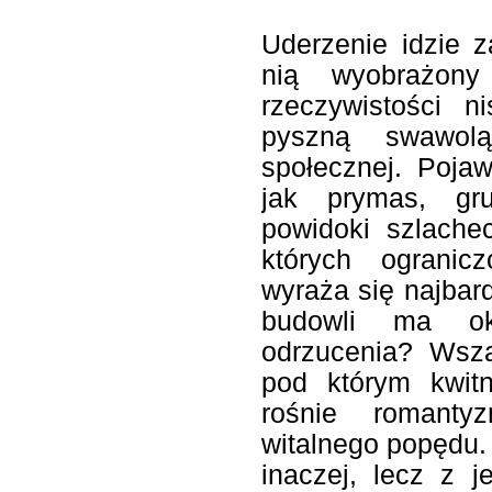
Uderzenie idzie 
nią wyobrażony
rzeczywistości n
pyszną swawolą
społecznej. Pojaw
jak prymas, gr
powidoki szlache
których ogranic
wyraża się najbard
budowli ma ok
odrzucenia? Wsz
pod którym kwit
rośnie romanty
witalnego popędu. 
inaczej, lecz z 