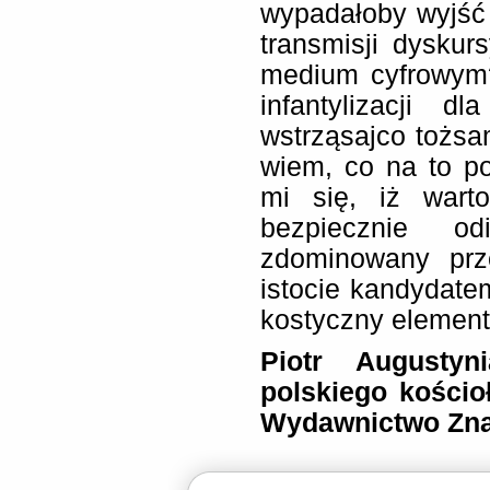
wypadałoby wyjść 
transmisji dyskur
medium cyfrowym
infantylizacji d
wstrząsajco tożs
wiem, co na to p
mi się, iż wart
bezpiecznie o
zdominowany prz
istocie kandydate
kostyczny elemen
Piotr Augustyni
polskiego kościo
Wydawnictwo Zn