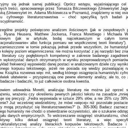
rzyjmy się jednak samej publikacji. Oprócz wstępu, wyjaśniającego cel 
ych treści, opracowanego przez Tomasza Bilczewskiego (Uniwersytet Jagie
ką (Uniwersytet im. Adama Mickiewicza w Poznaniu), znajdziemy w niej osi
su cyfrowego literaturoznawstwa – choć specyfiką tych badań je
yscyplinarność.
zególne projekty poświęcono analizom ilościowym (jak w zespołowych 
on, Ryana Heusera, Matthew Jockersa, Franca Morettiego i Michaela Wi
ściowym (jak w artykule, bodaj najciekawszym w całym tomie,
acjonalizowanie« albo funkcja pomiaru we współczesnej teorii literatury”)
 zamieszczone w tomie pokazują jednak przede wszystkim, że humanistyk
o kolejny poziom wtajemniczenia: nie można korzystać z jej narzędzi bez znaj
ii literatury czy pogłębionych kompetencji w zakresie badanego zagadnie
m wykorzystać danych otrzymanych w wyniku przeprowadzonych pomiarów
ykład frekwencji wypowiedzi danej postaci w analizowanym dziele czy wynik
onego korpusu tekstowego, jeżeli nie posiada się wiedzy pozwalającej na
w. Książka rozwiewa więc mit, według którego osiągnięcia humanistyki cyfr
olwiek ułatwienie – przyspieszają one pewne elementy analizy, ale to, co
 badacze i badaczki, to już całkowicie osobna kwestia.
owiem udowadnia Moretti, analizując literaturę nie można już oprzeć s
żeniu, wrażeniu czy określeniu pewnych jakości tekstu na zasadzie „mniej-
je się precyzji: „Fedra wypowiada w sztuce 29% słów, a nie 25% czy 39%
nie? Już wcześniej wiedzieliśmy, że mówi »więcej« niż pozostałe postac
ry mogą przysłużyć się literaturoznawstwu?” (s. 305-306) Badacz zaznac
ego humanisty nie chodzi o stwierdzanie oczywistości, ale o szukanie odstęp
jału danych empirycznych. To wskrzeszanie osiągnięć strukturalizmu, cho
ektywy kilku dekad osiągnięć teorii literatury, a więc specyf
trukturalistycznej analizy literackich korpusów tekstowych. Badacze 