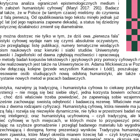
 krytyczna analiza ograniczeń epistemologicznych medium i
h założeń humanistyki cyfrowej” (Maryl 2017: 291). Badacz
ał także, że w Polsce (w tamtym czasie) mieliśmy do czynienia
 z falą pierwszą. Od opublikowania tego tekstu minęło jednak już
ęć lat (od jego napisania zapewne dekada), a status tej dziedziny
stycznej działalności zmienił się diametralnie.
ę można dostrzec nie tylko w tym, że dziś owa „pierwsza fala”
istyki cyfrowej wydaje nam się czymś absolutnie oczywistym,
kże przeglądając listę publikacji, numery tematyczne wiodących
pism naukowych oraz kierunki i siatki studiów. Uniwersytety
wski i Jagielloński od dawna zgłębiają możliwości i opracowują
 metody badań korpusów tekstowych i językowych przy pomocy cyfrowych n
tów realizowanych jest także na Uniwersytecie im. Adama Mickiewicza w Poz
ków dołączają kolejne (przede wszystkim Katowice i Łódź), poszukują
eresowanie osób studiujących nową odsłoną humanistyki, ale także 
zystanie nowych metod w pracach badawczych.
styka, nazwijmy ją tradycyjną, i humanistyka cyfrowa to ciekawy przykła
ystencji – nie mogą się bez siebie obyć, jedna korzysta bowiem ochocz
ej, choć dziś właściwie trzeba powiedzieć, że zapewniają sobie wzajemn
cześnie zachowując swoistą odrębność i badawczą rezerwę. Właściwie m
nia z dwoma rodzajami cyfryzacji. Humanistyką cyfrową, która niewiele ma j
zą falą i rozwija się niezwykle dynamicznie, nie tylko w przestrzeni badań 
nej inteligencji; oraz humanistyką ucyfrowioną – czyli tradycyjną, ale 
nieć cyfrowej w tych miejscach, w których może to przyspieszyć pro
ając na szybsze gromadzenie i przegląd badanego materiału lub wygodnie
zechniającą i dostępną formę prezentacji wyników. Tradycyjna humanisty
tem zjawiska, które Maryl określa mianem trzeciej fali – czyli krytyczne
jącego, że czasami narzędzia, które mają usprawniać pracę, okazują się