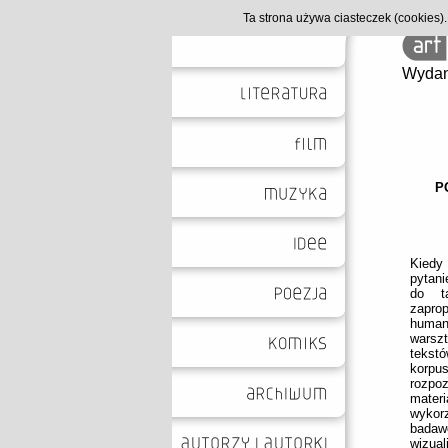
Ta strona używa ciasteczek (cookies
Wydan
P
Kiedy
pytani
do t
zapro
humani
warsz
tekstó
korpu
rozpo
mater
wyko
badaw
wizual