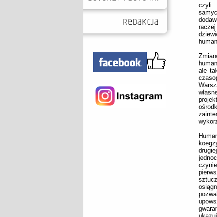
czyli
samyc
dodaw
raczej
dziewi
humani
Zmian
human
ale ta
czaso
Warsza
własne
projek
ośrod
zaint
wykor
Humani
koegz
drugi
jedno
czynie
pierws
sztucz
osiąg
pozwal
upows
gwaran
ukazu