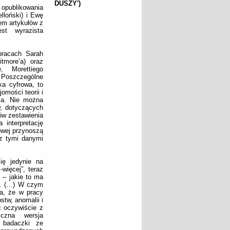
DUSZY')
opublikowania
lloński) i Ewę
em artykułów z
st wyrazista
pracach Sarah
tmore’a) oraz
 Morettiego
. Poszczególne
a cyfrowa, to
omości teorii i
nia. Nie można
, dotyczących
ów zestawienia
 interpretację
owej przynoszą
 z tymi danymi
ię jedynie na
więcej”, teraz
 – jakie to ma
ie. (…) W czym
za, że w pracy
stw, anomalii i
ć oczywiście z
iczna wersja
i badaczki ze