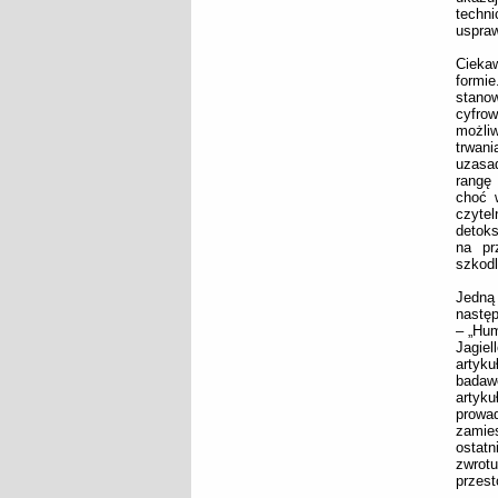
techn
uspraw
Ciekaw
formie
stanow
cyfro
możli
trwan
uzasa
rangę 
choć 
czytel
detoks
na pr
szkodl
Jedną 
następ
– „Hum
Jagie
artyk
badaw
artyku
prowa
zamies
ostatn
zwrot
przest