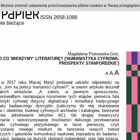
). Możesz zmienić ustawienia przechowywania plików cookies w Twojej przeglądar
ISSN 2658-1086
ie bieżące
Magdalena Piotrowska-Grot
,
O CO 'MIERZYMY' LITERATURĘ? ('HUMANISTYKA CYFROWA.
PROSPEKTY STANFORDZKIE')
A
A
A
 w 2017 roku Maciej Maryl próbował udzielić odpowiedzi na
e, „kim są polscy humaniści cyfrowi?”, w swoim artykule doszedł
akich wniosków: „A zatem, w pewnym uproszczeniu,
ponowałbym następujące rozumienie tych etapów: pierwsza fala
styki cyfrowej dotyczy digitalizacji i remediacji tradycyjnego
tatu badawczego dyscyplin (zaliczymy do niej skanowanie
w i obiektów, budowę cyfrowych archiwów i katalogów, tworzenie
sów, adnotowanie tekstów itd.); fali drugiej towarzyszy
znanie i wykorzystywanie możliwości dalszego przetwarzania
iału cyfrowego pozyskanego w fazie pierwszej, czyli
rzystanie nowego medium do tworzenia nowych metod
czych i gatunków komunikacji naukowej (narzędzia do badania i
izacji, badania na dużych zbiorach materiałów), oraz fala trzecia,