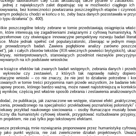
ordzkiego laboratorium cały czas aktualizują także pytanie o zasadność
, jednej z największych zalet dopatrując się w możliwości ciągłego ich
dowywania, bez konieczności powtarzania poszczególnych etapów i czynno
rnym podejściu chodzi w końcu o to, żeby baza danych pozostawała w przys
o typu działania” (s. 400).
kie poszczególne teksty zebrane w tomie przedstawiają osiągnięcia właśc
, które interesują się zagadnieniami związanymi z cyfrową humanistyką. Ni
 przełomowe czy otwierające innowacyjne perspektywy rozwoju badań liter
sce. Może jednak spełnić cel popularyzatorski, zbierając w jednym miej
ny prowadzonych badań. Zawiera pogłębione analizy zarówno poszcze
et”), jak i całych zbiorów tekstów (XIX-wiecznych powieści brytyjskich), uk
ektywy, reinterpretowanych, stanowiących przedmiot niezwykle precyzyjn
owywanych na ich podstawie wniosków.
w książce efektów tak zwanych badań wstępnych, zebrania danych i przeds
e wykresów czy zestawień, z których tak naprawdę należy dopiero
retacyjne wnioski – co nie znaczy, że nie jest to działanie potrzebne i ko
kowanych w tomie treści przypomina nam przede wszystkim, że badanie teks
tapowy proces, którego bardzo ważną, może nawet najistotniejszą w kontekś
j wyników, częścią jest właśnie sposób zebrania i zestawienia analizowanych
dodać, że publikacja, jak zaznaczone we wstępie, stanowi efekt „praktyczneg
zenia, prowadzonego na specjalności przekładowej poznańskiej polonistyki” (
ciekawy przykład naukowego sieciowania – osoby tłumaczące musiały bow
iczny dla humanistyki cyfrowej słownik, przygotować rozbudowane przypisy
m projektem, nie zaś tylko jego tekstowymi efektami.
awsze przekonują mnie rozwiązania proponowane przez humanistykę cyfrow
uję jako punkt wyjścia, nie zaś zwieńczenie działań projektowych. Uważ