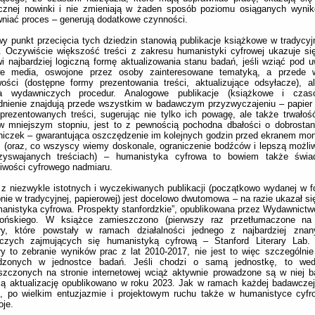
icznej nowinki i nie zmieniają w żaden sposób poziomu osiąganych wynik
niać proces – generują dodatkowe czynności.
y punkt przecięcia tych dziedzin stanowią publikacje książkowe w tradycyjn
. Oczywiście większość treści z zakresu humanistyki cyfrowej ukazuje si
i najbardziej logiczną formę aktualizowania stanu badań, jeśli wziąć pod u
we media, oswojone przez osoby zainteresowane tematyką, a przede 
wości (dostępne formy prezentowania treści, aktualizujące odsyłacze), 
ia wydawniczych procedur. Analogowe publikacje (książkowe i czaso
dnienie znajdują przede wszystkim w badawczym przyzwyczajeniu – papier
prezentowanych treści, sugerując nie tylko ich powagę, ale także trwałoś
w mniejszym stopniu, jest to z pewnością pochodna dbałości o dobrostan
niczek – gwarantująca oszczędzenie im kolejnych godzin przed ekranem moni
 (oraz, co wszyscy wiemy doskonale, ograniczenie bodźców i lepszą możli
zyswajanych treściach) – humanistyka cyfrowa to bowiem także świ
iwości cyfrowego nadmiaru.
z niezwykle istotnych i wyczekiwanych publikacji (początkowo wydanej w f
nie w tradycyjnej, papierowej) jest docelowo dwutomowa – na razie ukazał si
anistyka cyfrowa. Prospekty stanfordzkie”, opublikowana przez Wydawnictw
llońskiego. W książce zamieszczono (pierwszy raz przetłumaczone na 
uły, które powstały w ramach działalności jednego z najbardziej zna
czych zajmujących się humanistyką cyfrową – Stanford Literary Lab.
ły to zebranie wyników prac z lat 2010-2017, nie jest to więc szczególnie
dzonych w jednostce badań. Jeśli chodzi o samą jednostkę, to wedł
zczonych na stronie internetowej wciąż aktywnie prowadzone są w niej b
ią aktualizację opublikowano w roku 2023. Jak w ramach każdej badawczej
u, po wielkim entuzjazmie i projektowym ruchu także w humanistyce cyfr
oje.