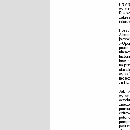
Przyj
wybran
Rajews
zakre
interd
Poszc
Allis
jako
„»Oper
prace
niejak
histor
bowie
na prz
określ
wynikó
jakiek
zrobią
Jak b
wyobra
oczeku
znacze
pomia
cyfrow
potenc
persp
posts