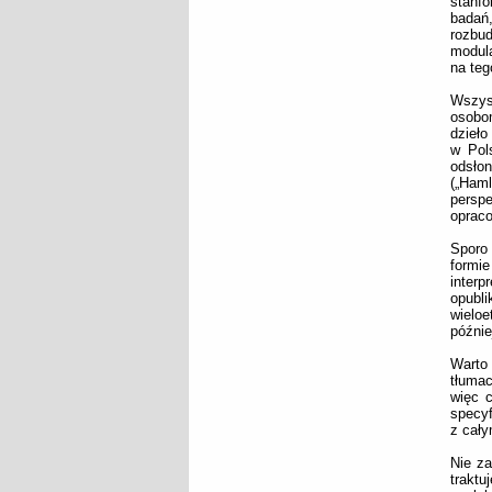
stanf
badań
rozbu
modula
na teg
Wszyst
osobom
dzieło
w Pol
odsło
(„Haml
persp
oprac
Sporo 
formi
interp
opubli
wieloe
późnie
Warto 
tłumac
więc 
specyf
z cały
Nie z
trakt