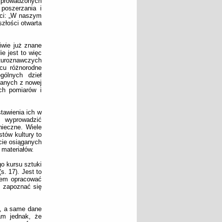
 prowadzonych
 poszerzania i
ści: „W naszym
złości otwarta
iwie już znane
e jest to więc
aturoznawczych
scu różnorodne
gólnych dzieł
azanych z nowej
ych pomiarów i
tawienia ich w
 wyprowadzić
nieczne. Wiele
tów kultury to
cie osiąganych
 materiałów.
o kursu sztuki
s. 17). Jest to
iem opracować
, zapoznać się
ą, a same dane
am jednak, że