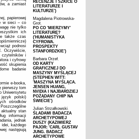
RECENZJE I SZKICE O
ów, a zamiast
LITERATURZE I
KULTURZE')
ej, papierowej
Magdalena Piotrowska-
ę w sieci – co
Grot
,
wagę nie tylko
PO CO 'MIERZYMY'
wszystkim ich
LITERATURĘ?
ale także czas
('HUMANISTYKA
piśmiennicze)
CYFROWA.
 wciąż podnosi
PROSPEKTY
ć. Oczywiście,
STANFORDZKIE')
 czytelników i
Barbara Orzeł
,
tora i cyfrowy
OD KARTY
wość skupienia
GRAFICZNEJ DO
adome badanie
MASZYNY MYŚLĄCEJ
(STEPHEN WITT:
'MASZYNA MYŚLĄCA.
ormie e-booka,
JENSEN HUANG,
ę pierwszy tom
NVIDIA I NAJBARDZIEJ
o Uniwersytetu
POŻĄDANY CHIP NA
język polski)
ŚWIECIE')
nych ośrodków
 Poszczególne
Julian Strzałkowski
,
 aktualny stan
ŚLADAMI BADACZA
ug informacji
ARCHETYPOWEJ
adania, jednak
DUSZY (KAZIMIERZ
 idei, każdego
PAJOR: 'CARL GUSTAV
owej następują
JUNG. BADACZ
ARCHETYPOWE