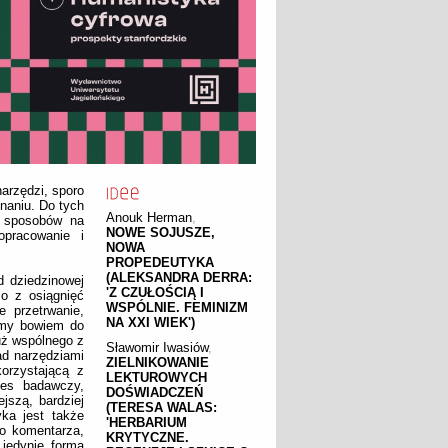
arzędzi, sporo
naniu. Do tych
Anouk Herman
,
c sposobów na
NOWE SOJUSZE,
opracowanie i
NOWA
PROPEDEUTYKA
(ALEKSANDRA DERRA:
d dziedzinowej
'Z CZUŁOŚCIĄ I
o z osiągnięć
WSPÓLNIE. FEMINIZM
e przetrwanie,
NA XXI WIEK')
amy bowiem do
uż wspólnego z
Sławomir Iwasiów
,
nad narzędziami
ZIELNIKOWANIE
korzystającą z
LEKTUROWYCH
ces badawczy,
DOŚWIADCZEŃ
jszą, bardziej
(TERESA WALAS:
ka jest także
'HERBARIUM
go komentarza,
KRYTYCZNE.
 jedynie formą