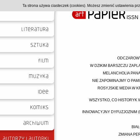
Ta strona używa ciasteczek (cookies). Możesz zmienić ustawienia p
ISSN 
ODCZAROWYW
W DZIKIM BARSZCZU ZAPL
MELANCHOLIA PANA Z
NIE ZAPOMINAJMY O PAMI
ROSYJSKIE MEDIA W KR
WSZYSTKO, CO HISTORYK W
INNOWACYJNY DYFUZJOZNIM (M
BIAŁ
ZMIANA PE