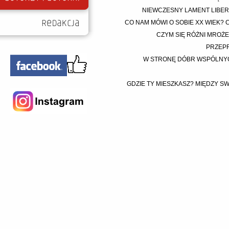
NIEWCZESNY LAMENT LIBERA
CO NAM MÓWI O SOBIE XX WIEK? C
CZYM SIĘ RÓŻNI MROŻE
PRZEPR
W STRONĘ DÓBR WSPÓLNYCH 
GDZIE TY MIESZKASZ? MIĘDZY SW