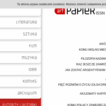
Ta strona używa ciasteczek (cookies). Możesz zmienić ustawienia p
ISSN 
KRÓT
KOMU WOLNO MIEĆ
FILOZOFIA NADMI
RAZ JESZCZE ZAWRÓC
JAK ZOSTAĆ ARGENTYŃSKIM 
PIĘĆ ROZMÓW O ŻYCIU (OLGA DR
AKSJOMATY KAPITA
KOMU POLACY ZAWDZIĘCZA