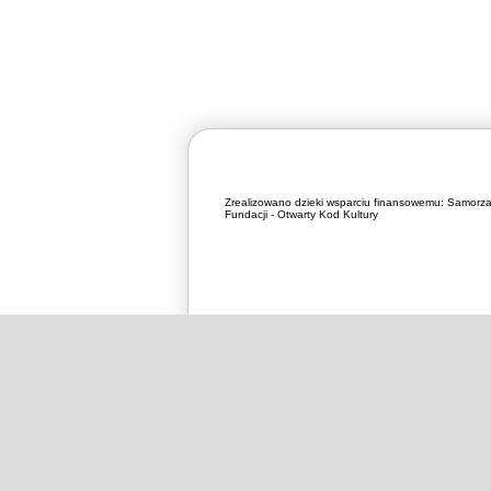
Zrealizowano dzieki wsparciu finansowemu:
Samorza
Fundacji - Otwarty Kod Kultury