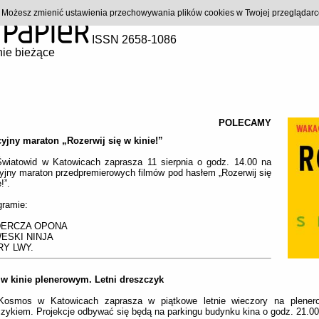
). Możesz zmienić ustawienia przechowywania plików cookies w Twojej przeglądar
ISSN 2658-1086
ie bieżące
POLECAMY
yjny maraton „Rozerwij się w kinie!”
Światowid w Katowicach zaprasza 11 sierpnia o godz. 14.00 na
jny maraton przedpremierowych filmów pod hasłem „Rozerwij się
!”.
gramie:
ERCZA OPONA
ESKI NINJA
RY LWY.
i w kinie plenerowym. Letni dreszczyk
Kosmos w Katowicach zaprasza w piątkowe letnie wieczory na plene
zykiem. Projekcje odbywać się będą na parkingu budynku kina o godz. 21.00