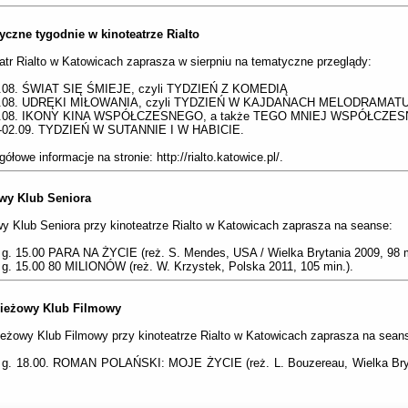
yczne tygodnie w kinoteatrze Rialto
atr Rialto w Katowicach zaprasza w sierpniu na tematyczne przeglądy:
2.08. ŚWIAT SIĘ ŚMIEJE, czyli TYDZIEŃ Z KOMEDIĄ
9.08. UDRĘKI MIŁOWANIA, czyli TYDZIEŃ W KAJDANACH MELODRAMAT
6.08. IKONY KINA WSPÓŁCZESNEGO, a także TEGO MNIEJ WSPÓŁCZE
.-02.09. TYDZIEŃ W SUTANNIE I W HABICIE.
ółowe informacje na stronie: http://rialto.katowice.pl/.
wy Klub Seniora
y Klub Seniora przy kinoteatrze Rialto w Katowicach zaprasza na seanse:
 g. 15.00 PARA NA ŻYCIE (reż. S. Mendes, USA / Wielka Brytania 2009, 98 m
 g. 15.00 80 MILIONÓW (reż. W. Krzystek, Polska 2011, 105 min.).
ieżowy Klub Filmowy
eżowy Klub Filmowy przy kinoteatrze Rialto w Katowicach zaprasza na sean
. g. 18.00. ROMAN POLAŃSKI: MOJE ŻYCIE (reż. L. Bouzereau, Wielka Bryt