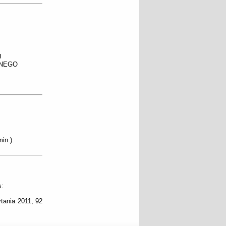
U
SNEGO
in.).
s:
ania 2011, 92