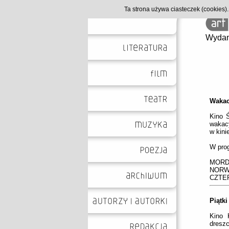
Ta strona używa ciasteczek (cookies
Wydan
Wakac
Kino 
wakacy
w kinie
W pro
MORD
NORW
CZTE
Piątk
Kino 
dreszc