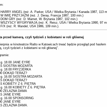
am:
 HARRY ANGEL (reż. A. Parker, USA / Wielka Brytania / Kanada 1987, 113 m
 W IMIĘ PRZYJAŹNI (reż. J. Deray, Francja 1987, 100 min.)
 DOM GRY (reż. D. Mamet, W. Brytania 1987, 102 min.)
. WSZYSCY WYGRYWAJĄ (reż. K. Reisz, USA / Wielka Brytania 1990, 97 mi
 F/X (reż. R. Mandel, USA 1986, 109 min.).
a przed kamerą, czyli tydzień z kobietami w roli głównej
ierpnia w kinoteatrze Rialto w Katowicach trwać będzie przegląd pod hasłem 
, czyli tydzień z kobietami w roli głównej”.
gramie:
. g. 18.00 JANE EYRE
.15 SIOSTRA MOZARTA
. g. 18.00 FRYZJERKA
.00 DOKĄD TERAZ?
. g. 16.00 SIOSTRA MOZARTA
.15 DOKĄD TERAZ?
.15 KOBIETY Z 6. PIĘTRA
. g. 16.00 KOBIETY Z 6. PIĘTRA
.00 ŻELAZNA DAMA
.15 JANE EYRE
. g. 16.00 SPONSORING
.00 JANE EYRE
.15 ŻELAZNA DAMA.