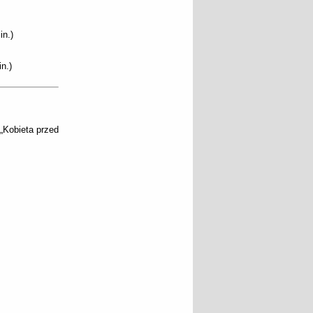
in.)
n.)
„Kobieta przed