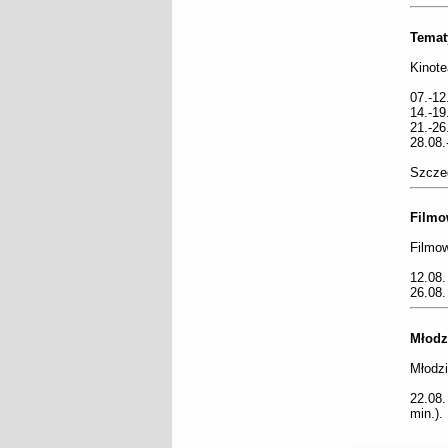
Temat
Kinote
07.-1
14.-1
21.-2
28.08
Szczeg
Filmo
Filmow
12.08.
26.08.
Młodz
Młodzi
22.08
min.).