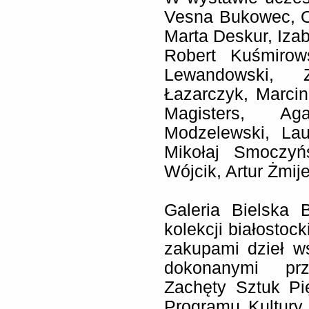
Vesna Bukowec, O
Marta Deskur, Izab
Robert Kuśmirow
Lewandowski, Z
Łazarczyk, Marcin
Magisters, Ag
Modzelewski, La
Mikołaj Smoczyńs
Wójcik, Artur Żmij
Galeria Bielska
kolekcji białostoc
zakupami dzieł w
dokonanymi prz
Zachęty Sztuk P
Programu Kultury 