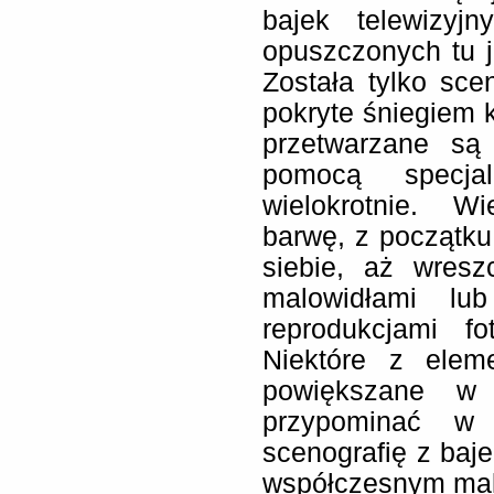
bajek telewizyjn
opuszczonych tu 
Została tylko sce
pokryte śniegiem
przetwarzane są
pomocą specjal
wielokrotnie. Wi
barwę, z początku 
siebie, aż wreszc
malowidłami lub
reprodukcjami fo
Niektóre z elem
powiększane w 
przypominać w j
scenografię z baj
współczesnym mala