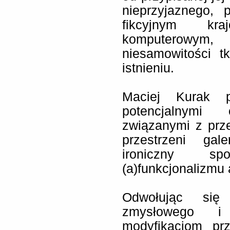
nieprzyjaznego, 
fikcyjnym kr
komputerowym, 
niesamowitości t
istnieniu.
Maciej Kurak p
potencjalnymi o
związanymi z prz
przestrzeni ga
ironiczny s
(a)funkcjonalizmu a
Odwołując się 
zmysłowego i 
modyfikacjom prz