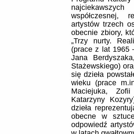
najciekawszych
współczesnej, r
artystów trzech o
obecnie zbiory, kt
„Trzy nurty. Rea
(prace z lat 1965 
Jana Berdyszaka
Stażewskiego) oraz
się dzieła powstał
wieku (prace m.i
Maciejuka, Zofi
Katarzyny Kozyry)
dzieła reprezentuj
obecne w sztuce 
odpowiedź artystów
w latach gwałtown