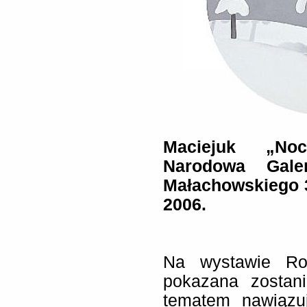
Maciejuk „No
Narodowa Galer
Małachowskiego 3
2006.
Na wystawie Ro
pokazana zostan
tematem nawiązu