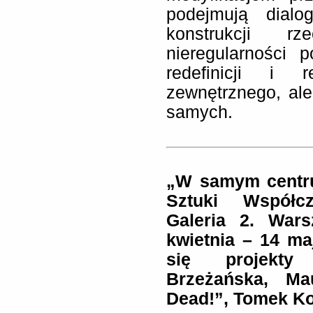
podejmują dialo
konstrukcji rz
nieregularności 
redefinicji i r
zewnętrznego, al
samych.
„W samym centru
Sztuki Współc
Galeria 2. Wars
kwietnia – 14 ma
się projekty 
Brzeżańska, Ma
Dead!”, Tomek Ko