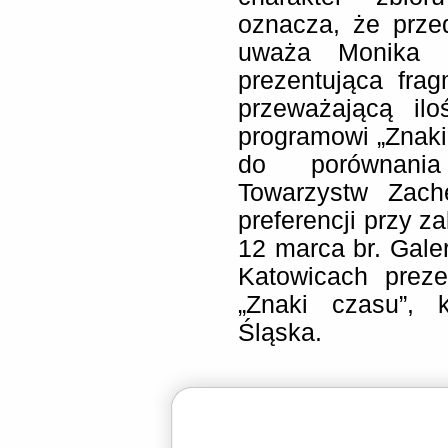
oznacza, że prze
uważa Monika S
prezentująca frag
przeważającą ilo
programowi „Znaki
do porównania 
Towarzystw Zach
preferencji przy z
12 marca br. Gal
Katowicach preze
„Znaki czasu”, 
Śląska.