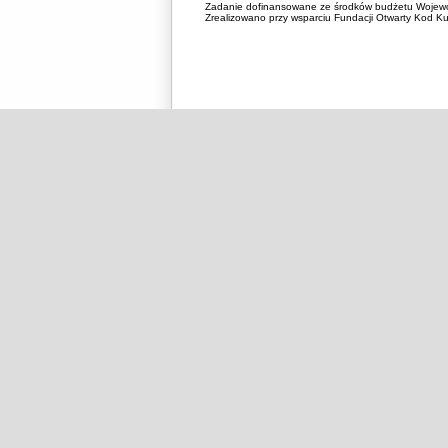
Zadanie dofinansowane ze środków budżetu Wojewó
Zrealizowano przy wsparciu Fundacji Otwarty Kod Kul