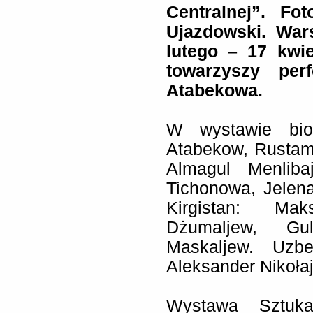
Centralnej”. Fo
Ujazdowski. War
lutego – 17 kwi
towarzyszy per
Atabekowa.
W wystawie bior
Atabekow, Rustam
Almagul Menliba
Tichonowa, Jelen
Kirgistan: Ma
Dżumaljew, Gu
Maskaljew. Uzbe
Aleksander Nikołaj
Wystawa Sztuka