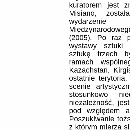
kuratorem jest 
Misiano, zosta
wydarzenie 
Międzynarodoweg
(2005). Po raz p
wystawy sztuki 
sztukę trzech b
ramach wspólneg
Kazachstan, Kirg
ostatnie terytori
scenie artystycz
stosunkowo nie
niezależność, jes
pod względem ar
Poszukiwanie toż
z którym mierzą si