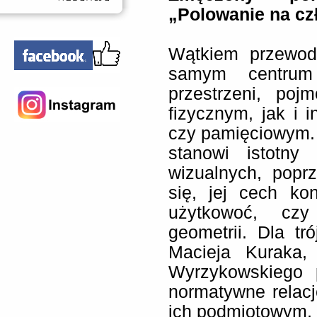
„Polowanie na cz
Wątkiem przewodn
samym centrum 
przestrzeni, po
fizycznym, jak i 
czy pamięciowym.
stanowi istotny
wizualnych, popr
się, jej cech kon
użytkowoć, czy
geometrii. Dla tr
Macieja Kuraka,
Wyrzykowskiego 
normatywne relacj
ich podmiotowym,