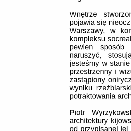
Wnętrze stworz
pojawia się nieocz
Warszawy, w kont
kompleksu socrea
pewien sposób ó
naruszyć, stosu
jesteśmy w stani
przestrzenny i wi
zastąpiony oniryc
wyniku rzeźbiarsk
potraktowania arch
Piotr Wyrzykows
architektury kijow
od przypisanej jej