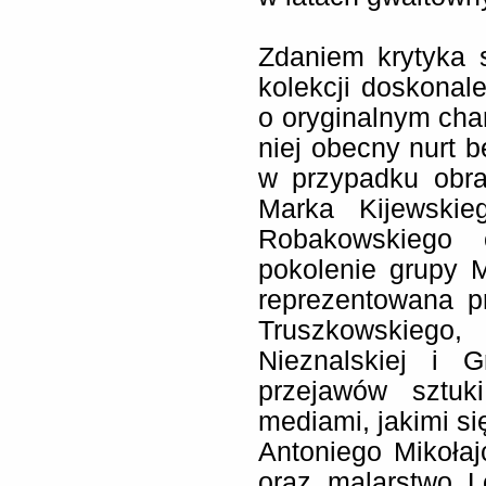
Zdaniem krytyka 
kolekcji doskonal
o oryginalnym char
niej obecny nurt b
w przypadku obra
Marka Kijewskieg
Robakowskiego
pokolenie grupy M
reprezentowana pr
Truszkowskiego
Nieznalskiej i 
przejawów sztuki
mediami, jakimi się
Antoniego Mikołaj
oraz malarstwo L