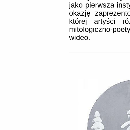
jako pierwsza ins
okazję zaprezen
której artyści r
mitologiczno-poetyc
wideo.