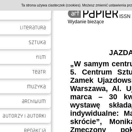
Ta strona używa ciasteczek (cookies). Możesz zmienić ustawienia p
ISSN 
Wydanie bieżące
JAZD
„W samym centru
5. Centrum Sztu
Zamek Ujazdowski
Warszawa, Al. U
marca – 30 kwi
wystawę składa
indywidualne: M
skrócie”, Moni
Zmęczony pok