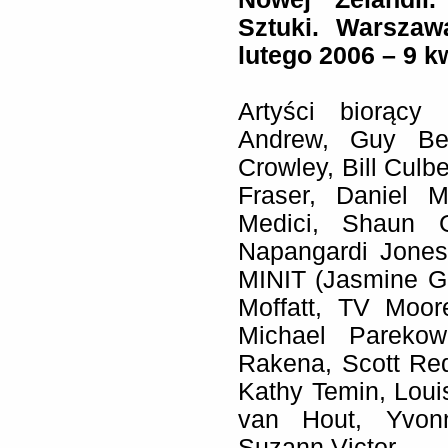
Sztuki. Warszaw
lutego 2006 – 9 k
Artyści biorący
Andrew, Guy Ben
Crowley, Bill Culb
Fraser, Daniel 
Medici, Shaun G
Napangardi Jones
MINIT (Jasmine Gu
Moffatt, TV Moor
Michael Parekowh
Rakena, Scott Red
Kathy Temin, Lou
van Hout, Yvonn
Suzann Victor.