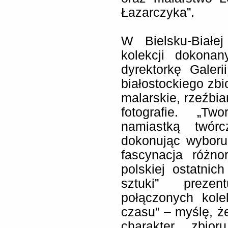
Łazarczyka”.
W Bielsku-Białe
kolekcji dokona
dyrektorkę Galer
białostockiego zb
malarskie, rzeźbiar
fotografie. „T
namiastką twór
dokonując wyboru
fascynacja różno
polskiej ostatnic
sztuki” prezen
połączonych kole
czasu” – myślę, ż
charakter zbior