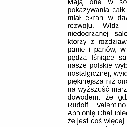
Mają one w sob
pokazywania całki
miał ekran w da
rozwoju. Widz 
niedogrzanej sal
którzy z rozdzia
panie i panów, w
pędzą lśniące sa
nasze polskie wyb
nostalgicznej, wyid
piękniejsza niż 
na wyższość marz
dowodem, że gdz
Rudolf Valentin
Apolonię Chałupie
że jest coś więcej