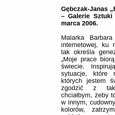
Gębczak-Janas „
– Galerie Sztuk
marca 2006.
Malarka Barbara
internetowej, ku
tak określa gene
„Moje prace bior
świecie. Inspiru
sytuacje, które 
których jestem ś
zgodzić z taki
chciałbym, żeby t
w innym, cudownym
kolorów, zatrz