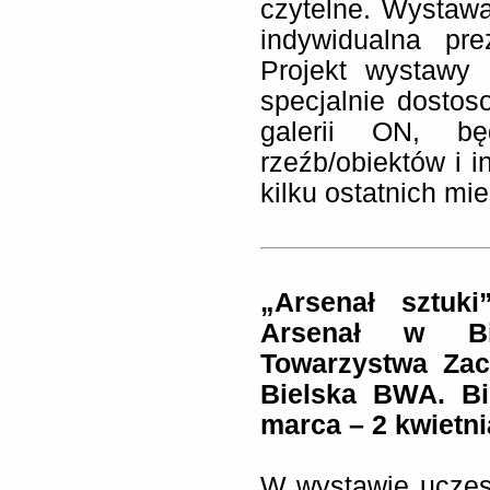
czytelne. Wystaw
indywidualna pre
Projekt wystawy 
specjalnie dostoso
galerii ON, bę
rzeźb/obiektów i i
kilku ostatnich mie
„Arsenał sztuki
Arsenał w Bi
Towarzystwa Zac
Bielska BWA. Bie
marca – 2 kwietni
W wystawie uczest