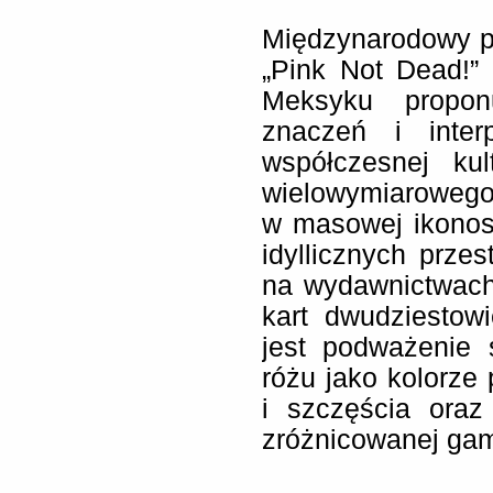
Międzynarodowy p
„Pink Not Dead!” 
Meksyku proponu
znaczeń i inter
współczesnej kul
wielowymiarowego
w masowej ikonos
idyllicznych prze
na wydawnictwach
kart dwudziestowie
jest podważenie 
różu jako kolorz
i szczęścia oraz
zróżnicowanej gam