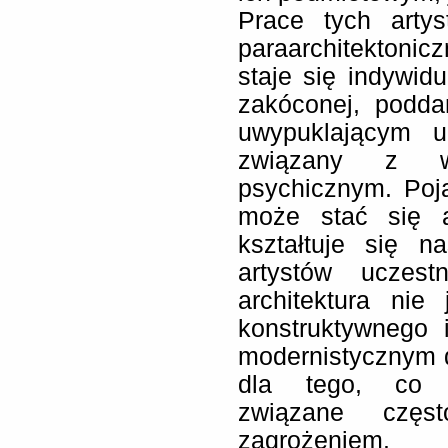
Prace tych artys
paraarchitektoniczn
staje się indywid
zakóconej, podda
uwypuklającym uk
związany z w
psychicznym. Poja
może stać się a
kształtuje się n
artystów uczest
architektura nie
konstruktywnego 
modernistycznym d
dla tego, co p
związane częst
zagrożeniem.