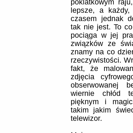
poklatkowym raju
lepsze, a każdy,
czasem jednak do
tak nie jest. To c
pociąga w jej pr
związków ze świ
znamy na co dzień
rzeczywistości. Wr
fakt, że malowa
zdjęcia cyfrowe
obserwowanej be
wiernie chłód 
pięknym i magic
takim jakim świec
telewizor.