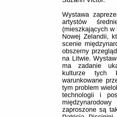
Wystawa zaprezen
artystów średn
(mieszkających w kr
Nowej Zelandii, k
scenie międzynar
obszerny przegląd
na Litwie. Wystaw
ma zadanie uk
kulturze tych 
warunkowane prze
tym problem wielo
technologii i p
międzynarodowy
zaproszone są tak
Patricia Piccinin