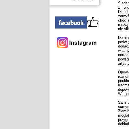
Siadam
z wid
Dzied
zamyśl
choć m
rodzaj
nie si
Domin
poświ
dodać
własn
narrac
powst
artyst
Opowi
różno
poukł
fragme
dopowi
Wittge
Sam t
samym
Ziemil
mogłab
przyg
dokład