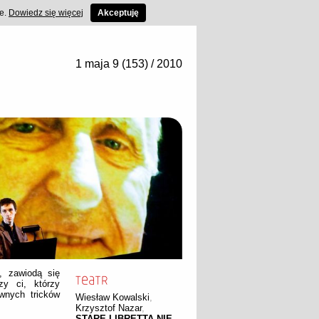
ce.
Dowiedz się więcej
Akceptuję
1 maja 9 (153) / 2010
i, zawiodą się
zy ci, którzy
wnych tricków
Wiesław Kowalski
,
Krzysztof Nazar
,
STARE LIBRETTA NIE