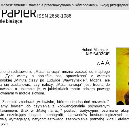
). Możesz zmienić ustawienia przechowywania plików cookies w Twojej przeglądar
ISSN 2658-1086
ie bieżące
Hubert Michalak
,
NIE SĄDŹCIE
A
A
A
ie o przedstawieniu „Mała narracja” można zacząć od mądrego
u: „Tyle wiemy o sobie/ile nas sprawdzono” z wiersza
orskiej „Minuta ciszy po Ludwice Wawrzyńskiej”. Można, ale
a się zastanowić, czy należy. „Mała narracja” jest trudna do
niowania, a ubieranie jej w jakiekolwiek motto odbiera powagę
sowanym w motcie słowom.
 Ziemilski zbudował „widowisko, któremu trudno dać nazwisko”.
amy bowiem do czynienia z konwencjonalnie pojmowanym
tawieniem. Brak w „Małej narracji” postaci, tradycyjnie rozumianej akcj
wie oczekujący bogatej scenografii, fajerwerków kostiumologicznych c
wają wymagającą natychmiastowego zaspokojenia potrzebę kiczu efekto
lnych.