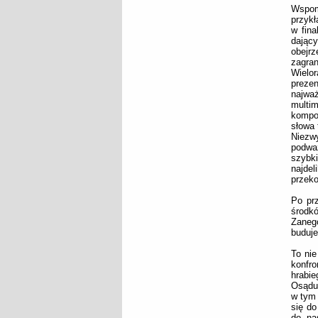
Wspom
przykł
w fina
dający
obejrz
zagra
Wielo
preze
najwa
multi
kompoz
słowa 
Niezw
podważ
szybki
najdel
przeko
Po prz
środkó
Zanego
buduj
To nie
konfro
hrabie
Osądu 
w tym 
się do
do naś