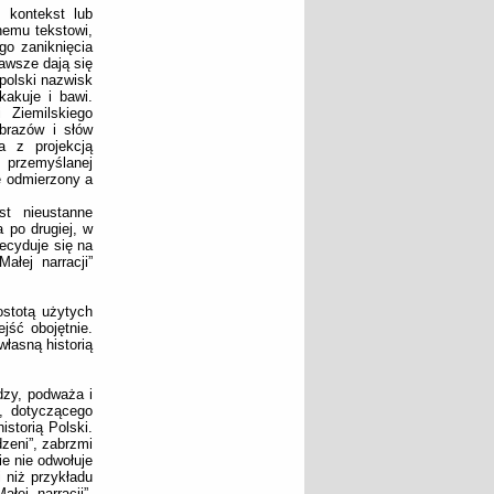
 kontekst lub
nemu tekstowi,
go zaniknięcia
awsze dają się
polski nazwisk
kakuje i bawi.
 Ziemilskiego
brazów i słów
a z projekcją
i przemyślanej
ie odmierzony a
st nieustanne
 po drugiej, w
ecyduje się na
ałej narracji”
ostotą użytych
jść obojętnie.
łasną historią
dzy, podważa i
o, dotyczącego
storią Polski.
dzeni”, zabrzmi
e nie odwołuje
i niż przykładu
łej narracji”.