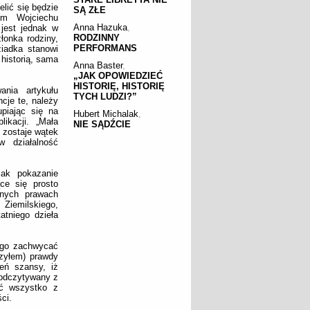
lić się będzie
SĄ ZŁE
im Wojciechu
Anna Hazuka
,
jest jednak w
RODZINNY
łonka rodziny,
PERFORMANS
ziadka stanowi
 historią, sama
Anna Baster
,
„JAK OPOWIEDZIEĆ
HISTORIĘ, HISTORIĘ
ania artykułu
TYCH LUDZI?”
cje te, należy
piając się na
Hubert Michalak
,
ikacji. „Mała
NIE SĄDŹCIE
 zostaje wątek
w działalność
jak pokazanie
ce się prosto
nych prawach
 Ziemilskiego,
atniego dzieła
e go zachwycać
czyłem) prawdy
ień szansy, iż
 odczytywany z
ać wszystko z
ci.