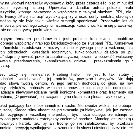
y na widowni naprzeciw wykonawcy, który przez czterdzieści pięć minut dzie
zami prywatną historią. Opowieść o dziadku autora pokazu, hrab
uszyckim, którego oskarżono o współpracę z tajnymi służbami PRL, nie 
e twórcy „Małej narracji” wyciskającą łzy z oczu sentymentalną obroną cz
ożna by się było takiej właśnie strategii spodziewać. Przeciwnie: los d
 impulsu, pierwotnego zaczynu inscenizacji, która, choć karmi się prawdziwą
li się na obiektywny punkt widzenia.
ującym tematem przedstawienia jest problem konsekwencji opublikow
ęconego współpracy hrabiego Dzieduszyckiego ze służbami PRL. Konsekwen
, Ziemilski przedstawia z niezwykle subiektywnego punktu widzenia, sku
ych odczuciach, kwestiach rodzinnych, funkcjonowaniu dziadka po publ
ja” staje się również przez to autotematyczna, bowiem w opowieść wpleciony
awania przedstawienia, skanalizowania gniewu i przekształcenia go 
yczną.
eść toczy się nielinearnie. Przebieg historii nie jest tu tak istotny 
rodności i wielobarwności jej kontekstów, powiązań i wpływów. Nie dają
adać słowa tworzą centon. W jego ramach dochodzą do głosu na rów
nty artykułów, materiały wizualne stanowiące inspirację lub odniesienie
adające niewypowiedziane myśli ironiczne komentarze oraz fragmenty ost
nsteina, „O pewności”, pojawiające się na ekranie za plecami wykonawcy.
ekst padający brzmi beznamiętnie i sucho. Nie uwodzi widza, nie próbuj
 sobą. Kładąc silny akcent na przekazanie (subiektywnej, jak już zazna
ski rezygnuje z wszelkiej interpretacji, być może dlatego, że istnieje c
y ona przez naddatek estetyczny zaciemnić przekaz. Monolog jest zresztą
otowanych kartek, tak, by ani trochę go nie zafałszować, by przekaz
nością i precyzją wynikającymi z szacunku do słowa i niesionej przez nie treś