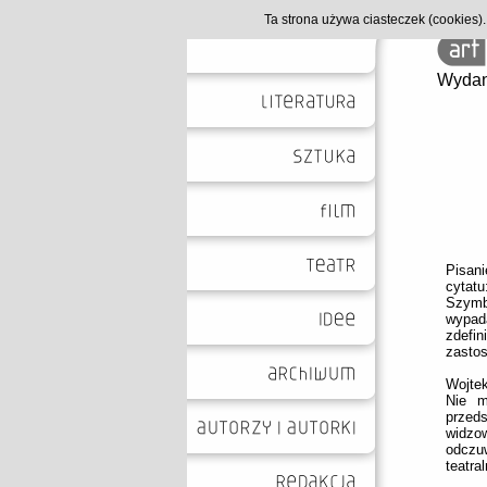
Ta strona używa ciasteczek (cookies
Wydan
Pisan
cytat
Szymb
wypad
zdefi
zasto
Wojtek
Nie m
przeds
widzo
odczu
teatra