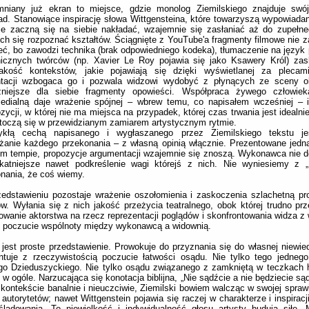
niany już ekran to miejsce, gdzie monolog Ziemilskiego znajduje swój
ad. Stanowiące inspirację słowa Wittgensteina, które towarzyszą wypowiada
le zaczną się na siebie nakładać, wzajemnie się zasłaniać aż do zupełne
ch się rozpoznać kształtów. Ściągnięte z YouTube'a fragmenty filmowe nie z
eć, bo zawodzi technika (brak odpowiedniego kodeka), tłumaczenie na język 
nicznych twórców (np. Xavier Le Roy pojawia się jako Ksawery Król) zas
rakość kontekstów, jakie pojawiają się dzięki wyświetlanej za plecami
ntacji wzbogaca go i pozwala widzowi wydobyć z płynących ze sceny o
żniejsze dla siebie fragmenty opowieści. Współpraca żywego człowiek
medialną daje wrażenie spójnej – wbrew temu, co napisałem wcześniej – 
ycji, w której nie ma miejsca na przypadek, której czas trwania jest idealn
toczą się w przewidzianym zamiarem artystycznym rytmie.
ykłą cechą napisanego i wygłaszanego przez Ziemilskiego tekstu je
anie każdego przekonania – z własną opinią włącznie. Prezentowane jedna
m tempie, propozycje argumentacji wzajemnie się znoszą. Wykonawca nie d
ikatniejsze nawet podkreślenie wagi którejś z nich. Nie wyniesiemy z „M
nania, że coś wiemy.
edstawieniu pozostaje wrażenie oszołomienia i zaskoczenia szlachetną pr
w. Wyłania się z nich jakość przeżycia teatralnego, obok której trudno prze
wanie aktorstwa na rzecz reprezentacji poglądów i skonfrontowania widza z w
e poczucie wspólnoty między wykonawcą a widownią.
 jest proste przedstawienie. Prowokuje do przyznania się do własnej niewie
ntuje z rzeczywistością poczucie łatwości osądu. Nie tylko tego jedneg
go Dzieduszyckiego. Nie tylko osądu związanego z zamkniętą w teczkach hi
w ogóle. Narzucająca się konotacja biblijna, „Nie sądźcie a nie będziecie są
kontekście banalnie i nieuczciwie, Ziemilski bowiem walcząc w swojej sprawi
 autorytetów; nawet Wittgenstein pojawia się raczej w charakterze i inspiracj
ladowania. To niewielkość i indywidualność głosu artysty budują siłę „Ma