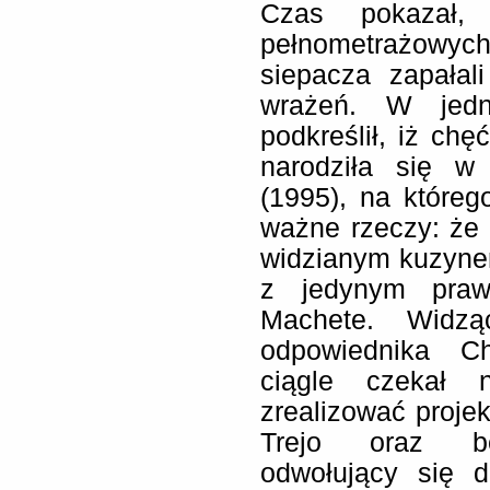
Czas pokazał, 
pełnometrażow
siepacza zapałal
wrażeń. W jed
podkreślił, iż chę
narodziła się w 
(1995), na któreg
ważne rzeczy: że 
widzianym kuzynem
z jedynym praw
Machete. Widzą
odpowiednika Ch
ciągle czekał 
zrealizować proje
Trejo oraz be
odwołujący się 