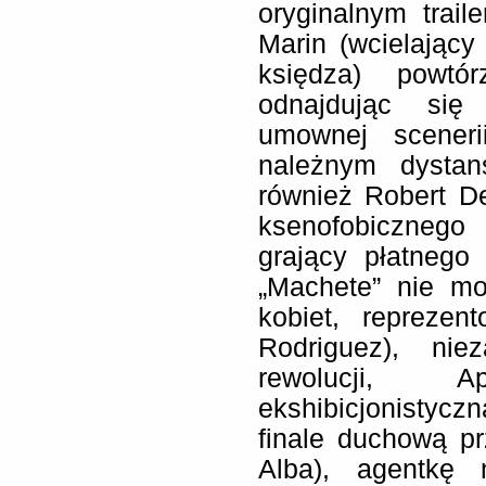
oryginalnym trai
Marin (wcielający
księdza) powtór
odnajdując się
umownej sceneri
należnym dystan
również Robert De
ksenofobicznego
grający płatneg
„Machete” nie mo
kobiet, reprezen
Rodriguez), nie
rewolucji, A
ekshibicjonistycz
finale duchową p
Alba), agentkę 