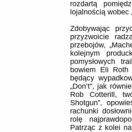
rozdartą pomięd
lojalnością wobec 
Zdobywając przyc
przyzwoicie radz
przebojów, „Mach
kolejnym produc
pomysłowych trai
bowiem Eli Roth 
będący wypadkow
„Don’t”, jak równi
Rob Cotterill, t
Shotgun”, opowie
rachunki dosłown
rolę najprawdop
Patrząc z kolei n