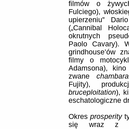
filmów o żywyc
Fulciego), włoski
upierzeniu” Dari
(„Cannibal Holo
okrutnych pseud
Paolo Cavary). W
grindhouse’ów zn
filmy o motocykl
Adamsona), kino
zwane
chambara
Fujity), prod
bruceploitation
), k
eschatologiczne d
Okres
prosperity
ty
się wraz z p