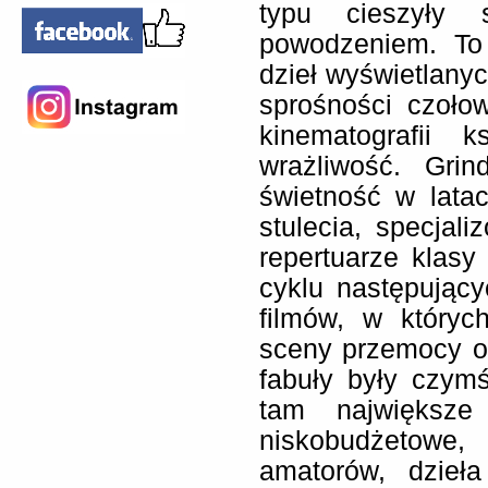
typu cieszyły
powodzeniem. To
dzieł wyświetlanyc
sprośności czoło
kinematografii k
wrażliwość. Grin
świetność w lata
stulecia, specjal
repertuarze klas
cyklu następując
filmów, w któryc
sceny przemocy o
fabuły były czym
tam największe 
niskobudżetowe
amatorów, dzieł