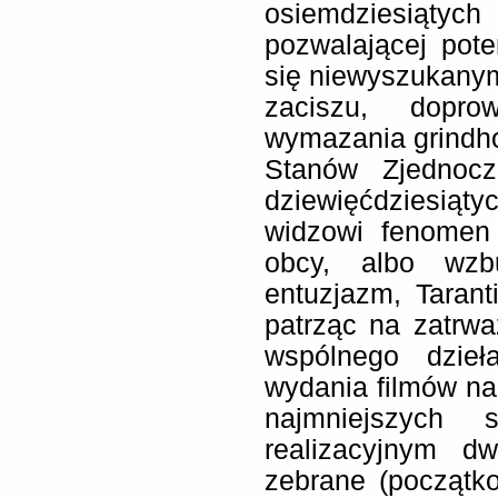
osiemdziesiąty
pozwalającej pot
się niewyszukany
zaciszu, dopro
wymazania grindho
Stanów Zjednocz
dziewięćdziesiąt
widzowi fenomen 
obcy, albo wzb
entuzjazm, Tarant
patrząc na zatrw
wspólnego dzieł
wydania filmów n
najmniejszych 
realizacyjnym d
zebrane (początk