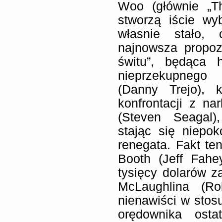
Woo (głównie „The
stworzą iście wy
własnie stało,
najnowsza propoz
świtu”, będąca 
nieprzekupnego 
(Danny Trejo), 
konfrontacji z n
(Steven Seagal)
stając się niepo
renegata. Fakt te
Booth (Jeff Fahe
tysięcy dolarów z
McLaughlina (Ro
nienawiści w sto
orędownika osta