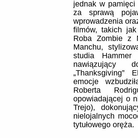
jednak w pamięci
za sprawą pojaw
wprowadzenia oraz 
filmów, takich j
Roba Zombie z N
Manchu, stylizow
studia Hammer 
nawiązujący d
„Thanksgiving” 
emocje wzbudził
Roberta Rodri
opowiadającej o 
Trejo), dokonuj
nielojalnych moc
tytułowego oręża.