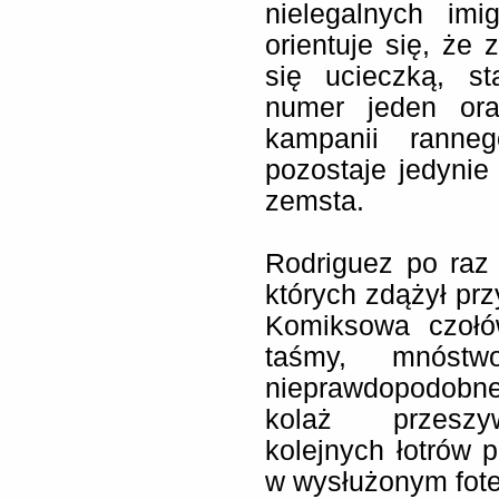
nielegalnych im
orientuje się, że 
się ucieczką, s
numer jeden or
kampanii ranne
pozostaje jedyni
zemsta.
Rodriguez po raz 
których zdążył prz
Komiksowa czołów
taśmy, mnóst
nieprawdopodobn
kolaż przeszywan
kolejnych łotrów p
w wysłużonym fote