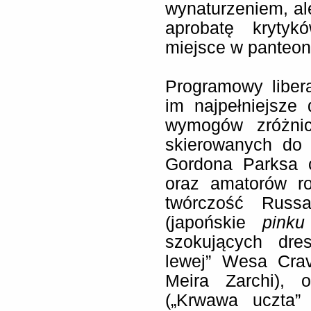
wynaturzeniem, ale
aprobatę krytyk
miejsce w panteon
Programowy liber
im najpełniejsze
wymogów zróżnic
skierowanych do 
Gordona Parksa c
oraz amatorów ro
twórczość Russ
(japońskie
pinku
szokujących dre
lewej” Wesa Crav
Meira Zarchi), 
(„Krwawa uczta”