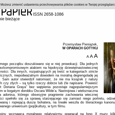
). Możesz zmienić ustawienia przechowywania plików cookies w Twojej przeglądar
ISSN 2658-1086
ie bieżące
Przemysław Pieniążek
,
W OPARACH GOTYKU
A
A
A
mego początku doszukiwano się w niej prowokacji. Dla jednych
bezkompromisowym atakiem na hipokryzję dziewiętnastowiecznej
ności. Dla innych, rozpatrujących jej treść w kategoriach
stricte
aficznych, niepodważalnym dowodem na moralną degrengoladę jej
a. Sam autor stwierdził natomiast, że nie ma książek z natury
h czy złych – są tylko rzeczy dobrze lub źle napisane. Powieść
ret Doriana Graya” bez wątpienia pozostaje najpopularniejszym
m w bogatym dorobku Oscara Wilde’a. Nastrojowa i wieloznaczna
ria adonisa, którego obsesyjne pragnienie zachowania wiecznej
ci spełniło się za sprawą starzejącego się zamiast niego portretu, odzwi
waną i ropiejącą duszę bohatera, na trwałe weszła do literackiego kanon
anego uniwersum (pop)kultury, w tym filmu.
tojny wyznawca moralnego relatywizmu powracał na łono X muzy kilku