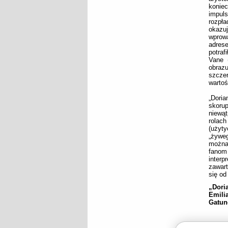
konie
impul
rozpła
okazuj
wprow
adres
potraf
Vane 
obraz
szcze
wartoś
„Doria
skorup
niewąt
rolach
(użyt
„żyweg
można
fanom
interp
zawart
się od
„Dori
Emili
Gatune