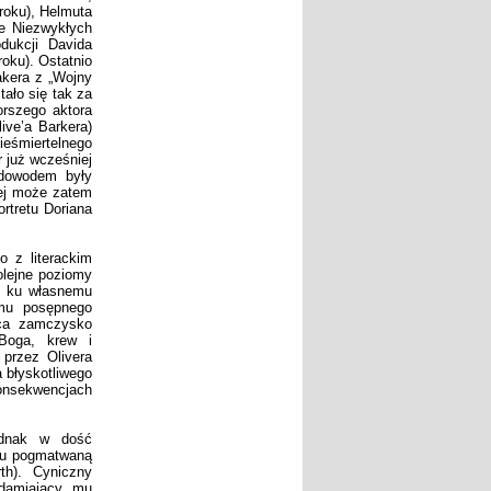
 roku), Helmuta
ze Niezwykłych
dukcji Davida
oku). Ostatnio
akera z „Wojny
tało się tak za
orszego aktora
ive’a Barkera)
nieśmiertelnego
r już wcześniej
 dowodem były
iej może zatem
ortretu Doriana
o z literackim
olejne poziomy
 – ku własnemu
zmu posępnego
ąca zamczysko
 Boga, krew i
przez Olivera
 błyskotliwego
konsekwencjach
ednak w dość
mu pogmatwaną
th). Cyniczny
adamiający mu