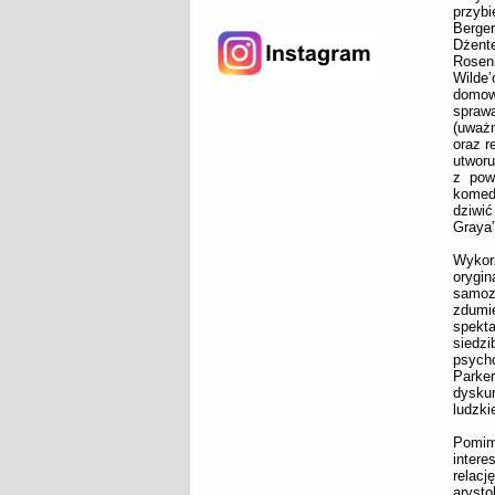
przybi
Berge
Dżent
Rosenb
Wilde’
domowe
sprawą
(uważn
oraz r
utworu
z pow
komedi
dziwić
Graya”
Wykor
orygin
samoz
zdumi
spekt
siedz
psych
Parker
dysku
ludzki
Pomim
inter
relac
aryst