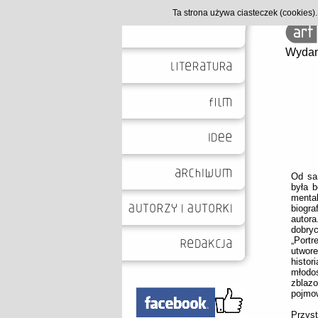
Ta strona używa ciasteczek (cookies
Wydan
Od sa
była 
mental
biogr
autor
dobryc
„Port
utwore
histo
młodoś
zblazo
pojmow
Przys