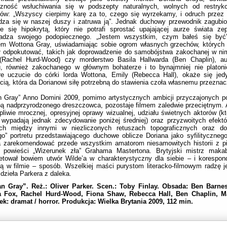
czność wsłuchiwania się w podszepty naturalnych, wolnych od restrykcj
sów: „Wszyscy cierpimy karę za to, czego się wyrzekamy, i odruch przez
dza się w naszej duszy i zatruwa ją”. Jednak duchowy przewodnik zagubi
e się hipokrytą, który nie potrafi sprostać upajającej aurze świata ze
adza swojego podopiecznego. „Jestem wszystkim, czym bałeś się być
em Wottona Gray, uświadamiając sobie ogrom własnych grzechów, których 
ił odpokutować, takich jak doprowadzenie do samobójstwa zakochanej w nim
(Rachel Hurd-Wood) czy morderstwo Basila Hallwarda (Ben Chaplin), aut
u, również zakochanego w głównym bohaterze i to bynajmniej nie platoni
re uczucie do córki lorda Wottona, Emily (Rebecca Hall), okaże się jed
cią, która da Dorianowi siłę potrzebną do stawienia czoła własnemu przeznac
n Gray” Anno Domini 2009, pomimo artystycznych ambicji przyczajonych po
ą nadprzyrodzonego dreszczowca, pozostaje filmem zaledwie przeciętnym. 
pliwie mrocznej, opresyjnej oprawy wizualnej, udziału świetnych aktorów (k
 wypadają jednak zdecydowanie poniżej średniej) oraz przyzwoitych efekt
ych między innymi w niezliczonych retuszach topograficznych oraz d
o” portretu przedstawiającego duchowe oblicze Doriana jako syfilitycznego
 zarekomendować przede wszystkim amatorom niesamowitych historii z pi
 powieści „Wizerunek zła” Grahama Mastertona. Brytyjski mistrz makab
retował bowiem utwór Wilde’a w charakterystyczny dla siebie – i korespon
ą w filmie – sposób. Wszelkiej maści purystom literacko-filmowym radzę 
 dzieła Parkera z daleka.
an Gray”. Reż.: Oliver Parker. Scen.: Toby Finlay. Obsada: Ben Barnes,
a Fox, Rachel Hurd-Wood, Fiona Shaw, Rebecca Hall, Ben Chaplin, 
k: dramat / horror. Produkcja: Wielka Brytania 2009, 112 min.