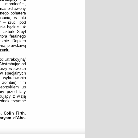
i moralności,
 nas zdławiony
onego bohatera
psucia, w jaki
” – rzuci pod
nie będzie już
 aktorki Sibyl
ora feralnego
cznie. Dopiero
yną prawdziwą
zeniu.
d „atrakcyjną”
Abstrahując od
tórzy w swoich
ów specjalnych
o wykreowania
 zombie), film
eprzykiem lub
ry przed laty
dujący z wizją
jednak trzymać
 Colin Firth,
Maryam d’Abo.