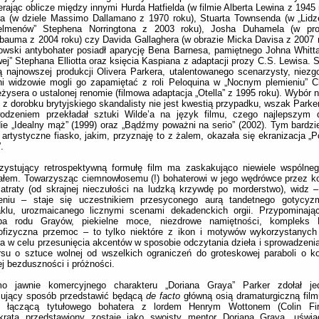
erając oblicze między innymi Hurda Hatfielda (w filmie Alberta Lewina z 1945
ra (w dziele Massimo Dallamano z 1970 roku), Stuarta Townsenda (w „Lid
elmenów” Stephena Norringtona z 2003 roku), Josha Duhamela (w pro
auma z 2004 roku) czy Davida Gallaghera (w obrazie Micka Davisa z 2007 r
owski antybohater posiadł aparycję Bena Barnesa, pamiętnego Johna Whitt
j” Stephana Elliotta oraz księcia Kaspiana z adaptacji prozy C.S. Lewisa. S
 najnowszej produkcji Olivera Parkera, utalentowanego scenarzysty, niezg
i widzowie mogli go zapamiętać z roli Peloquina w „Nocnym plemieniu” Cl
eżysera o ustalonej renomie (filmowa adaptacja „Otella” z 1995 roku). Wybór 
 z dorobku brytyjskiego skandalisty nie jest kwestią przypadku, wszak Parke
odzeniem przekładał sztuki Wilde’a na język filmu, czego najlepszym
e „Idealny mąż” (1999) oraz „Bądźmy poważni na serio” (2002). Tym bardz
 artystyczne fiasko, jakim, przyznaję to z żalem, okazała się ekranizacja „P
.
zystujący retrospektywną formułę film ma zaskakująco niewiele wspólneg
ałem. Towarzysząc ciemnowłosemu (!) bohaterowi w jego wędrówce przez k
atraty (od skrajnej nieczułości na ludzką krzywdę po morderstwo), widz
eniu – staje się uczestnikiem przesyconego aurą tandetnego gotycy
aklu, urozmaicanego licznymi scenami dekadenckich orgii. Przypominaj
iba rodu Grayów, piekielne moce, niezdrowe namiętności, kompleks
ofizyczna przemoc – to tylko niektóre z ikon i motywów wykorzystanych 
a w celu przesunięcia akcentów w sposobie odczytania dzieła i sprowadzenia
rsu o sztuce wolnej od wszelkich ograniczeń do groteskowej paraboli o 
ej bezduszności i próżności.
o jawnie komercyjnego charakteru „Doriana Graya” Parker zdołał j
esujący sposób przedstawić będącą
de facto
główną osią dramaturgiczną fil
ję łączącą tytułowego bohatera z lordem Henrym Wottonem (Colin Fir
okrata przedstawiony zostaje jako swoisty mentor Doriana Graya, uświ