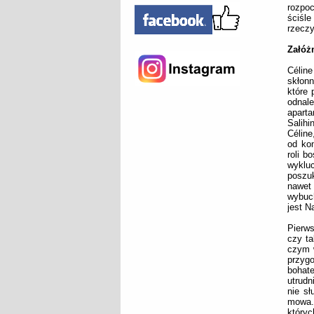
rozpo
ściśl
rzeczy
Załóż
Céline
skłonn
które 
odnal
aparta
Salihi
Céline
od ko
roli b
wyklu
poszuk
nawet
wybuc
jest Na
Pierws
czy ta
czym w
przygo
bohate
utrudn
nie sł
mowa. 
któryc