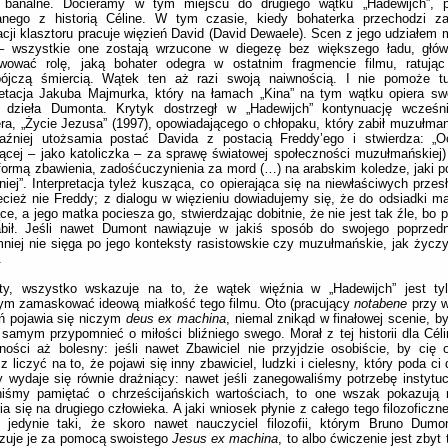
 banalne. Docieramy w tym miejscu do drugiego wątku „Hadewijch”, p
anego z historią Céline. W tym czasie, kiedy bohaterka przechodzi za
cji klasztoru pracuje więzień David (David Dewaele). Scen z jego udziałem
 – wszystkie one zostają wrzucone w diegezę bez większego ładu, głów
wować rolę, jaką bohater odegra w ostatnim fragmencie filmu, ratując
ójczą śmiercią. Wątek ten aż razi swoją naiwnością. I nie pomoże t
pretacja Jakuba Majmurka, który na łamach „Kina” na tym wątku opiera s
 dzieła Dumonta. Krytyk dostrzegł w „Hadewijch” kontynuację wcześni
ra, „Życie Jezusa” (1997), opowiadającego o chłopaku, który zabił muzułma
raźniej utożsamia postać Davida z postacią Freddy’ego i stwierdza: „Oc
ącej – jako katoliczka – za sprawę światowej społeczności muzułmańskiej) 
formą zbawienia, zadośćuczynienia za mord (…) na arabskim koledze, jaki pop
iej”. Interpretacja tyleż kusząca, co opierająca się na niewłaściwych przes
ecież nie Freddy; z dialogu w więzieniu dowiadujemy się, że do odsiadki ma
ce, a jego matka pociesza go, stwierdzając dobitnie, że nie jest tak źle, bo 
abił. Jeśli nawet Dumont nawiązuje w jakiś sposób do swojego poprzedni
niej nie sięga po jego konteksty rasistowskie czy muzułmańskie, jak życzy
.
ety, wszystko wskazuje na to, że wątek więźnia w „Hadewijch” jest ty
ym zamaskować ideową miałkość tego filmu. Oto (pracujący
notabene
przy w
ń pojawia się niczym
deus ex machina
, niemal znikąd w finałowej scenie, by
samym przypomnieć o miłości bliźniego swego. Morał z tej historii dla Céli
lności aż bolesny: jeśli nawet Zbawiciel nie przyjdzie osobiście, by cię 
 liczyć na to, że pojawi się inny zbawiciel, ludzki i cielesny, który poda ci 
 wydaje się równie drażniący: nawet jeśli zanegowaliśmy potrzebę instytucjo
niśmy pamiętać o chrześcijańskich wartościach, to one wszak pokazują
ia się na drugiego człowieka. A jaki wniosek płynie z całego tego filozoficz
 jedynie taki, że skoro nawet nauczyciel filozofii, którym Bruno Dumon
ązuje je za pomocą swoistego
Jesus ex machina
, to albo ćwiczenie jest zbyt 