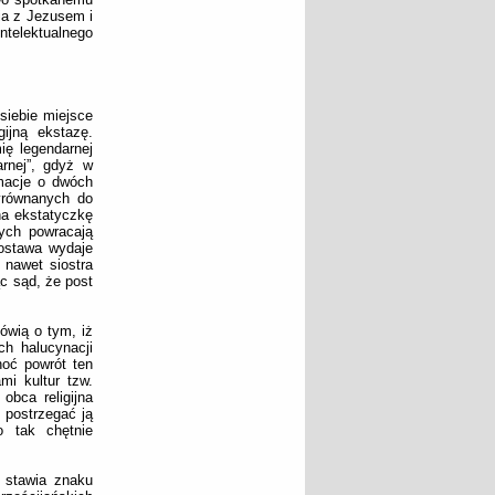
ia z Jezusem i
ntelektualnego
siebie miejsce
ijną ekstazę.
ię legendarnej
arnej”, gdyż w
rmacje o dwóch
zyrównanych do
na ekstatyczkę
ych powracają
postawa wydaje
 nawet siostra
c sąd, że post
ówią o tym, iż
ch halucynacji
hoć powrót ten
mi kultur tzw.
obca religijna
 postrzegać ją
 tak chętnie
e stawia znaku