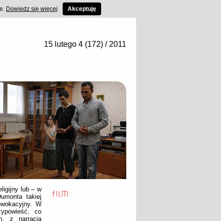
ce.
Dowiedz się więcej
Akceptuję
15 lutego 4 (172) / 2011
ligijny lub – w
Dumonta takiej
rowokacyjny. W
zypowieść, co
m, z narracją