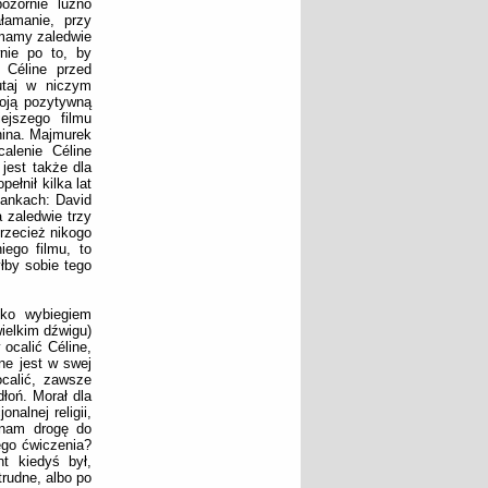
ozornie luźno
łamanie, przy
 mamy zaledwie
nie po to, by
 Céline przed
utaj w niczym
woją pozytywną
ejszego filmu
nina. Majmurek
alenie Céline
jest także dla
ełnił kilka lat
łankach: David
 zaledwie trzy
przecież nikogo
ego filmu, to
łby sobie tego
lko wybiegiem
ielkim dźwigu)
 ocalić Céline,
ne jest w swej
ocalić, zawsze
dłoń. Morał dla
nalnej religii,
 nam drogę do
nego ćwiczenia?
t kiedyś był,
trudne, albo po