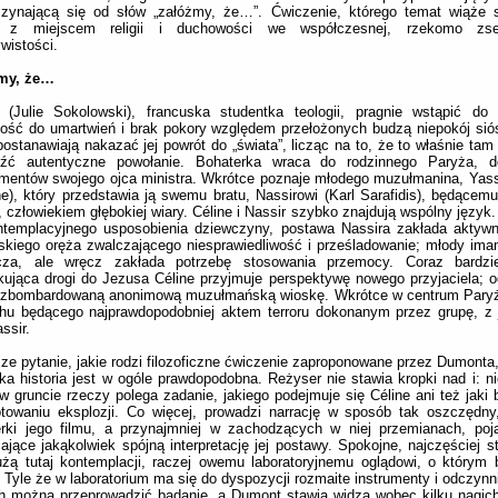
czynającą się od słów „załóżmy, że…”. Ćwiczenie, którego temat wiąże s
e z miejscem religii i duchowości we współczesnej, rzekomo zsek
wistości.
my, że…
 (Julie Sokolowski), francuska studentka teologii, pragnie wstąpić do 
ość do umartwień i brak pokory względem przełożonych budzą niepokój sió
postanawiają nakazać jej powrót do „świata”, licząc na to, że to właśnie tam
eźć autentyczne powołanie. Bohaterka wraca do rodzinnego Paryża, d
mentów swojego ojca ministra. Wkrótce poznaje młodego muzułmanina, Yass
ne), który przedstawia ją swemu bratu, Nassirowi (Karl Sarafidis), będącemu
, człowiekiem głębokiej wiary. Céline i Nassir szybko znajdują wspólny język
ntemplacyjnego usposobienia dziewczyny, postawa Nassira zakłada aktywn
oskiego oręża zwalczającego niesprawiedliwość i prześladowanie; młody imam
cza, ale wręcz zakłada potrzebę stosowania przemocy. Coraz bardzi
ująca drogi do Jezusa Céline przyjmuje perspektywę nowego przyjaciela; 
 zbombardowaną anonimową muzułmańską wioskę. Wkrótce w centrum Paryż
hu będącego najprawdopodobniej aktem terroru dokonanym przez grupę, z 
ssir.
ze pytanie, jakie rodzi filozoficzne ćwiczenie zaproponowane przez Dumonta,
ka historia jest w ogóle prawdopodobna. Reżyser nie stawia kropki nad i: ni
 gruncie rzeczy polega zadanie, jakiego podejmuje się Céline ani też jaki b
towaniu eksplozji. Co więcej, prowadzi narrację w sposób tak oszczędny,
rki jego filmu, a przynajmniej w zachodzących w niej przemianach, poja
iające jakąkolwiek spójną interpretację jej postawy. Spokojne, najczęściej 
użą tutaj kontemplacji, raczej owemu laboratoryjnemu oglądowi, o którym 
Tyle że w laboratorium ma się do dyspozycji rozmaite instrumenty i odczynn
h można przeprowadzić badanie, a Dumont stawia widza wobec kilku nagich