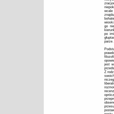
zracjo
niepok
wcale 
znajdu
bohat
wiosk
go ni
kierun
po imi
głupta
parze.
Podst
prawd
filoz
opowie
jest 
przeds
Z rodz
swoic
niczeg
libera
rozmow
recenz
opróc
przepr
obser
przesu
posta
postu,