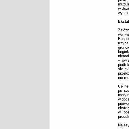
muzułm
w Jezu
wysiłk
Eksta
Załóżm
we ws
Bohate
trzyna
grunci
begin
niema
– świ
podtek
się ek
przeło
nie m
Céline
po cz
maryj
widoc
pierw
ekstaz
w pos
produ
Należy