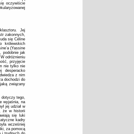
ię oczywiście
ularyzowanej
klasztoru. Jej
str zakonnych,
 uda się Céline
o królewskich
ine’a (Yassine
, podobnie jak
. W odróżnieniu
ość, przyjęcie
 nie tylko nie
ej desperacko
odwiedza z nim
a dochodzi do
jaką związany
 dotyczy tego,
e wyjaśnia, na
ył jej udział w
 że w historii
wiają się luki
statyczne kadry
była wcześniej
iki, za pomocą
 i trudnych do