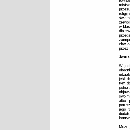
równo
misty
przes
religi
świata
zrewol
w klas
dla sw
przed
zaimpr
chwil
przez 
Jesus
W jed
obecn
udział
jeśli 
tym d
jedna 
objawi
swoim
albo 
porusz
jego r
dodat
kontyn
Może j