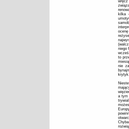
wręcz
związ
renowa
kilka
umoty
samob
inter
ocenę
reżyse
najwy
(walcz
niego 
wcześn
to prz
miesią
nie z
bynajm
krytyk
Niest
mając
więzie
a tym 
trywia
możesz
Europy
powin
otwarc
Chyba
rozwi