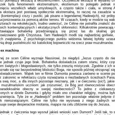
ści pomiędzy ekstazą a ekstremizmem. Oczywiście ekstaza w wydaniu chr
czek była fenomenem ekstremalnym, ekstremum to polegało jednak n
unięciu wszelkich władz umysłowych, a często także i ciała, w stronę A
jna ekstaza jest postawą społecznie ekstremalną, to raczej na zasadzie 
 (kontemplacji ciszy i pustki, jak pisano o legendarnej Hadewijch), niż prób
ucjonizowania za pomocą aktów terroru. W czasach, kiedy w modzie są wa
ztorach na rekolekcjach, trudno uwierzyć, że Céline nie potrafiła znaleźć d
oich kontemplacyjnych i ekstatycznych skłonności. Kilkakrotnie powracają 
stawiające bohaterkę przedzierającą się przez las do skalnej gro
owizowano grób Chrystusa. Tam Hadewijch modli się najbardziej gorliwie
ach zwątpienia. Z psychologicznego punktu widzenia łatwiej byłoby uzas
nią drogi pustelniczki niż katolickiej bojowniczki na rzecz praw muzułmanów.
 ex machina
nej ze scen Céline wyznaje Nassirowi, że niegdyś „Jezus często do niej
ie jednak czuje jego brak. Bohaterka doświadcza zatem stanu, który czę
em świętych i błogosławionych, nie tylko zresztą mistyczek. Zgodnie z ich 
doznało się raz bezpośredniej bliskości Boga, nie sposób później otrząsnąć si
oświadczeniem. Wątek ten w filmie Dumonta powraca zarówno w scenie pos
z zakonnic w refektarzu czyta rozważania o niezbadanych ścieżkach Pana
a swą moc, a dla innych pozostaje nieznany, jak i w ćwiczeniu (
sic!
), jaki
 muzułmańskim uczniom: jak zrozumieć, że Bóg jest równocześnie obecn
paradoksalnie obecny w swojej nieobecności? To jedno z ciekawszy
onych w dziele Dumonta i gdyby miało ono charakter religijny, można by
ozwinięcia. Tyle że w „Hadewijch” problem ten pozostaje właśnie jedynie 
ek nierozwiązanym. Céline nie tylko nie wysnuwa z niego żadnych wn
uuje swoje desperackie miotania, mające na celu zbliżenie się do Jezusa.
ednak z ćwiczenia tego wysnuł jakieś wnioski sam Dumont? Jeśli tak, to 