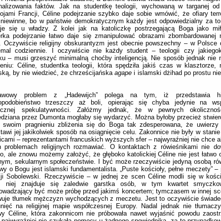
nalizowania faktów. Jak na studentkę teologii, wychowaną w targanej od l
ojami Francji, Céline podejrzanie szybko daje sobie wmówić, że ofiary ter
niewinne, bo w państwie demokratycznym każdy jest odpowiedzialny za to,
je się u władzy. Z kolei jak na katoliczkę postrzegającą Boga jako mił
erka podejrzanie łatwo daje się zmanipulować obrazami zbombardowanej 
i. Oczywiście religijny obskurantyzm jest obecnie powszechny – w Polsc
emal codziennie. I oczywiście nie każdy student – teologii czy jakiego
ku – musi grzeszyć minimalną choćby inteligencją. Nie sposób jednak nie
eniu: Céline, studentka teologii, która spędziła jakiś czas w klasztorze,
ską, by nie wiedzieć, że chrześcijańska
agape
i islamski dżihad po prostu ni
awowy problem z „Hadewijch” polega na tym, iż przedstawia hist
opodobieństwo trzeszczy aż boli, opierając się chyba jedynie na ws
oficznej spekulatywności. Załóżmy jednak, że w pewnych okolicznośc
dziana przez Dumonta mogłaby się wydarzyć. Można byłoby przecież stwierd
w swoim pragnieniu zbliżenia się do Boga tak zdesperowana, że uwierzy
tawi jej jakikolwiek sposób na osiągnięcie celu. Zakonnice nie były w stanie
icami – reprezentantami francuskich wyższych sfer – najwyraźniej nie chce a
h problemach religijnych rozmawiać. O kontaktach z rówieśnikami nie do
o, ale znowu możemy założyć, że głęboko katolickiej Céline nie jest łatwo 
lnym, sekularnym społeczeństwie. I być może rzeczywiście jedyną osobą ró
y o Bogu jest islamski fundamentalista. „Puste kościoły, pełne meczety” – 
ji Sobolewski. Rzeczywiście – w jednej ze scen Céline modli się w kośc
z niej znajduje się zaledwie garstka osób, w tym kwartet smyczko
owadzający być może próbę przed jakimś koncertem; tymczasem w innej sc
wuje tłumek mężczyzn wychodzących z meczetu. Jest to oczywiście świade
nięć na religijnej mapie współczesnej Europy. Nadal jednak nie tłumacz
wy Céline, która zakonnicom nie próbowała nawet wyjaśnić powodu zaostr
 najwyraźniej nie szukała pomocy u żadnego spowiednika, za to przypadk