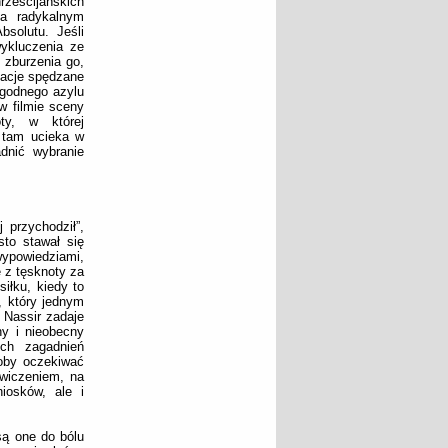
ześcijańskich
a radykalnym
bsolutu. Jeśli
wykluczenia ze
y zburzenia go,
kacje spędzane
ogodnego azylu
w filmie sceny
ty, w której
, tam ucieka w
adnić wybranie
 przychodził”,
sto stawał się
wypowiedziami,
ę z tęsknoty za
iłku, kiedy to
, który jednym
e Nassir zadaje
y i nieobecny
ch zagadnień
łoby oczekiwać
ćwiczeniem, na
iosków, ale i
są one do bólu