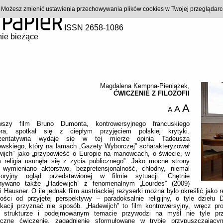
). Możesz zmienić ustawienia przechowywania plików cookies w Twojej przeglądar
ISSN 2658-1086
ie bieżące
Magdalena Kempna-Pieniążek
,
ĆWICZENIE Z FILOZOFII
A
A
A
wszy film Bruno Dumonta, kontrowersyjnego francuskiego
era, spotkał się z ciepłym przyjęciem polskiej krytyki.
ezentatywna wydaje się w tej mierze opinia Tadeusza
ewskiego, który na łamach „Gazety Wyborczej” scharakteryzował
wijch” jako „przypowieść o Europie na manowcach, o świecie, w
m religia usunęła się z życia publicznego”. Jako mocne strony
a wymieniano aktorstwo, bezpretensjonalność, chłodny, niemal
atoryjny ogląd przedstawionej w filmie sytuacji. Chętnie
nywano także „Hadewijch” z fenomenalnym „Lourdes” (2009)
i Hausner. O ile jednak film austriackiej reżyserki można było określić jako re
ości od przyjętej perspektywy – paradoksalnie religijny, o tyle dziełu 
ikacji przyznać nie sposób. „Hadewijch” to film kontrowersyjny, wręcz p
j strukturze i podejmowanym temacie przywodzi na myśl nie tyle pr
oficzne ćwiczenie, zagadnienie sformułowane w trybie przypuszczający