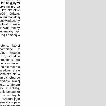
at religijnymi
roryzmu nie są
 kto aktualnie
ość i światło,
muzułmańskiej
e doświadczamy
kolwiek innego
 nazwać rzeczy
 musiałaby być
e idą ze sobą w
orię, której
pomnianej już
iach historia
zić, że Céline
 każdemu, kto
 jej zrozumieć.
lbo nie może o
wiadujemy się
odnaleźć się w
wnie chętną do
pisze w swojej
iele, w którym
wy z solistą,
enie bohaterka
ctwo istotnych
y przekonująco
zenia swojego
owo spotkanemu