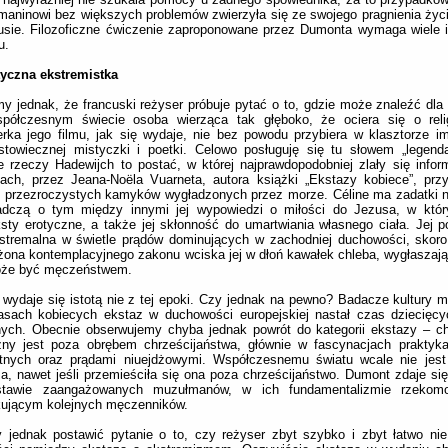
aninowi bez większych problemów zwierzyła się ze swojego pragnienia życ
sie. Filozoficzne ćwiczenie zaproponowane przez Dumonta wymaga wiele i
u.
tyczna ekstremistka
y jednak, że francuski reżyser próbuje pytać o to, gdzie może znaleźć dla 
półczesnym świecie osoba wierząca tak głęboko, że ociera się o relig
rka jego filmu, jak się wydaje, nie bez powodu przybiera w klasztorze im
stowiecznej mistyczki i poetki. Celowo posługuję się tu słowem „legend
e rzeczy Hadewijch to postać, w której najprawdopodobniej zlały się info
kach, przez Jeana-Noëla Vuarneta, autora książki „Ekstazy kobiece”, pr
l przezroczystych kamyków wygładzonych przez morze. Céline ma zadatki 
adczą o tym między innymi jej wypowiedzi o miłości do Jezusa, w któr
sty erotyczne, a także jej skłonność do umartwiania własnego ciała. Jej 
stremalna w świetle prądów dominujących w zachodniej duchowości, skoro
żona kontemplacyjnego zakonu wciska jej w dłoń kawałek chleba, wygłaszają
oże być męczeństwem.
 wydaje się istotą nie z tej epoki. Czy jednak na pewno? Badacze kultury m
asach kobiecych ekstaz w duchowości europejskiej nastał czas dziecięcy
nych. Obecnie obserwujemy chyba jednak powrót do kategorii ekstazy – c
zny jest poza obrębem chrześcijaństwa, głównie w fascynacjach praktyka
otnych oraz prądami niuejdżowymi. Współczesnemu światu wcale nie jest 
a, nawet jeśli przemieściła się ona poza chrześcijaństwo. Dumont zdaje się
tawie zaangażowanych muzułmanów, w ich fundamentalizmie rzekomo
kującym kolejnych męczenników.
 jednak postawić pytanie o to, czy reżyser zbyt szybko i zbyt łatwo ni