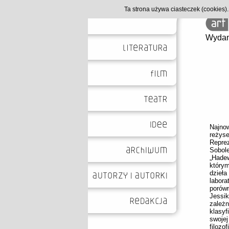
Ta strona używa ciasteczek (cookies
Wydan
Najno
reżys
Repr
Sobol
„Hade
który
dzieł
labor
porów
Jessik
zależn
klasyf
swoje
filoz