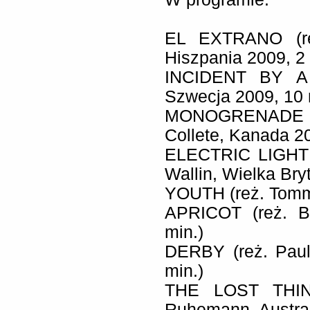
EL EXTRANO (reż
Hiszpania 2009, 2 
INCIDENT BY A 
Szwecja 2009, 10 
MONOGRENADE – 
Collete, Kanada 20
ELECTRIC LIGHT
Wallin, Wielka Bry
YOUTH (reż. Tommy
APRICOT (reż. Be
min.)
DERBY (reż. Pau
min.)
THE LOST THING
Ruhemann, Austral