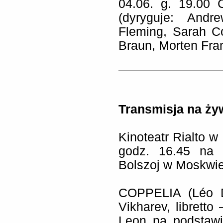
04.06. g. 19.00
(dyryguje: Andr
Fleming, Sarah Co
Braun, Morten Fran
Transmisja na ży
Kinoteatr Rialto 
godz. 16.45 na 
Bolszoj w Moskwie
COPPELIA (Léo De
Vikharev, libretto 
Leon na podstaw