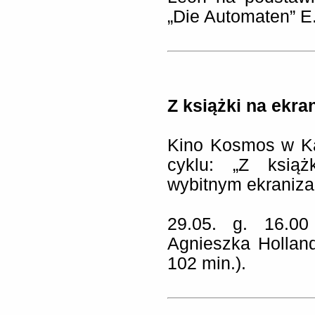
„Die Automaten” E.
Z książki na ekra
Kino Kosmos w Ka
cyklu: „Z książ
wybitnym ekranizac
29.05. g. 16.0
Agnieszka Hollan
102 min.).