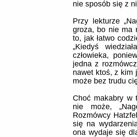
nie sposób się z n
Przy lekturze „Na
groza, bo nie ma 
to, jak łatwo codz
„Kiedyś wiedzia
człowieka, ponie
jedna z rozmówcz
nawet ktoś, z kim 
może bez trudu cię
Choć makabry w te
nie może, „Nago
Rozmówcy Hatzfel
się na wydarzeni
ona wydaje się dl