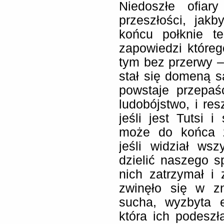
Niedoszłe ofiar
przeszłości, jak
końcu połknie te
zapowiedzi które
tym bez przerwy – 
stał się domeną s
powstaje przepaś
ludobójstwo, i re
jeśli jest Tutsi i
może do końca z
jeśli widział ws
dzielić naszego s
nich zatrzymał i
zwinęło się w z
sucha, wyzbyta e
która ich podeszł