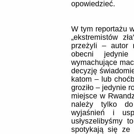
opowiedzieć.
W tym reportażu w
„ekstremistów zła
przeżyli – autor
obecni jedyni
wymachujące macze
decyzję świadomie
katom – lub choćb
groziło – jedynie 
miejsce w Rwandz
należy tylko d
wyjaśnień i usp
usłyszelibyśmy t
spotykają się ze