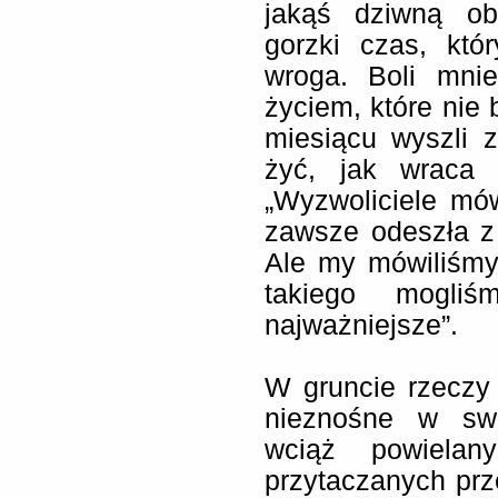
jakąś dziwną ob
gorzki czas, któ
wroga. Boli mni
życiem, które nie 
miesiącu wyszli z
żyć, jak wraca
„Wyzwoliciele mó
zawsze odeszła z
Ale my mówiliśmy
takiego mogliś
najważniejsze”.
W gruncie rzeczy 
nieznośne w swe
wciąż powielan
przytaczanych prz