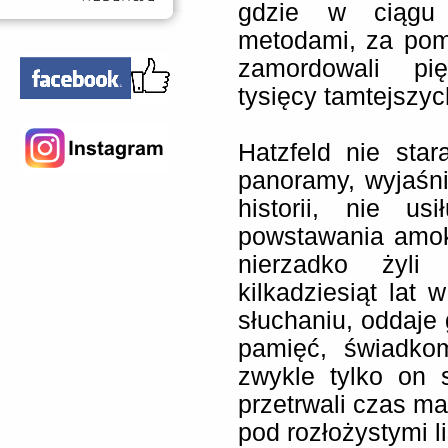
gdzie w ciągu m
metodami, za pom
zamordowali pię
tysięcy tamtejszyc
Hatzfeld nie star
panoramy, wyjaśn
historii, nie u
powstawania amoku
nierzadko żyli
kilkadziesiąt lat 
słuchaniu, oddaje 
pamięć, świadko
zwykle tylko on 
przetrwali czas ma
pod rozłożystymi li