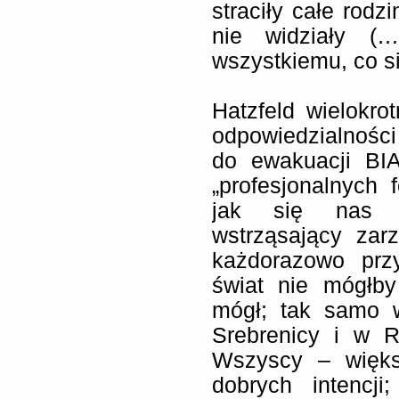
straciły całe rodzi
nie widziały (
wszystkiemu, co si
Hatzfeld wielokro
odpowiedzialności 
do ewakuacji BIA
„profesjonalnych 
jak się nas m
wstrząsający zar
każdorazowo prz
świat nie mógłby
mógł; tak samo 
Srebrenicy i w R
Wszyscy – więks
dobrych intencji