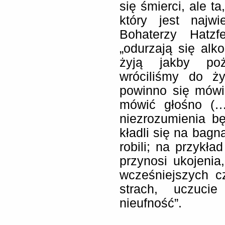
się śmierci, ale t
który jest najwi
Bohaterzy Hatzf
„odurzają się alk
żyją jakby poży
wróciliśmy do ż
powinno się mówi
mówić głośno (…
niezrozumienia bę
kładli się na bagna
robili; na przykł
przynosi ukojeni
wcześniejszych c
strach, uczuci
nieufność”.