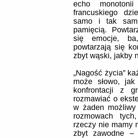
echo monotonii
francuskiego dzi
samo i tak samo
pamięcią. Powtar
się emocje, ba
powtarzają się ko
zbyt wąski, jakby 
„Nagość życia” każ
może słowo, jak 
konfrontacji z 
rozmawiać o ekster
w żaden możliwy 
rozmowach tych,
rzeczy nie mamy 
zbyt zawodne – 