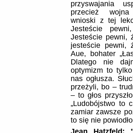
przyswajania us
przecież wojna
wnioski z tej lekc
Jesteście pewni
Jesteście pewni, 
jesteście pewni,
Aue, bohater „Ła
Dlatego nie daj
optymizm to tylko
nas ogłusza. Słuc
przeżyli, bo – tru
– to głos przyszło
„Ludobójstwo to 
zamiar zawsze poz
to się nie powiodło
Jean Hatzfeld: 