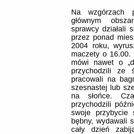
Na wzgórzach p
głównym obszar
sprawcy działali 
przez ponad mies
2004 roku, wyrusz
maczety o 16.00.
mówi nawet o „dn
przychodzili ze
pracowali na bag
szesnastej lub sze
na słońce. Cza
przychodzili późni
swoje przybycie 
bębny, wydawali s
cały dzień zabi