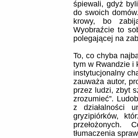
śpiewali, gdyż byl
do swoich domów. P
krowy, bo zabij
Wyobraźcie to so
polegającej na zab
To, co chyba najba
tym w Rwandzie i 
instytucjonalny ch
zauważa autor, pro
przez ludzi, zbyt 
zrozumieć”. Ludo
z działalności 
gryzipiórków, któ
przełożonych. 
tłumaczenia spraw