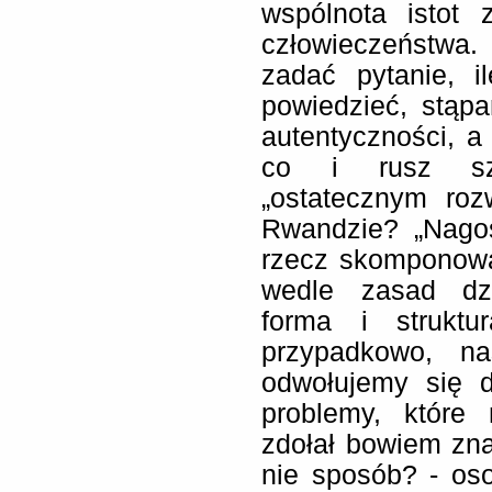
wspólnota istot
człowieczeństwa.
zadać pytanie, i
powiedzieć, stąp
autentyczności, a
co i rusz szu
„ostatecznym ro
Rwandzie? „Nagoś
rzecz skomponowa
wedle zasad dzi
forma i struktu
przypadkowo, n
odwołujemy się 
problemy, które 
zdołał bowiem zn
nie sposób? - oso