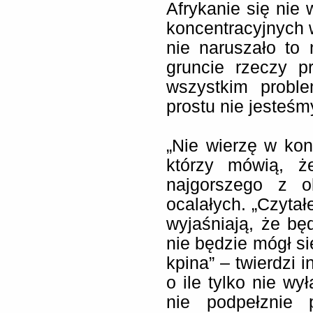
Afrykanie się nie 
koncentracyjnych w
nie naruszało to
gruncie rzeczy p
wszystkim probl
prostu nie jesteśm
„Nie wierzę w kon
którzy mówią, ż
najgorszego z o
ocalałych. „Czytał
wyjaśniają, że będ
nie będzie mógł s
kpina” – twierdzi 
o ile tylko nie wy
nie podpełznie 