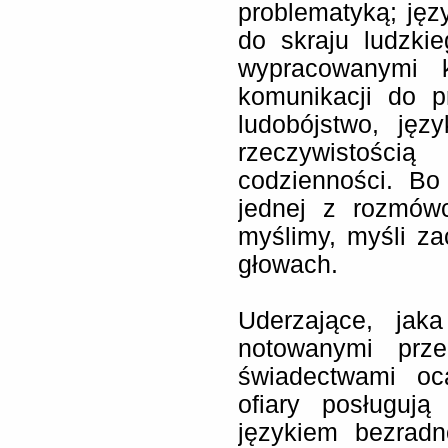
problematyką; jęz
do skraju ludzkie
wypracowanymi 
komunikacji do p
ludobójstwo, jęz
rzeczywistości
codzienności. Bo
jednej z rozmów
myślimy, myśli z
głowach.
Uderzające, jak
notowanymi prz
świadectwami oc
ofiary posługuj
językiem bezradn