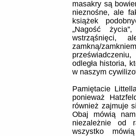
masakry są bowiem
nieznośne, ale fak
książek podobny
„Nagość życia”,
wstrząśnięci, 
zamkną/zamkniem
przeświadczeniu,
odległa historia, 
w naszym cywiliz
Pamiętacie Litte
ponieważ Hatzfel
również zajmuje 
Obaj mówią nam c
niezależnie od 
wszystko mówią