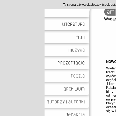
Ta strona używa ciasteczek (cookies
Wydan
NOWO
Wydan
liter
wyrów
częśc
„Liter
Rafała
filmy
odmien
na pie
który
okazał
się w 