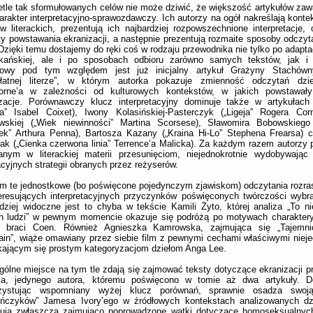
tle tak sformułowanych celów nie może dziwić, że większość artykułów zaw
rakter interpretacyjno-sprawozdawczy. Ich autorzy na ogół nakreślają konte
w literackich, prezentują ich najbardziej rozpowszechnione interpretacje, o
y powstawania ekranizacji, a następnie prezentują rozmaite sposoby odczyt
 Dzięki temu dostajemy do ręki coś w rodzaju przewodnika nie tylko po adaptac
kańskiej, ale i po sposobach odbioru zarówno samych tekstów, jak i i
owy pod tym względem jest już inicjalny artykuł Grażyny Stachówn
rłatnej literze”, w którym autorka pokazuje zmienność odczytań dzie
orne’a w zależności od kulturowych kontekstów, w jakich powstawały
izacje. Porównawczy klucz interpretacyjny dominuje także w artykułach 
ia” Isabel Coixet), Iwony Kolasińskiej-Pasterczyk („Ligeja” Rogera Cor
owskiej („Wiek niewinności” Martina Scorsese), Sławomira Bobowskiego 
iek” Arthura Penna), Bartosza Kazany („Kraina Hi-Lo” Stephena Frearsa)
ak („Cienka czerwona linia” Terrence’a Malicka). Za każdym razem autorzy p
anym w literackiej materii przesunięciom, niejednokrotnie wydobywając 
cyjnych strategii obranych przez reżyserów.
 te jednostkowe (bo poświęcone pojedynczym zjawiskom) odczytania rozras
eresujących interpretacyjnych przyczynków poświęconych twórczości wybr
dziej widoczne jest to chyba w tekście Kamili Żyto, której analiza „To nie
ch ludzi” w pewnym momencie okazuje się podróżą po motywach charaktery
w braci Coen. Również Agnieszka Kamrowska, zajmująca się „Tajemn
in”, wiąże omawiany przez siebie film z pewnymi cechami właściwymi nie
ającym się prostym kategoryzacjom dziełom Anga Lee.
ólne miejsce na tym tle zdają się zajmować teksty dotyczące ekranizacji p
a, jedynego autora, któremu poświęcono w tomie aż dwa artykuły. Do
zystując wspomniany wyżej klucz porównań, sprawnie osadza swoją 
ończyków” Jamesa Ivory’ego w źródłowych kontekstach analizowanych dz
gują zwłaszcza zajmująco poprowadzone wątki dotyczące homoseksualnych