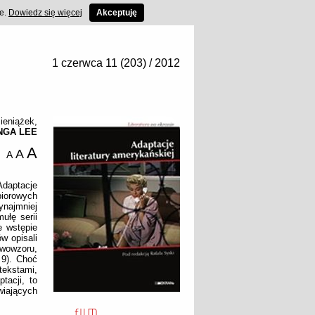
ce.
Dowiedz się więcej
Akceptuję
1 czerwca 11 (203) / 2012
ieniążek
,
NGA LEE
A
A
A
daptacje
iorowych
najmniej
ułę serii
e wstępie
w opisali
wowzoru,
 9). Choć
tekstami,
tacji, to
wiających