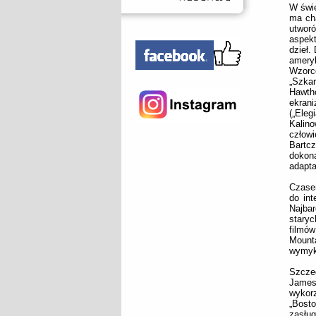
W świe
ma cha
utworó
aspekt
dzieł.
amery
Wzorc
„Szka
Hawth
ekran
(„Eleg
Kalin
człow
Bartcz
dokon
adapta
Czasem
do int
Najbar
stary
filmó
Mounta
wymyk
Szczeg
James
wykor
„Bost
zasłu