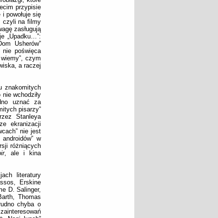
ecim przypisie
i powołuje się
czyli na filmy
wagę zasługują
cje „Upadku…”:
„Dom Usherów”
 nie poświęca
y wiemy”, czym
wiska, a raczej
lu znakomitych
 nie wchodziły
udno uznać za
itych pisarzy”
przez Stanleya
e ekranizacji
wcach” nie jest
a androidów” w
sji różniących
ir
, ale i kina
ch literatury
ssos, Erskine
e D. Salinger,
Barth, Thomas
rudno chyba o
w zainteresowań