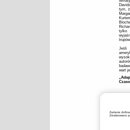
tematy
David
tym, ż
Margar
Kurte
Bloche
Richa
tylko
wyjaśn
trupów
Jeśli
amery
wysoki
autoró
badawc
wart j
„Adap
Czaso
Zadanie dofin
Zrealizowano pr