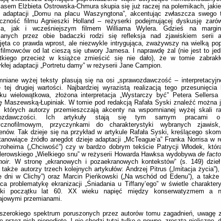
sem Elżbieta Ostrowska-Chmura skupia się już raczej na polemikach, jakie
 adaptacji „Domu na placu Waszyngtona”, akcentując zwłaszcza swego 
giczność filmu Agnieszki Holland – reżyserki podejmującej dyskusję zar
a, jak i wcześniejszym filmem Williama Wylera. Gdzieś na margin
zanych przez obie badaczki rodzi się refleksja nad zjawiskiem serii a
jęta co prawda wprost, ale niezwykle intrygująca, zważywszy na wielką pop
filmowców od lat cieszą się utwory Jamesa. I naprawdę żal (nie jest to jed
tkiego przecież w książce zmieścić się nie dało), że w tomie zabrakł
kłej adaptacji „Portretu damy” w reżyserii Jane Campion.
iane wyżej teksty plasują się na osi „sprawozdawczość – interpretacyjn
e tej drugiej wartości. Najbardziej wyrazistą realizacją tego przesunięci
ku wielowątkowa, złożona interpretacja „Wystarczy być” Petera Sellersa
ę Maszewską-Łupiniak. W tomie pod redakcją Rafała Syski znaleźć można 
y, których autorzy przemieszczają akcenty na wspomnianej wyżej skali r
wozdawczości. Ich artykuły stają się tym samym pracami o 
rycznofilmowym, przyczynkami do charakterystyki wybranych zjawis
nów. Tak dzieje się na przykład w artykule Rafała Syski, kreślącego skom
tanowiące źródło anegdot dzieje adaptacji „McTeague’a” Franka Norrisa w re
roheima („Chciwość”) czy w bardzo dobrym tekście Patrycji Włodek, która
lerowskiego „Wielkiego snu” w reżyserii Howarda Hawksa wydobywa
de fact
noir
. W stronę „ekranowych i pozaekranowych kontekstów” (s. 149) dzieł
także autorzy trzech kolejnych artykułów: Andrzej Pitrus („Imitacja życia”)
e dni w Clichy”) oraz Marcin Pieńkowski („Na wschód od Edenu”), a takż
ca problematykę ekranizacji „Śniadania u Tiffany’ego” w świetle charakter
ki początku lat 60. XX wieku napięć między konserwatyzmem a na
ajowymi przemianami.
szerokiego spektrum poruszonych przez autorów tomu zagadnień, uwagę z
e przez nich niepodjęte. I nie chodzi tutaj tylko o pewne, zresztą nieliczne, d