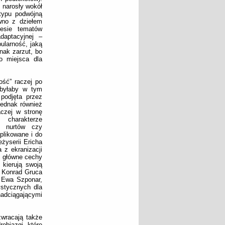
 narosły wokół
typu podwójną
ówno z dziełem
esie tematów
daptacyjnej –
ularność, jaką
nak zarzut, bo
o miejsca dla
ość” raczej po
a byłaby w tym
 podjęta przez
jednak również
aczej w stronę
charakterze
k, nurtów czy
plikowane i do
żyserii Ericha
 z ekranizacji
o
główne cechy
 kierują swoją
, Konrad Gruca
e Ewa Szponar,
ystycznych dla
dciągającymi
wracają także
robiazgi, które