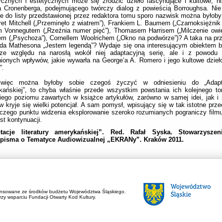
cznych i estetycznych może się zrodzić dzieło fascynujące i kultowe, ni
a Cronenberga, podejmującego twórczy dialog z powieścią Borroughsa. Ni
e do listy przedstawionej przez redaktora tomu sporo nazwisk można byłoby
et Mitchell („Przeminęło z wiatrem”), Frankiem L. Baumem („Czarnoksiężnik 
m Vonnegutem („Rzeźnia numer pięć”), Thomasem Harrisem („Milczenie owi
m („Psychoza”), Cornellem Woolrichem („Okno na podwórze”)? A taka na pr
rda Mathesona „Jestem legendą”? Wydaje się ona interesującym obiektem 
 ze względu na narosłą wokół niej adaptacyjną serię, ale i z powodu
ionych wpływów, jakie wywarła na George’a A. Romero i jego kultowe dzie
”.
 więc można byłoby sobie czegoś życzyć w odniesieniu do „Adaptac
kańskiej”, to chyba właśnie przede wszystkim powstania ich kolejnego t
ego poziomu zawartych w książce artykułów, zarówno w samej idei, jak i
w kryje się wielki potencjał. A sam pomysł, wpisujący się w tak istotne prz
zego punktu widzenia eksplorowanie szeroko rozumianych pograniczy film
est kontynuacji.
tacje literatury amerykańskiej”. Red. Rafał Syska. Stowarzyszeni
pisma o Tematyce Audiowizualnej „EKRANy”. Kraków 2011.
ansowane ze środków budżetu Województwa Śląskiego.
zy wsparciu Fundacji Otwarty Kod Kultury.