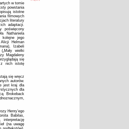
artych w tomie
ksty powstania
pisują istotne
ania filmowych
jach literatury
ch adaptacji.
y poświęcony
ła Nathaniela
 kolejne jego
Alicji Helman
mana), Izabeli
(„Mały wielki
 czy Magdaleny
rzyglądają się
z nich istotę
tają się wręcz
anych autorów.
 jest kraj dla
stycznych dla
icą Brokeback
jednoznacznym,
rozy Henry’ego
rota Babilas,
interpretację
ieł (na uwagę
 podtekstów).