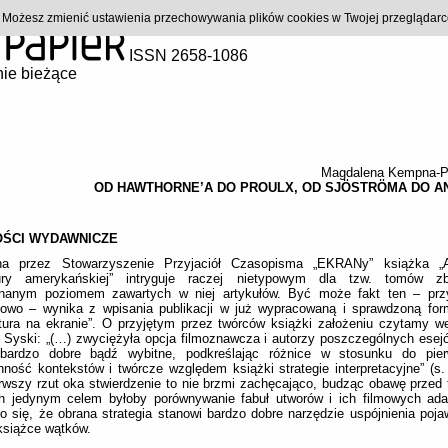
). Możesz zmienić ustawienia przechowywania plików cookies w Twojej przeglądar
ISSN 2658-1086
ie bieżące
Magdalena Kempna-P
OD HAWTHORNE’A DO PROULX, OD SJÖSTRÖMA DO A
ŚCI WYDAWNICZE
a przez Stowarzyszenie Przyjaciół Czasopisma „EKRANy” książka „A
atury amerykańskiej” intryguje raczej nietypowym dla tzw. tomów zb
nanym poziomem zawartych w niej artykułów. Być może fakt ten – przy
iowo – wynika z wpisania publikacji w już wypracowaną i sprawdzoną form
atura na ekranie”. O przyjętym przez twórców książki założeniu czytamy w
 Syski: „(…) zwyciężyła opcja filmoznawcza i autorzy poszczególnych esejó
 bardzo dobre bądź wybitne, podkreślając różnice w stosunku do pier
ność kontekstów i twórcze względem książki strategie interpretacyjne” (s.
rwszy rzut oka stwierdzenie to nie brzmi zachęcająco, budząc obawę przed 
ch jedynym celem byłoby porównywanie fabuł utworów i ich filmowych adap
o się, że obrana strategia stanowi bardzo dobre narzędzie uspójnienia poja
książce wątków.