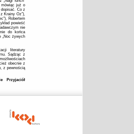
ż „Nagi lunch”
e mówiąc już o
 dopisać. Co z
z Krainy Oz”),
ec”), Robertem
zykład powieść
badawczym nie
 nie do końca
ło „Noc żywych
ji literatury
omu. Sądząc z
 możliwościach
ecież obecnie z
u, z pewnością
e Przyjaciół