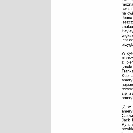
można 
swojeg
na dwi
Jeana 
jeszcz
znako
Hayle
większ
jest a
przygl
W cyt
pisarz
z pie
„znako
Frank
Kubri
ameryk
najba
reżyse
się z
amery
„Z wi
amery
Caldwe
Jack 
Pynch
przykł