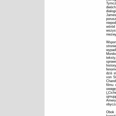
Tymcza
dwóch
dialo
James
porus
niepod
wśród 
wszys
niezwy
Wspomn
stroni
wypad
Monik
tekst
spra
histo
fenome
dziś s
von St
Chand
filmu
uwagę 
(„Cich
ujmują
Amery
obycz
Obok 
kwesti