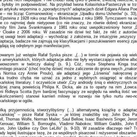
byłoby im podpowiedzieć. Na przykład Iwona Kolasińska-Pasterczyk w trz
o artykułu wspomina o „sporadycznych” adaptacjach dzieł Edgara Allana Poe 
e – nie licząc Cormanowskiej – ekranizacje „Upadku domu Usherów” (s. 33), 
Epsteina z 1928 roku oraz Alana Birkinshawa z roku 1989. Tymczasem na u
e co najmniej dwie nietypowe (co nie znaczy, że równie dobre) ekraniza
mity film Jana Švankmajera z 1981 roku oraz uwspółcześniony horror 
y Cloake z 2006 roku. W zasadzie nie dziwi też fakt, że nikt z autorów
ej uwagi teorii adaptacji – wychodząc z założenia, że intuicyjnie „wszysc
daptacja, badacze nie zajmują się klasyfikacjami i poszukiwaniem esencji zja
ądają się odrębnym jego manifestacjom.
owanym już wstępie Rafał Syska pisze: „(…) w tomie nie pojawia się wie
y amerykańskich, których adaptacje albo nie były wystarczająco wybitne albo
rwowzorem w twórczy dialog” (s. 9.). Cóż, może Stephena Kinga tr
mitego pisarza” (choć trochę dziwić może zaliczenie do grona owych „znakom
a Norrisa czy Annie Proulx), ale adaptacji jego „Lśnienia” nakręconej 
cka trudno chyba nie uznać za jedno z wybitnych osiągnięć w obszarz
ańskiej literatury. I oczywiście utwór „Czy androidy śnią o elektrycznych o
rdziej znaną powieścią Philipa K. Dicka, ale za to oparty na nim „Łowc
rii Ridleya Scotta (tym bardziej fascynujący ze względu na wielką ilość wer
akończeniem) stanowi kamień milowy w rozwoju nie tylko nurtu
neo-no
kańskiego w ogóle.
elką przyjemnością stworzylibyśmy (…) alternatywną książkę o adaptacja
kańskiej” – pisze Rafał Syska – „w której znaleźliby się: John Dos Pa
ll, Thomas Wolfe, Norman Mailer, Saul Bellow, Isaac Bashevis Singer, Jerom
Kerouac, William S. Borroughs, Vladimir Nabokov, William Gaddis, John 
on, John Updike czy Don LeLillo” (s. 9-10). W zasadzie dlaczego nie? T
ady lepiej ilustrujące tezę, że ze wspólnych pisarzowi i reżyserowi obszaró