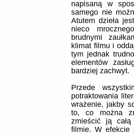
napisaną w spos
samego nie można
Atutem dzieła je
nieco mrocznego
brudnymi zaułka
klimat filmu i odd
tym jednak trudn
elementów zasłu
bardziej zachwyt.
Przede wszystk
potraktowania lite
wrażenie, jakby s
to, co można zr
zmieścić ją całą
filmie. W efekcie