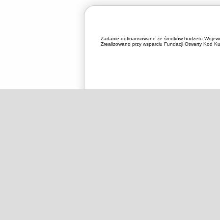
Zadanie dofinansowane ze środków budżetu Wojewó
Zrealizowano przy wsparciu Fundacji Otwarty Kod Kul