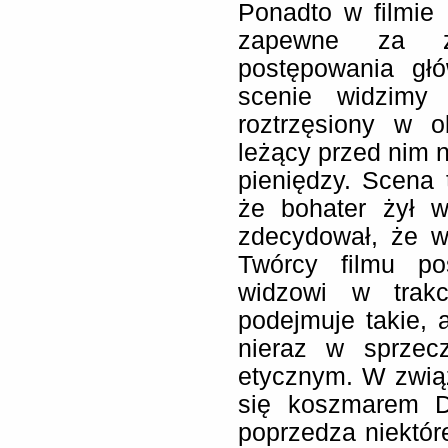
Ponadto w filmie 
zapewne za za
postępowania gł
scenie widzimy
roztrzęsiony w 
leżący przed nim n
pieniędzy. Scena 
że bohater żył w
zdecydował, że wy
Twórcy filmu po
widzowi w trakc
podejmuje takie, 
nieraz w sprzec
etycznym. W zwią
się koszmarem Du
poprzedza niektó