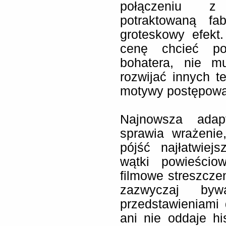
połączeniu z 
potraktowaną fa
groteskowy efekt
cenę chcieć po
bohatera, nie m
rozwijać innych 
motywy postępowan
Najnowsza adap
sprawia wrażenie,
pójść najłatwiej
wątki powieścio
filmowe streszczen
zazwyczaj by
przedstawieniami 
ani nie oddaje his