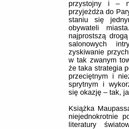
przystojny i – 
przyjeżdża do Pary
staniu się jedn
obywateli miast
najprostszą drog
salonowych int
zyskiwanie przychy
w tak zwanym towa
że taka strategia
przeciętnym i ni
sprytnym i wykor
się okazję – tak, j
Książka Maupassa
niejednokrotnie 
literatury świat