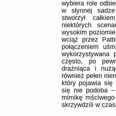
wybiera role odbie
w słynnej sadze
stworzył całkie
niektórych scen
wysokim poziomie.
wciąż przez Patt
połączeniem uśmi
wykorzystywana 
często, po pew
drażniąca i nużą
również pełen nien
który pojawia si
się nie podoba –
mimikę mściwego c
skrzywdzili w cza