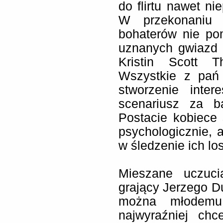
do flirtu nawet ni
W przekonaniu 
bohaterów nie po
uznanych gwiazd 
Kristin Scott T
Wszystkie z pań
stworzenie inter
scenariusz za b
Postacie kobiece 
psychologicznie, 
w śledzenie ich lo
Mieszane uczuci
grający Jerzego Du
można młodemu 
najwyraźniej chc