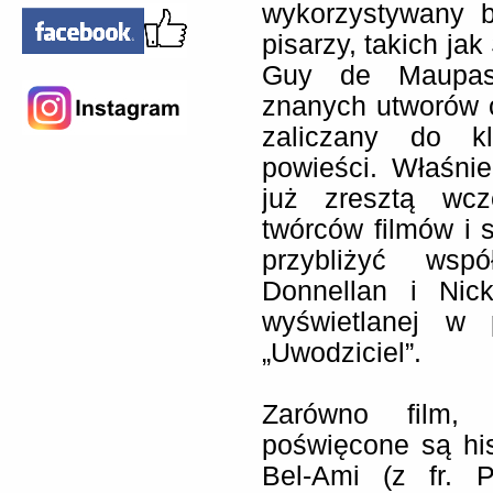
wykorzystywany b
pisarzy, takich ja
Guy de Maupass
znanych utworów os
zaliczany do kl
powieści. Właśnie
już zresztą wcz
twórców filmów i s
przybliżyć wsp
Donnellan i Nic
wyświetlanej w 
„Uwodziciel”.
Zarówno film, 
poświęcone są hi
Bel-Ami (z fr. P