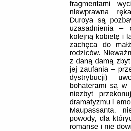
fragmentami wyc
niewprawna ręk
Duroya są pozbaw
uzasadnienia – o
kolejną kobietę i 
zachęca do małż
rodziców. Nieważn
z daną damą zbyt 
jej zaufania – prz
dystrybucji) uw
bohaterami są w 
niezbyt przekon
dramatyzmu i emocj
Maupassanta, ni
powody, dla który
romanse i nie dowi