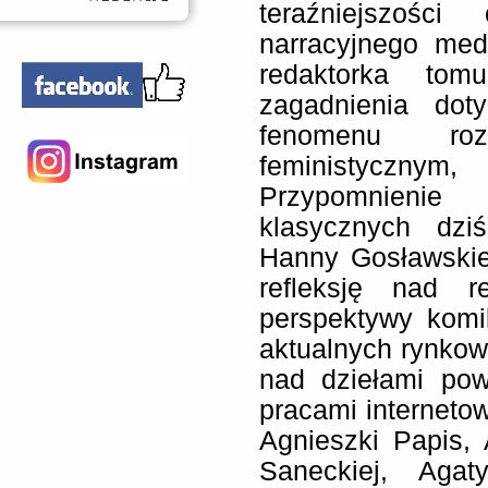
teraźniejszości
narracyjnego me
redaktorka tomu
zagadnienia doty
fenomenu ro
feministyczn
Przypomnienie
klasycznych dzi
Hanny Gosławskie
refleksję nad r
perspektywy komi
aktualnych rynkow
nad dziełami po
pracami internet
Agnieszki Papis,
Saneckiej, Agat