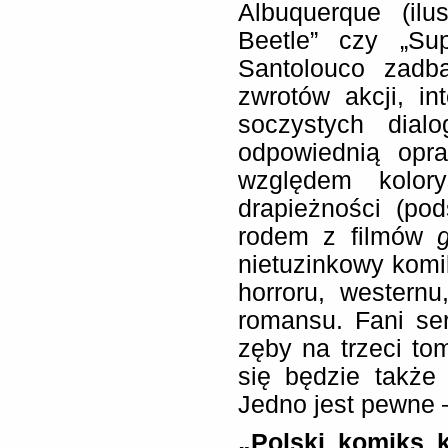
Albuquerque (ilu
Beetle” czy „Su
Santolouco zadb
zwrotów akcji, i
soczystych dial
odpowiednią opr
względem kolory
drapieżności (po
rodem z filmów
nietuzinkowy komi
horroru, western
romansu. Fani ser
zęby na trzeci to
się będzie także 
Jedno jest pewne 
„Polski komiks k