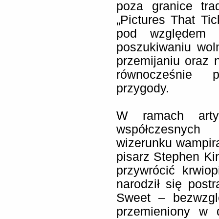
poza granice tra
„Pictures That T
pod względem e
poszukiwaniu woln
przemijaniu oraz
równocześnie p
przygody.
W ramach artys
współczesnych 
wizerunku wampira
pisarz Stephen Ki
przywrócić krwiop
narodził się post
Sweet – bezwzgl
przemieniony w d