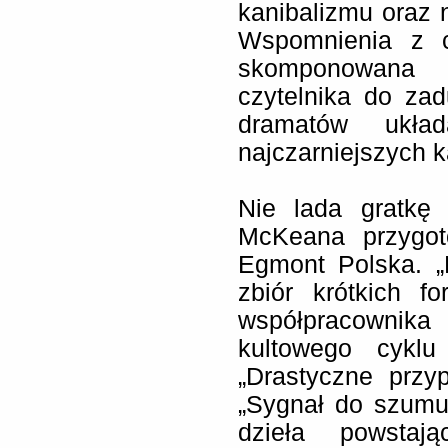
kanibalizmu oraz n
Wspomnienia z c
skomponowana
czytelnika do za
dramatów ukł
najczarniejszych ka
Nie lada gratkę 
McKeana przygot
Egmont Polska. „P
zbiór krótkich f
współpracownika
kultowego cyklu
„Drastyczne przy
„Sygnał do szumu
dzieła powstaj