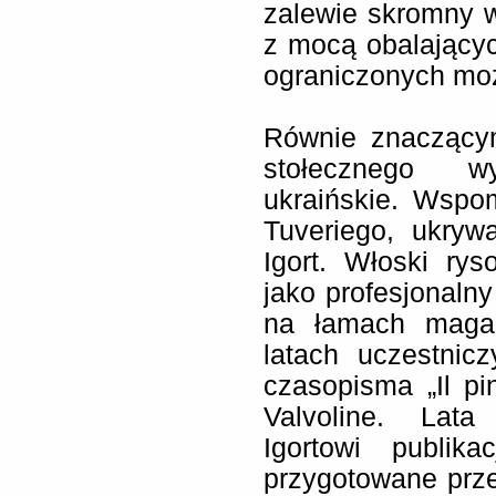
zalewie skromny w
z mocą obalającyc
ograniczonych moż
Równie znaczący
stołecznego w
ukraińskie. Wspo
Tuveriego, ukry
Igort. Włoski rys
jako profesjonaln
na łamach magaz
latach uczestnic
czasopisma „Il pi
Valvoline. Lata 
Igortowi publik
przygotowane prze