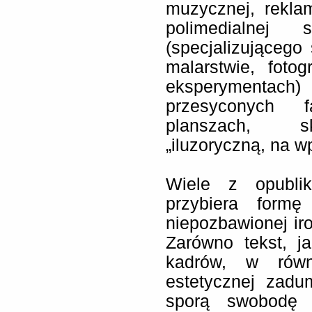
muzycznej, rekla
polimedialnej s
(specjalizującego
malarstwie, fotog
eksperymentac
przesyconych f
planszach, sk
„iluzoryczną, na w
Wiele z opublik
przybiera formę
niepozbawionej iro
Zarówno tekst, j
kadrów, w równ
estetycznej zadu
sporą swobodę i