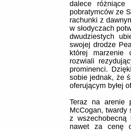
dalece różniące 
pobratymców ze S
rachunki z dawny
w słodyczach potwó
dwudziestych ubi
swojej drodze Pea
której marzenie 
rozwiali rezyduj
prominenci. Dzięk
sobie jednak, że ś
oferującym byłej o
Teraz na arenie 
McCogan, twardy sz
z wszechobecną k
nawet za cenę o