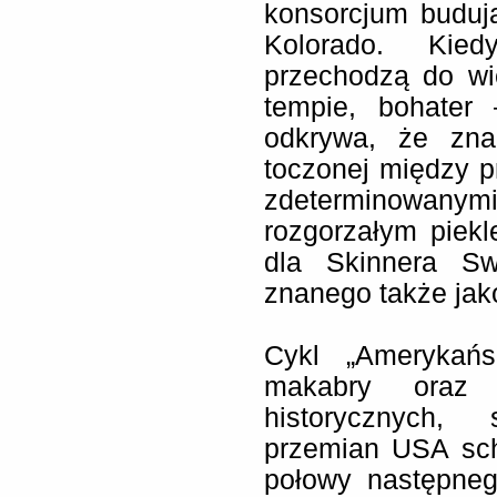
konsorcjum buduj
Kolorado. Kied
przechodzą do wi
tempie, bohater
odkrywa, że zna
toczonej między 
zdeterminowanym
rozgorzałym piek
dla Skinnera Sw
znanego także ja
Cykl „Amerykańs
makabry oraz 
historycznych,
przemian USA sch
połowy następnego