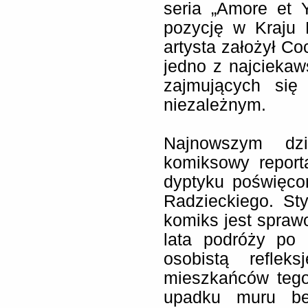
seria „Amore et 
pozycję w Kraju 
artysta założył C
jedno z najcieka
zajmujących się
niezależnym.
Najnowszym dzi
komiksowy report
dyptyku poświęc
Radzieckiego. St
komiks jest spraw
lata podróży po 
osobistą reflek
mieszkańców tego
upadku muru ber