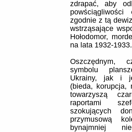
zdrapać, aby od
powściągliwości
zgodnie z tą dewiz
wstrząsające wspo
Hołodomor, morde
na lata 1932-1933.
Oszczędnym, cz
symbolu plansz
Ukrainy, jak i j
(bieda, korupcja,
towarzyszą czar
raportami sz
szokujących do
przymusową kole
bynajmniej ni