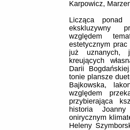
Karpowicz, Marzen
Licząca ponad t
ekskluzywny p
względem temat
estetycznym prac 
już uznanych, 
kreujących własn
Darii Bogdańskie
tonie plansze due
Bajkowska, lako
względem przek
przybierająca ks
historia Joann
onirycznym klimat
Heleny Szymborsk