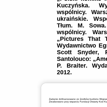
Kuczyńska. W
wspólnicy. Wars
ukraińskie. Ws
Tłum. M. Sowa.
wspólnicy. Wa
„Pictures That T
Wydawnictwo Egm
Scott Snyder, 
Santolouco: „Ame
P. Braiter. Wy
2012.
Zadanie dofinansowane ze środków budżetu Wojewó
Zrealizowano przy wsparciu Fundacji Otwarty Kod Kul