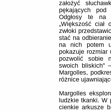
założyć słuchaw
pękających pod w
Odgłosy te na 
„Większość ciał 
zwłoki przedstawic
stać na odbieranie
na nich potem u
pokazuje rozmiar 
pozwolić sobie n
swoich bliskich”
Margolles, podkre
różnice ujawniając
Margolles eksplor
ludzkie tkanki. W
cienkie arkusze b