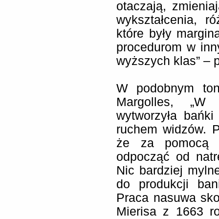
otaczają, zmienia
wykształcenia, r
które były margi
procedurom w inny
wyższych klas” – 
W podobnym toni
Margolles, „W p
wytworzyła bańki
ruchem widzów. P
że za pomocą te
odpocząć od natrę
Nic bardziej myln
do produkcji ban
Praca nasuwa sko
Mierisa z 1663 r