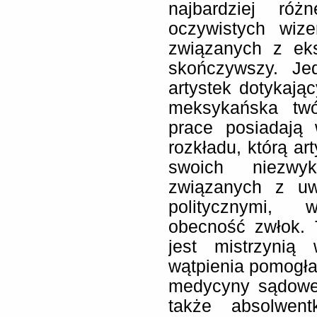
najbardziej ró
oczywistych wiz
związanych z ek
skończywszy. Jed
artystek dotykając
meksykańska twó
prace posiadają
rozkładu, którą ar
swoich niezwyk
związanych z uw
politycznymi, w
obecność zwłok. 
jest mistrzynią
wątpienia pomogł
medycyny sądowej,
także absolwen