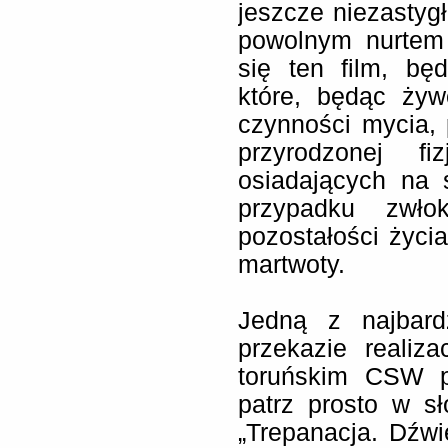
jeszcze niezastyg
powolnym nurtem 
się ten film, bę
które, będąc żyw
czynności mycia,
przyrodzonej fi
osiadających na 
przypadku zwło
pozostałości życia
martwoty.
Jedną z najbard
przekazie realiz
toruńskim CSW p
patrz prosto w s
„Trepanacja. Dźwi