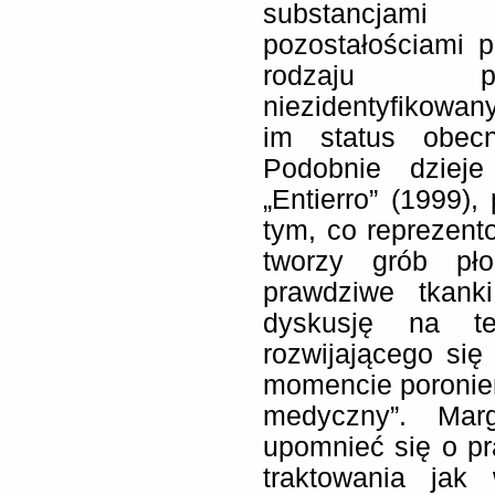
substancjami
pozostałościami 
rodzaju po
niezidentyfikowan
im status obecno
Podobnie dzieje
„Entierro” (1999),
tym, co reprezent
tworzy grób pł
prawdziwe tkank
dyskusję na te
rozwijającego się
momencie poronien
medyczny”. Mar
upomnieć się o p
traktowania jak 