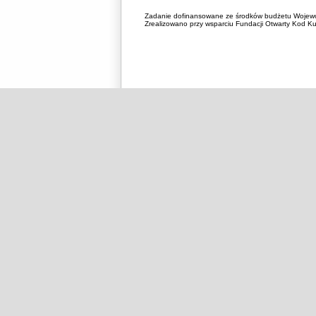
Zadanie dofinansowane ze środków budżetu Wojewó
Zrealizowano przy wsparciu Fundacji Otwarty Kod Kul