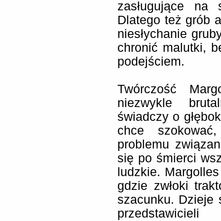
zasługujące na 
Dlatego też grób a
niesłychanie grub
chronić malutki, 
podejściem.
Twórczość Margo
niezwykle bruta
świadczy o głębok
chce szokować, 
problemu związan
się po śmierci wsz
ludzkie. Margolle
gdzie zwłoki tra
szacunku. Dzieje 
przedstawiciel