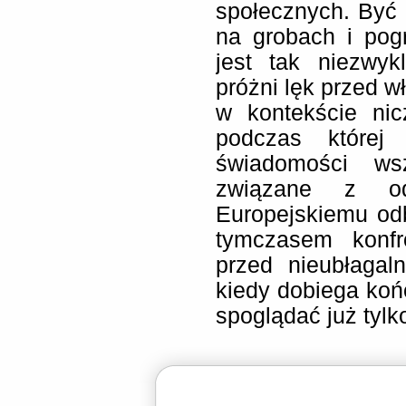
społecznych. Być 
na grobach i pog
jest tak niezwy
próżni lęk przed w
w kontekście ni
podczas której
świadomości wsz
związane z ode
Europejskiemu odb
tymczasem konfr
przed nieubłagal
kiedy dobiega koń
spoglądać już tylk