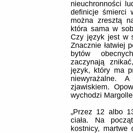
nieuchronności lu
definicje śmierci
można zresztą na
która sama w sob
Czy język jest w 
Znacznie łatwiej 
bytów obecnych
zaczynają znika
język, który ma 
niewyrażalne. A
zjawiskiem. Opow
wychodzi Margolle
„Przez 12 albo 1
ciała. Na począ
kostnicy, martwe