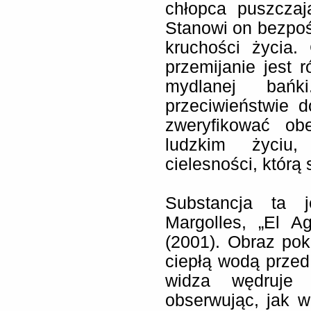
chłopca puszcza
Stanowi on bezpoś
kruchości życia.
przemijanie jest 
mydlanej bańk
przeciwieństwie d
zweryfikować ob
ludzkim życiu,
cielesności, którą 
Substancja ta 
Margolles, „El 
(2001). Obraz po
ciepłą wodą prze
widza wędruje p
obserwując, jak w