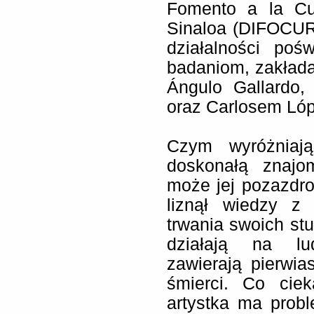
Fomento a la Cu
Sinaloa (DIFOCUR)
działalności poś
badaniom, zakłada
Ángulo Gallardo,
oraz Carlosem Ló
Czym wyróżniaj
doskonałą znajom
może jej pozazdroś
liznął wiedzy z 
trwania swoich stu
działają na lu
zawierają pierwi
śmierci. Co cie
artystka ma prob