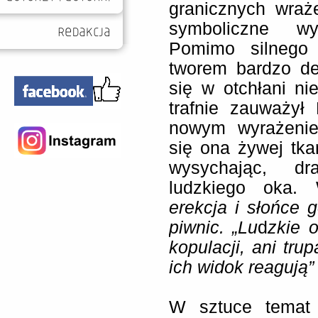
granicznych wraże
symboliczne wy
Pomimo silnego ł
tworem bardzo de
się w otchłani ni
trafnie zauważył
nowym wyrażenie
się ona żywej tkan
wysychając, dra
ludzkiego oka. 
erekcja i słońce 
piwnic. „Lu
d
zkie 
kopulacji, ani tru
ich widok reagują” 
W sztuce temat 