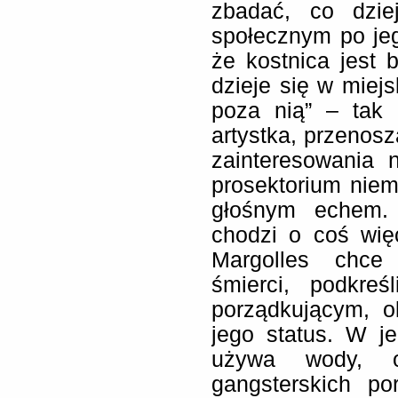
zbadać, co dzie
społecznym po je
że kostnica jest
dzieje się w miejs
poza nią” – tak 
artystka, przenos
zainteresowania 
prosektorium niema
głośnym echem. 
chodzi o coś więc
Margolles chce
śmierci, podkreś
porządkującym, o
jego status. W j
używa wody, o
gangsterskich po