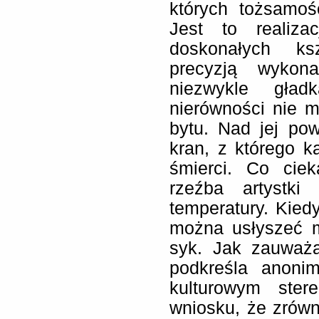
których tożsamoś
Jest to realiza
doskonałych ks
precyzją wykon
niezwykle gład
nierówności nie m
bytu. Nad jej po
kran, z którego k
śmierci. Co cie
rzeźba artystki
temperatury. Kie
można usłyszeć m
syk. Jak zauważa
podkreśla anoni
kulturowym ste
wniosku, że zrównu