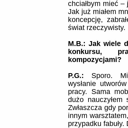
chciałbym mieć – ja
Jak już miałem mni
koncepcję, zabra
świat rzeczywisty.
M.B.: Jak wiele 
konkursu, p
kompozycjami?
P.G.:
Sporo. Mia
wysłanie utworów
pracy. Sama mobi
dużo nauczyłem s
Zwłaszcza gdy por
innym warsztatem,
przypadku fabuły. 