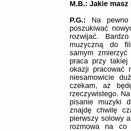
M.B.: Jakie masz 
P.G.:
Na pewno 
poszukiwać nowyc
rozwijać. Bardz
muzyczną do fi
samym zmierzyć 
praca przy takiej
okazji pracować 
niesamowicie du
czekam, aż będę
rzeczywistego. N
pisanie muzyki do
znajdę chwilę c
pierwszy solowy a
rozmowa na co n