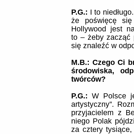
P.G.:
I to niedługo
że poświęcę się
Hollywood jest n
to – żeby zacząć
się znaleźć w odp
M.B.: Czego Ci b
środowiska, odp
twórców?
P.G.:
W Polsce jes
artystyczny”. Ro
przyjacielem z Be
niego Polak pójdz
za cztery tysiące,