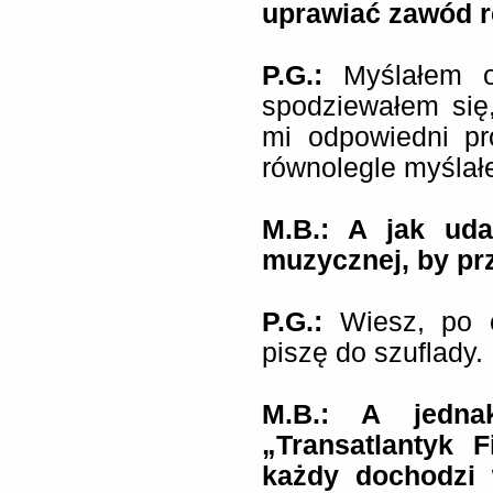
uprawiać zawód r
P.G.:
Myślałem o
spodziewałem się
mi odpowiedni pr
równolegle myślałe
M.B.: A jak uda
muzycznej, by pr
P.G.:
Wiesz, po 
piszę do szuflady.
M.B.: A jedna
„Transatlantyk 
każdy dochodzi 