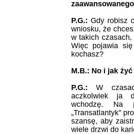
zaawansowanego 
P.G.:
Gdy robisz 
wniosku, że chcesz
w takich czasach, 
Więc pojawia się
kochasz?
M.B.: No i jak ży
P.G.:
W czasac
aczkolwiek ja 
wchodzę. Na p
„Transatlantyk” pr
szansę, aby zaist
wiele drzwi do kari