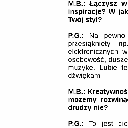
M.B.: Łączysz w
inspiracje? W jak
Twój styl?
P.G.:
Na pewno 
przesiąknięty n
elektronicznych 
osobowość, duszę
muzykę. Lubię t
dźwiękami.
M.B.: Kreatywność
możemy rozwinąć
drudzy nie?
P.G.:
To jest ci