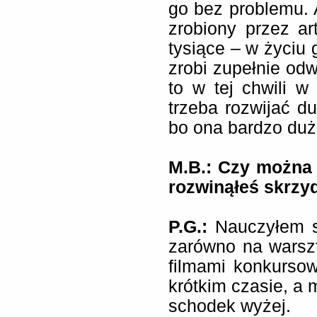
go bez problemu. A
zrobiony przez ar
tysiące – w życiu 
zrobi zupełnie odw
to w tej chwili 
trzeba rozwijać d
bo ona bardzo duż
M.B.: Czy można 
rozwinąłeś skrzy
P.G.:
Nauczyłem si
zarówno na warszt
filmami konkurso
krótkim czasie, a 
schodek wyżej.