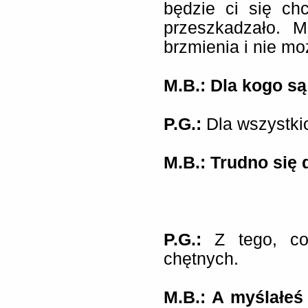
będzie ci się ch
przeszkadzało. M
brzmienia i nie m
M.B.: Dla kogo są
P.G.:
Dla wszystki
M.B.: Trudno się 
P.G.:
Z tego, co
chętnych.
M.B.: A myślałeś