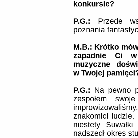
konkursie?
P.G.:
Przede ws
poznania fantastyc
M.B.: Krótko mów
zapadnie Ci w
muzyczne doświa
w Twojej pamięci
P.G.:
Na pewno p
zespołem swoje
improwizowaliś
znakomici ludzie, 
niestety Suwałk
nadszedł okres st