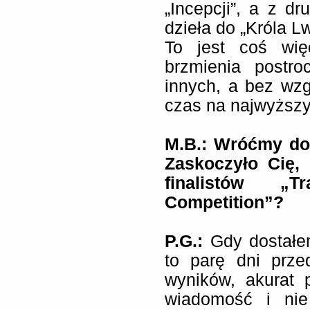
„Incepcji”, a z dr
dzieła do „Króla L
To jest coś wię
brzmienia postro
innych, a bez wzg
czas na najwyższ
M.B.: Wróćmy do
Zaskoczyło Cię, 
finalistów „T
Competition”?
P.G.:
Gdy dostałem
to parę dni prz
wyników, akurat 
wiadomość i nie