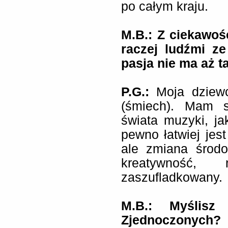
po całym kraju.
M.B.: Z ciekawoś
raczej ludźmi z
pasja nie ma aż t
P.G.:
Moja dziewc
(śmiech). Mam 
świata muzyki, ja
pewno łatwiej jes
ale zmiana środ
kreatywność
zaszufladkowany.
M.B.: Myślis
Zjednoczonych?