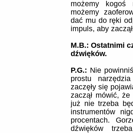
możemy kogoś n
możemy zaoferow
dać mu do ręki od
impuls, aby zaczął
M.B.: Ostatnimi cz
dźwięków.
P.G.:
Nie powinni
prostu narzędzi
zaczęły się pojawi
zaczął mówić, że
już nie trzeba bę
instrumentów nig
procentach. Gorz
dźwięków trzeb