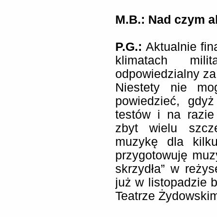
M.B.: Nad czym a
P.G.:
Aktualnie fi
klimatach mil
odpowiedzialny za
Niestety nie mo
powiedzieć, gdyż
testów i na razi
zbyt wielu szcz
muzykę dla kilk
przygotowuję muz
skrzydła” w reżys
już w listopadzie 
Teatrze Żydowski