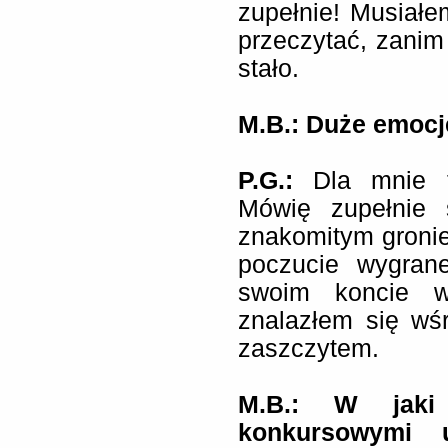
zupełnie! Musiałe
przeczytać, zanim 
stało.
M.B.: Duże emocj
P.G.:
Dla mnie t
Mówię zupełnie 
znakomitym gronie
poczucie wygrane
swoim koncie wi
znalazłem się wśr
zaszczytem.
M.B.: W jaki
konkursowymi 