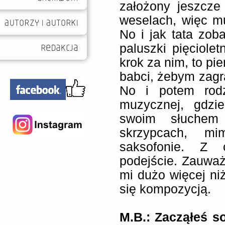
założony jeszcze
weselach, więc m
No i jak tata zoba
paluszki pięciole
krok za nim, to pie
babci, żebym zagra
No i potem rodz
muzycznej, gdzi
swoim słuchem
skrzypcach, m
saksofonie. Z 
podejście. Zauważ
mi dużo więcej ni
się kompozycją.
M.B.: Zacząłeś s