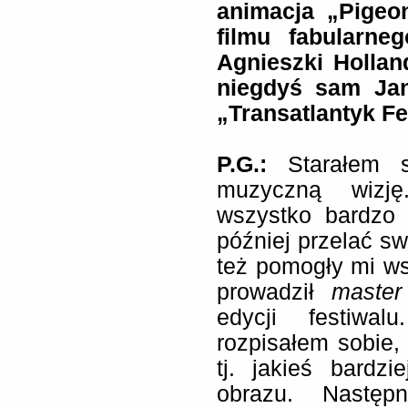
animacja „Pigeo
filmu fabularne
Agnieszki Hollan
niegdyś sam Jan
„Transatlantyk Fe
P.G.:
Starałem s
muzyczną wizję
wszystko bardzo 
później przelać s
też pomogły mi ws
prowadził
master
edycji festiwal
rozpisałem sobie, 
tj. jakieś bardzi
obrazu. Następ