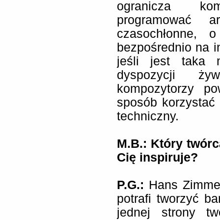
ogranicza ko
programować ar
czasochłonne, o
bezpośrednio na i
jeśli jest taka
dyspozycji ży
kompozytorzy po
sposób korzystać z
techniczny.
M.B.: Który twór
Cię inspiruje?
P.G.:
Hans Zimmer 
potrafi tworzyć 
jednej strony t