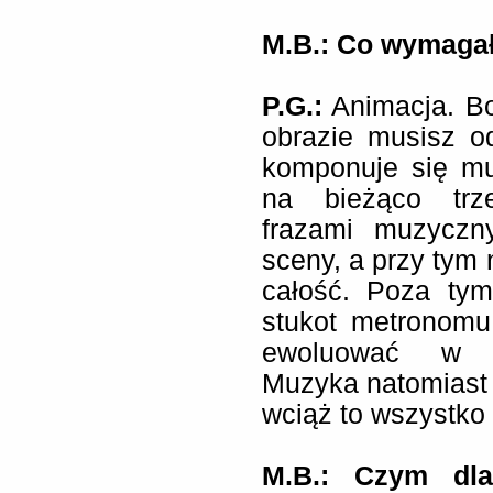
M.B.: Co wymagał
P.G.:
Animacja. Bo
obrazie musisz o
komponuje się m
na bieżąco trze
frazami muzyczny
sceny, a przy tym
całość. Poza tym
stukot metronomu.
ewoluować w na
Muzyka natomiast 
wciąż to wszystko
M.B.: Czym dla