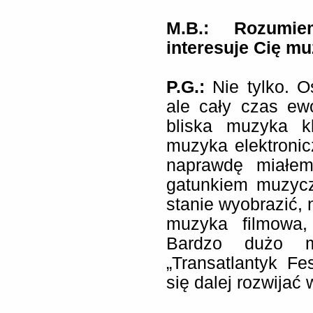
M.B.: Rozumi
interesuje Cię m
P.G.:
Nie tylko. O
ale cały czas ew
bliska muzyka k
muzyka elektronic
naprawdę miałe
gatunkiem muzycz
stanie wyobrazić, 
muzyka filmowa,
Bardzo dużo m
„Transatlantyk F
się dalej rozwijać