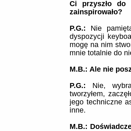
Ci przyszło do 
zainspirowało?
P.G.:
Nie pamięta
dyspozycji keybo
mogę na nim stwor
mnie totalnie do ni
M.B.:
Ale nie pos
P.G.:
Nie, wybra
tworzyłem, zaczęł
jego techniczne as
inne.
M.B.: Doświadcz