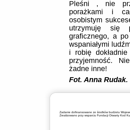
Pleśni , nie pr
porażkami i ca
osobistym sukces
utrzymuję się 
graficznego, a p
wspaniałymi ludź
i robię dokładni
przyjemność. Ni
żadne inne!
Fot. Anna Rudak.
Zadanie dofinansowane ze środków budżetu Wojewó
Zrealizowano przy wsparciu Fundacji Otwarty Kod Kul