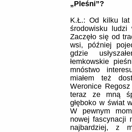
„Pleśni”?
K.Ł.: Od kilku l
środowisku ludzi
Zaczęło się od tr
wsi, później poj
gdzie usłyszał
łemkowskie pieśn
mnóstwo interes
miałem też dost
Weronice Regosz 
teraz ze mną śp
głęboko w świat 
W pewnym momen
nowej fascynacji
najbardziej, z m