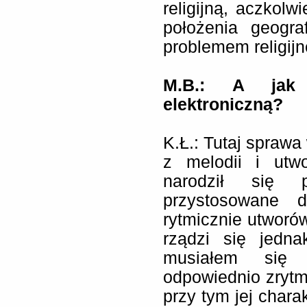
religijną, aczkol
położenia geogra
problemem religijn
M.B.:
A jak 
elektroniczną?
K.Ł.: Tutaj sprawa
z melodii i utw
narodził się p
przystosowane d
rytmicznie utworó
rządzi się jedn
musiałem się
odpowiednio zrytmi
przy tym jej chara