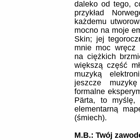
daleko od tego, 
przykład Norweg
każdemu utworowi
mocno na moje em
Skin; jej tegoroc
mnie moc wręcz 
na ciężkich brzmi
większą część mł
muzyką elektron
jeszcze muzykę t
formalne eksperym
Pärta, to myślę
elementarną mapę
(śmiech).
M.B.:
Twój zawodo