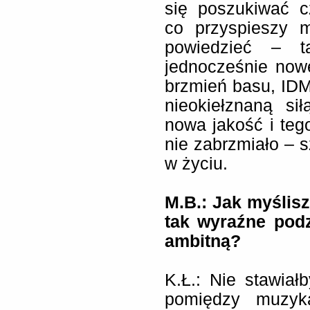
się poszukiwać c
co przyspieszy 
powiedzieć – t
jednocześnie now
brzmień basu, ID
nieokiełznaną si
nowa jakość i tego
nie zabrzmiało – 
w życiu.
M.B.:
Jak myślisz
tak wyraźne pod
ambitną?
K.Ł.: Nie stawia
pomiędzy muzyk