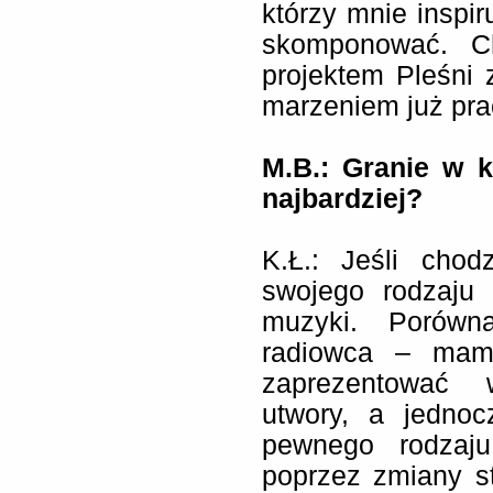
którzy mnie inspi
skomponować. C
projektem Pleśni 
marzeniem już pra
M.B.:
Granie w k
najbardziej?
K.Ł.: Jeśli chod
swojego rodzaju
muzyki. Porówn
radiowca – mam 
zaprezentować 
utwory, a jedno
pewnego rodzaju
poprzez zmiany st