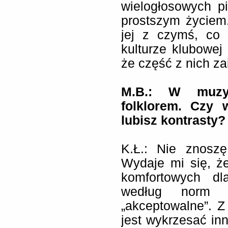
wielogłosowych p
prostszym życiem
jej z czymś, co
kulturze klubowej
że część z nich za
M.B.:
W muzyc
folklorem. Czy 
lubisz kontrasty?
K.Ł.: Nie znoszę
Wydaje mi się, że
komfortowych dla
według norm 
„akceptowalne”. 
jest wykrzesać in