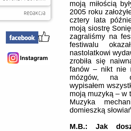
moją miłością był
2005 roku założył
cztery lata późn
moją siostrę Sonię 
zagraliśmy na fes
festiwalu okaz
nastolatkowi wydaw
zrobiła się naiwn
fanów – nikt nie
mózgów, na ol
wypisałem wszystki
moją muzyką – w t
Muzyka mechan
domieszką słowiań
M.B.:
Jak dosz