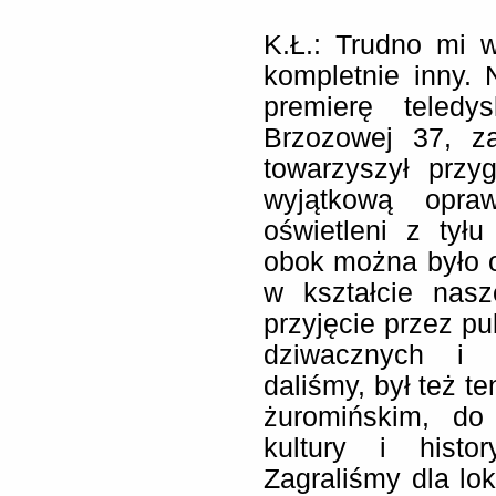
K.Ł.: Trudno mi 
kompletnie inny.
premierę teled
Brzozowej 37, z
towarzyszył przy
wyjątkową opra
oświetleni z tyłu
obok można było 
w kształcie nasz
przyjęcie przez pu
dziwacznych i w
daliśmy, był też t
żuromińskim, do 
kultury i histo
Zagraliśmy dla lok