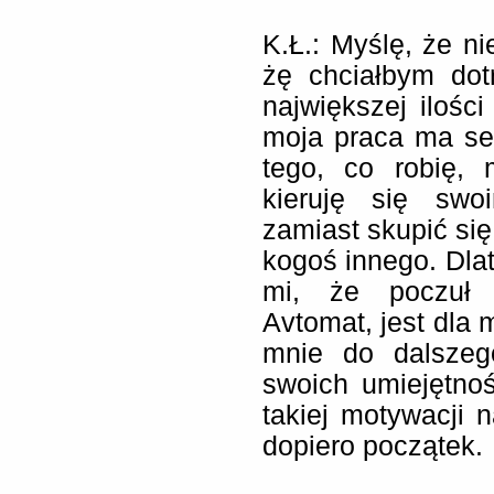
K.Ł.: Myślę, że ni
żę chciałbym do
największej ilośc
moja praca ma se
tego, co robię,
kieruję się swo
zamiast skupić się
kogoś innego. Dla
mi, że poczuł 
Avtomat, jest dla 
mnie do dalszego
swoich umiejętnoś
takiej motywacji 
dopiero początek.