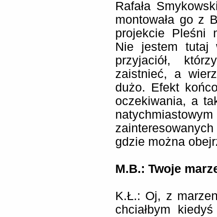
Rafała Smykowski
montowała go z B
projekcie Pleśni
Nie jestem tutaj
przyjaciół, któ
zaistnieć, a wie
dużo. Efekt końc
oczekiwania, a ta
natychmiast
zainteresowanyc
gdzie można obejrz
M.B.: Twoje m
arze
K.Ł.: Oj, z marz
chciałbym kiedyś