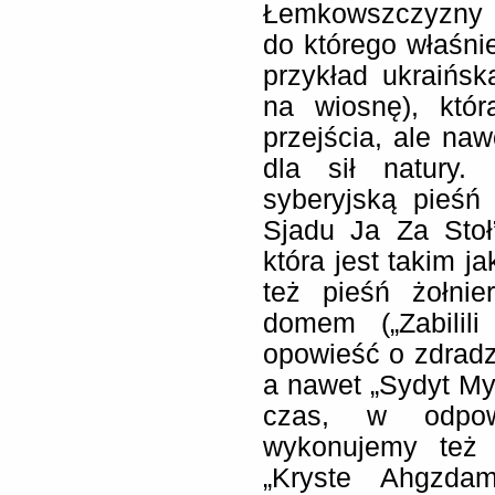
Łemkowszczyzny i z
do którego właśnie
przykład ukraińs
na wiosnę), któr
przejścia, ale na
dla sił natury
syberyjską pieśń
Sjadu Ja Za Stoł
która jest takim 
też pieśń żołni
domem („Zabilili
opowieść o zdradz
a nawet „Sydyt Myk
czas, w odpow
wykonujemy też 
„Kryste Ahgzdam