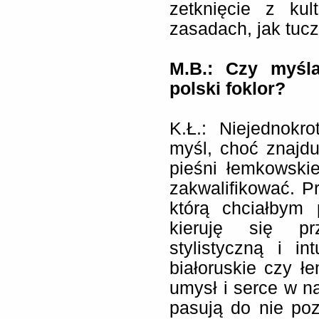
zetknięcie z ku
zasadach, jak tuc
M.B.:
Czy myśla
polski foklor?
K.Ł.: Niejednokr
myśl, choć znajd
pieśni łemkowski
zakwalifikować. P
którą chciałbym 
kieruję się pr
stylistyczną i in
białoruskie czy ł
umysł i serce w na
pasują do nie po