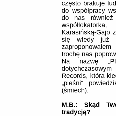
często brakuje lu
do współpracy ws
do nas również 
współlokatork
Karasińską-Gajo 
się wtedy już 
zaproponowałem 
trochę nas poprowa
Na nazwę „Pl
dotychczasowym
Records, która kie
„pieśni” powiedz
(śmiech).
M.B.: Skąd Two
tradycją?