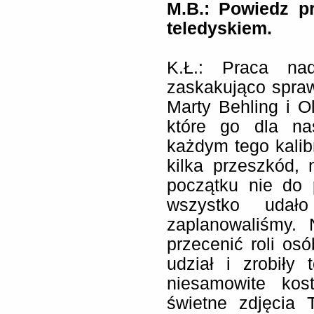
M.B.:
Powiedz p
teledyskiem.
K.Ł.: Praca nad
zaskakująco spraw
Marty Behling i O
które go dla na
każdym tego kalibr
kilka przeszkód,
początku nie do 
wszystko udał
zaplanowaliśmy.
przecenić roli os
udział i zrobiły
niesamowite kos
świetne zdjęcia