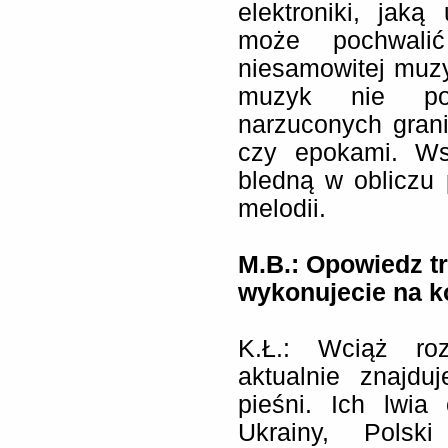
elektroniki, jak
może pochwalić
niesamowitej muzy
muzyk nie pow
narzuconych gran
czy epokami. Ws
bledną w obliczu
melodii.
M.B.:
Opowiedz tr
wykonujecie na k
K.Ł.: Wciąż roz
aktualnie znajdu
pieśni. Ich lwia
Ukrainy, Polsk