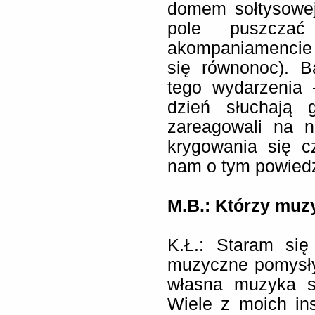
domem sołtysowej
pole puszczać
akompaniamencie p
się równonoc). B
tego wydarzenia 
dzień słuchają g
zareagowali na 
krygowania się cz
nam o tym powiedz
M.B.:
Którzy muzy
K.Ł.: Staram się
muzyczne pomysły
własna muzyka st
Wiele z moich insp