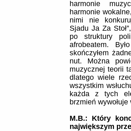
harmonie muzyc
harmonie wokalne, 
nimi nie konkuru
Sjadu Ja Za Stoł”
po struktury pol
afrobeatem. Był
skończyłem żadne
nut. Można powi
muzycznej teorii 
dlatego wiele rz
wszystkim wsłuchu
każda z tych ele
brzmień wywołuje 
M.B.:
Który konc
największym prz