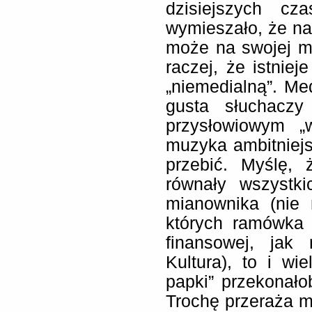
dzisiejszych cz
wymieszało, że na
może na swojej m
raczej, że istnie
„niemedialną”. Med
gusta słuchacz
przysłowiowym „
muzyka ambitniej
przebić. Myślę,
równały wszystk
mianownika (nie
których ramówka 
finansowej, jak
Kultura), to i wi
papki” przekonało
Trochę przeraża mn