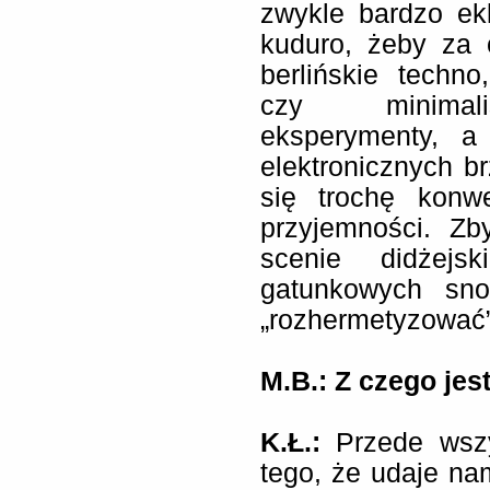
zwykle bardzo ek
kuduro, żeby za 
berlińskie techn
czy minimalis
eksperymenty, a
elektronicznych b
się trochę konw
przyjemności. Zb
scenie didżejsk
gatunkowych sno
„rozhermetyzować”
M.B.:
Z czego jes
K.Ł.:
Przede wsz
tego, że udaje na