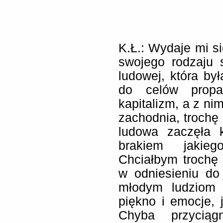
K.Ł.: Wydaje mi si
swojego rodzaju 
ludowej, która b
do celów propa
kapitalizm, a z ni
zachodnia, trochę 
ludowa zaczęła 
brakiem jakieg
Chciałbym trochę
w odniesieniu do
młodym ludziom 
piękno i emocje, 
Chyba przycią