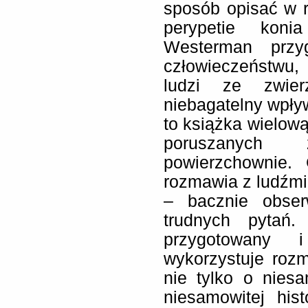
sposób opisać w r
perypetie koni
Westerman przyg
człowieczeństwu, 
ludzi ze zwier
niebagatelny wpły
to książka wielow
poruszanych 
powierzchownie. 
rozmawia z ludźmi
– bacznie obser
trudnych pytań.
przygotowany 
wykorzystuje rozm
nie tylko o nies
niesamowitej his