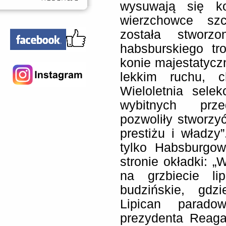
wysuwają się ko
wierzchowce sz
została stworz
habsburskiego tr
konie majestatyczn
lekkim ruchu, c
Wieloletnia selek
wybitnych przed
pozwoliły stworzyć
prestiżu i władzy”
tylko Habsburgow
stronie okładki: 
na grzbiecie li
budzińskie, gdz
Lipican parado
prezydenta Reaga