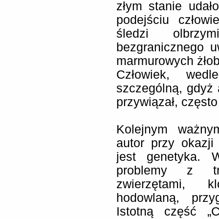
złym stanie udał
podejściu człow
śledzi olbrz
bezgranicznego u
marmurowych żłob
Człowiek, wedl
szczególną, gdyż a
przywiązał, częst
Kolejnym ważnym
autor przy okazji
jest genetyka. 
problemy z tra
zwierzętami, k
hodowlaną, przyg
Istotną część „C