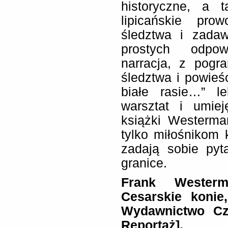
historyczne, a t
lipicańskie pro
śledztwa i zada
prostych odpow
narracja, z pogra
śledztwa i powieś
białe rasie…” le
warsztat i umie
książki Westerma
tylko miłośnikom 
zadają sobie pyt
granice.
Frank Westerm
Cesarskie konie
Wydawnictwo Cza
Reportaż].