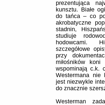
prezentująca na
kunsztu. Białe og
do tańca – co pot
akrobatyczne pop
stadnin, Hiszpań
studiuje rodow
hodowcami. Hi
szczegółowe opis
przy dokumenta
miłośników koni 
wspominają c.k. 
Westermana nie b
jest niezwykle int
do znacznie szers
Westerman zada