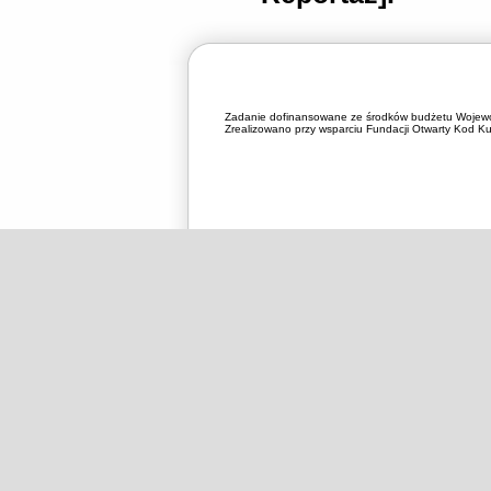
Zadanie dofinansowane ze środków budżetu Wojewó
Zrealizowano przy wsparciu Fundacji Otwarty Kod Kul