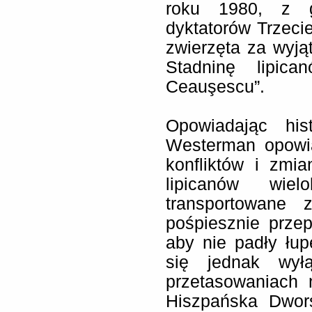
roku 1980, z g
dyktatorów Trzecie
zwierzęta za wyjąt
Stadninę lipic
Ceauşescu”.
Opowiadając his
Westerman opowia
konfliktów i zmi
lipicanów wiel
transportowane 
pośpiesznie prze
aby nie padły łu
się jednak wyłą
przetasowaniach n
Hiszpańska Dwor