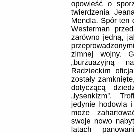
opowieść o sporz
twierdzenia Jean
Mendla. Spór ten d
Westerman przeds
zarówno jedną, ja
przeprowadzonymi
zimnej wojny. 
„burżuazyjną n
Radzieckim oficj
zostały zamknięte,
dotyczącą dzied
„łysenkizm”. Tr
jedynie hodowla 
może zahartować
swoje nowo naby
latach panowan