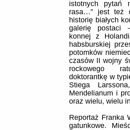
istotnych pytań 
rasa…” jest też 
historię białych k
galerię postaci 
konnej z Holandi
habsburskiej prze
potomków niemiec
czasów II wojny 
rockowego rat
doktorantkę w typi
Stiega Larssona
Mendelianum i pr
oraz wielu, wielu i
Reportaż Franka 
gatunkowe. Mieśc