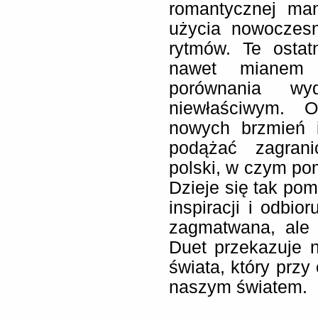
romantycznej man
użycia nowoczesn
rytmów. Te ostatn
nawet mianem t
porównania wy
niewłaściwym. 
nowych brzmień 
podążać zagrani
polski, w czym p
Dzieje się tak po
inspiracji i odbi
zagmatwana, ale 
Duet przekazuje
świata, który przy
naszym światem.