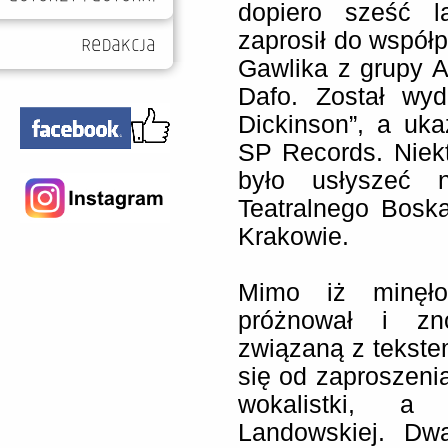
dopiero sześć l
zaprosił do współ
Gawlika z grupy 
Dafo. Został wy
Dickinson”, a uk
SP Records. Niek
było usłyszeć 
Teatralnego Bosk
Krakowie.
Mimo iż minęło
próżnował i zn
związaną z tekste
się od zaproszenia
wokalistki, a
Landowskiej. Dw