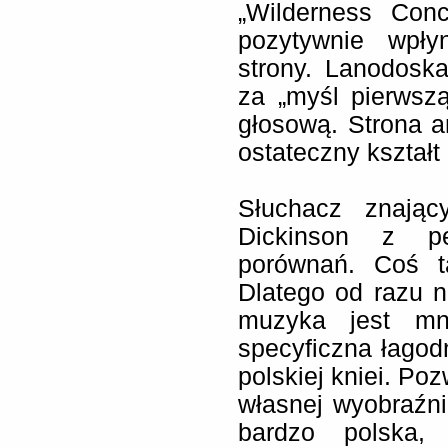
„Wilderness Conc
pozytywnie wpły
strony. Lanodosk
za „myśl pierwszą
głosową. Strona a
ostateczny kształt
Słuchacz znają
Dickinson z pe
porównań. Coś ta
Dlatego od razu 
muzyka jest mni
specyficzna łagodn
polskiej kniei. Po
własnej wyobraźni
bardzo polska,