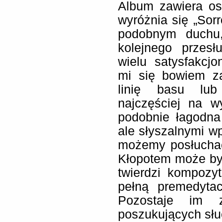
Album zawiera os
wyróżnia się „Sor
podobnym duchu
kolejnego przes
wielu satysfakcj
mi się bowiem z
linię basu lub
najczęściej na w
podobnie łagodn
ale słyszalnymi w
możemy posłuchać 
Kłopotem może być
twierdzi kompozy
pełną premedyta
Pozostaje im 
poszukujących słu