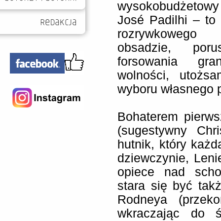
wysokobudżetowy f
José Padilhi – to
rozrywkowego
obsadzie, poru
forsowania gran
wolności, utożs
wyboru własnego 
Bohaterem pierws
(sugestywny Chri
hutnik, który każ
dziewczynie, Len
opiece nad scho
stara się być ta
Rodneya (przeko
wkraczając do ś