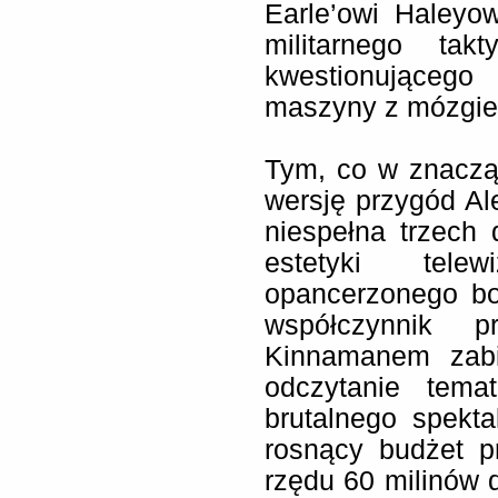
Earle’owi Haleyow
militarnego ta
kwestionująceg
maszyny z mózgie
Tym, co w znaczą
wersję przygód Al
niespełna trzech
estetyki telew
opancerzonego bo
współczynnik 
Kinnamanem zabi
odczytanie tem
brutalnego spekt
rosnący budżet p
rzędu 60 milinów 