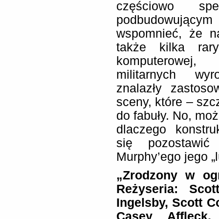
częściowo spe
podbudowującym 
wspomnieć, że n
także kilka ra
komputerowej,
militarnych wy
znalazły zastoso
sceny, które – szc
do fabuły. No, mo
dlaczego konstr
się pozostawić
Murphy’ego jego „l
„Zrodzony w ogn
Reżyseria: Scot
Ingelsby, Scott C
Casey Affleck,