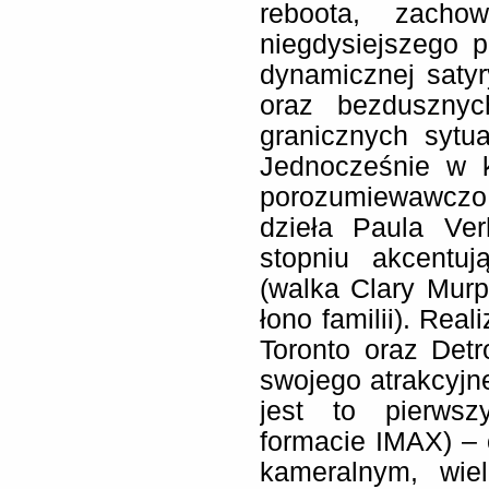
reboota, zacho
niegdysiejszego p
dynamicznej saty
oraz bezdusznyc
granicznych sytua
Jednocześnie w k
porozumiewawczo 
dzieła Paula Ve
stopniu akcentu
(walka Clary Murph
łono familii). Rea
Toronto oraz Detr
swojego atrakcyjn
jest to pierws
formacie IMAX) – 
kameralnym, wiel