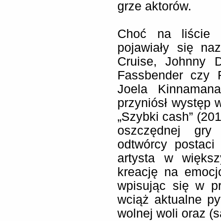
grze aktorów.
Choć na liście 
pojawiały się na
Cruise, Johnny 
Fassbender czy 
Joela Kinnamana
przyniósł występ
„Szybki cash” (20
oszczędnej gry 
odtwórcy postaci
artysta w więks
kreację na emocj
wpisując się w p
wciąż aktualne py
wolnej woli oraz 