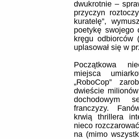
dwukrotnie – spra
przyczyn roztocz
kuratelę”, wymus
poetykę swojego 
kręgu odbiorców (
uplasował się w p
Początkowa niec
miejsca umiark
„RoboCop” zaro
dwieście milionów 
dochodowym seg
franczyzy. Fanó
krwią thrillera i
nieco rozczarować.
na (mimo wszystko