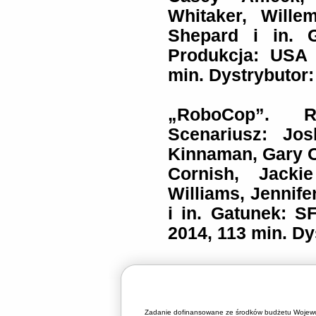
Whitaker, Will
Shepard i in.
Produkcja: USA 
min. Dystrybutor:
„RoboCop”. R
Scenariusz: Jo
Kinnaman, Gary O
Cornish, Jacki
Williams, Jennife
i in. Gatunek: S
2014, 113 min. Dy
Zadanie dofinansowane ze środków budżetu Wojewó