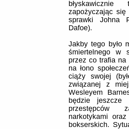
błyskawicznie 
zapożyczając się
sprawki Johna P
Dafoe).
Jakby tego było m
śmiertelnego w 
przez co trafia na
na łono społecze
ciąży swojej (by
związanej z mie
Wesleyem Barnese
będzie jeszcze
przestępców 
narkotykami oraz
bokserskich. Sytu