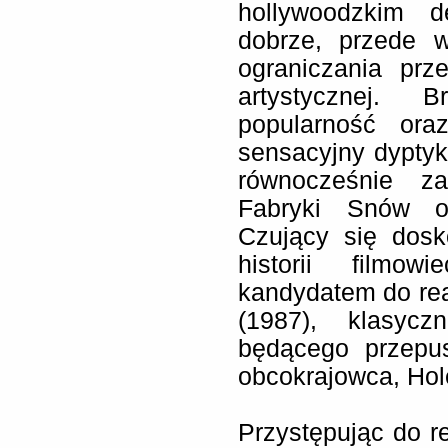
hollywoodzkim 
dobrze, przede 
ograniczania pr
artystycznej. B
popularność ora
sensacyjny dyptyk 
równocześnie za
Fabryki Snów os
Czujący się dosk
historii filmo
kandydatem do rea
(1987), klasyc
będącego przepu
obcokrajowca, Hol
Przystępując do re