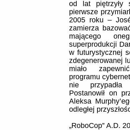
od lat piętrzyły
pierwsze przymiark
2005 roku – José
zamierza bazować
mającego one
superprodukcji Da
w futurystycznej 
zdegenerowanej lu
miało zapewnić
programu cybernet
nie przypadła 
Postanowił on prz
Aleksa Murphy’eg
odległej przyszłośc
„RoboCop” A.D. 20