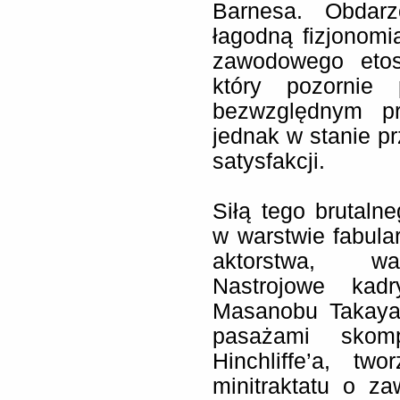
Barnesa. Obdarz
łagodną fizjonomią
zawodowego etosu
który pozornie 
bezwzględnym p
jednak w stanie p
satysfakcji.
Siłą tego brutal
w warstwie fabula
aktorstwa, war
Nastrojowe kad
Masanobu Takayan
pasażami skom
Hinchliffe’a, t
minitraktatu o za