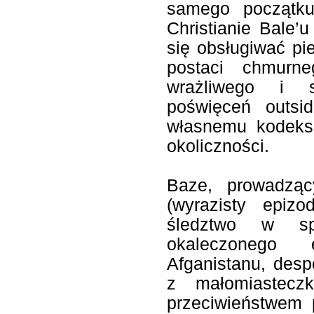
samego początku
Christianie Bale’u
się obsługiwać pi
postaci chmurn
wrażliwego i s
poświęceń outsi
własnemu kodeks
okoliczności.
Baze, prowadzą
(wyrazisty epiz
śledztwo w sp
okaleczonego 
Afganistanu, des
z małomiasteczk
przeciwieństwem 