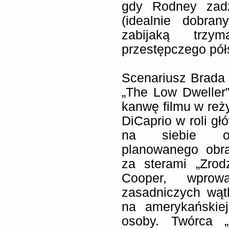
gdy Rodney zad
(idealnie dobra
zabijaką trz
przestępczego pół
Scenariusz Brada 
„The Low Dweller
kanwę filmu w reży
DiCaprio w roli głó
na siebie obo
planowanego obra
za sterami „Zrod
Cooper, wprow
zasadniczych wątk
na amerykańskiej 
osoby. Twórca „