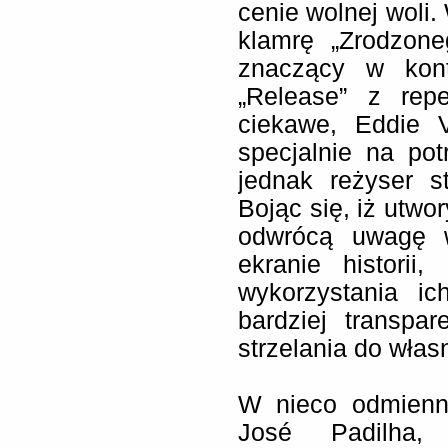
cenie wolnej woli
klamrę „Zrodzon
znaczący w kont
„Release” z rep
ciekawe, Eddie V
specjalnie na pot
jednak reżyser s
Bojąc się, iż utwo
odwrócą uwagę w
ekranie historii
wykorzystania i
bardziej transpa
strzelania do włas
W nieco odmienne
José Padilha