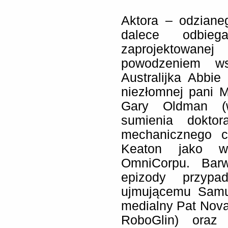
Aktora – odziane
dalece odbieg
zaprojektowane
powodzeniem ws
Australijka Abbie
niezłomnej pani 
Gary Oldman (w
sumienia doktor
mechanicznego c
Keaton jako wy
OmniCorpu. Bar
epizody przypa
ujmującemu Samue
medialny Pat Nov
RoboGlin) oraz