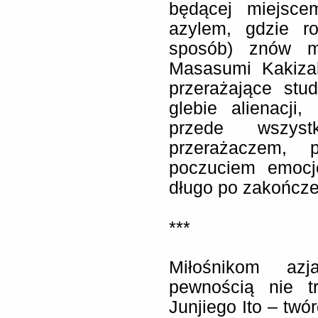
będącej miejsce
azylem, gdzie ro
sposób) znów m
Masasumi Kakiza
przerażające stu
glebie alienacji
przede wszys
przerażaczem, 
poczuciem emocj
długo po zakończen
***
Miłośnikom azj
pewnością nie t
Junjiego Ito – tw