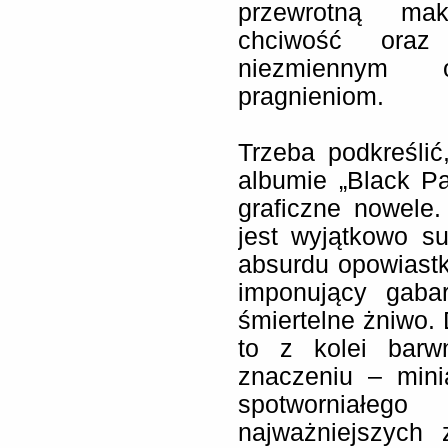
przewrotną mak
chciwość oraz
niezmiennym 
pragnieniom.
Trzeba podkreśli
albumie „Black Pa
graficzne nowele
jest wyjątkowo s
absurdu opowiastką
imponujący gabar
śmiertelne żniwo. 
to z kolei bar
znaczeniu – min
spotworniałe
najważniejszych 