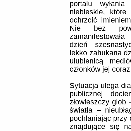
portalu wyłania 
niebieskie, któr
ochrzcić imieniem
Nie bez pow
zamanifestowała
dzień szesnastyc
lekko zahukana dz
ulubienicą medi
członków jej coraz
Sytuacja ulega dia
publicznej doci
złowieszczy glob 
światła – nieubł
pochłaniając przy 
znajdujące się n