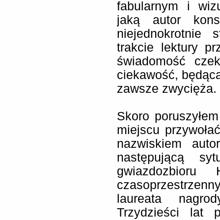
fabularnym i wiz
jaką autor konst
niejednokrotnie
trakcie lektury p
świadomość czek
ciekawość, będąca
zawsze zwycięża.
Skoro poruszyłem 
miejscu przywoła
nazwiskiem auto
następującą sy
gwiazdozbioru 
czasoprzestrze
laureata nagro
Trzydzieści lat