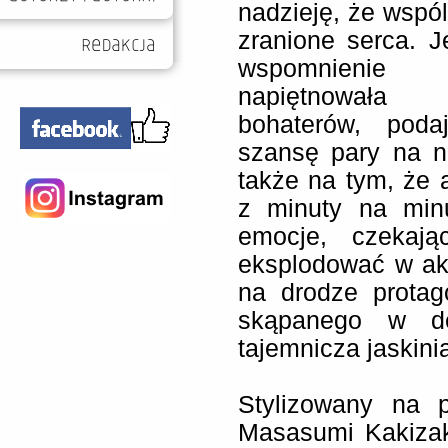
nadzieję, że wspól
zranione serca. 
wspomnienie t
napiętnował
bohaterów, poda
szansę pary na n
także na tym, że a
z minuty na min
emocje, czekaj
eksplodować w ak
na drodze protag
skąpanego w de
tajemnicza jaskini
Stylizowany na p
Masasumi Kakizak