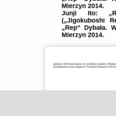
Mierzyn 2014.
Junji Ito: „R
(„Jigokuboshi R
„Rep” Dybała. W
Mierzyn 2014.
Zadanie dofinansowane ze środków budżetu Wojewó
Zrealizowano przy wsparciu Fundacji Otwarty Kod Kul