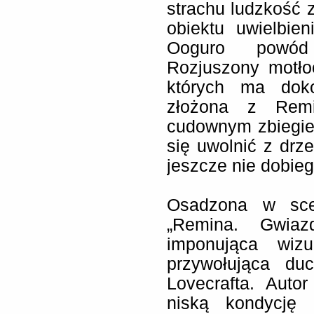
strachu ludzkość 
obiektu uwielbie
Ooguro powód 
Rozjuszony motło
których ma doko
złożona z Remi
cudownym zbiegie
się uwolnić z drze
jeszcze nie dobie
Osadzona w scene
„Remina. Gwiaz
imponująca wiz
przywołująca du
Lovecrafta. Auto
niską kondycję 