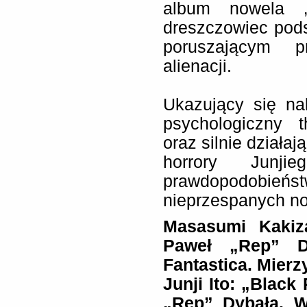
album nowela „M
dreszczowiec pod
poruszającym p
alienacji.
Ukazujący się na
psychologiczny t
oraz silnie działa
horrory Jun
prawdopodobieńst
nieprzespanych no
Masasumi Kakiza
Paweł „Rep” D
Fantastica. Mierz
Junji Ito: „Blac
„Rep” Dybała. W