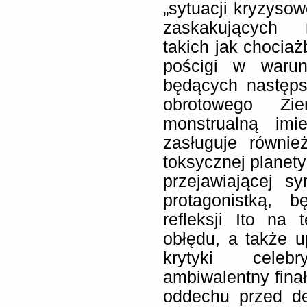
„sytuacji kryzyso
zaskakujących r
takich jak chociaż
pościgi w warunk
będących następs
obrotowego Zi
monstrualną im
zasługuje równie
toksycznej planet
przejawiającej s
protagonistką, 
refleksji Ito na t
obłędu, a także u
krytyki celeb
ambiwalentny finał 
oddechu przed de