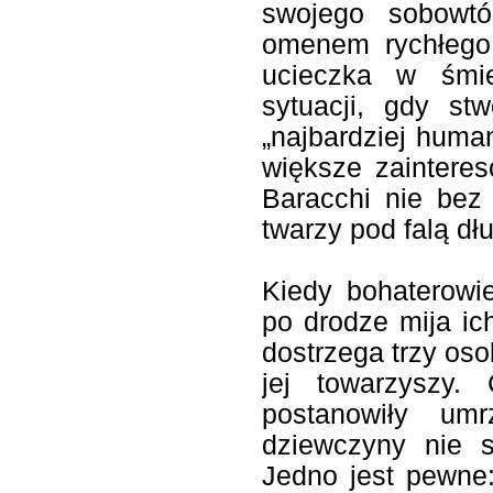
swojego sobowtó
omenem rychłego
ucieczka w śmie
sytuacji, gdy st
„najbardziej human
większe zainteres
Baracchi nie bez
twarzy pod falą dł
Kiedy bohaterowi
po drodze mija i
dostrzega trzy os
jej towarzyszy.
postanowiły u
dziewczyny nie 
Jedno jest pewne: