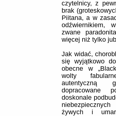
czytelnicy, z pe
brak (groteskowych
Piitana, a w zas
odźwiernikiem, w
zwane paradonit
więcej niż tylko j
Jak widać, chorob
się wyjątkowo d
obecne w „Black
wolty fabular
autentyczną g
dopracowane p
doskonale podbudow
niebezpiecznyc
żywych i umarł