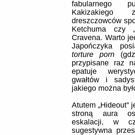
fabularnego p
Kakizakiego 
dreszczowców spo
Ketchuma czy 
Cravena. Warto je
Japończyka posi
torture porn
(gdzi
przypisane raz n
epatuje weryst
gwałtów i sadys
jakiego można był
Atutem „Hideout” j
stroną aura os
eskalacji, w c
sugestywna przest