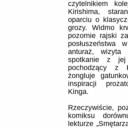
czytelnikiem kol
Kirishima, star
oparciu o klasyc
grozy. Widmo krw
pozornie rajski 
posłuszeństwa w
anturaż, wizyta
spotkanie z je
pochodzący z H
żongluje gatunko
inspiracji proz
Kinga.
Rzeczywiście, po
komiksu dorówn
lekturze „Smętarz