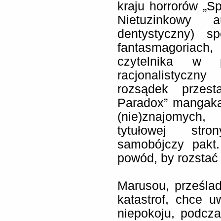
kraju horrorów „Sp
Nietuzinkowy 
dentystyczny) sp
fantasmagoriach
czytelnika w 
racjonalistyczn
rozsądek przes
Paradox” mangaka
(nie)znajomych
tytułowej stro
samobójczy pakt
powód, by rozstać 
Marusou, prześla
katastrof, chce u
niepokoju, podcz