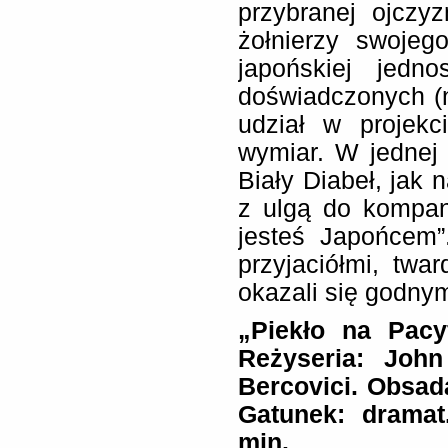
przybranej ojczy
żołnierzy swojego
japońskiej jedn
doświadczonych (
udział w projek
wymiar. W jednej 
Biały Diabeł, jak
z ulgą do kompan
jesteś Japońcem”
przyjaciółmi, tw
okazali się godnym
„Piekło na Pacyf
Reżyseria: John
Bercovici. Obsad
Gatunek: dramat
min.