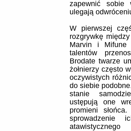
zapewnić sobie 
ulegają odwróceniu
W pierwszej częś
rozgrywkę między 
Marvin i Mifune
talentów przeno
Brodate twarze u
żołnierzy często w
oczywistych różni
do siebie podobne.
stanie samodzi
ustępują one wre
promieni słońca.
sprowadzenie i
atawistycznego