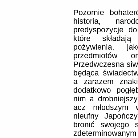
Pozornie bohater
historia, nar
predyspozycje do
które składają
pożywienia, ja
przedmiotów or
Przedwczesna siw
będąca świadect
a zarazem znak
dodatkowo pogłę
nim a drobniejsz
acz młodszym w
nieufny Japończ
bronić swojego 
zdeterminowanym 