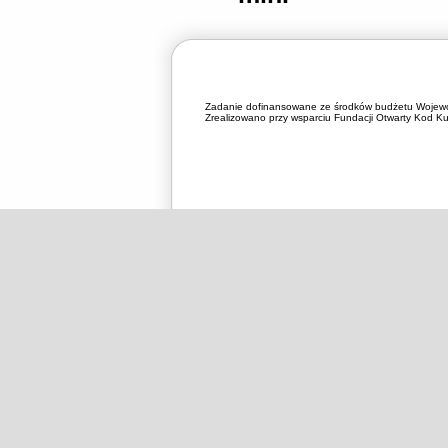
Zadanie dofinansowane ze środków budżetu Wojewó
Zrealizowano przy wsparciu Fundacji Otwarty Kod Kul