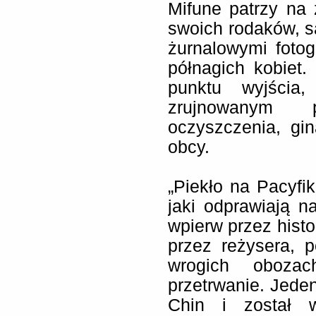
Mifune patrzy na
swoich rodaków, s
żurnalowymi fotog
półnagich kobiet.
punktu wyjścia
zrujnowanym 
oczyszczenia, gi
obcy.
„Piekło na Pacyfi
jaki odprawiają n
wpierw przez histo
przez reżysera, 
wrogich oboza
przetrwanie. Jeden
Chin i został w