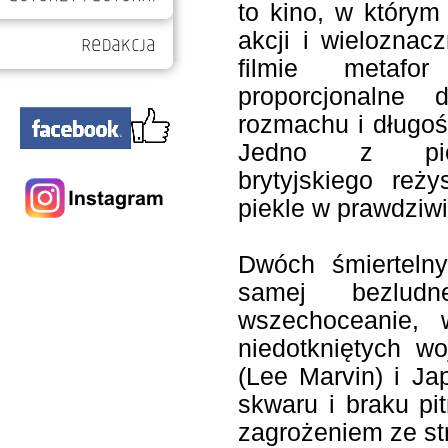
to kino, w który
akcji i wieloznac
filmie metafo
proporcjonalne 
rozmachu i długośc
Jedno z pier
brytyjskiego re
piekle w prawdziwie
Dwóch śmiertelny
samej bezlud
wszechoceanie, 
niedotkniętych w
(Lee Marvin) i Ja
skwaru i braku p
zagrożeniem ze str