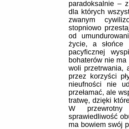
paradoksalnie – 
dla których wszyst
zwanym cywiliz
stopniowo przesta
od umundurowania
życie, a słońce 
pacyficznej wys
bohaterów nie ma 
woli przetrwania,
przez korzyści p
nieufności nie u
przełamać, ale w
tratwę, dzięki któr
W przewrotny
sprawiedliwość ob
ma bowiem swój p