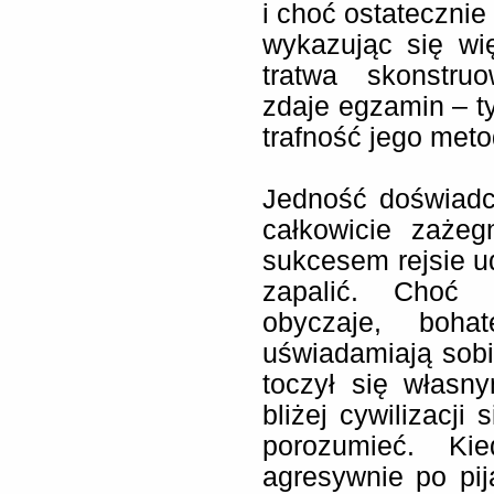
i choć ostatecznie
wykazując się wi
tratwa skonstr
zdaje egzamin – 
trafność jego meto
Jedność doświadc
całkowicie zażeg
sukcesem rejsie ud
zapalić. Choć 
obyczaje, boha
uświadamiają sobi
toczył się własn
bliżej cywilizacji 
porozumieć. Ki
agresywnie po pi