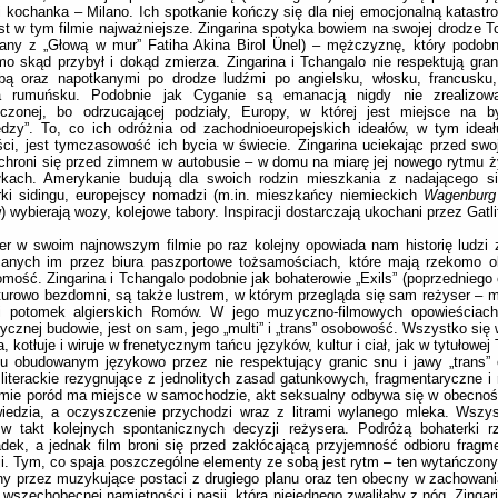
i kochanka – Milano. Ich spotkanie kończy się dla niej emocjonalną katastro
st w tym filmie najważniejsze. Zingarina spotyka bowiem na swojej drodze Tc
nany z „Głową w mur” Fatiha Akina Birol Ünel) – mężczyznę, który podobn
o skąd przybył i dokąd zmierza. Zingarina i Tchangalo nie respektują gran
bą oraz napotkanymi po drodze ludźmi po angielsku, włosku, francusku,
a rumuńsku. Podobnie jak Cyganie są emanacją nigdy nie zrealizow
oczonej, bo odrzucającej podziały, Europy, w której jest miejsce na by
dzy”. To, co ich odróżnia od zachodnioeuropejskich ideałów, w tym ideału
ści, jest tymczasowość ich bycia w świecie. Zingarina uciekając przed swoj
chroni się przed zimnem w autobusie – w domu na miarę jej nowego rytmu 
łkach. Amerykanie budują dla swoich rodzin mieszkania z nadającego si
rki sidingu, europejscy nomadzi (m.in. mieszkańcy niemieckich
Wagenburg
 wybierają wozy, kolejowe tabory. Inspiracji dostarczają ukochani przez Gatl
r w swoim najnowszym filmie po raz kolejny opowiada nam historię ludzi
canych im przez biura paszportowe tożsamościach, które mają rzekomo ok
mość. Zingarina i Tchangalo podobnie jak bohaterowie „Exils” (poprzedniego 
turowo bezdomni, są także lustrem, w którym przegląda się sam reżyser – 
ji potomek algierskich Romów. W jego muzyczno-filmowych opowieściach
ycznej budowie, jest on sam, jego „multi” i „trans” osobowość. Wszystko się
, kotłuje i wiruje w frenetycznym tańcu języków, kultur i ciał, jak w tytułowej 
u obudowanym językowo przez nie respektujący granic snu i jawy „trans” 
 literackie rezygnujące z jednolitych zasad gatunkowych, fragmentaryczne i
lmie poród ma miejsce w samochodzie, akt seksualny odbywa się w obecnoś
iedzia, a oczyszczenie przychodzi wraz z litrami wylanego mleka. Wszys
 w takt kolejnych spontanicznych decyzji reżysera. Podróżą bohaterki r
dek, a jednak film broni się przed zakłócającą przyjemność odbioru fragm
ji. Tym, co spaja poszczególne elementy ze sobą jest rytm – ten wytańczony
y przez muzykujące postaci z drugiego planu oraz ten obecny w zachowan
 wszechobecnej namiętności i pasji, która niejednego zwaliłaby z nóg. Zingar