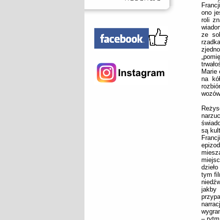
Francj
ono je
roli z
wiadom
ze so
rzadk
zjedn
„pomię
trwało
Marie 
na kó
rozbió
wozów)
Reżyse
narzu
świado
są kul
Franc
epizod
miesza
miejsc
dzieło
tym fi
niedźw
jakby
przypa
narrac
wygran
– rytm