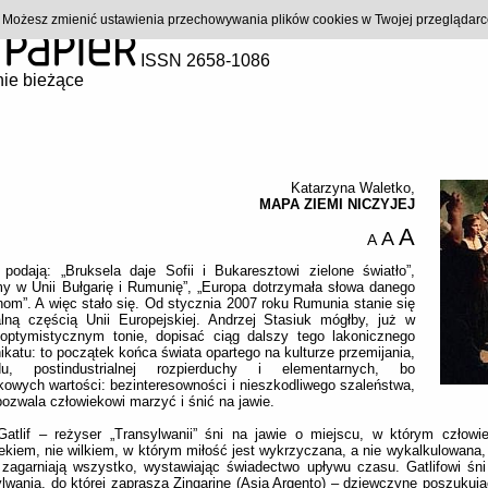
). Możesz zmienić ustawienia przechowywania plików cookies w Twojej przeglądar
ISSN 2658-1086
ie bieżące
Katarzyna Waletko
,
MAPA ZIEMI NICZYJEJ
A
A
A
podają: „Bruksela daje Sofii i Bukaresztowi zielone światło”,
y w Unii Bułgarię i Rumunię”, „Europa dotrzymała słowa danego
m”. A więc stało się. Od stycznia 2007 roku Rumunia stanie się
alną częścią Unii Europejskiej. Andrzej Stasiuk mógłby, już w
 optymistycznym tonie, dopisać ciąg dalszy tego lakonicznego
katu: to początek końca świata opartego na kulturze przemijania,
du, postindustrialnej rozpierduchy i elementarnych, bo
kowych wartości: bezinteresowności i nieszkodliwego szaleństwa,
pozwala człowiekowi marzyć i śnić na jawie.
atlif – reżyser „Transylwanii” śni na jawie o miejscu, w którym człowi
ekiem, nie wilkiem, w którym miłość jest wykrzyczana, a nie wykalkulowana,
 zagarniają wszystko, wystawiając świadectwo upływu czasu. Gatlifowi śn
lwania, do której zaprasza Zingarinę (Asia Argento) – dziewczynę poszukują