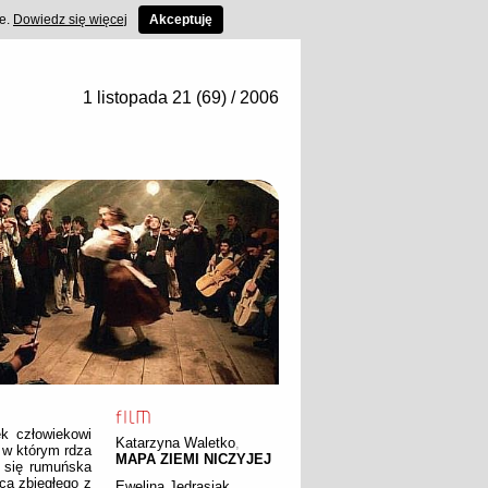
ce.
Dowiedz się więcej
Akceptuję
1 listopada 21 (69) / 2006
ek człowiekowi
Katarzyna Waletko
,
 w którym rdza
MAPA ZIEMI NICZYJEJ
i się rumuńska
cą zbiegłego z
Ewelina Jędrasiak
,