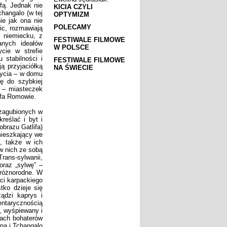
fą. Jednak nie
KICIA CZYLI
hangalo (w tej
OPTYMIZM
ie jak ona nie
POLECAMY
ic, rozmawiają
 niemiecku, z
FESTIWALE FILMOWE
anych ideałów
W POLSCE
cie w strefie
 stabilności i
FESTIWALE FILMOWE
ą przyjaciółką
NA ŚWIECIE
życia – w domu
ę do szybkiej
– miasteczek
ifa Romowie.
 zagubionych w
reślać i byt i
obrazu Gatlifa)
mieszkający we
, także w ich
 w nich ze sobą
Trans-sylwanii,
oraz „sylwę” –
 różnorodne. W
ci karpackiego
tko dzieje się
ządzi kaprys i
entarycznością
, wyśpiewany i
iach bohaterów
ina i Tchangalo