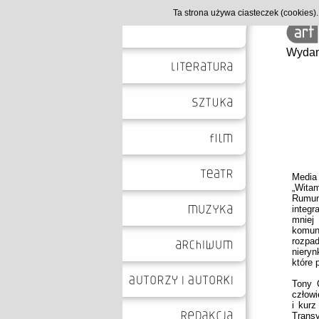
Ta strona używa ciasteczek (cookies
Wydan
Media 
„Witam
Rumuno
integr
mniej
komuni
rozpa
nieryn
które 
Tony G
człowi
i kurz
Transy