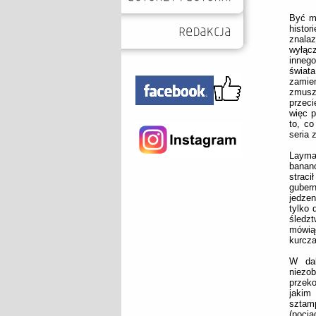
Być mo
histor
znala
wyłąc
inneg
świata
zamie
zmusz
przeci
więc p
to, co
seria 
Layman
banano
straci
gubern
jedzen
tylko 
śledzt
mówią
kurcza
W dal
niezob
przeko
jakim
sztam
(poci