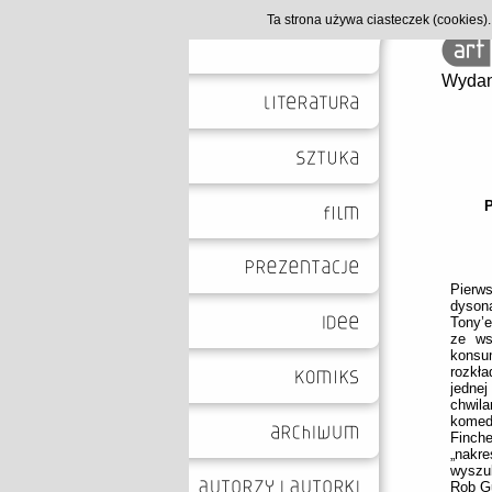
Ta strona używa ciasteczek (cookies
Wydan
Pierw
dyson
Tony’e
ze ws
konsu
rozkł
jedne
chwil
komed
Finche
„nakr
wyszu
Rob Gu