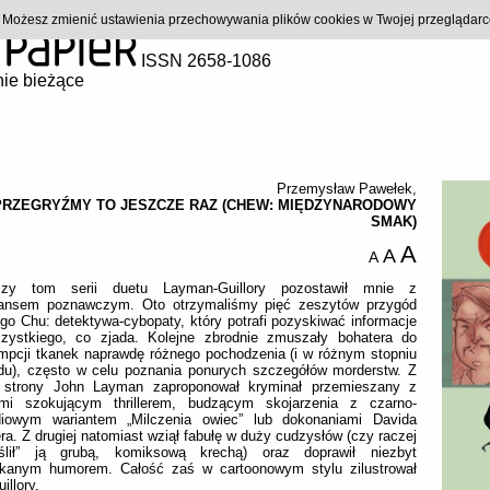
). Możesz zmienić ustawienia przechowywania plików cookies w Twojej przeglądar
ISSN 2658-1086
ie bieżące
Przemysław Pawełek
,
PRZEGRYŹMY TO JESZCZE RAZ (CHEW: MIĘDZYNARODOWY
SMAK)
A
A
A
szy tom serii duetu Layman-Guillory pozostawił mnie z
ansem poznawczym. Oto otrzymaliśmy pięć zeszytów przygód
go Chu: detektywa-cybopaty, który potrafi pozyskiwać informacje
zystkiego, co zjada. Kolejne zbrodnie zmuszały bohatera do
mpcji tkanek naprawdę różnego pochodzenia (i w różnym stopniu
adu), często w celu poznania ponurych szczegółów morderstw. Z
j strony John Layman zaproponował kryminał przemieszany z
ami szokującym thrillerem, budzącym skojarzenia z czarno-
iowym wariantem „Milczenia owiec” lub dokonaniami Davida
ra. Z drugiej natomiast wziął fabułę w duży cudzysłów (czy raczej
eślił” ją grubą, komiksową krechą) oraz doprawił niezbyt
kanym humorem. Całość zaś w cartoonowym stylu zilustrował
illory.