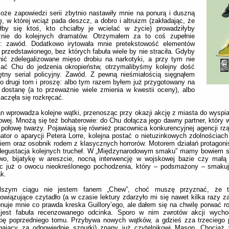
że zapowiedzi serii zbytnio nastawiły mnie na ponurą i duszną
ię, w której wciąż pada deszcz, a dobro i altruizm (zakładając, że
złby się ktoś, kto chciałby je wcielać w życie) prowadziłyby
znie do kolejnych dramatów. Otrzymałem za to coś zupełnie
o: zawód. Dodatkowo irytowała mnie pretekstowość elementów
 przedstawionego, bez których fabuła wiele by nie straciła. Gdyby
nić zdelegalizowane mięso drobiu na narkotyki, a przy tym nie
ać Chu do jedzenia okropieństw, otrzymalibyśmy kolejny dość
ętny serial policyjny. Zawód. Z pewną nieśmiałością sięgnąłem
o drugi tom i proszę: albo tym razem byłem już przygotowany na
 dostanę (a to przeważnie wiele zmienia w kwestii oceny), albo
zaczęła się rozkręcać.
 wprowadza kolejne wątki, przenosząc przy okazji akcję z miasta do wyspiars
wej. Mnożą się też bohaterowie: do Chu dołącza jego dawny partner, który w 
ł połowę twarzy. Pojawiają się również pracownica konkurencyjnej agencji rz
ator o aparycji Petera Lorre, kolejna postać o nietuzinkowych zdolnościac
iem oraz osobnik rodem z klasycznych horrorów. Motorem działań protagonist
degustacja kolejnych trucheł. W „Międzynarodowym smaku” mamy bowiem sz
wo, bijatykę w areszcie, nocną interwencję w wojskowej bazie czy małą 
c już o owocu nieokreślonego pochodzenia, który – podsmażony – smakuje
k.
szym ciągu nie jestem fanem „Chew”, choć muszę przyznać, że to
owiązujące czytadło (a w czasie lektury zdarzyło mi się nawet kilka razy za
nuje mnie co prawda kreska Guillory’ego, ale dałem się na chwilę porwać rol
 jest fabuła recenzowanego odcinka. Sporo w nim zwrotów akcji wych
pę poprzedniego tomu. Przybywa nowych wątków, a gdzieś zza trzeciego p
ągający za odpowiednie sznurki) znany już czytelnikowi Mason. Chociaż 