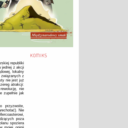
kiej republiki
jednej z akcji
ądowej, lokalny
h związanych z
y nie jest już
ereg atrakcji:
rewolucję, nie
 zupełnie jak
 przyzwoite,
rechotać). Nie
lercoasterowi,
odzących poza
lanu spoziera
w mojej opinii