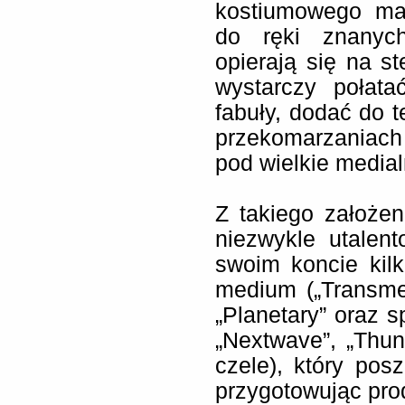
kostiumowego mai
do ręki znanych
opierają się na s
wystarczy połat
fabuły, dodać do t
przekomarzaniach
pod wielkie media
Z takiego założen
niezwykle utalen
swoim koncie kil
medium („Transmet
„Planetary” oraz s
„Nextwave”, „Thun
czele), który posz
przygotowując pro