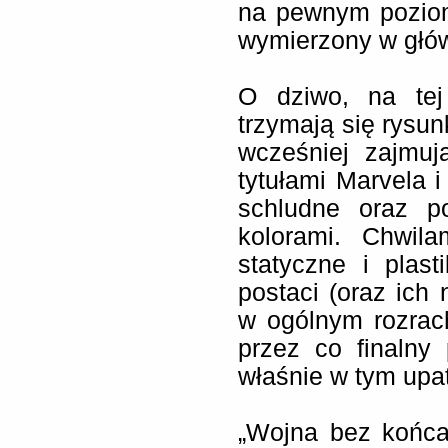
na pewnym poziom
wymierzony w głów
O dziwo, na tej
trzymają się rysu
wcześniej zajmuj
tytułami Marvela i
schludne oraz p
kolorami. Chwil
statyczne i plas
postaci (oraz ich 
w ogólnym rozrac
przez co finalny 
właśnie w tym upat
„Wojna bez końca