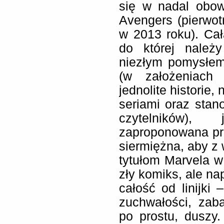
się w nadal obow
Avengers (pierwot
w 2013 roku). Cała
do której należy
niezłym pomysłe
(w założeniach
jednolite historie,
seriami oraz stan
czytelników),
zaproponowana prz
siermiężna, aby z
tytułom Marvela w 
zły komiks, ale na
całość od linijki 
zuchwałości, zab
po prostu, duszy