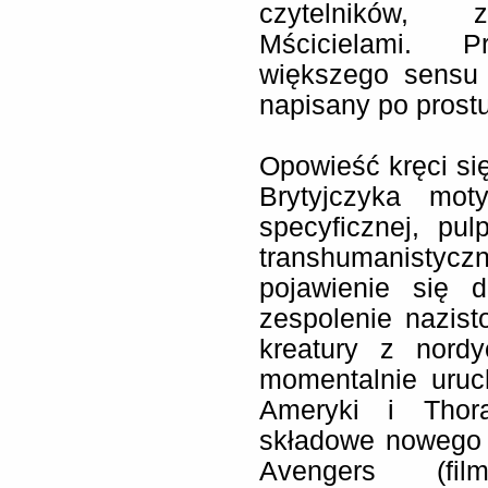
czytelników, z
Mścicielami. P
większego sensu 
napisany po prostu
Opowieść kręci si
Brytyjczyka mot
specyficznej, pu
transhumanistyc
pojawienie się 
zespolenie nazist
kreatury z nordyc
momentalnie uruc
Ameryki i Thora
składowe nowego 
Avengers (fi