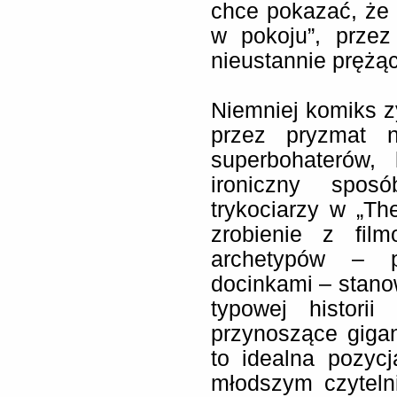
chce pokazać, że
w pokoju”, przez
nieustannie prężą
Niemniej komiks zy
przez pryzmat n
superbohaterów,
ironiczny spos
trykociarzy w „Th
zrobienie z fil
archetypów – pr
docinkami – stanow
typowej histor
przynoszące gigan
to idealna pozycj
młodszym czyteln