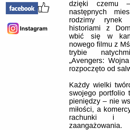
dzięki czemu 
następnych mies
rodzimy rynek 
historiami z Do
wbić się w kam
nowego filmu z Mśc
trybie natychm
„Avengers: Wojna 
rozpoczęto od sal
Każdy wielki twó
swojego portfolio t
pieniędzy – nie 
miłości, a komerc
rachunki i n
zaangażowan