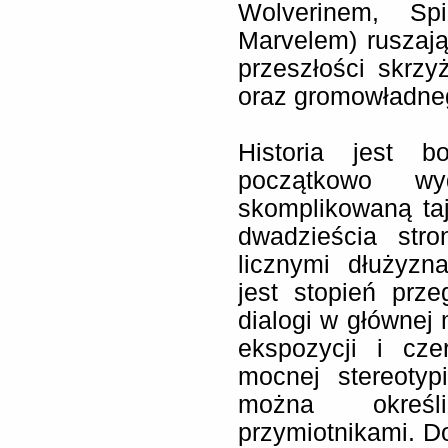
Wolverinem, Sp
Marvelem) ruszaj
przeszłości skrzy
oraz gromowładne
Historia jest b
początkowo w
skomplikowaną taj
dwadzieścia str
licznymi dłużyz
jest stopień prz
dialogi w głównej 
ekspozycji i cz
mocnej stereotyp
można okreś
przymiotnikami. D