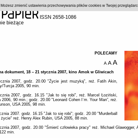
). Możesz zmienić ustawienia przechowywania plików cookies w Twojej przeglądar
ISSN 2658-1086
ie bieżące
POLECAMY
A
A
A
na dokument, 18 – 21 stycznia 2007, kino Amok w Gliwicach
cznia 2007, godz. 20.00 "Życie jest muzyką", reż. Fatih Akin,
/Turcja 2005, 90 min.
cznia 2007, godz. 16.15 "Jak to się robi", reż. Marcel Łoziński,
 2006, 90 min.; godz. 20.00 "Leonard Cohen I`m. Your Man”, reż.
unson, USA 2005, 98 min.
cznia 2007. godz. 16.15 "Jak to się robi"; godz. 20.00 "Murderball
o życie" reż. Henry Alex Rubin, USA 2005, 88 min.
cznia 2007, godz. 20.00 "Śmierć człowieka pracy" reż. Michael Glawogger, 
122 min.