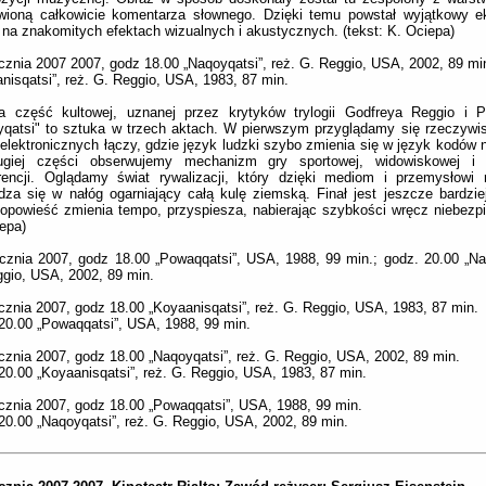
wioną całkowicie komentarza słownego. Dzięki temu powstał wyjątkowy ek
 na znakomitych efektach wizualnych i akustycznych. (tekst: K. Ociepa)
cznia 2007 2007, godz 18.00 „Naqoyqatsi”, reż. G. Reggio, USA, 2002, 89 min
nisqatsi”, reż. G. Reggio, USA, 1983, 87 min.
ia część kultowej, uznanej przez krytyków trylogii Godfreya Reggio i P
qatsi" to sztuka w trzech aktach. W pierwszym przyglądamy się rzeczywis
 elektronicznych łączy, gdzie język ludzki szybo zmienia się w język kodów
giej części obserwujemy mechanizm gry sportowej, widowiskowej i 
rencji. Oglądamy świat rywalizacji, który dzięki mediom i przemysłowi
dza się w nałóg ogarniający całą kulę ziemską. Finał jest jeszcze bardzie
opowieść zmienia tempo, przyspiesza, nabierając szybkości wręcz niebezpie
epa)
cznia 2007, godz 18.00 „Powaqqatsi”, USA, 1988, 99 min.; godz. 20.00 „Naq
gio, USA, 2002, 89 min.
cznia 2007, godz 18.00 „Koyaanisqatsi”, reż. G. Reggio, USA, 1983, 87 min.
20.00 „Powaqqatsi”, USA, 1988, 99 min.
cznia 2007, godz 18.00 „Naqoyqatsi”, reż. G. Reggio, USA, 2002, 89 min.
20.00 „Koyaanisqatsi”, reż. G. Reggio, USA, 1983, 87 min.
cznia 2007, godz 18.00 „Powaqqatsi”, USA, 1988, 99 min.
20.00 „Naqoyqatsi”, reż. G. Reggio, USA, 2002, 89 min.