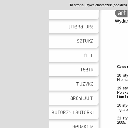
Ta strona używa ciasteczek (cookies
Wydan
Czas 
18 sty
Niemcy
19 sty
Polska
Lian L
20 sty
- gra 
21 sty
2005, 