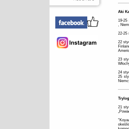
Aki K
19-25 
, Niem
22-25 
22 sty
Finlan
Americ
23 sty
Włochy
24 sty
25 sty
Niemcy
Trylog
21 sty
„Powaq
"Koya
okeśl
kompo