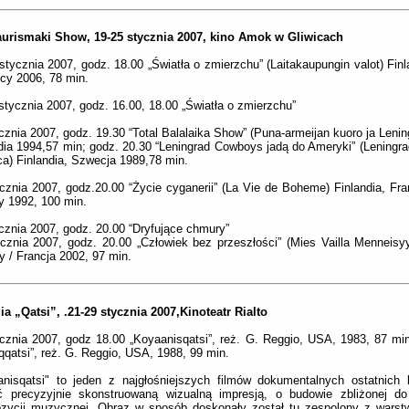
aurismaki Show, 19-25 stycznia 2007, kino Amok w Gliwicach
stycznia 2007, godz. 18.00 „Światła o zmierzchu” (Laitakaupungin valot) Finl
cy 2006, 78 min.
stycznia 2007, godz. 16.00, 18.00 „Światła o zmierzchu”
cznia 2007, godz. 19.30 “Total Balalaika Show” (Puna-armeijan kuoro ja Leni
dia 1994,57 min; godz. 20.30 “Leningrad Cowboys jadą do Ameryki” (Lening
a) Finlandia, Szwecja 1989,78 min.
cznia 2007, godz.20.00 “Życie cyganerii” (La Vie de Boheme) Finlandia, Fra
 1992, 100 min.
cznia 2007, godz. 20.00 “Dryfujące chmury”
cznia 2007, godz. 20.00 „Człowiek bez przeszłości” (Mies Vailla Menneisyyt
 / Francja 2002, 97 min.
ia „Qatsi”, .21-29 stycznia 2007,Kinoteatr Rialto
cznia 2007, godz 18.00 „Koyaanisqatsi”, reż. G. Reggio, USA, 1983, 87 min
qatsi”, reż. G. Reggio, USA, 1988, 99 min.
anisqatsi" to jeden z najgłośniejszych filmów dokumentalnych ostatnich
ić precyzyjnie skonstruowaną wizualną impresją, o budowie zbliżonej do
zycji muzycznej. Obraz w sposób doskonały został tu zespolony z warst