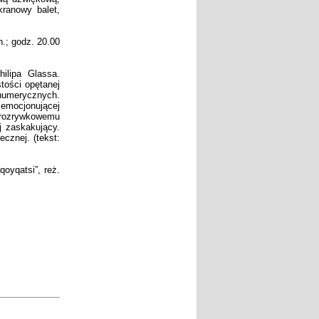
ranowy balet,
.; godz. 20.00
hilipa Glassa.
tości opętanej
 numerycznych.
emocjonującej
 rozrywkowemu
j zaskakujący.
cznej. (tekst:
oyqatsi”, reż.