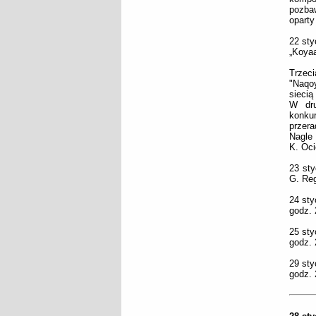
pozba
oparty
22 sty
„Koyaa
Trzec
"Naqoy
siecią
W dru
konku
przera
Nagle 
K. Oci
23 sty
G. Reg
24 sty
godz. 
25 sty
godz. 
29 sty
godz. 