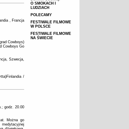
O SMOKACH I
LUDZIACH
POLECAMY
andia , Francja
FESTIWALE FILMOWE
W POLSCE
FESTIWALE FILMOWE
NA ŚWIECIE
ngrad Cowboys)
rad Cowboys Go
ncja, Szwecja,
ta)Finlandia /
.; godz. 20.00
 lat. Można go
 medytacyjnej
wą dźwiękową,