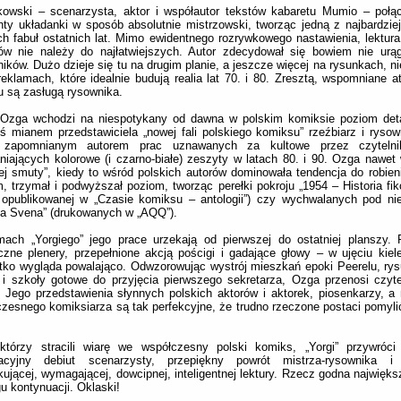
kowski – scenarzysta, aktor i współautor tekstów kabaretu Mumio – połą
ty układanki w sposób absolutnie mistrzowski, tworząc jedną z najbardzie
ch fabuł ostatnich lat. Mimo ewidentnego rozrywkowego nastawienia, lektura
w nie należy do najłatwiejszych. Autor zdecydował się bowiem nie urąga
ników. Dużo dzieje się tu na drugim planie, a jeszcze więcej na rysunkach, 
reklamach, które idealnie budują realia lat 70. i 80. Zresztą, wspomniane 
u są zasługą rysownika.
 Ozga wchodzi na niespotykany od dawna w polskim komiksie poziom deta
ś mianem przedstawiciela „nowej fali polskiego komiksu” rzeźbiarz i rysow
 zapomnianym autorem prac uznawanych za kultowe przez czytelni
niających kolorowe (i czarno-białe) zeszyty w latach 80. i 90. Ozga nawet 
iej smuty”, kiedy to wśród polskich autorów dominowała tendencja do robie
, trzymał i podwyższał poziom, tworząc perełki pokroju „1954 – Historia fikc
opublikowanej w „Czasie komiksu – antologii”) czy wychwalanych pod nie
ka Svena” (drukowanych w „AQQ”).
ach „Yorgiego” jego prace urzekają od pierwszej do ostatniej planszy. P
zne plenery, przepełnione akcją pościgi i gadające głowy – w ujęciu kiel
ko wygląda powalająco. Odwzorowując wystrój mieszkań epoki Peerelu, ry
i i szkoły gotowe do przyjęcia pierwszego sekretarza, Ozga przenosi czyt
 Jego przedstawienia słynnych polskich aktorów i aktorek, piosenkarzy, a
zesnego komiksiarza są tak perfekcyjne, że trudno rzeczone postaci pomyli
.
którzy stracili wiarę we współczesny polski komiks, „Yorgi” przywróc
acyjny debiut scenarzysty, przepiękny powrót mistrza-rysownika i
ującej, wymagającej, dowcipnej, inteligentnej lektury. Rzecz godna najwięks
u kontynuacji. Oklaski!