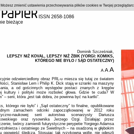
). Możesz zmienić ustawienia przechowywania plików cookies w Twojej przeglądar
ISSN 2658-1086
ie bieżące
Dominik Szcześniak
,
LEPSZY NIŻ KOVAL, LEPSZY NIŻ ŻBIK (YORGI: KOMIKS,
KTÓREGO NIE BYŁO / SĄD OSTATECZNY)
A
A
A
cyjnie odzwierciedlony obraz PRL-u miesza się tutaj ze światem
łości, Stanisław Lem i Philip K. Dick stają w szranki na maszyny
sania, a od gościnnych występów postaci znanych z kręgów
iej kultury i polityki może rozboleć głowa. Gdzie te cuda? W
m” – serii, która „jest tak dobra, że powinna być na kartki”.
s, którego nie było” i „Sąd ostateczny” to finalne, opublikowane
ednym zamachem odcinki zapoczątkowanej w 2012 roku
styczno-naukowej serii autorstwa scenarzysty Dariusza
kowskiego oraz rysownika Jerzego Ozgi. Działając przez
zenie, twórcy zamienili futurystyczne perypetie Yorgiego Adamsa
rżołnierza i ostatniego ze Świetlnych – na osadzoną w głębokim
u opowieść śledczą. Stosując tak ryzykowną woltę, nie odeszli