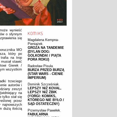
może wynieść
ytów o słynnym
zprawienia się
Magdalena Kempna-
Pieniążek
,
GROZA NA TANDEMIE
 porucznika MO
(DYLAN DOG:
sza, który po
GOLKONDA! / PIĄTA
rafia na trop
PORA ROKU)
 musiał stawić
towi Gierek /
Radosław Pisula
,
 tym wszystkim
BURZA PRZED BURZĄ
(STAR WARS - CIENIE
IMPERIUM)
dki trzeciego
Dominik Szcześniak
,
enie autorów i
LEPSZY NIŻ KOVAL,
dziany zeszyt
LEPSZY NIŻ ŻBIK
(widniejący na
(YORGI: KOMIKS,
 tylko stał się
KTÓREGO NIE BYŁO /
eślonej przez
SĄD OSTATECZNY)
w najnowszych
m dużą ilością
Przemysław Pawełek
,
FABULARNA