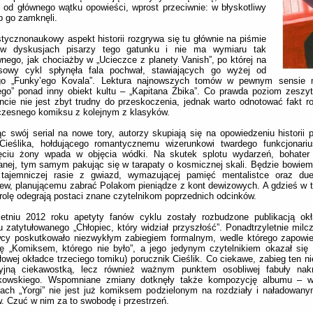
 od głównego wątku opowieści, wprost przeciwnie: w błyskotliwy
 go zamknęli.
tycznonaukowy aspekt historii rozgrywa się tu głównie na piśmie
w dyskusjach pisarzy tego gatunku i nie ma wymiaru tak
nego, jak chociażby w „Ucieczce z planety Vanish”, po której na
sowy cykl spłynęła fala pochwał, stawiających go wyżej od
o „Funky’ego Kovala”. Lektura najnowszych tomów w pewnym sensie 
ego” ponad inny obiekt kultu – „Kapitana Żbika”. Co prawda poziom zesz
ancie nie jest zbyt trudny do przeskoczenia, jednak warto odnotować fakt ro
czesnego komiksu z kolejnym z klasyków.
ąc swój serial na nowe tory, autorzy skupiają się na opowiedzeniu historii
Cieślika, hołdującego romantycznemu wizerunkowi twardego funkcjonariu
ięciu żony wpada w objęcia wódki. Na skutek splotu wydarzeń, bohater t
nej, tym samym pakując się w tarapaty o kosmicznej skali. Będzie bowiem
 tajemniczej rasie z gwiazd, wymazującej pamięć mentalistce oraz due
ew, planującemu zabrać Polakom pieniądze z kont dewizowych. A gdzieś w
rolę odegrają postaci znane czytelnikom poprzednich odcinków.
etniu 2012 roku apetyty fanów cyklu zostały rozbudzone publikacją okła
 zatytułowanego „Chłopiec, który widział przyszłość”. Ponadtrzyletnie milcz
cy poskutkowało niezwykłym zabiegiem formalnym, wedle którego zapowie
ię „Komiksem, którego nie było”, a jego jedynym czytelnikiem okazał się 
łowej okładce trzeciego tomiku) porucznik Cieślik. Co ciekawe, zabieg ten nie
cyjną ciekawostką, lecz również ważnym punktem osobliwej fabuły nakr
kowskiego. Wspomniane zmiany dotknęły także kompozycję albumu – 
ach „Yorgi” nie jest już komiksem podzielonym na rozdziały i naładowany
. Czuć w nim za to swobodę i przestrzeń.