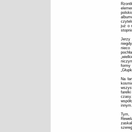
Rzont
elemen
polski
albumó
czytel
już o 
stopni
Jerzy
niegdy
nieco
pochła
„wielk
niczym
formy 
„Głup
Na łam
kosmic
wszyst
farelk
czasy.
współc
innym
Tym, 
Rewel
zaskak
szereg