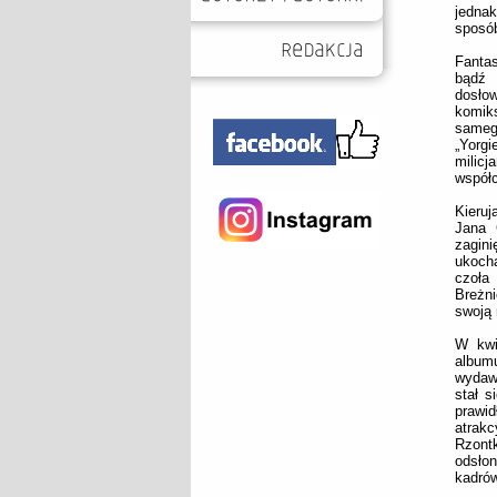
jednak
sposób
Fantas
bądź 
dosłow
komik
sameg
„Yorgi
milicj
współ
Kieruj
Jana 
zagin
ukocha
czoła
Breżni
swoją 
W kwi
albumu
wydaw
stał s
prawid
atrak
Rzont
odsłon
kadrów