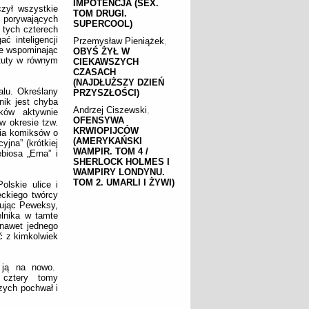
IMPOTENCJA (SEX.
czył wszystkie
TOM DRUGI.
j porywających
SUPERCOOL)
 tych czterech
ć inteligencji
Przemysław Pieniążek
,
nie wspominając
OBYŚ ŻYŁ W
atuty w równym
CIEKAWSZYCH
CZASACH
(NAJDŁUŻSZY DZIEŃ
lu. Określany
PRZYSZŁOŚCI)
nik jest chyba
Andrzej Ciszewski
,
ków aktywnie
OFENSYWA
w okresie tzw.
KRWIOPIJCÓW
nia komiksów o
(AMERYKAŃSKI
yjna” (krótkiej
WAMPIR. TOM 4 /
biosa „Erna” i
SHERLOCK HOLMES I
WAMPIRY LONDYNU.
TOM 2. UMARLI I ŻYWI)
olskie ulice i
eckiego twórcy
sując Peweksy,
elnika w tamte
 nawet jednego
ć z kimkolwiek
i ją na nowo.
 cztery tomy
zych pochwał i