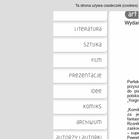
Ta strona używa ciasteczek (cookies
Wydan
Perfek
przysz
do pi
polsk
„Yorgi
„Komik
za j
fanta
Rzont
zaskoc
– supe
Peerel