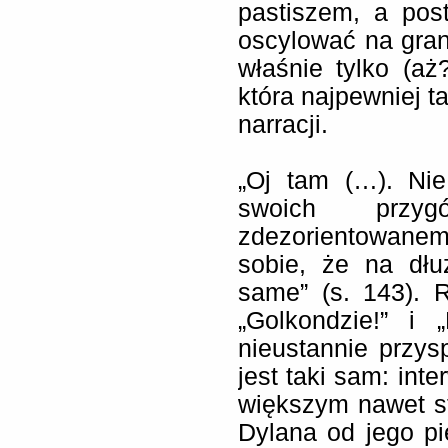
pastiszem, a post
oscylować na gran
właśnie tylko (aż?
która najpewniej t
narracji.
„Oj tam (…). Ni
swoich prz
zdezorientowan
sobie, że na dłu
same” (s. 143). 
„Golkondzie!” i 
nieustannie przys
jest taki sam: int
większym nawet st
Dylana od jego p