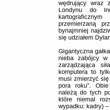
wędrujący wraz 
Londynu do Ind
kartograficzn
przemierzaną pr
bynajmniej najdziw
się udziałem Dyla
Gigantyczna gałka
nieba zabójcy w 
zarządzająca si
komputera to tyl
musi zmierzyć się
pora roku”. Obie
należą do tych p
które niemal ro
wypadku: kadry) – 