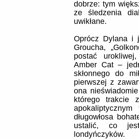
dobrze: tym więk
ze śledzenia dia
uwikłane.
Oprócz Dylana i 
Groucha, „Golkon
postać urokliwej
Amber Cat – jedn
skłonnego do mi
pierwszej z zawart
ona nieświadomie
którego trakcie 
apokaliptycznym
długowłosa bohat
ustalić, co je
londyńczyków.