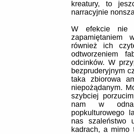
kreatury, to je
narracyjnie nonsz
W efekcie nie 
zapamiętaniem w
również ich czy
odtworzeniem fa
odcinków. W przyp
bezpruderyjnym c
taka zbiorowa a
niepożądanym. Mo
szybciej porzuci
nam w odnale
popkulturowego l
nas szaleństwo 
kadrach, a mimo 