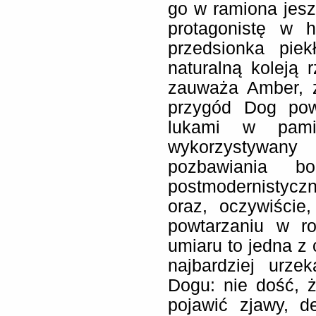
go w ramiona jeszc
protagonistę w h
przedsionka pie
naturalną koleją r
zauważa Amber, z
przygód Dog pow
lukami w pamię
wykorzystywany 
pozbawiania bo
postmodernistyc
oraz, oczywiście
powtarzaniu w ro
umiaru to jedna z
najbardziej urze
Dogu: nie dość, 
pojawić zjawy, d