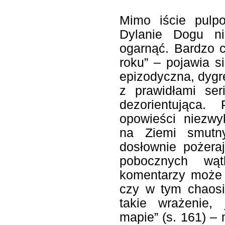
Mimo iście pulp
Dylanie Dogu ni
ogarnąć. Bardzo c
roku” – pojawia s
epizodyczna, dygr
z prawidłami ser
dezorientująca.
opowieści niezwy
na Ziemi smutn
dosłownie pożeraj
pobocznych wąt
komentarzy może 
czy w tym chaosi
takie wrażenie,
mapie” (s. 161) 