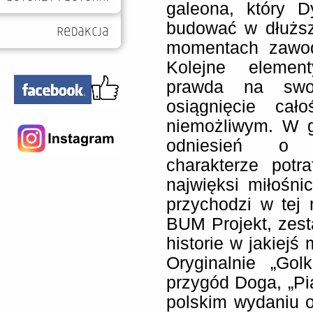
galeona, który D
budować w dłuższ
momentach zawod
Kolejne elemen
prawda na swoj
osiągnięcie cał
niemożliwym. W g
odniesień o w
charakterze potr
najwięksi miłośnic
przychodzi w tej
BUM Projekt, zes
historie w jakiejś
Oryginalnie „Gol
przygód Doga, „Pią
polskim wydaniu o