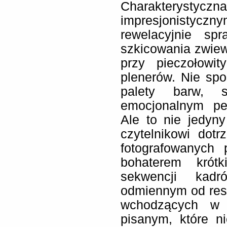
Charakterystyczn
impresjonistyczn
rewelacyjnie sp
szkicowania zwiewn
przy pieczołowi
plenerów. Nie sp
palety barw, s
emocjonalnym pe
Ale to nie jedyn
czytelnikowi dot
fotografowanych 
bohaterem krótki
sekwencji kad
odmiennym od resz
wchodzących w 
pisanym, które n