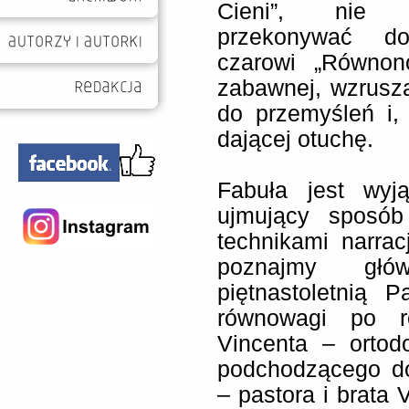
Cieni”, nie 
przekonywać d
czarowi „Równon
zabawnej, wzruszaj
do przemyśleń i, 
dającej otuchę.
Fabuła jest wyj
ujmujący sposób
technikami narrac
poznajmy głó
piętnastoletnią 
równowagi po ro
Vincenta – ortod
podchodzącego do
– pastora i brata 