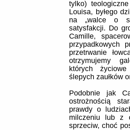
tylko) teologicz
Louisa, byłego dzi
na „walce o sp
satysfakcji. Do g
Camille, spacero
przypadkowych p
przetrwanie łowc
otrzymujemy gal
których życiowe
ślepych zaułków o
Podobnie jak Ca
ostrożnością st
prawdy o ludziac
milczeniu lub z
sprzeciw, choć po