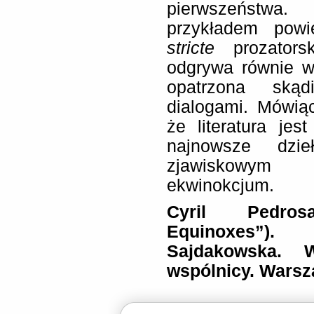
pierwszeństwa
przykładem powie
stricte
prozator
odgrywa równie w
opatrzona skąd
dialogami. Mówiąc
że literatura je
najnowsze dzie
zjawiskowym 
ekwinokcjum.
Cyril Pedro
Equinoxes”)
Sajdakowska. 
wspólnicy. Warsz