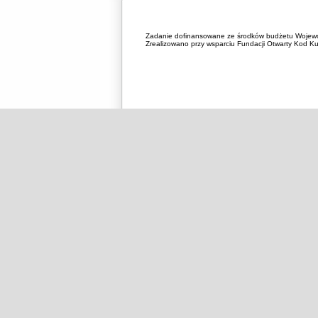
Zadanie dofinansowane ze środków budżetu Wojewó
Zrealizowano przy wsparciu Fundacji Otwarty Kod Kul