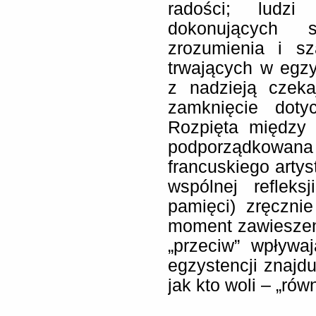
radości; ludzi
dokonujących s
zrozumienia i sz
trwających w egzy
z nadzieją czek
zamknięcie doty
Rozpięta między 
podporządkowana
francuskiego artys
wspólnej refleks
pamięci) zręczni
moment zawieszenia
„przeciw” wpływa
egzystencji znajdu
jak kto woli – „rów