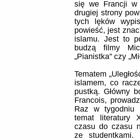
się we Francji w
drugiej strony po
tych lęków wypi
powieść, jest znac
islamu. Jest to p
budzą filmy Mic
„Pianistka” czy „Mi
Tematem „Uległości
islamem, co racz
pustką. Główny b
Francois, prowadz
Raz w tygodniu 
temat literatur
czasu do czasu n
ze studentkami.