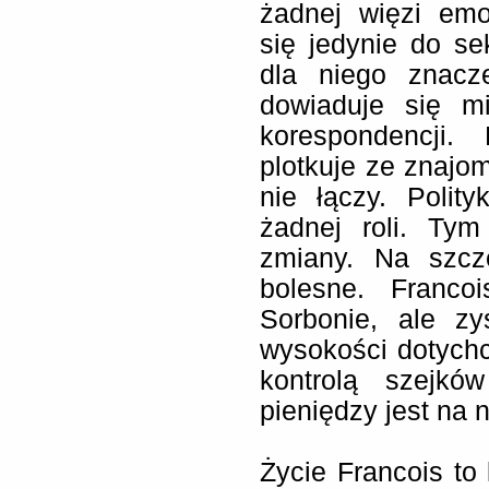
żadnej więzi emo
się jedynie do se
dla niego znacz
dowiaduje się m
korespondencji.
plotkuje ze znajom
nie łączy. Polit
żadnej roli. Tym
zmiany. Na szcz
bolesne. Franco
Sorbonie, ale z
wysokości dotychc
kontrolą szejkó
pieniędzy jest na 
Życie Francois to 