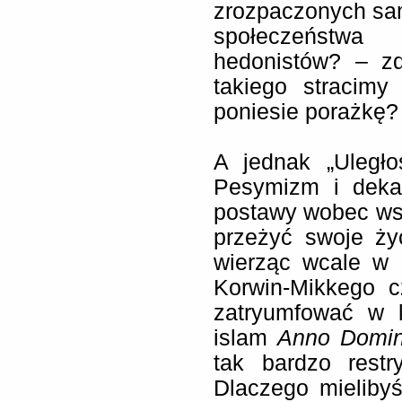
zrozpaczonych sam
społeczeństwa
hedonistów? – zd
takiego stracimy 
poniesie porażkę?
A jednak „Uległo
Pesymizm i deka
postawy wobec wsp
przeżyć swoje ży
wierząc wcale w 
Korwin-Mikkego 
zatryumfować w l
islam
Anno Domin
tak bardzo restr
Dlaczego mieliby