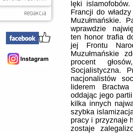
lęki islamofobów
Francji do władzy
Muzułmańskie. Pa
wprawdzie najwię
ten honor trafia 
jej Frontu Naro
Muzułmańskie zd
procent głosó
Socjalistyczna. 
nacjonalistów so
liderem Bractw
oddając jego partii
kilka innych najw
szybka islamizacja
pracy i przyznaje 
zostaje zalegali