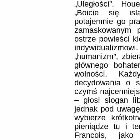
„Uległości”. Hou
„Boicie się is
potajemnie go pra
zamaskowanym po
ostrze powieści ki
indywidualizmowi
„humanizm”, zbie
głównego bohater
wolności. Każ
decydowania o s
czymś najcenniejs
– głosi slogan li
jednak pod uwagę
wybierze krótkotr
pieniądze tu i t
Francois, jako