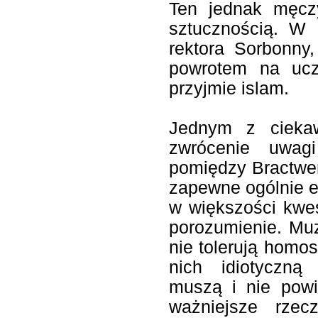
Ten jednak męcz
sztucznością. W 
rektora Sorbonny,
powrotem na ucz
przyjmie islam.
Jednym z ciekaw
zwrócenie uwagi
pomiędzy Bractwe
zapewne ogólnie e
w większości kwes
porozumienie. Muz
nie tolerują homos
nich idiotyczną
muszą i nie pow
ważniejsze rzec