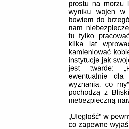
prostu na morzu l
wyniku wojen w i
bowiem do brzegó
nam niebezpiecze
tu tylko pracowa
kilka lat wprow
kamieniować kobie
instytucje jak swo
jest twarde: „
ewentualnie dla
wyznania, co my”
pochodzą z Blisk
niebezpieczną nai
„Uległość” w pewny
co zapewne wyjaśn