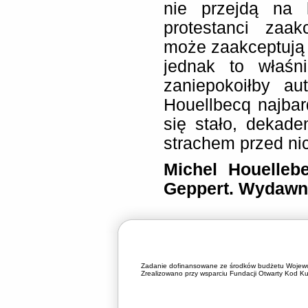
nie przejdą na l
protestanci zaa
może zaakceptują
jednak to właśni
zaniepokoiłby a
Houellbecq najbar
się stało, dekad
strachem przed ni
Michel Houellebe
Geppert. Wydawn
Zadanie dofinansowane ze środków budżetu Wojewó
Zrealizowano przy wsparciu Fundacji Otwarty Kod Kul