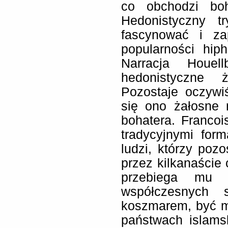
co obchodzi boh
Hedonistyczny 
fascynować i za
popularności hi
Narracja Houel
hedonistyczne 
Pozostaje oczywi
się ono żałosne 
bohatera. Franco
tradycyjnymi for
ludzi, którzy pozo
przez kilkanaście 
przebiega mu 
współczesnych s
koszmarem, być m
państwach islams