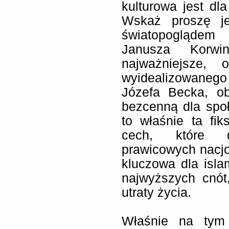
kulturowa jest dla
Wskaż proszę je
światopoglądem
Janusza Korw
najważniejsze,
wyidealizowanego 
Józefa Becka, ob
bezcenną dla społ
to właśnie ta fi
cech, które de
prawicowych nacjo
kluczowa dla isla
najwyższych cnót
utraty życia.
Właśnie na tym 