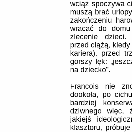
wciąż spoczywa ci
muszą brać urlopy
zakończeniu haro
wracać do domu 
zlecenie dzieci
przed ciążą, kiedy
kariera), przed t
gorszy lęk: „jesz
na dziecko”.
Francois nie zno
dookoła, po cich
bardziej konser
dziwnego więc, 
jakiejś ideologi
klasztoru, próbuj