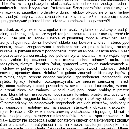
Helclów w zagadkowych okolicznościach uduszona zostaje jedna
nariuszek – pani Krzywdowa. Profesorowa Szczupaczyńska próbuje więc zła
n: rozwikłać zagadkę morderstw w domu Helclów, wkupić się w łaski herbowe
a, zdobyć fanty na rzecz dzieci skrofulicznych, a także… nieco się rozerwa
przygotowywać pulardę i brać udział w narodowych pogrzebach?!
e zdradzać zbyt wielu szczegółów i nie psuć czytelnikom zabawy z podąża
alną, nadmienię jedynie, że wątek ten jest sprawnie skonstruowany, choć nie
eracki”. Nie jest to jednak usterka w pisarskiej robocie, efekt ten jest
rzony. „Tajemnica domu Helclów” składa się bowiem z klisz i stereotypó
hcianka, nawet zdegradowana i podająca się za prostą kobietę, morduj
nowanie, a parweniuszka z pochodzenia, choć wżeniona w zacne rody i niezm
 pozostanie parweniuszką, bez polotu i wyrafinowania. To nie wątek krym
ększą zaletę tej powieści – nie można jednak odmówić uroku scen
paczyńska, niczym Hercules Poirot, gromadzi wszystkich zamieszanych w
Helclów w jednym pomieszczeniu i daje popis swoich zdolności detekt
erowie „Tajemnicy domu Helclów” to galeria znanych z literatury typów:
im wieku, całym sercem oddana socjecie i gospodarnemu zarządzaniu do
rsytetu, Ignacy Telesfor Szczupaczyński, ze średnio zamożnej i śred
ty, nieco nudnawy i dość przeciętny w swoim fachu, Franciszka, wierna 
o starań nigdy nie zadowoli w pełni swej pani, stare hrabiny z pretens
ica, którą łatwo manipulować, podstarzały lowelas, prosty, acz uczciwy 
ka z Czech, węgierski hrabia-utracjusz, psotny i złośliwy student, cały 
” zgromadzony na narodowych pogrzebach wielkich mistrzów, podniosły na
ość cesarzowi i ustalony raz na zawsze, starożytny obyczaj krakowski. 
i jest Kraków z XIX wieku, odwzorowany z dbałością o topografię, klimat i k
wska socjeta arystokratyczno-mieszczańska została sportretowana z ir
ią – autorzy nie szczędzą swoim bohaterom ciętych charakterystyk i złośliw
żeń o zacności, starożytności i raz na zawsze ustalonym porządku oraz 
zem na czele, oczywiście. Wszystko spowija krakowsko-cekański klimat