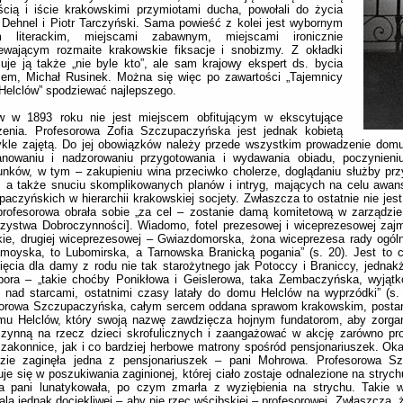
ścią i iście krakowskimi przymiotami ducha, powołali do życia
Dehnel i Piotr Tarczyński. Sama powieść z kolei jest wybornym
m literackim, miejscami zabawnym, miejscami ironicznie
ewającym rozmaite krakowskie fiksacje i snobizmy. Z okładki
uje ją także „nie byle kto”, ale sam krajowy ekspert ds. bycia
sem, Michał Rusinek. Można się więc po zawartości „Tajemnicy
elclów” spodziewać najlepszego.
w w 1893 roku nie jest miejscem obfitującym w ekscytujące
zenia. Profesorowa Zofia Szczupaczyńska jest jednak kobietą
kle zajętą. Do jej obowiązków należy przede wszystkim prowadzenie domu
anowaniu i nadzorowaniu przygotowania i wydawania obiadu, poczynieni
nków, w tym – zakupieniu wina przeciwko cholerze, doglądaniu służby pr
, a także snuciu skomplikowanych planów i intryg, mających na celu awan
aczyńskich w hierarchii krakowskiej socjety. Zwłaszcza to ostatnie nie jest
profesorowa obrała sobie „za cel – zostanie damą komitetową w zarządzi
zystwa Dobroczynności]. Wiadomo, fotel prezesowej i wiceprezesowej zaj
ie, drugiej wiceprezesowej – Gwiazdomorska, żona wiceprezesa rady ogólne
moyska, to Lubomirska, a Tarnowska Branicką pogania” (s. 20). Jest to 
ięcia dla damy z rodu nie tak starożytnego jak Potoccy i Braniccy, jednak
spora – „takie choćby Ponikłowa i Geislerowa, taka Zembaczyńska, wyjąt
 nad starcami, ostatnimi czasy latały do domu Helclów na wyprzódki” (s.
sorowa Szczupaczyńska, całym sercem oddana sprawom krakowskim, postan
mu Helclów, który swoją nazwę zawdzięcza hojnym fundatorom, aby zorga
czynną na rzecz dzieci skrofulicznych i zaangażować w akcję zarówno p
 zakonnice, jak i co bardziej herbowe matrony spośród pensjonariuszek. Oka
dzie zaginęła jedna z pensjonariuszek – pani Mohrowa. Profesorowa S
je się w poszukiwania zaginionej, której ciało zostaje odnalezione na strych
za pani lunatykowała, po czym zmarła z wyziębienia na strychu. Takie w
la jednak dociekliwej – aby nie rzec wścibskiej – profesorowej. Zwłaszcza,