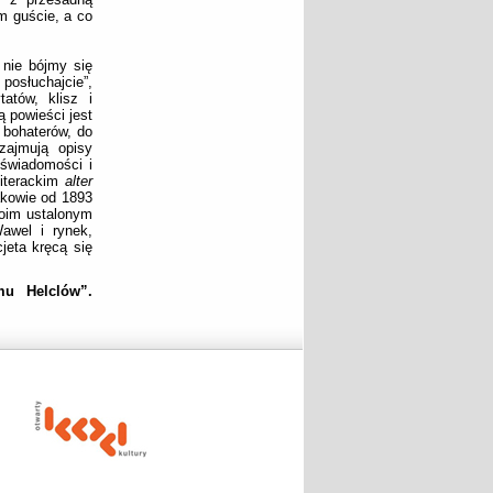
m guście, a co
 nie bójmy się
posłuchajcie”,
atów, klisz i
ą powieści jest
 bohaterów, do
zajmują opisy
 świadomości i
literackim
alter
akowie od 1893
swoim ustalonym
awel i rynek,
jeta kręcą się
mu Helclów”.