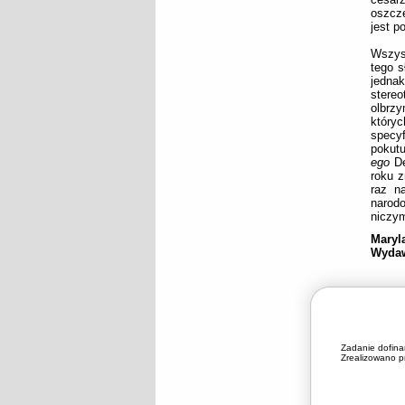
oszczę
jest 
Wszyst
tego s
jedna
stereo
olbrzy
który
specyf
pokut
ego
De
roku z
raz n
narod
niczym
Maryl
Wydaw
Zadanie dofin
Zrealizowano pr