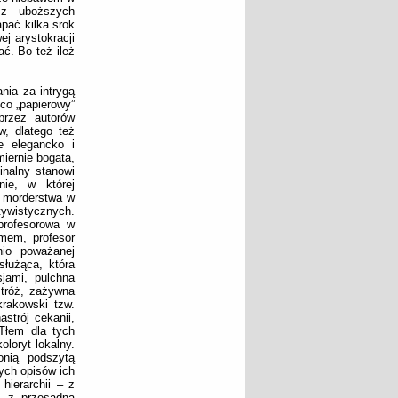
 z uboższych
pać kilka srok
j arystokracji
ć. Bo też ileż
nia za intrygą
co „papierowy”
 przez autorów
w, dlatego też
e elegancko i
iernie bogata,
inalny stanowi
ie, w której
 morderstwa w
ywistycznych.
 profesorowa w
mem, profesor
nio poważanej
służąca, która
jami, pulchna
stróż, zażywna
krakowski tzw.
strój cekanii,
Tłem dla tych
oloryt lokalny.
onią podszytą
ych opisów ich
hierarchii – z
, z przesadną