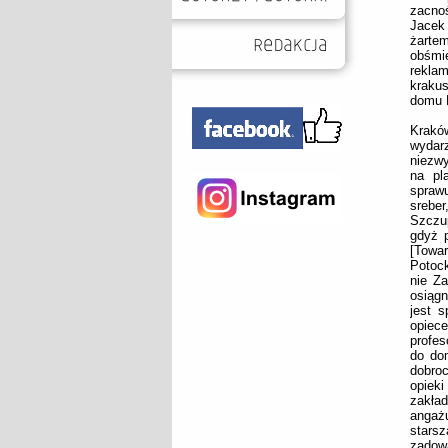
zacno
Jacek 
żarte
obśmi
reklam
kraku
domu H
Krakó
wydar
niezwy
na pl
sprawu
sreber
Szczup
gdyż 
[Towar
Potock
nie Za
osiągn
jest 
opiece
profe
do do
dobro
opieki
zakła
angażu
stars
zadowa