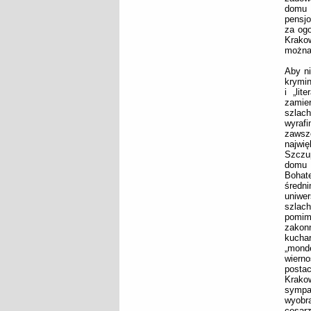
domu 
pensjo
za ogo
Krakow
można 
Aby ni
krymin
i „lit
zamie
szlac
wyrafi
zawsze
najwi
Szczu
domu 
Bohat
średn
uniwe
szlach
pomim
zakonn
kuchar
„monde
wiern
postac
Krako
sympat
wyobra
cesar