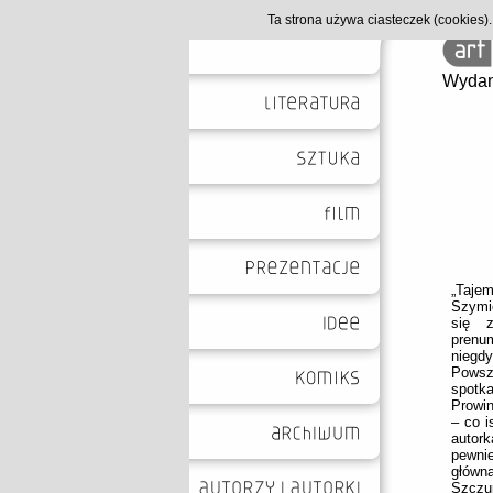
Ta strona używa ciasteczek (cookies
Wydan
„Taje
Szymic
się 
prenu
niegdy
Powsz
spotk
Prowin
– co i
autor
pewnie
główn
Szczu