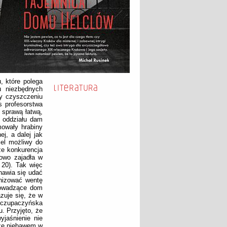
, które polega
u niezbędnych
zy czyszczeniu
s profesorstwa
 sprawą łatwą,
e oddziału dam
mowały hrabiny
j, a dalej jak
cel możliwy do
że konkurencja
kowo zajadła w
 20). Tak więc
awia się udać
nizować wentę
rowadzące dom
zuje się, że w
zczupaczyńska
u. Przyjęto, że
yjaśnienie nie
 że niebawem w