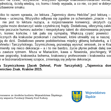
dnością, ścisłą wiedzą, co, komu i kiedy wypada, a co nie, co jest w dobry
pozbawione smaku.
ko to razem sprawia, że lektura „Tajemnicy domu Helclów” jest lekturą –
łowa – ucieszną. Wszystko odbywa się zgodnie ze schematem „znacie – to 
k nie jest to lektura nużąca, a rozpoznawanie konwencji, ukrytych cyt
typów może dostarczyć wiele czytelniczej frajdy. Dodatkową, olbrzymią zalet
mie poczucie humoru autorów i niespotykany talent do obśmiewania przywar
ch, koniec końców, i tak pała się sympatią. Większą część powieści 
icznych dla krakusów przekonań i zachowań, które utrwaliły się w naszej
ują do dziś. Dodatkowo pewne podobieństwa między główną bohaterką, a 
hnela i Tarczyńskiego, Szymiczkową, pozwalają wysnuć wniosek, że w Kr
mieniły się nieco dekoracje – a i to nie bardzo, życie płynie jednak dalej 
a zawsze rytmem. Msza w Mariackim, kawa u Noworola, pischingery, W
owe pogrzeby, krakowska bohema, krakowscy profesorowie i krakowska soc
 w bożonarodzeniowej szopce, zmieniają się jedynie dekoracje.
a Szymiczkowa [Jacek Dehnel, Piotr Tarczyński]: „Tajemnica do
nictwo Znak. Kraków 2015.
ansowane ze środków budżetu Województwa Śląskiego.
zy wsparciu Fundacji Otwarty Kod Kultury.