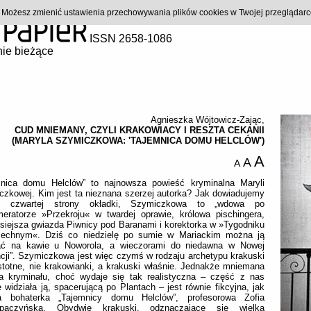
). Możesz zmienić ustawienia przechowywania plików cookies w Twojej przeglądar
ISSN 2658-1086
ie bieżące
Agnieszka Wójtowicz-Zając
,
CUD MNIEMANY, CZYLI KRAKOWIACY I RESZTA CEKANII
(MARYLA SZYMICZKOWA: 'TAJEMNICA DOMU HELCLÓW')
A
A
A
mnica domu Helclów” to najnowsza powieść kryminalna Maryli
zkowej. Kim jest ta nieznana szerzej autorka? Jak dowiadujemy
z czwartej strony okładki, Szymiczkowa to „wdowa po
meratorze »Przekroju« w twardej oprawie, królowa pischingera,
siejsza gwiazda Piwnicy pod Baranami i korektorka w »Tygodniku
echnym«. Dziś co niedzielę po sumie w Mariackim można ją
ać na kawie u Noworola, a wieczorami do niedawna w Nowej
cji”. Szymiczkowa jest więc czymś w rodzaju archetypu krakuski
stotne, nie krakowianki, a krakuski właśnie. Jednakże mniemana
ka kryminału, choć wydaje się tak realistyczna – część z nas
 widziała ją, spacerującą po Plantach – jest równie fikcyjna, jak
a bohaterka „Tajemnicy domu Helclów”, profesorowa Zofia
paczyńska. Obydwie krakuski, odznaczające się wielką