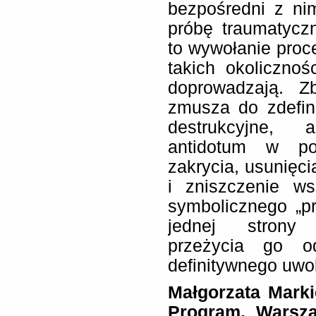
bezpośredni z ni
próbę traumatyczn
to wywołanie proce
takich okoliczno
doprowadzają. Zb
zmusza do zdefin
destrukcyjne, 
antidotum w pos
zakrycia, usunięci
i zniszczenie ws
symbolicznego „pr
jednej strony
przeżycia go 
definitywnego uwol
Małgorzata Marki
Program, Warsza