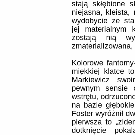
stają skłębione s
niejasna, kleista
wydobycie ze sta
jej materialnym 
zostają nią wy
zmaterializowana, 
Kolorowe fantomy
miękkiej klatce 
Markiewicz swo
pewnym sensie
wstrętu, odrzucone
na bazie głęboki
Foster wyróżnił dw
pierwsza to „ziden
dotknięcie poka