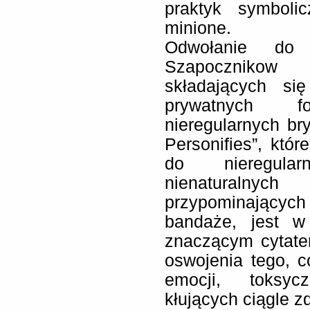
praktyk symboli
minione.
Odwołanie do 
Szapocznikow
składających si
prywatnych f
nieregularnych br
Personifies”, któr
do nieregula
nienaturaln
przypominającyc
bandaże, jest w
znaczącym cytate
oswojenia tego, c
emocji, toksyc
kłujących ciągle zd