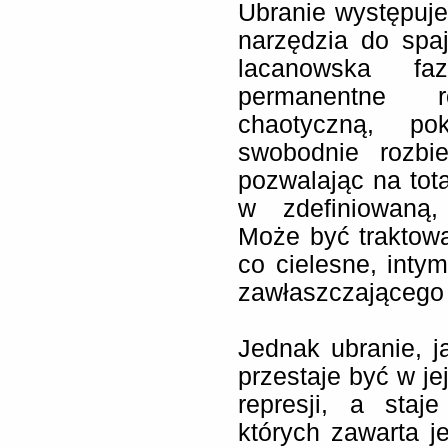
Ubranie występuje
narzędzia do spa
lacanowska fa
permanentne r
chaotyczną, po
swobodnie rozbi
pozwalając na tot
w zdefiniowaną, 
Może być traktow
co cielesne, int
zawłaszczającego 
Jednak ubranie, j
przestaje być w je
represji, a staj
których zawarta 