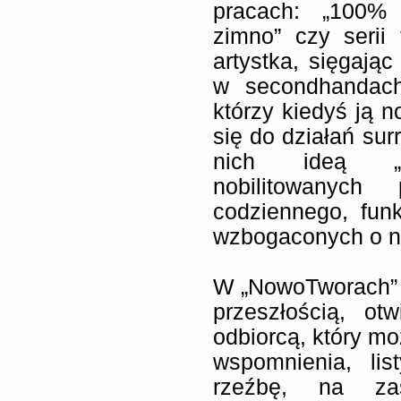
pracach: „100% r
zimno” czy serii f
artystka, sięgają
w secondhandach,
którzy kiedyś ją n
się do działań sur
nich ideą „pr
nobilitowanyc
codziennego, fun
wzbogaconych o n
W „NowoTworach” a
przeszłością, ot
odbiorcą, który mo
wspomnienia, lis
rzeźbę, na zas