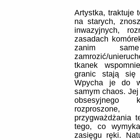
Artystka, traktuje
na starych, znos
inwazyjnych, ro
zasadach komórek
zanim same
zamrozić/unieruc
tkanek wspomnie
granic stają się
Wpycha je do wn
samym chaos. Jej 
obsesyjnego 
rozproszone, u
przygważdżania t
tego, co wymyka
zasięgu ręki. Na