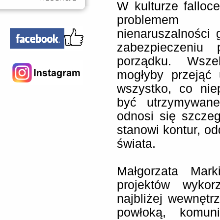
W kulturze falloce
problemem 
nienaruszalności 
zabezpieczeniu 
porządku. Wszel
mogłyby przejąć 
wszystko, co nie
być utrzymywane
odnosi się szczeg
stanowi kontur, o
świata.
Małgorzata Mark
projektów wykor
najbliżej wewnętrz
powłoką, komuni