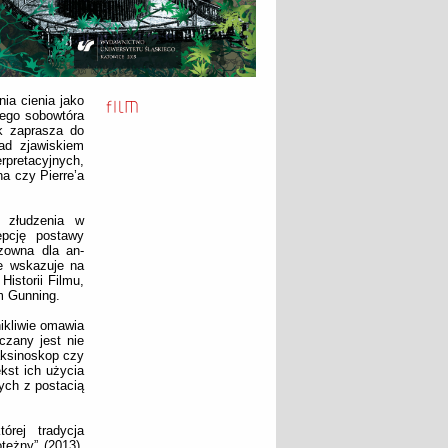
nia cienia jako
jego sobowtóra
ik zaprasza do
ad zjawiskiem
pretacyjnych,
a czy Pierre’a
o złudzenia w
epcję postawy
dzowna dla an-
ie wskazuje na
istorii Filmu,
m Gunning.
ikliwie omawia
czany jest nie
aksinoskop czy
kst ich użycia
ych z postacią
órej tradycja
tężny” (2013).