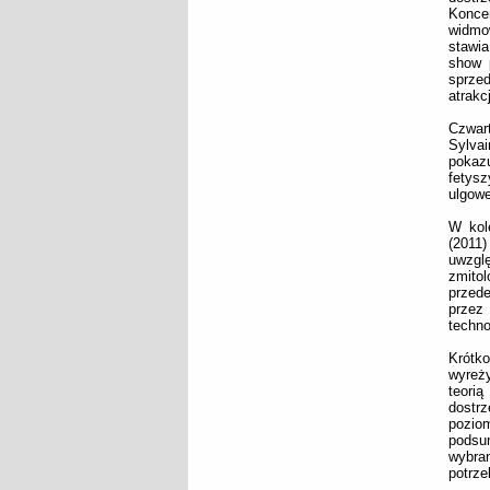
Konce
widmow
stawia
show 
sprzed
atrakcj
Czwart
Sylvai
pokaz
fetysz
ulgowe
W kol
(2011
uwzglę
zmitol
przed
przez
techno
Krótk
wyreż
teori
dostrz
pozio
podsu
wybran
potrze