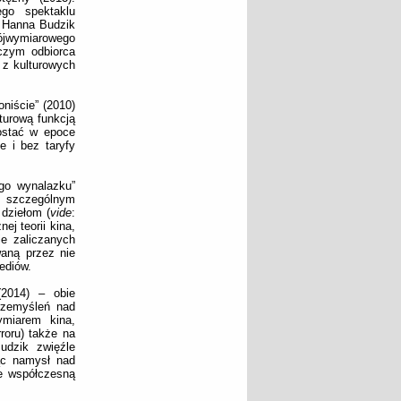
ego spektaklu
a Hanna Budzik
rójwymiarowego
czym odbiorca
 z kulturowych
niście” (2010)
turową funkcją
ostać w epoce
e i bez taryfy
ego wynalazku”
e szczególnym
 dziełom (
vide
:
ej teorii kina,
ie zaliczanych
aną przez nie
ediów.
(2014) – obie
rzemyśleń nad
ymiarem kina,
roru) także na
udzik zwięźle
ąc namysł nad
że współczesną