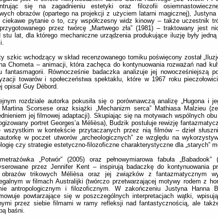
ntrując się na zagadnieniu estetyki oraz filozofii osiemnastowieczn
ych obrazów (opartego na projekcji z użyciem latarni magicznej), Justyn
 ciekawe pytanie o to, czy współczesny widz kinowy – także uczestnik t
przygotowanego przez twórcę „Martwego zła” (1981) – traktowany jest ni
 stu lat, dla którego mechaniczne urządzenia produkujące iluzję były jedną
i.
y szkic wchodzący w skład recenzowanego tomiku poświęcony został „Iluzjo
na Chometa – animacji, która zachęca do kontynuowania rozważań nad kul
u fantasmagorii. Równocześnie badaczka analizuje jej nowocześniejszą p
yzacji towarów i społeczeństwa spektaklu, które w 1967 roku pieczołowici
j opisał Guy Débord.
ejnym rozdziale autorka pokusiła się o porównawczą analizę „Hugona i j
) Martina Scorsese oraz książki „Mechanizm serca” Mathiasa Malzieu (z
dnieniem jej filmowej adaptacji). Skupiając się na motywach wspólnych obu
ogizowany portret Georges’a Mélièsa), Budzik postuluje rewizję fantazmatyczn
e wszystkim w kontekście przytaczanych przez nią filmów – dzieł słuszn
 autorkę w poczet utworów „archeologicznych” ze względu na wykorzystyw
logię czy strategie estetyczno-filozoficzne charakterystyczne dla „starych” m
ometrażówka „Potwór” (2005) oraz pełnowymiarowa fabuła „Babadook” 
yserowane przez Jennifer Kent – inspirują badaczkę do kontynuowania p
ą obrazów trikowych Mélièsa oraz jej związków z fantazmatycznym w
egalnym w filmach Australijki (twórczo przetwarzającej motywy rodem z hor
mie antropologicznym i filozoficznym. W zakończeniu Justyna Hanna B
mowuje powtarzające się w poszczególnych interpretacjach wątki, wpisuj
ymi przez siebie filmami w ramy refleksji nad fantastycznością, ale tak
bą baśni.