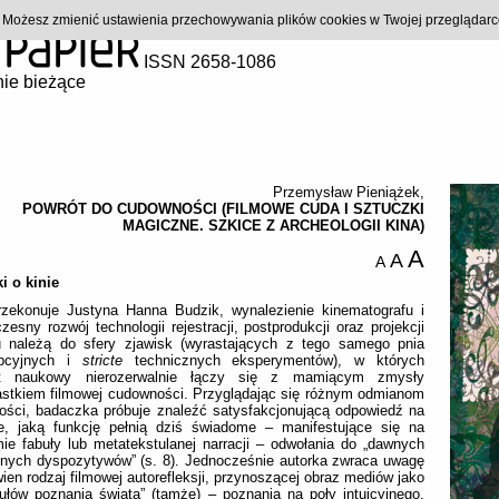
). Możesz zmienić ustawienia przechowywania plików cookies w Twojej przeglądar
ISSN 2658-1086
ie bieżące
Przemysław Pieniążek
,
POWRÓT DO CUDOWNOŚCI (FILMOWE CUDA I SZTUCZKI
MAGICZNE. SZKICE Z ARCHEOLOGII KINA)
A
A
A
i o kinie
rzekonuje Justyna Hanna Budzik, wynalezienie kinematografu i
zesny rozwój technologii rejestracji, postprodukcji oraz projekcji
u należą do sfery zjawisk (wyrastających z tego samego pnia
pcyjnych i
stricte
technicznych eksperymentów), w których
t naukowy nierozerwalnie łączy się z mamiącym zmysły
astkiem filmowej cudowności. Przyglądając się różnym odmianom
ności, badaczka próbuje znaleźć satysfakcjonującą odpowiedź na
ie, jaką funkcję pełnią dziś świadome – manifestujące się na
ie fabuły lub metatekstulanej narracji – odwołania do „dawnych
lnych dyspozytywów” (s. 8). Jednocześnie autorka zwraca uwagę
ien rodzaj filmowej autorefleksji, przynoszącej obraz mediów jako
ułów poznania świata” (tamże) – poznania na poły intuicyjnego,