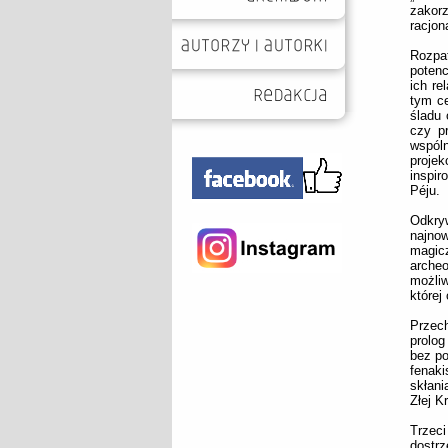
zakor
racjon
Rozpa
poten
ich re
tym ce
śladu 
czy pr
wspól
proje
inspir
Péju.
Odkry
najno
magicz
archeo
możliw
której
Przech
prolog
bez po
fenaki
skłani
Złej K
Trzec
dostr