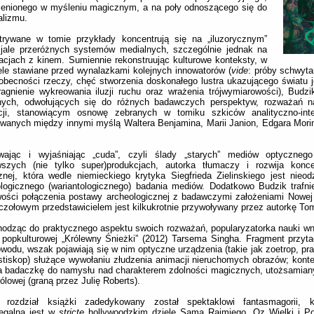
zenionego w myśleniu magicznym, a na poły odnoszącego się do
alizmu.
trywane w tomie przykłady koncentrują się na „iluzorycznym”
cjale przeróżnych systemów medialnych, szczególnie jednak na
lacjach z kinem. Sumiennie rekonstruując kulturowe konteksty, w
le stawiane przed wynalazkami kolejnych innowatorów (
vide
: próby schwyta
obecności rzeczy, chęć stworzenia doskonałego lustra ukazującego światu 
agnienie wykreowania iluzji ruchu oraz wrażenia trójwymiarowości), Budz
nych, odwołujących się do różnych badawczych perspektyw, rozważań n
kcji, stanowiącym osnowę zebranych w tomiku szkiców analityczno-inter
owanych między innymi myślą Waltera Benjamina, Marii Janion, Edgara Morin
wając i wyjaśniając „cuda”, czyli ślady „starych” mediów optyczneg
wszych (nie tylko super)produkcjach, autorka tłumaczy i rozwija konc
nej, która wedle niemieckiego krytyka Siegfrieda Zielinskiego jest nieo
logicznego (wariantologicznego) badania mediów. Dodatkowo Budzik trafn
ości połączenia postawy archeologicznej z badawczymi założeniami Nowej H
 czołowym przedstawicielem jest kilkukrotnie przywoływany przez autorkę To
odząc do praktycznego aspektu swoich rozważań, popularyzatorka nauki wn
 popkulturowej „Królewny Śnieżki” (2012) Tarsema Singha. Fragment przyta
wodu, wszak pojawiają się w nim optyczne urządzenia (takie jak zoetrop, pr
stiskop) służące wywołaniu złudzenia animacji nieruchomych obrazów; konte
a badaczkę do namysłu nad charakterem zdolności magicznych, utożsamian
rólowej (graną przez Julię Roberts).
i rozdział książki zadedykowany został spektaklowi fantasmagorii, kt
zegalna jest w
stricte
hollywoodzkim dziele Sama Raimiego „Oz Wielki i Po