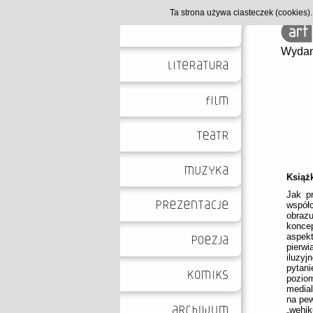
Ta strona używa ciasteczek (cookies
Wydan
Książk
Jak p
współc
obraz
konce
aspek
pierwi
iluzyj
pytan
poziom
media
na pew
„wehik