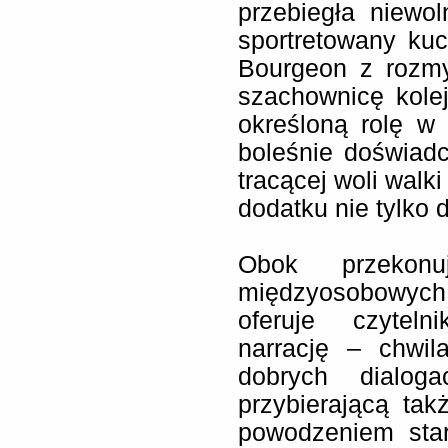
przebiegła niewol
sportretowany ku
Bourgeon z rozm
szachownicę kolej
określoną rolę w p
boleśnie doświadc
tracącej woli walk
dodatku nie tylko d
Obok przekonuj
międzyosobowych,
oferuje czytel
narrację – chwil
dobrych dialo
przybierającą tak
powodzeniem star