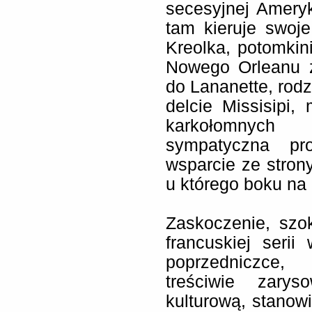
secesyjnej Ameryki
tam kieruje swoje
Kreolka, potomkini
Nowego Orleanu z
do Lananette, rod
delcie Missisipi
karkołomnych
sympatyczna pr
wsparcie ze stron
u którego boku na
Zaskoczenie, szo
francuskiej seri
poprzedniczce,
treściwie zary
kulturową, stanowi