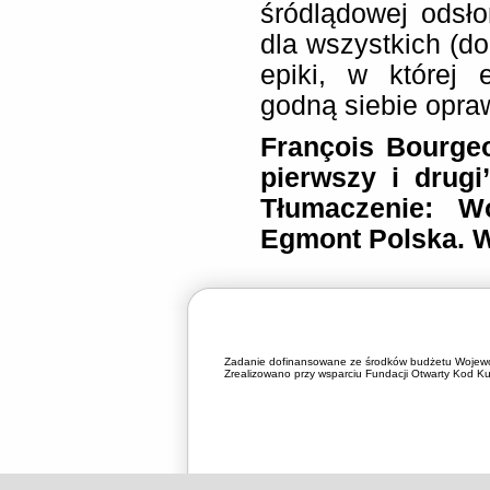
śródlądowej odsło
dla wszystkich (d
epiki, w której 
godną siebie opra
François Bourgeo
pierwszy i drugi
Tłumaczenie: W
Egmont Polska. 
Zadanie dofinansowane ze środków budżetu Wojewó
Zrealizowano przy wsparciu Fundacji Otwarty Kod Kul