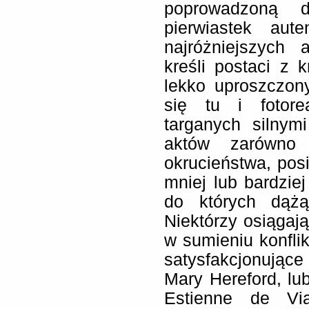
poprowadzoną d
pierwiastek aut
najróżniejszych 
kreśli postaci z k
lekko uproszczon
się tu i fotorea
targanych silnym
aktów zarówno 
okrucieństwa, pos
mniej lub bardzie
do których dąż
Niektórzy osiągają
w sumieniu konflik
satysfakcjonując
Mary Hereford, lu
Estienne de Via