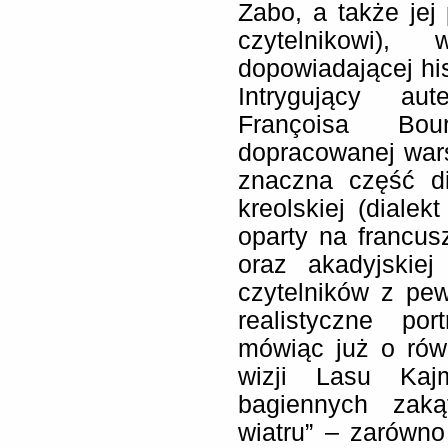
Zabo, a także jej
czytelnikowi)
dopowiadającej his
Intrygujący au
Françoisa Bou
dopracowanej war
znaczna część d
kreolskiej (dialek
oparty na francu
oraz akadyjskie
czytelników z pe
realistyczne po
mówiąc już o rów
wizji Lasu Kaj
bagiennych zaką
wiatru” – zarówno