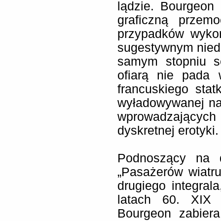
lądzie. Bourgeon 
graficzną przem
przypadków wykor
sugestywnym nied
samym stopniu sc
ofiarą nie pada 
francuskiego stat
wyładowywanej na
wprowadzających 
dyskretnej erotyki.
Podnoszący na d
„Pasażerów wiatru
drugiego integral
latach 60. XIX
Bourgeon zabier