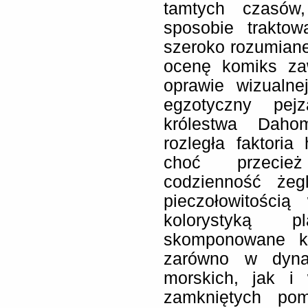
tamtych czasów,
sposobie traktow
szeroko rozumian
ocenę komiks za
oprawie wizualne
egzotyczny pej
królestwa Daho
rozległa faktori
choć przecież
codzienność żeg
pieczołowitością
kolorystyką p
skomponowane ka
zarówno w dyna
morskich, jak i
zamkniętych pom