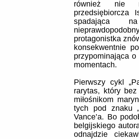
również nie 
przedsiębiorcza 
spadająca n
nieprawdopodob
protagonistka znów
konsekwentnie po
przypominająca o
momentach.
Pierwszy cykl „P
rarytas, który be
miłośnikom maryn
tych pod znaku „
Vance’a. Bo podob
belgijskiego autor
odnajdzie ciekaw