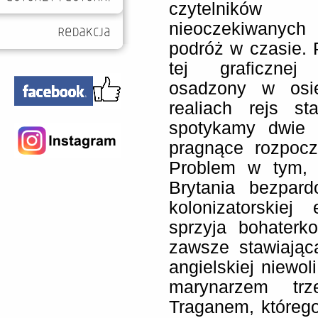
czytelnik
nieoczekiwanyc
podróż w czasie.
tej graficznej
osadzony w osie
realiach rejs st
spotykamy dwie m
pragnące rozpoc
Problem w tym, ż
Brytania bezpar
kolonizatorskiej
sprzyja bohaterk
zawsze stawiając
angielskiej niewol
marynarzem trz
Traganem, któreg