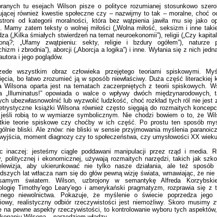
ranych tu esejach Wilson pisze o polityce rozumianej stosunkowo szero
jącej również kwestie społeczne czy – nazwijmy to tak – moralne, choć 
stroni od kategorii moralności, która bez wątpienia jawiła mu się jako o
. Mamy zatem teksty o wolnej miłości („Wolna miłość, seksizm i inne takie”
dza („Kilka śmiałych stwierdzeń na temat neuroekonomii”), religii („Czy kapitali
ioną?; „Ufamy zwątpieniu: sekty, religie i bzdury ogółem”), naturze p
chizm i zbrodnia”), aborcji („Aborcja a logika”) i inne. Wyłania się z nich jed
autora i jego poglądów.
zede wszystkim obraz człowieka przejętego teoriami spiskowymi. M
ięcia, bo łatwo zrozumieć ją w sposób niewłaściwy. Duża część literackiej k
a Wilsona oparta jest na tematach zaczerpniętych z teorii spiskowych. 
ia „Illuminatus!” opowiada o walce o wpływy dwóch międzynarodowych, ta
ch ubezwłasnowolnić lub wyzwolić ludzkość, choć rozkład tych ról nie jest
etrystyczne książki Wilsona również często sięgają do rozmaitych koncepc
 jeśli robią to w wymiarze symbolicznym. Nie chodzi bowiem o to, że Wi
tkie teorie spiskowe czy choćby w ich część. Po prostu ten sposób myś
ólnie bliski. Ale znów: nie bliski w sensie przyjmowania myślenia paranoicz
wyjścia, moment diagnozy czy to społeczeństwa, czy umysłowości XX wieku
c inaczej: jesteśmy ciągle poddawani manipulacji przez rząd i media. R
, politycznej i ekonomicznej, używają rozmaitych narzędzi, takich jak szkol
elewizja, aby ukierunkować nie tylko nasze działania, ale też sposób
dszych lat wtłacza nam się do głów pewną wizję świata, wmawiając, że nie j
samym światem. Wilson, uzbrojony w semantykę Alfreda Korzybski
logię Timothy'ego Leary'ego i amerykański pragmatyzm, rozprawia się z 
lnego niewolnictwa. Pokazuje, że myślenie o świecie poprzedza jego 
iowy, realistyczny odbiór rzeczywistości jest niemożliwy. Skoro musimy
e na pewne aspekty rzeczywistości, to kontrolowanie wyboru tych aspektów,
konaniu Wilsona – narzędziem władzy.