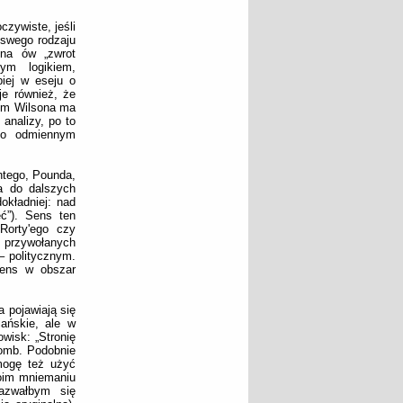
czywiste, jeśli
 swego rodzaju
ona ów „zwrot
nym logikiem,
piej w eseju o
je również, że
izm Wilsona ma
 analizy, po to
 o odmiennym
antego, Pounda,
ia do dalszych
okładniej: nad
ć”). Sens ten
Rorty'ego czy
h przywołanych
– politycznym.
sens w obszar
a pojawiają się
iańskie, ale w
wisk: „Stronię
bomb. Podobnie
 mogę też użyć
moim mniemaniu
nazwałbym się