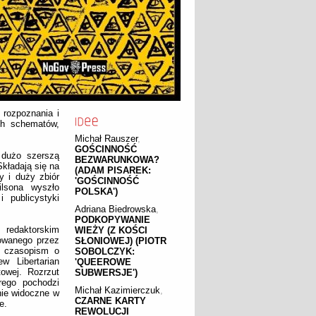
 rozpoznania i
ch schematów,
Michał Rauszer
,
GOŚCINNOŚĆ
 dużo szerszą
BEZWARUNKOWA?
Składają się na
(ADAM PISAREK:
ty i duży zbiór
'GOŚCINNOŚĆ
ilsona wyszło
POLSKA')
 publicystyki
Adriana Biedrowska
,
PODKOPYWANIE
 redaktorskim
WIEŻY (Z KOŚCI
owanego przez
SŁONIOWEJ) (PIOTR
h czasopism o
SOBOLCZYK:
ew Libertarian
'QUEEROWE
owej. Rozrzut
SUBWERSJE')
rego pochodzi
Michał Kazimierczuk
,
nie widoczne w
CZARNE KARTY
e.
REWOLUCJI