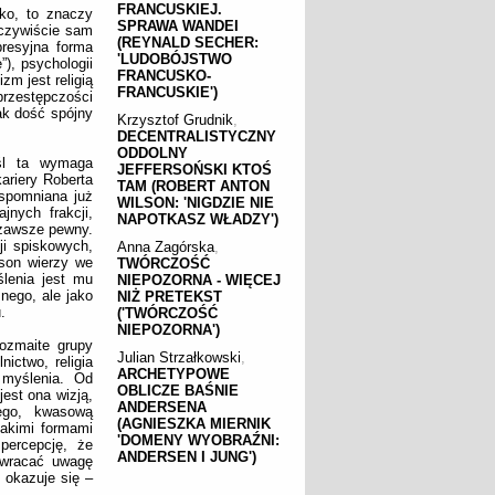
FRANCUSKIEJ.
ko, to znaczy
SPRAWA WANDEI
oczywiście sam
(REYNALD SECHER:
presyjna forma
'LUDOBÓJSTWO
), psychologii
FRANCUSKO-
zm jest religią
FRANCUSKIE')
rzestępczości
nak dość spójny
Krzysztof Grudnik
,
DECENTRALISTYCZNY
ODDOLNY
yśl ta wymaga
JEFFERSOŃSKI KTOŚ
ariery Roberta
TAM (ROBERT ANTON
Wspomniana już
WILSON: 'NIGDZIE NIE
jnych frakcji,
NAPOTKASZ WŁADZY')
 zawsze pewny.
ji spiskowych,
Anna Zagórska
,
lson wierzy we
TWÓRCZOŚĆ
lenia jest mu
NIEPOZORNA - WIĘCEJ
nego, ale jako
NIŻ PRETEKST
.
('TWÓRCZOŚĆ
NIEPOZORNA')
ozmaite grupy
Julian Strzałkowski
,
nictwo, religia
ARCHETYPOWE
 myślenia. Od
OBLICZE BAŚNIE
est ona wizją,
ANDERSENA
ego, kwasową
(AGNIESZKA MIERNIK
takimi formami
'DOMENY WYOBRAŹNI:
percepcję, że
ANDERSEN I JUNG')
 zwracać uwagę
 okazuje się –