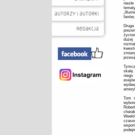
niezł
temat
„Illum
fanów,
Druga
prezen
życio
dużej 
rozma
kwesti
zmian
przesą
Tymcz
skalę.
niego 
esejó
wydaw
ameryk
Tom n
wybor
Rober
chara
Weekl
czaso
wspomn
podejm