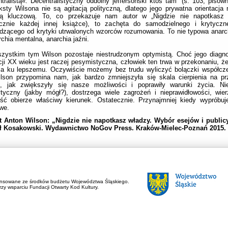
tralistą«. Decentralistyczny oddolny jeffersoński ktoś tam” (s. 103; pisown
ksty Wilsona nie są agitacją polityczną, dlatego jego prywatna orientacja 
ią kluczową. To, co przekazuje nam autor w „Nigdzie nie napotkasz 
ycznie każdej innej książce), to zachęta do samodzielnego i krytyczn
zącego od krytyki utrwalonych wzorców rozumowania. To nie typowa anarch
rchia mentalna, anarchia jaźni.
zystkim tym Wilson pozostaje niestrudzonym optymistą. Choć jego diagno
ji XX wieku jest raczej pesymistyczna, człowiek ten trwa w przekonaniu, że
za ku lepszemu. Oczywiście możemy bez trudu wyliczyć bolączki współcze
lson przypomina nam, jak bardzo zmniejszyła się skala cierpienia na prz
ci, jak zwiększyły się nasze możliwości i poprawiły warunki życia. N
tyczny (jakby mógł?), dostrzega wiele zagrożeń i nieprawidłowości, wie
ść obierze właściwy kierunek. Ostatecznie. Przynajmniej kiedy wypróbuj
we.
t Anton Wilson: „
Nigdzie nie napotkasz władzy. Wybór esejów i publicy
ł Kosakowski. Wydawnictwo NoGov Press. Kraków-Mielec-Poznań 2015.
ansowane ze środków budżetu Województwa Śląskiego.
zy wsparciu Fundacji Otwarty Kod Kultury.