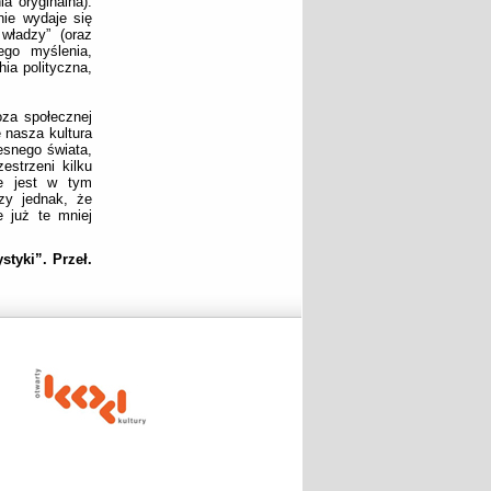
ia oryginalna).
nie wydaje się
władzy” (oraz
ego myślenia,
ia polityczna,
za społecznej
 nasza kultura
snego świata,
estrzeni kilku
ie jest w tym
rzy jednak, że
e już te mniej
styki
”. Przeł.