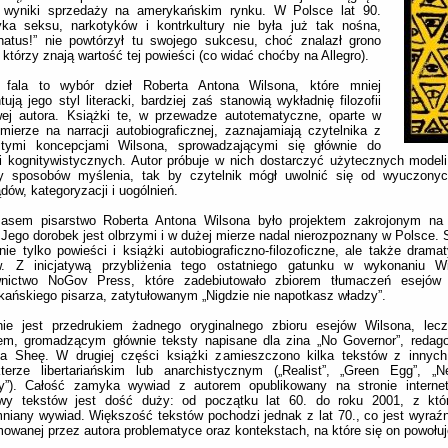
e wyniki sprzedaży na amerykańskim rynku. W Polsce lat 90.
yka seksu, narkotyków i kontrkultury nie była już tak nośna,
inatus!” nie powtórzył tu swojego sukcesu, choć znalazł grono
 którzy znają wartość tej powieści (co widać choćby na Allegro).
 fala to wybór dzieł Roberta Antona Wilsona, które mniej
tują jego styl literacki, bardziej zaś stanowią wykładnię filozofii
wej autora. Książki te, w przewadze autotematyczne, oparte w
mierze na narracji autobiograficznej, zaznajamiają czytelnika z
itymi koncepcjami Wilsona, sprowadzającymi się głównie do
i kognitywistycznych. Autor próbuje w nich dostarczyć użytecznych modeli
y sposobów myślenia, tak by czytelnik mógł uwolnić się od wyuczony
dów, kategoryzacji i uogólnień.
asem pisarstwo Roberta Antona Wilsona było projektem zakrojonym na
 Jego dorobek jest olbrzymi i w dużej mierze nadal nierozpoznany w Polsce. 
nie tylko powieści i książki autobiograficzno-filozoficzne, ale także drama
w. Z inicjatywą przybliżenia tego ostatniego gatunku w wykonaniu W
nictwo NoGov Press, które zadebiutowało zbiorem tłumaczeń esejów i
ańskiego pisarza, zatytułowanym „Nigdzie nie napotkasz władzy”.
ie jest przedrukiem żadnego oryginalnego zbioru esejów Wilsona, lecz
em, gromadzącym głównie teksty napisane dla zina „No Governor”, redag
ta Sheę. W drugiej części książki zamieszczono kilka tekstów z innyc
kterze libertariańskim lub anarchistycznym („Realist”, „Green Egg”, „N
y”). Całość zamyka wywiad z autorem opublikowany na stronie internet
wy tekstów jest dość duży: od początku lat 60. do roku 2001, z któ
iany wywiad. Większość tekstów pochodzi jednak z lat 70., co jest wyraź
owanej przez autora problematyce oraz kontekstach, na które się on powołuj