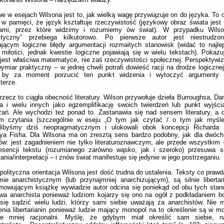
e w esejach Wilsona jest to, jak wielką wagę przywiązuje on do języka. To o
 pamięci, że język kształtuje rzeczywistość (językowy obraz świata jest
rami, przez które widzimy i rozumiemy ów świat). W przypadku Wils
istyczny” przebiega kilkutorowo. Po pierwsze autor jest niestrudzo
jącym logiczne błędy argumentacji rozmaitych stanowisk (widać to najle
 miłości, jednak kwestie logiczne pojawiają się w wielu tekstach). Pokazu
 jest właściwa matematyce, nie zaś rzeczywistości społecznej. Perspektyw
ymiar praktyczny – w jednej chwili potrafi dowieść racji na drodze logicznej
, by za moment porzucić ten punkt widzenia i wytoczyć argumenty
terze.
rzecz to ciągła obecność literatury. Wilson przywołuje dzieła Burroughsa, D
a i wielu innych jako egzemplifikację swoich twierdzeń lub punkt wyjśc
ań. Ale wychodzi też ponad to. Zastanawia się nad sensem literatury, a d
m czytania (szczególnie w eseju „O tym jak czytać / o tym jak myśle
libyśmy dziś neopragmatycznym i ulokowali obok koncepcji Richarda 
eya Fisha. Dla Wilsona ma on zresztą sens bardzo podobny, jak dla dwóc
fów: jest zagadnieniem nie tylko literaturoznawczym, ale przede wszystkim 
esencji tekstu (rozumianego zarówno wąsko, jak i szeroko) przesuwa 
ania/interpretacji – i znów świat manifestuje się jedynie w jego postrzeganiu.
olityczna orientacja Wilsona jest dość trudna do ustalenia. Teksty co prawd
ie anarchistycznym (lub przynajmniej anarchizującym), są silnie libertar
owującym książkę wywiadzie autor odcina się poniekąd od obu tych stano
wa anarchista ponieważ ludziom kojarzy się ono na ogół z podkładaniem 
się sądzić wielu ludzi, którzy sami siebie uważają za anarchistów. Nie
enia libertarianin ponieważ ludzie mający monopol na to określenie są w 
ze mniej racjonalni. Myślę, że gdybym miał określić sam siebie, 