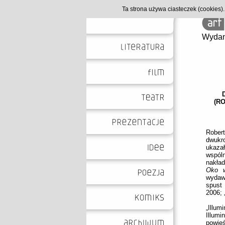
Ta strona używa ciasteczek (cookies
Wydan
(R
Rober
dwukro
ukazał
wspól
nakła
Oko w
wydaw
spust 
2006; 
„Illu
Illumi
powieś