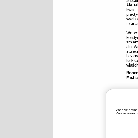
»decen
Ale te
kwest
prakt
wychod
to ana
We ws
kondyc
zmier
ale Wi
stule
bezkry
ludzko
właści
Rober
Micha
Zadanie dofin
Zrealizowano pr