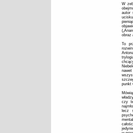
W zeb
obejmu
autor 
ucisku
pienią
objaw
(„Anar
obraz 
To pr
rozwin
Anton
trylog
chcący
Niebel
nawet
wszys
szczeg
punkt 
Mówią
władzy
czy t
najmło
lecz 
psycho
menta
całośc
jedyni
w prze