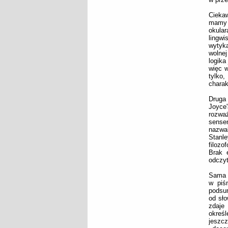
Ciekaw
mamy w
okula
lingw
wytyka
wolnej
logika
więc w
tylko
charak
Druga 
Joyce'
rozważ
sense
nazwa
Stanl
filozo
Brak 
odczyt
Sama p
w piśm
podsum
od sło
zdaje 
określ
jeszc