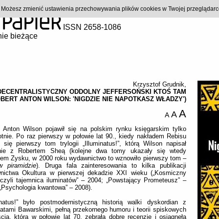
). Możesz zmienić ustawienia przechowywania plików cookies w Twojej przeglądar
ISSN 2658-1086
ie bieżące
Krzysztof Grudnik
,
DECENTRALISTYCZNY ODDOLNY JEFFERSOŃSKI KTOŚ TAM
OBERT ANTON WILSON: 'NIGDZIE NIE NAPOTKASZ WŁADZY')
A
A
A
t Anton Wilson pojawił się na polskim rynku księgarskim tylko
tnie. Po raz pierwszy w połowie lat 90., kiedy nakładem Rebisu
 się pierwszy tom trylogii „Illuminatus!”, którą Wilson napisał
nie z Robertem Sheą (kolejne dwa tomy ukazały się wtedy
dem Zysku, w 2000 roku wydawnictwo to wznowiło pierwszy tom –
 piramidzie
). Druga fala zainteresowania to kilka publikacji
nictwa Okultura w pierwszej dekadzie XXI wieku („Kosmiczny
czyli tajemnica iluminatów” – 2004; „Powstający Prometeusz” –
„Psychologia kwantowa” – 2008).
minatus!” było postmodernistyczną historią walki dyskordian z
natami Bawarskimi, pełną przekornego humoru i teorii spiskowych
cią, która w połowie lat 70. zebrała dobre recenzje i osiągnęła