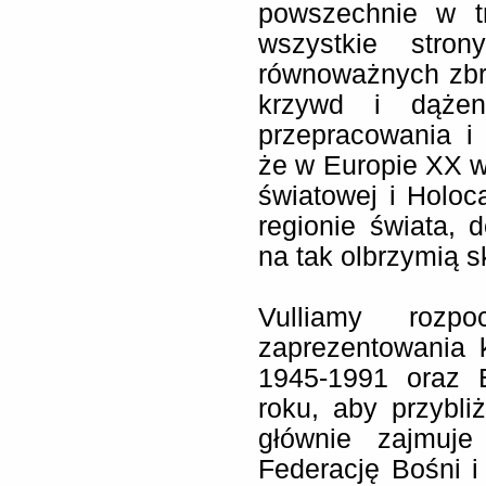
powszechnie w tr
wszystkie stron
równoważnych zbr
krzywd i dążen
przepracowania i 
że w Europie XX w
światowej i Holoc
regionie świata, 
na tak olbrzymią s
Vulliamy rozp
zaprezentowania 
1945-1991 oraz 
roku, aby przybli
głównie zajmuj
Federację Bośni 