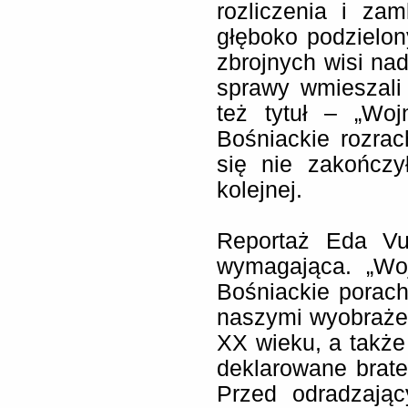
rozliczenia i zam
głęboko podzielon
zbrojnych wisi na
sprawy wmieszali 
też tytuł – „Woj
Bośniackie rozra
się nie zakończy
kolejnej.
Reportaż Eda Vul
wymagająca. „Woj
Bośniackie porach
naszymi wyobrażen
XX wieku, a także 
deklarowane brate
Przed odradzają