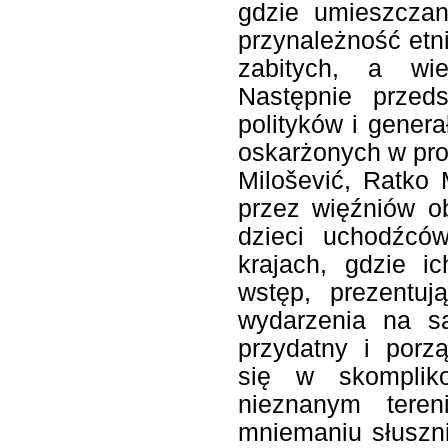
gdzie umieszcza
przynależność etni
zabitych, a wie
Następnie przed
polityków i genera
oskarżonych w pro
Milošević, Ratko 
przez więźniów o
dzieci uchodźcó
krajach, gdzie ic
wstęp, prezentuj
wydarzenia na s
przydatny i porzą
się w skomplik
nieznanym tere
mniemaniu słuszni