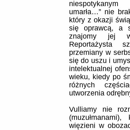
niespotykanym
umarła…” nie bra
który z okazji świ
się oprawcą, a st
znajomy jej wł
Reportażysta s
przemiany w serbs
się do uszu i umys
intelektualnej ofe
wieku, kiedy po śm
różnych części
utworzenia odręb
Vulliamy nie ro
(muzułmanami), 
więzieni w oboza