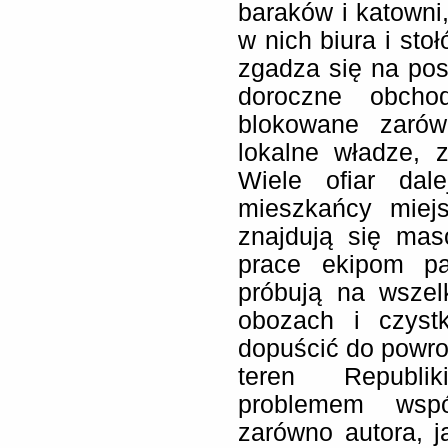
baraków i katowni
w nich biura i sto
zgadza się na pos
doroczne obchod
blokowane zarów
lokalne władze, 
Wiele ofiar dal
mieszkańcy miejs
znajdują się mas
prace ekipom pa
próbują na wszel
obozach i czyst
dopuścić do powr
teren Republik
problemem wspó
zarówno autora, j