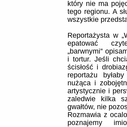
który nie ma pojęci
tego regionu. A s
wszystkie przedst
Reportażysta w „
epatować czyt
„barwnymi” opisam
i tortur. Jeśli c
ścisłość i drobia
reportażu byłaby
nużąca i zobojętn
artystycznie i per
zaledwie kilka s
gwałtów, nie pozos
Rozmawia z ocalo
poznajemy imi