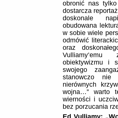
obronić nas tylk
dostarcza reportaż
doskonale napi
obudowana lektura
w sobie wiele per
odmówić literackic
oraz doskonałego
Vulliamy’emu 
obiektywizmu i 
swojego zaanga
stanowczo nie 
nierównych krzyw
wojna…” warto t
wierności i uczci
bez porzucania rze
Ed Vulliamy: „Wo