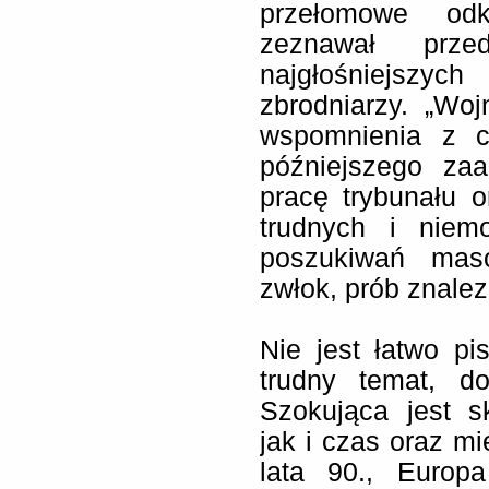
przełomowe odk
zeznawał prz
najgłośniejszyc
zbrodniarzy. „Wo
wspomnienia z c
późniejszego za
pracę trybunału o
trudnych i niem
poszukiwań maso
zwłok, prób znalez
Nie jest łatwo pi
trudny temat, d
Szokująca jest s
jak i czas oraz mi
lata 90., Europa