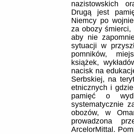
nazistowskich or
Drugą jest pami
Niemcy po wojnie
za obozy śmierci, 
aby nie zapomnie
sytuacji w przys
pomników, miejs
książek, wykładów
nacisk na edukacj
Serbskiej, na tery
etnicznych i gdzie
pamięć o wyda
systematycznie z
obozów, w Omarsk
prowadzona prz
ArcelorMittal. Pom