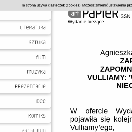
Ta strona używa ciasteczek (cookies). Możesz zmienić ustawienia p
ISSN 
Wydanie bieżące
Agnieszk
ZA
ZAPOMN
VULLIAMY: 
NIE
W ofercie Wyda
pojawiła się kole
Vulliamy’ego, 