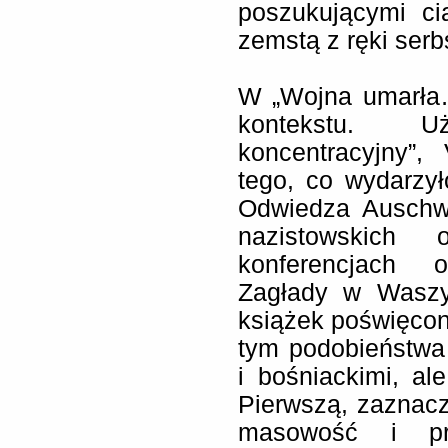
poszukującymi ci
zemstą z ręki serb
W „Wojna umarła…
kontekstu. U
koncentracyjny”,
tego, co wydarzy
Odwiedza Auschwi
nazistowskich
konferencjach
Zagłady w Waszy
książek poświęcon
tym podobieństwa
i bośniackimi, ale
Pierwszą, zaznaczo
masowość i pr