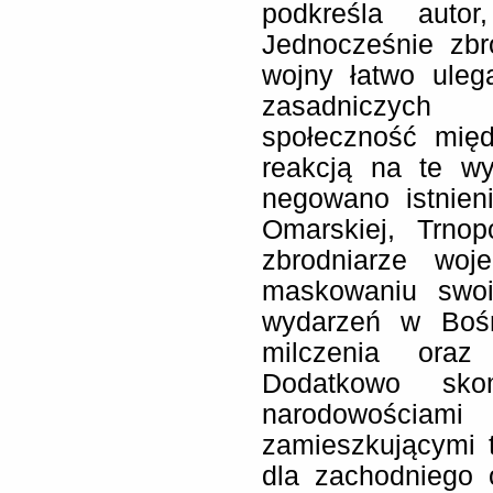
podkreśla autor
Jednocześnie zbr
wojny łatwo uleg
zasadniczych
społeczność mię
reakcją na te wy
negowano istnien
Omarskiej, Trnop
zbrodniarze woj
maskowaniu swoi
wydarzeń w Boś
milczenia oraz
Dodatkowo skom
narodowościa
zamieszkującymi t
dla zachodniego 