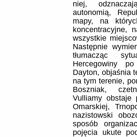
niej, odznacza
autonomią, Repu
mapy, na któryc
koncentracyjne, 
wszystkie miejsc
Następnie wymien
tłumacząc sytu
Hercegowiny po
Dayton, objaśnia t
na tym terenie, po
Boszniak, czetn
Vulliamy obstaje
Omarskiej, Trnop
nazistowski oboz
sposób organizac
pojęcia ukute po