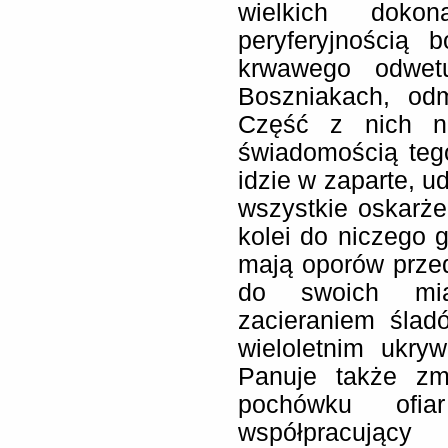
wielkich doko
peryferyjnością 
krwawego odwet
Boszniakach, odmi
Część z nich n
świadomością tego
idzie w zaparte, u
wszystkie oskarżen
kolei do niczego g
mają oporów prze
do swoich mia
zacieraniem śla
wieloletnim ukry
Panuje także zm
pochówku ofia
współpracujący