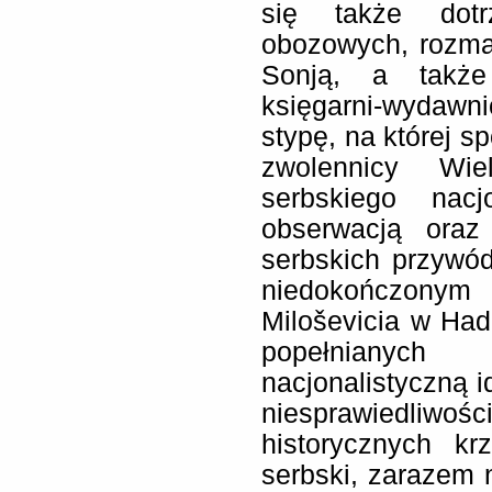
się także dotr
obozowych, rozma
Sonją, a także 
księgarni-wydaw
stypę, na której sp
zwolennicy Wie
serbskiego nacj
obserwacją oraz
serbskich przywó
niedokończonym
Miloševicia w Had
popełnianyc
nacjonalistyczną i
niesprawiedli
historycznych kr
serbski, zarazem