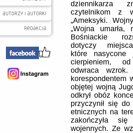
dziennikarza z
czytelnikom z 
„Ameksyki. Wojny
„Wojna umarła, n
Bośniackie roz
dotyczy miejsca
które nasycone j
cierpieniem, o
odwraca wzrok.
korespondentem w
objętej wojną Jug
odkrył obóz konce
przyczynił się do
etnicznych na ter
zakończyła się
wojennych. Ze wz