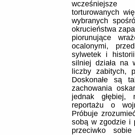
wcześniejsze
torturowanych wię
wybranych spośró
okrucieństwa zapad
piorunujące wra
ocalonymi, przed
sylwetek i histor
silniej działa n
liczby zabitych, 
Doskonałe są ta
zachowania oskar
jednak głębiej,
reportażu o woj
Próbuje zrozumieć,
sobą w zgodzie i p
przeciwko sobi