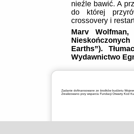
nieźle bawić. A prz
do której przyr
crossovery i resta
Marv Wolfman, 
Nieskończonych Z
Earths”). Tłuma
Wydawnictwo Egm
Zadanie dofinansowane ze środków budżetu Wojewó
Zrealizowano przy wsparciu Fundacji Otwarty Kod Kul