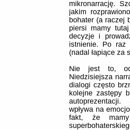
mikronarrację. Sz
jakim rozprawion
bohater (a raczej 
piersi mamy tuta
decyzje i prowad
istnienie. Po ra
(nadal łapiące za 
Nie jest to, oc
Niedzisiejsza narr
dialogi często brz
kolejne zastępy 
autoprezentacji
wpływa na emocjo
fakt, że mamy
superbohaterskieg