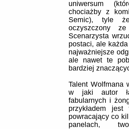
uniwersum (któ
chociażby z kom
Semic), tyle ż
oczyszczony ze
Scenarzysta wrzuc
postaci, ale każda
najważniejsze odg
ale nawet te po
bardziej znaczący
Talent Wolfmana w
w jaki autor ł
fabularnych i żon
przykładem jest
powracający co ki
panelach, tw