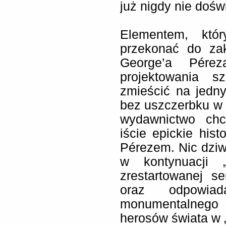
już nigdy nie doś
Elementem, któr
przekonać do za
George’a Pére
projektowania sz
zmieścić na jedny
bez uszczerbku w k
wydawnictwo chc
iście epickie hist
Pérezem. Nic dziw
w kontynuacji „K
zrestartowanej s
oraz odpowia
monumentalneg
herosów świata w 