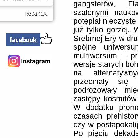
gangsterów, F
szalonymi nauko
potępiał nieczyste
już tylko gorzej.
Srebrnej Ery w drug
spójne uniwers
multiwersum – p
wersje starych boh
na alternatywn
przecinały się
podróżowały mię
zastępy kosmitów
W dodatku prom
czasach prehisto
czy w postapokali
Po pięciu deka