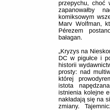
przepychu, choć 
zapanowałby na
komiksowym wszec
Marv Wolfman, kt
Pérezem postano
bałagan.
„Kryzys na Niesko
DC w pigułce i p
historii wydawnict
prosty: nad mult
której prowodyre
istota napędzan
istnienia kolejne 
nakładają się na s
zmiany. Tajemni