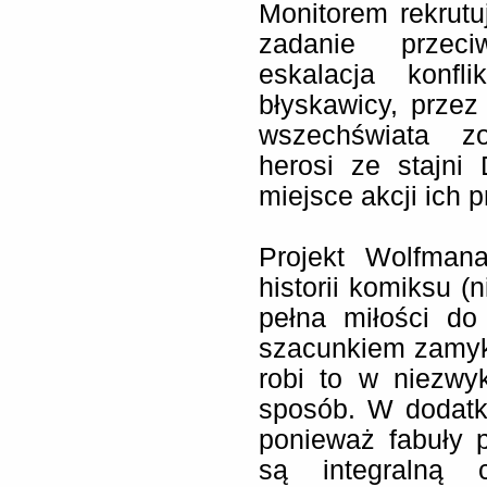
Monitorem rekrut
zadanie przeci
eskalacja konfl
błyskawicy, przez
wszechświata z
herosi ze stajn
miejsce akcji ich 
Projekt Wolfman
historii komiksu (
pełna miłości do
szacunkiem zamyka 
robi to w niezwy
sposób. W dodatku
ponieważ fabuły 
są integralną c