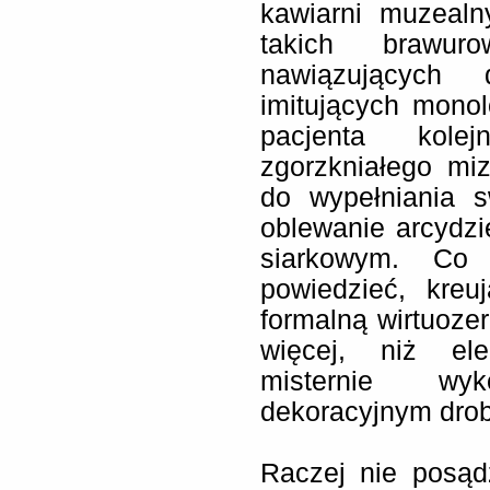
kawiarni muzealny
takich brawuro
nawiązujących
imitujących mono
pacjenta kole
zgorzkniałego mi
do wypełniania s
oblewanie arcydz
siarkowym. Co
powiedzieć, kreu
formalną wirtuozer
więcej, niż ele
misternie wy
dekoracyjnym dro
Raczej nie posąd