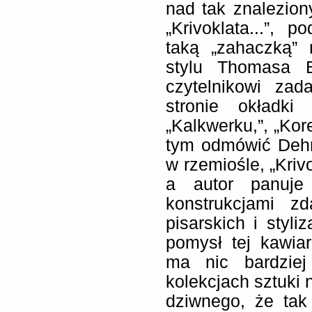
nad tak znalezion
„Krivoklata...”, 
taką „zahaczką” 
stylu Thomasa B
czytelnikowi zad
stronie okładk
„Kalkwerku,”, „Kore
tym odmówić Dehn
w rzemiośle, „Krivo
a autor panuje 
konstrukcjami z
pisarskich i styl
pomysł tej kawiar
ma nic bardzie
kolekcjach sztuki 
dziwnego, że tak 