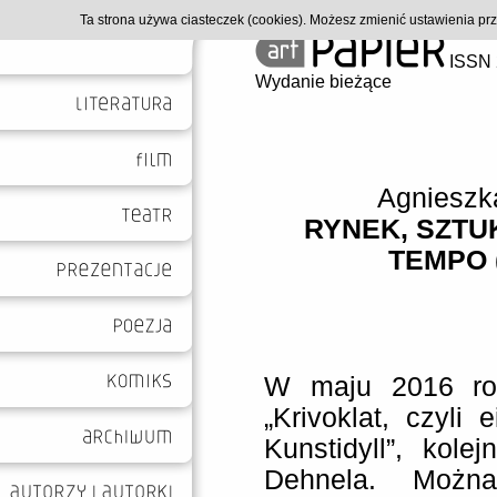
Ta strona używa ciasteczek (cookies). Możesz zmienić ustawienia p
ISSN 
Wydanie bieżące
Agnieszk
RYNEK, SZTU
TEMPO 
W maju 2016 rok
„Krivoklat, czyli 
Kunstidyll”, kole
Dehnela. Możn