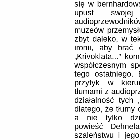
się w bernhardows
upust swojej
audioprzewodnik
muzeów przemysłu
zbyt daleko, w t
ironii, aby brać
„Krivoklata...” k
współczesnym spo
tego ostatniego.
przytyk w kierun
tłumami z audiopr
działalność tych „
dlatego, że tłumy
a nie tylko dzi
powieść Dehnela
szaleństwu i jeg