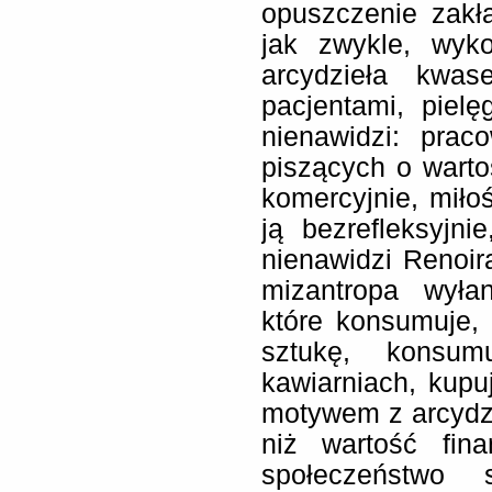
opuszczenie zakł
jak zwykle, wyko
arcydzieła kwa
pacjentami, pielę
nienawidzi: prac
piszących o warto
komercyjnie, miło
ją bezrefleksyjni
nienawidzi Renoir
mizantropa wyła
które konsumuje,
sztukę, konsum
kawiarniach, kupu
motywem z arcydzie
niż wartość fin
społeczeństwo