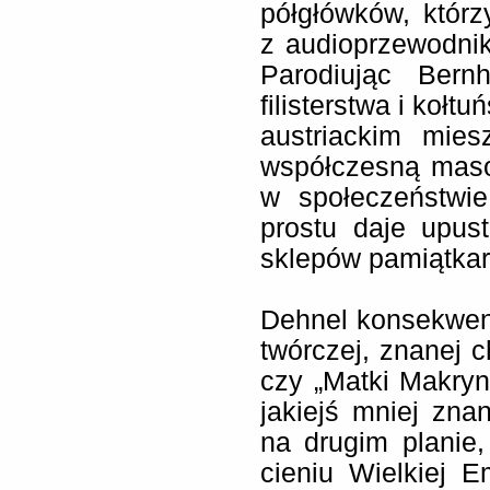
półgłówków, którz
z audioprzewodni
Parodiując Bern
filisterstwa i kołt
austriackim mies
współczesną masow
w społeczeństwi
prostu daje upus
sklepów pamiątkar
Dehnel konsekwentn
twórczej, znanej c
czy „Matki Makryny
jakiejś mniej znan
na drugim planie
cieniu Wielkiej E