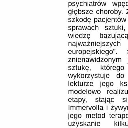
psychiatrów wpę
głębsze choroby. 
szkodę pacjentów 
sprawach sztuki,
wiedzę bazują
najważniejsz
europejskiego”.
znienawidzonym j
sztukę, którego
wykorzystuje do
lekturze jego ks
modelowo realiz
etapy, stając 
Immervolla i żyw
jego metod terap
uzyskanie kil