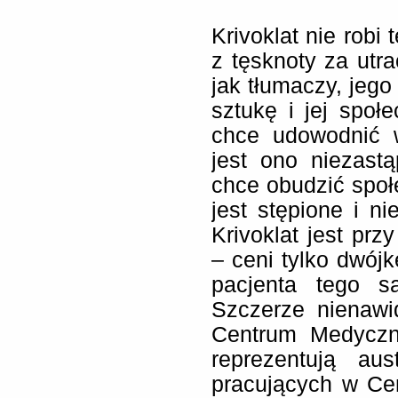
Krivoklat nie robi
z tęsknoty za utr
jak tłumaczy, jego
sztukę i jej społ
chce udowodnić w
jest ono niezastą
chce obudzić społ
jest stępione i ni
Krivoklat jest pr
– ceni tylko dwójk
pacjenta tego s
Szczerze nienawi
Centrum Medyczn
reprezentują aus
pracujących w Cen