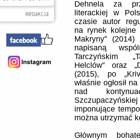
Dehnela za prz
literackiej w Po
czasie autor reg
na rynek kolejne 
Makryny” (2014) 
napisaną wspó
Tarczyńskim „
Helclów” oraz „
(2015), po „Kriv
właśnie ogłosił na
nad kontynua
Szczupaczyńskie
imponujące tempo
można utrzymać ko
Głównym bohate