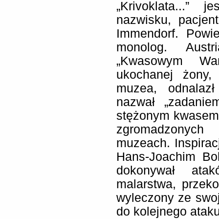
„Krivoklata...”
nazwisku, pacje
Immendorf. Powie
monolog. Aust
„Kwasowym Wan
ukochanej żony, 
muzea, odnalazł
nazwał „zadanie
stężonym kwasem 
zgromadzonych 
muzeach. Inspiracj
Hans-Joachim Boh
dokonywał ata
malarstwa, przeko
wyleczony ze swoj
do kolejnego ataku