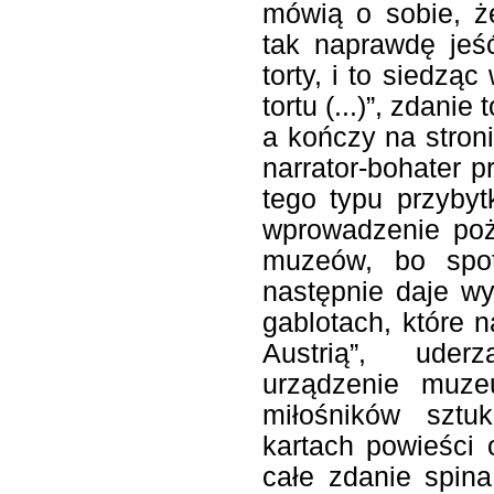
mówią o sobie, 
tak naprawdę jeś
torty, i to siedzą
tortu (...)”, zdani
a kończy na stron
narrator-bohater p
tego typu przyby
wprowadzenie po
muzeów, bo spot
następnie daje w
gablotach, które 
Austrią”, uder
urządzenie muze
miłośników sztu
kartach powieści
całe zdanie spin