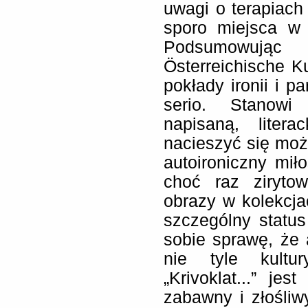
uwagi o terapiach
sporo miejsca w
Podsumowując 
Österreichische K
pokłady ironii i p
serio. Stanowi
napisaną, litera
nacieszyć się może
autoironiczny mił
choć raz ziryto
obrazy w kolekcjac
szczególny status
sobie sprawę, że 
nie tyle kultur
„Krivoklat...” je
zabawny i złośliwy