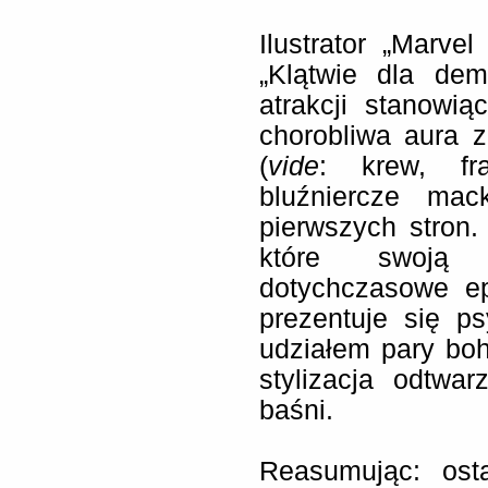
Ilustrator „Marv
„Klątwie dla dem
atrakcji stanowią
chorobliwa aura 
(
vide
: krew, fr
bluźniercze mac
pierwszych stron
które swoją s
dotychczasowe ep
prezentuje się p
udziałem pary boh
stylizacja odtwa
baśni.
Reasumując: ost