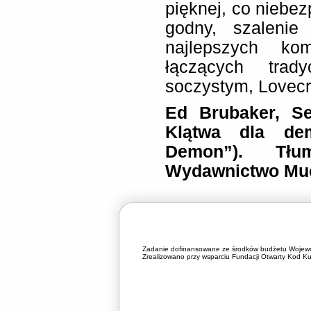
pięknej, co niebez
godny, szalenie
najlepszych kom
łączących trad
soczystym, Lovecr
Ed Brubaker, Se
Klątwa dla dem
Demon”). Tłum
Wydawnictwo Muc
Zadanie dofinansowane ze środków budżetu Wojewó
Zrealizowano przy wsparciu Fundacji Otwarty Kod Kul