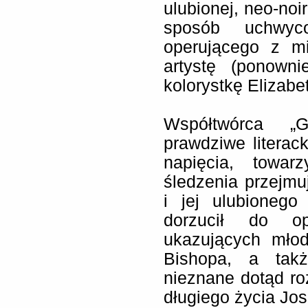
ulubionej, neo-no
sposób uchwyco
operującego z m
artystę (ponown
kolorystkę Elizabet
Współtwórca „G
prawdziwe literac
napięcia, towar
śledzenia przejmuj
i jej ulubioneg
dorzucił do opo
ukazujących mło
Bishopa, a tak
nieznane dotąd ro
długiego życia Jo