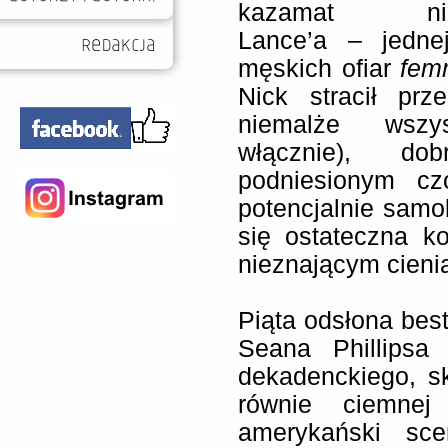
kazamat niez
Lance’a – jednej
męskich ofiar
fem
Nick stracił prze
niemalże wsz
włącznie), do
podniesionym cz
potencjalnie samo
się ostateczna k
nieznającym cienia
Piąta odsłona best
Seana Phillipsa
dekadenckiego, s
równie ciemnej
amerykański sce