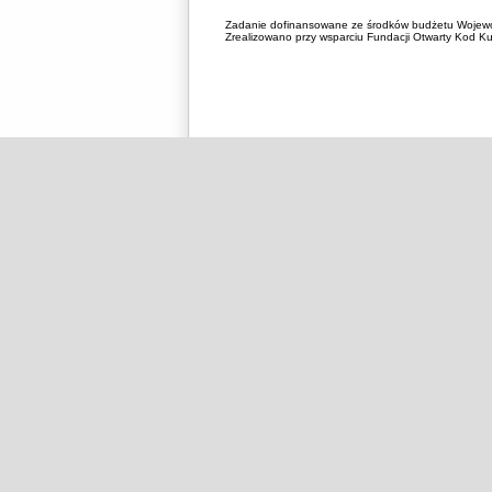
Zadanie dofinansowane ze środków budżetu Wojewó
Zrealizowano przy wsparciu Fundacji Otwarty Kod Kul