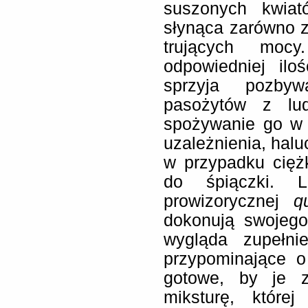
suszonych kwiat
słynąca zarówno ze
trujących moc
odpowiedniej ilo
sprzyja pozbyw
pasożytów z lud
spożywanie go w
uzależnienia, halu
w przypadku ciężk
do śpiączki. 
prowizorycznej
q
dokonują swojego
wygląda zupełnie
przypominające o 
gotowe, by je z
miksturę, które