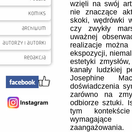
wzięli na swój ar
nie znaczące akt
skoki, wędrówki w 
czy zwykły mars
uważnej obserwacj
realizacje można 
ekspozycji, niemal
estetyki zmysłów,
kanały ludzkiej p
Josephine Mac
doświadczenia syn
zarówno na zmys
odbiorze sztuki. 
tym kontekście
wymagające f
zaangażowania.