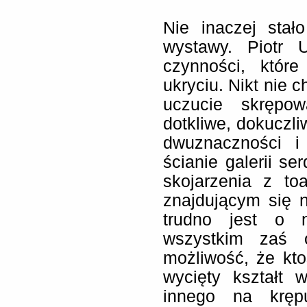
Nie inaczej stał
wystawy. Piotr U
czynności, któr
ukryciu. Nikt nie 
uczucie skrępo
dotkliwe, dokuczli
dwuznaczności i
ścianie galerii s
skojarzenia z to
znajdującym się 
trudno jest o n
wszystkim zaś 
możliwość, że kto
wycięty kształt 
innego na krępu