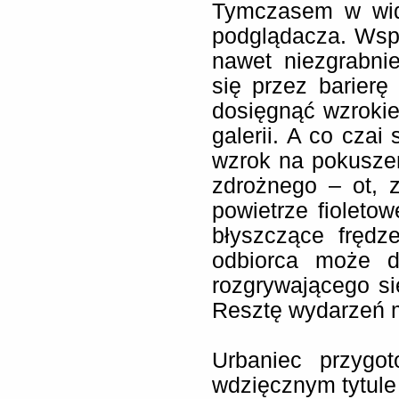
Tymczasem w wid
podglądacza. Wsp
nawet niezgrabni
się przez barierę
dosięgnąć wzrokiem
galerii. A co czai
wzrok na pokuszeni
zdrożnego – ot, z
powietrze fioletow
błyszczące frędze
odbiorca może d
rozgrywającego s
Resztę wydarzeń 
Urbaniec przygo
wdzięcznym tytule