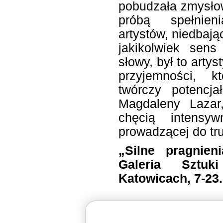
pobudzała zmysło
próbą spełnien
artystów, niedbają
jakikolwiek sens
słowy, był to artys
przyjemności, k
twórczy potencja
Magdaleny Lazar
chęcią intensyw
prowadzącej do tru
„Silne pragnien
Galeria Sztu
Katowicach, 7-23.