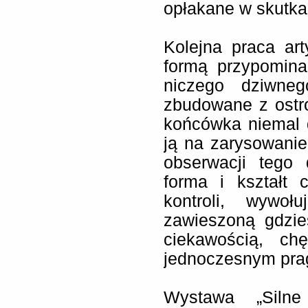
opłakane w skutka
Kolejna praca arty
formą przypomin
niczego dziwne
zbudowane z ostr
końcówka niemal d
ją na zarysowanie
obserwacji tego
forma i kształt 
kontroli, wywoł
zawieszoną gdzie
ciekawością, ch
jednoczesnym pr
Wystawa „Silne