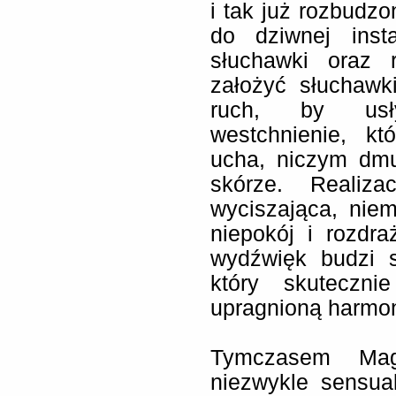
i tak już rozbudz
do dziwnej insta
słuchawki oraz 
założyć słuchawk
ruch, by usły
westchnienie, kt
ucha, niczym dmu
skórze. Realiza
wyciszająca, niem
niepokój i rozdra
wydźwięk budzi 
który skuteczni
upragnioną harmon
Tymczasem Magd
niezwykle sensual