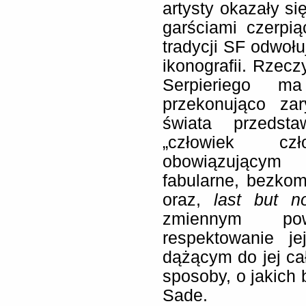
artysty okazały s
garściami czerpią
tradycji SF odwołu
ikonografii. Rzec
Serpieriego m
przekonująco zar
świata przedsta
„człowiek cz
obowiązującym 
fabularne, bezko
oraz,
last but no
zmiennym po
respektowanie j
dążącym do jej ca
sposoby, o jakich 
Sade.