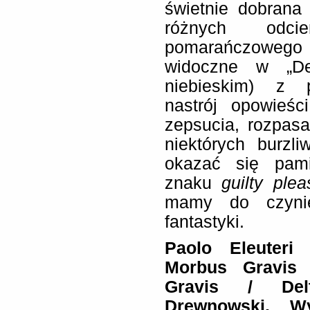
świetnie dobrana 
różnych odci
pomarańczowego
widoczne w „Del
niebieskim) z 
nastrój opowieś
zepsucia, rozpasa
niektórych burzl
okazać się pam
znaku
guilty plea
mamy do czynie
fantastyki.
Paolo Eleuteri
Morbus Gravis 
Gravis / De
Drewnows
ki. W