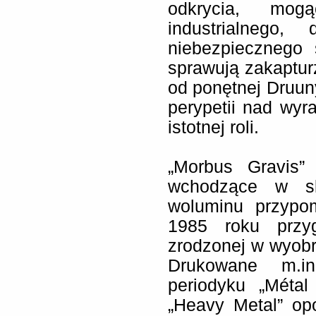
odkrycia, mogą
industrialnego,
niebezpiecznego ś
sprawują zakapturz
od ponętnej Druun
perypetii nad wyr
istotnej roli.
„Morbus Gravis”
wchodzące w sk
woluminu przypo
1985 roku przy
zrodzonej w wyobra
Drukowane m.in
periodyku „Métal
„Heavy Metal” op