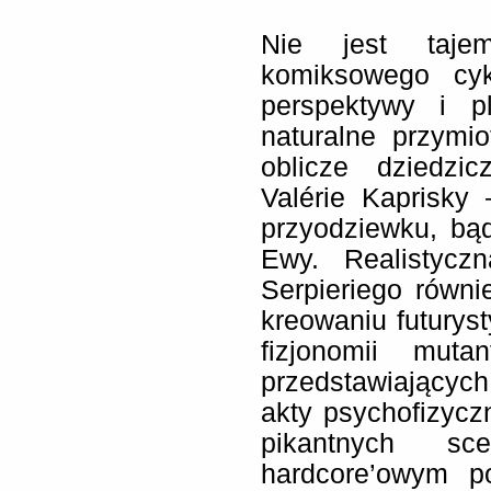
Nie jest taje
komiksowego cyk
perspektywy i pl
naturalne przymi
oblicze dziedzic
Valérie Kaprisky
przyodziewku, bąd
Ewy. Realistycz
Serpieriego równ
kreowaniu futurys
fizjonomii mut
przedstawiającyc
akty psychofizyc
pikantnych s
hardcore’owym p