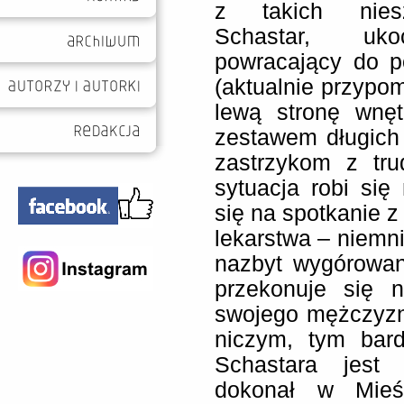
z takich niesz
Schastar, uko
powracający do po
(aktualnie przypo
lewą stronę wnęt
zestawem długich 
zastrzykom z tr
sytuacja robi się
się na spotkanie 
lekarstwa – niemn
nazbyt wygórowan
przekonuje się 
swojego mężczyzn
niczym, tym bard
Schastara jest 
dokonał w Mieś