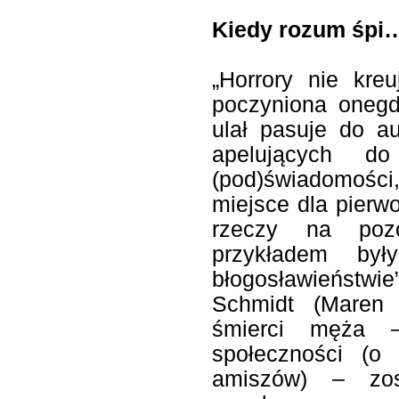
Kiedy rozum śpi
„Horrory nie kre
poczyniona onegd
ulał pasuje do au
apelujących do
(pod)świadomośc
miejsce dla pierw
rzeczy na pozó
przykładem był
błogosławieństw
Schmidt (Maren 
śmierci męża – 
społeczności (o 
amiszów) – zos