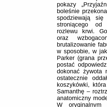
pokazy „Przyjaź
boleśnie przekona
spodziewają się
stroniącego od
rozlewu krwi. G
oraz wzbogaco
brutalizowanie fab
w sposobie, w jaki
Parker (grana pr
postać odpowiedz
dokonać żywota 
ostatecznie odd
koszykówki, któr
Samanthę – roztrz
anatomiczny mode
W oryginalnym 