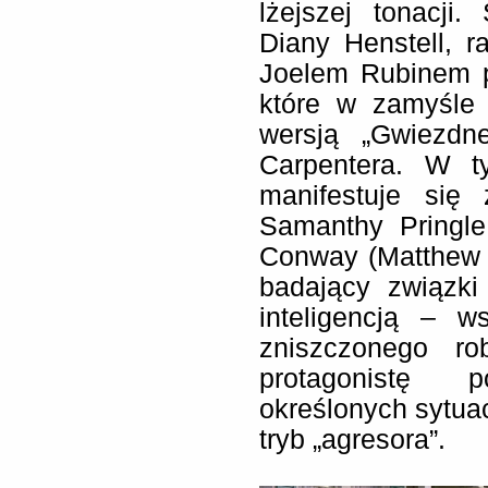
lżejszej tonacji
Diany Henstell, 
Joelem Rubinem p
które w zamyśle 
wersją „Gwiezdn
Carpentera. W t
manifestuje się 
Samanthy Pringle
Conway (Matthew L
badający związki
inteligencją – 
zniszczonego ro
protagonistę
określonych sytua
tryb „agresora”.