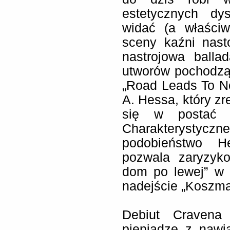
estetycznych dy
widać (a właściw
sceny kaźni nasto
nastrojowa balla
utworów pochodząc
„Road Leads To N
A. Hessa, który zr
się w postać s
Charakterystyczn
podobieństwo H
pozwala zaryzyko
dom po lewej” w 
nadejście „Koszma
Debiut Cravena
pieniądze z nawi