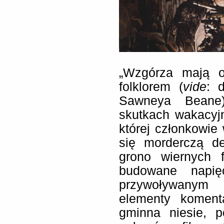
„Wzgórza mają o
folklorem (
vide
: 
Sawneya Beane)
skutkach wakacyjn
której członkowie
się morderczą de
grono wiernych 
budowane napię
przywoływanym 
elementy koment
gminna niesie, 