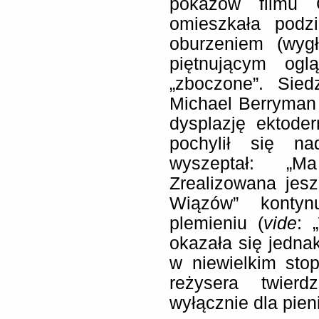
pokazów filmu 
omieszkała podz
oburzeniem (wyg
piętnującym ogl
„zboczone”. Sie
Michael Berryman 
dysplazję ektode
pochylił się na
wyszeptał: „M
Zrealizowana jes
Wiązów” kontynu
plemieniu (
vide
: 
okazała się jedna
w niewielkim sto
reżysera twierd
wyłącznie dla pien