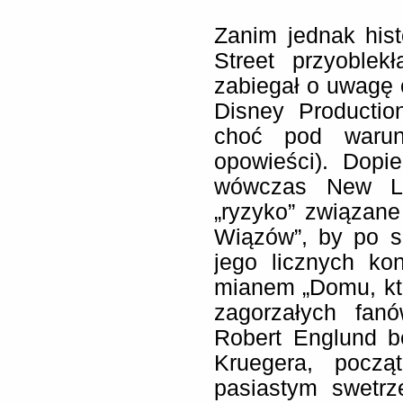
Zanim jednak his
Street przyoblek
zabiegał o uwagę 
Disney Productio
choć pod warunk
opowieści). Dopie
wówczas New Li
„ryzyko” związane
Wiązów”, by po s
jego licznych ko
mianem „Domu, kt
zagorzałych fanó
Robert Englund b
Kruegera, pocz
pasiastym swetrz