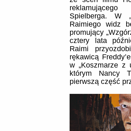
reklamującego 
Spielberga. W 
Raimiego widz b
promujący „Wzgór
cztery lata późn
Raimi przyozdob
rękawicą Freddy’
w „Koszmarze z u
którym Nancy T
pierwszą część pr