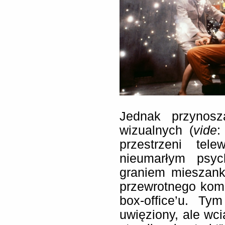
Jednak przynosz
wizualnych (
vide
:
przestrzeni tele
nieumarłym psyc
graniem mieszank
przewrotnego kome
box-office’u. T
uwięziony, ale wci