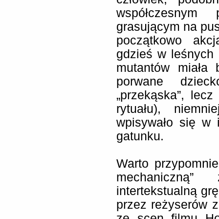
współczesnym p
grasującym na pus
początkowo akcj
gdzieś w leśnych
mutantów miała 
porwane dziec
„przekąska”, lecz
rytuału), niemn
wpisywało się w 
gatunku.
Warto przypomnie
mechaniczną” z
intertekstualną g
przez reżyserów z
ze scen filmu Ho