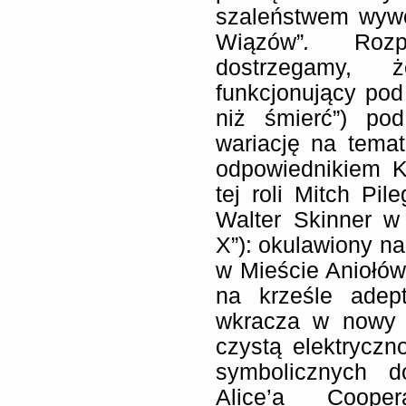
szaleństwem wywo
Wiązów”
.
Roz
dostrzegamy,
funkcjonujący pod 
niż śmierć”) po
wariację na tema
odpowiednikiem K
tej roli Mitch Pil
Walter Skinner w
X”): okulawiony na
w Mieście Aniołów
na krześle adept
wkracza w nowy w
czystą elektrycz
symbolicznych d
Alice’a Coope