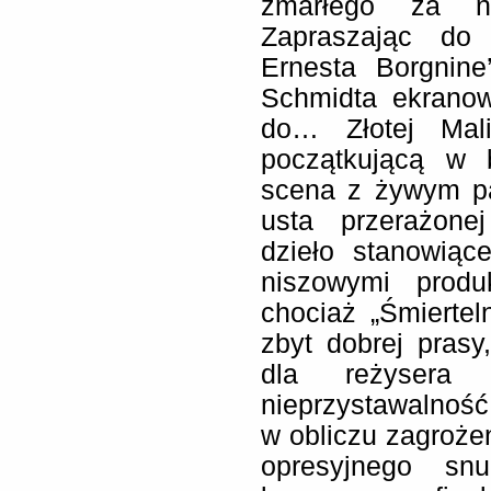
zmarłego za na
Zapraszając do 
Ernesta Borgnine
Schmidta ekranow
do… Złotej Mali
początkującą w 
scena z żywym p
usta przerażonej
dzieło stanowiąc
niszowymi prod
chociaż „Śmiertel
zbyt dobrej pras
dla reżysera 
nieprzystawalnoś
w obliczu zagrożen
opresyjnego sn