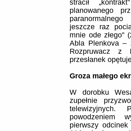
stracił „kontra
planowanego prz
paranormalnego
jeszcze raz poci
mnie ode złego” 
Abla Plenkova – 
Rozpruwacz z R
przesłanek opętuj
Groza małego ek
W dorobku Wesa
zupełnie przyzwo
telewizyjnych.
powodzeniem wy
pierwszy odcinek „