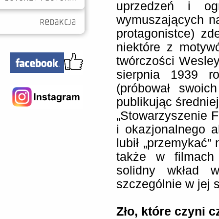
uprzedzeń i og
wymuszających na
protagonistce) zd
niektóre z motyw
twórczości Wesle
sierpnia 1939 r
(próbował swoich 
publikując średnie
„Stowarzyszenie F
i okazjonalnego a
lubił „przemykać” 
także w filmach 
solidny wkład w 
szczególnie w jej
Zło, które czyni 