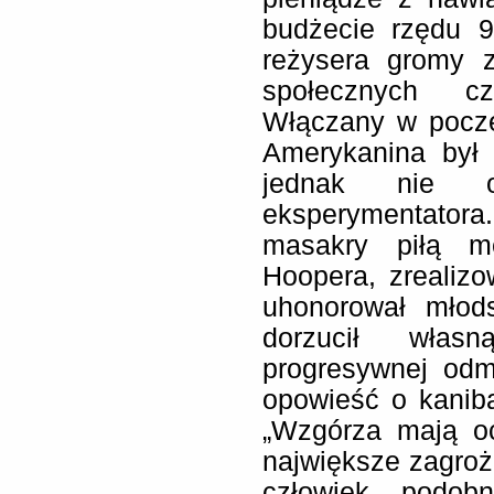
budżecie rzędu 9
reżysera gromy z
społecznych c
Włączany w pocz
Amerykanina był 
jednak nie o
eksperymentatora
masakry piłą me
Hoopera, zrealizo
uhonorował młod
dorzucił wła
progresywnej odm
opowieść o kanibal
„Wzgórza mają oc
największe zagroż
człowiek, podob