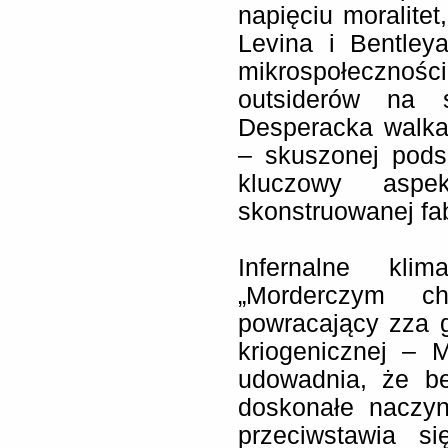
napięciu moralitet,
Levina i Bentleya
mikrospołeczności
outsiderów na 
Desperacka walka
– skuszonej pods
kluczowy aspek
skonstruowanej fab
Infernalne kli
„Morderczym ch
powracający zza 
kriogenicznej – 
udowadnia, że b
doskonałe naczyni
przeciwstawia si