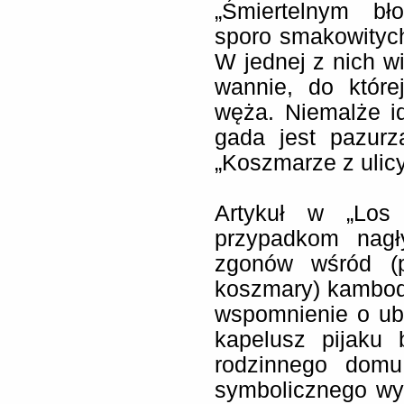
„Śmiertelnym bło
sporo smakowitych
W jednej z nich w
wannie, do któr
węża. Niemalże i
gada jest pazurz
„Koszmarze z ulic
Artykuł w „Los
przypadkom nagł
zgonów wśród (p
koszmary) kambod
wspomnienie o ub
kapelusz pijaku
rodzinnego dom
symbolicznego w