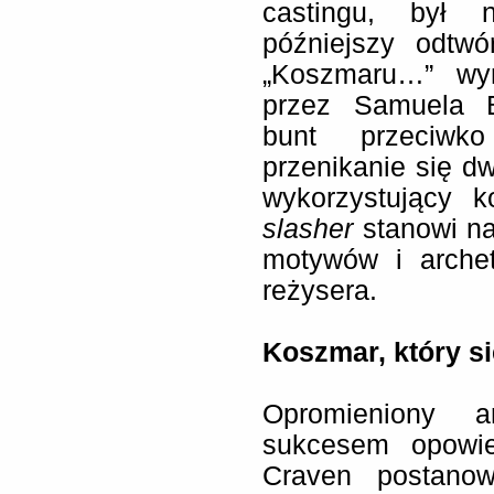
castingu, był n
późniejszy odtwó
„Koszmaru…” wy
przez Samuela B
bunt przeciwko
przenikanie się d
wykorzystujący 
slasher
stanowi na
motywów i archet
reżysera.
Koszmar, który si
Opromieniony a
sukcesem opowie
Craven postanow