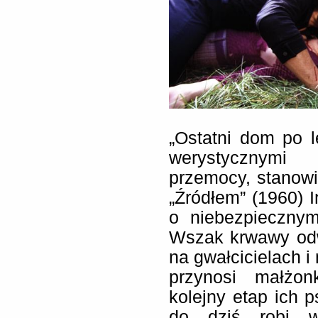
„Ostatni dom po l
werystycznymi
przemocy, stanowi
„Źródłem” (1960)
o niebezpiecznym
Wszak krwawy odw
na gwałcicielach i
przynosi małż
kolejny etap ich 
do dziś robi w