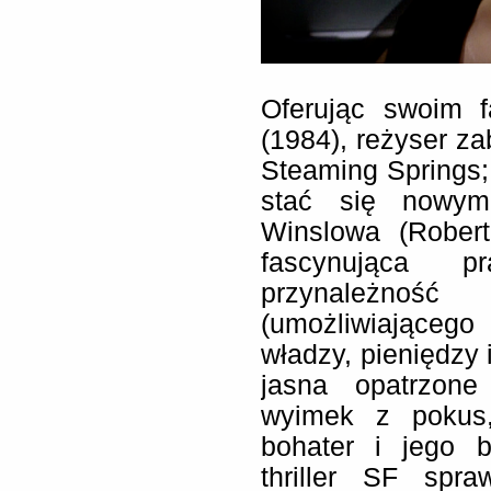
Oferując swoim f
(1984), reżyser za
Steaming Springs;
stać się nowym
Winslowa (Robert
fascynująca 
przynależnoś
(umożliwiająceg
władzy, pieniędzy 
jasna opatrzone
wyimek z pokus,
bohater i jego 
thriller SF spr