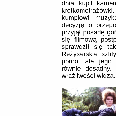
dnia kupił kame
krótkometrażówk
kumplowi, muzyk
decyzję o przep
przyjął posadę go
się filmową post
sprawdził się ta
Reżyserskie szli
porno, ale jego
równie dosadny, 
wrażliwości widza.