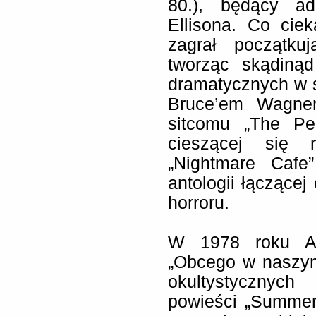
80.), będący ad
Ellisona. Co cie
zagrał początku
tworząc skądinąd
dramatycznych w s
Bruce’em Wagner
sitcomu „The Pe
cieszącej się 
„Nightmare Cafe
antologii łączącej 
horroru.
W 1978 roku Ame
„Obcego w naszym
okultystycznyc
powieści „Summer