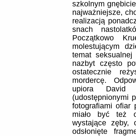
szkolnym gnębicie
najważniejsze, cho
realizacją ponadc
snach nastolatk
Początkowo Kru
molestującym dz
temat seksualnej
nazbyt często po
ostatecznie reż
mordercę. Odpow
upiora David 
(udostępnionymi 
fotografiami ofiar
miało być też o
wystające zęby, 
odsłonięte frag