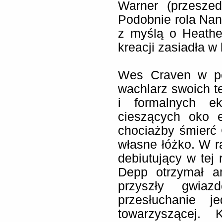
Warner (przeszed
Podobnie rola Na
z myślą o Heathe
kreacji zasiadła w
Wes Craven w pe
wachlarz swoich t
i formalnych e
cieszących oko e
chociażby śmierć 
własne łóżko. W 
debiutujący w tej 
Depp otrzymał a
przyszły gwia
przesłuchanie j
towarzyszącej. 