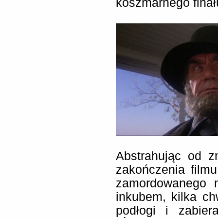
koszmarnego finał
Abstrahując od z
zakończenia film
zamordowanego m
inkubem, kilka c
podłogi i zabier