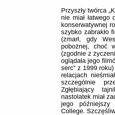
Przyszły twórca „
nie miał łatwego
konserwatywnej ro
szybko zabrakło f
(zmarł, gdy Wes 
pobożnej, choć w
(zgodnie z życzen
oglądała jego film
serc” z 1999 roku
relacjach nieśmi
szczególnie prze
Zgłębiający tajn
nastolatek miał za
jego późniejszy
College. Szczęśli