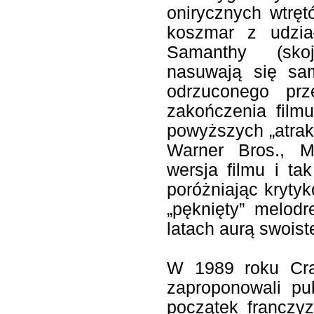
onirycznych wtręt
koszmar z udzia
Samanthy (sko
nasuwają się sa
odrzuconego pr
zakończenia film
powyższych „atrakc
Warner Bros., Ma
wersja filmu i ta
poróżniając krytyk
„pęknięty” melod
latach aurą swoist
W 1989 roku Cra
zaproponowali pub
początek franczy