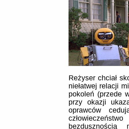
Reżyser chciał sk
niełatwej relacji 
pokoleń (przede w
przy okazji ukaz
oprawców ceduj
człowieczeństw
bezdusznością m