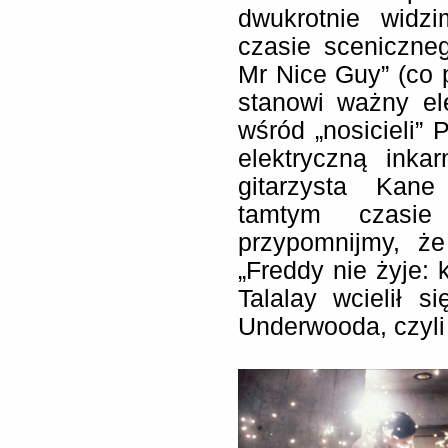
dwukrotnie widz
czasie sceniczne
Mr Nice Guy” (co
stanowi ważny el
wśród „nosicieli”
elektryczną inka
gitarzysta Kane
tamtym czasi
przypomnijmy, że
„Freddy nie żyje:
Talalay wcielił 
Underwooda, czyli