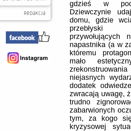
gdzieś w podm
Dziewczynie uda
domu, gdzie wcią
przebłyski
przywołujących n
napastnika (a w z
któremu protagon
mało estetyc
zrekonstruowan
niejasnych wydar
dodatek odwiedze
zwracają uwagę, ż
trudno zignorowa
zabarwionych oczu
tym, za kogo si
kryzysowej sytua