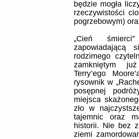
będzie mogła lic
rzeczywistości c
pogrzebowym) oraz 
„Cień śmierci
zapowiadającą s
rodzimego czytel
zamkniętym już
Terry’ego Moore’
rysownik w „Rache
posępnej podró
miejsca skażoneg
zło w najczystsz
tajemnic oraz m
historii. Nie bez 
ziemi zamordowan