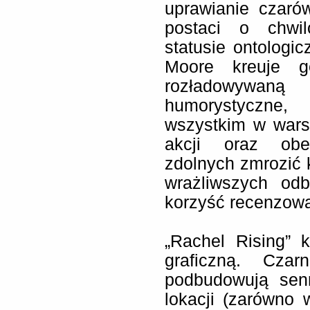
uprawianie czarów
postaci o chwi
statusie ontologic
Moore kreuje gę
rozładowywaną
humorystyczne,
wszystkim w wars
akcji oraz obe
zdolnych zmrozić 
wrażliwszych odb
korzyść recenzow
„Rachel Rising” 
graficzną. Czarn
podbudowują sen
lokacji (zarówno w