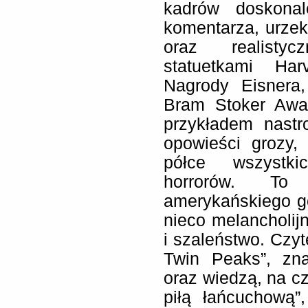
kadrów doskona
komentarza, urzek
oraz realisty
statuetkami Ha
Nagrody Eisnera,
Bram Stoker Awar
przykładem nastr
opowieści grozy,
półce wszystki
horrorów. T
amerykańskiego go
nieco melancholijn
i szaleństwo. Czyt
Twin Peaks”, zna
oraz wiedzą, na 
piłą łańcuchową”