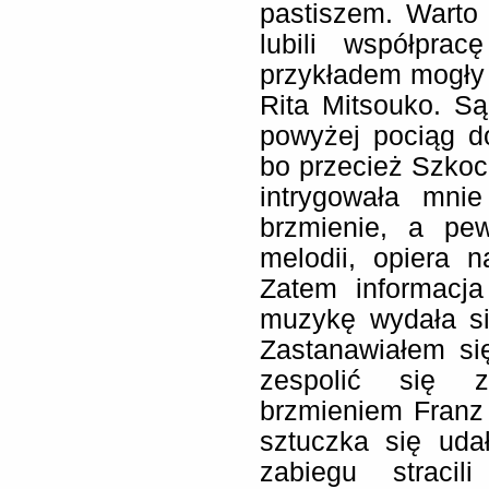
pastiszem. Warto
lubili współpra
przykładem mogły 
Rita Mitsouko. S
powyżej pociąg do
bo przecież Szkoci
intrygowała mni
brzmienie, a pe
melodii, opiera 
Zatem informacj
muzykę wydała si
Zastanawiałem si
zespolić się z
brzmieniem Franz 
sztuczka się uda
zabiegu stracil