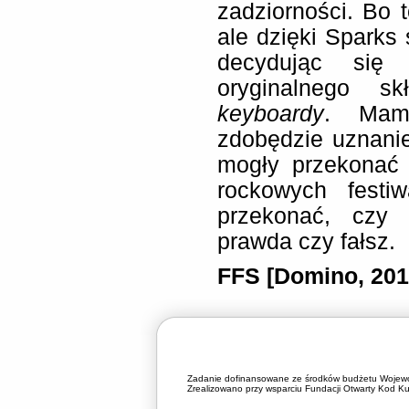
zadziorności. Bo 
ale dzięki Sparks 
decydując się
oryginalnego s
keyboardy
. Mam
zdobędzie uznani
mogły przekonać 
rockowych festi
przekonać, czy „
prawda czy fałsz.
FFS [Domino, 201
Zadanie dofinansowane ze środków budżetu Wojewó
Zrealizowano przy wsparciu Fundacji Otwarty Kod Kul