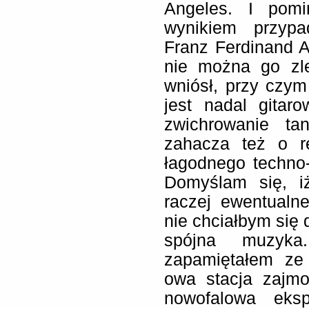
Angeles. I pom
wynikiem przypa
Franz Ferdinand 
nie można go zl
wniósł, przy czym
jest nadal gita
zwichrowanie ta
zahacza też o r
łagodnego techno-
Domyślam się, i
raczej ewentualn
nie chciałbym się 
spójna muzyka.
zapamiętałem ze
owa stacja zajmo
nowofalowa eksp