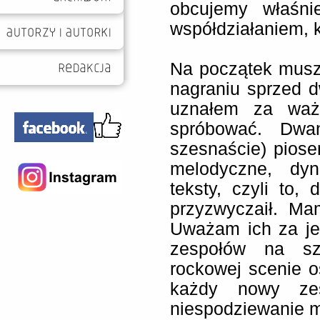
obcujemy właśni
współdziałaniem, 
Na początek muszę
nagraniu sprzed d
uznałem za ważn
spróbować. Dw
szesnaście) piose
melodyczne, dyn
teksty, czyli to
przyzwyczaił. Ma
Uważam ich za jed
zespołów na szk
rockowej scenie o
każdy nowy zes
niespodziewanie m