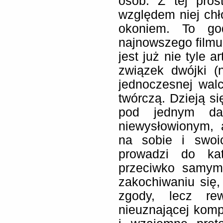
osób. Z tej pros
względem niej chł
okoniem. To go
najnowszego filmu 
jest już nie tyle 
związek dwójki (n
jednoczesnej wal
twórczą. Dzieją si
pod jednym da
niewysłowionym,
na sobie i swoi
prowadzi do kata
przeciwko samym
zakochiwaniu się,
zgody, lecz re
nieuznającej komp