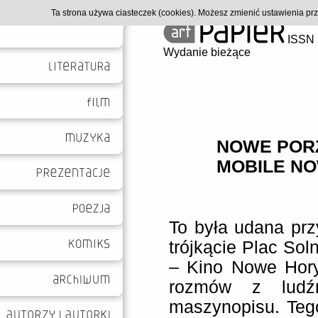
Ta strona używa ciasteczek (cookies). Możesz zmienić ustawienia p
ISSN 
Wydanie bieżące
NOWE PORZĄ
MOBILE N
To była udana prz
trójkącie Plac Sol
– Kino Nowe Horyz
rozmów z ludźmi
maszynopisu. Teg