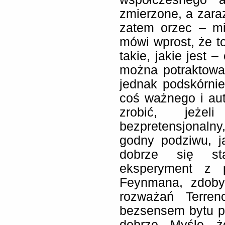
zmierzone, a zara
zatem orzec – mi
mówi wprost, że to
takie, jakie jest 
można potraktowa
jednak podskórnie
coś ważnego i au
zrobić, jeże
bezpretensjonalny
godny podziwu, j
dobrze się st
eksperyment z p
Feynmana, zdoby
rozważań Terre
bezsensem bytu 
dobrze. Myślę, ż