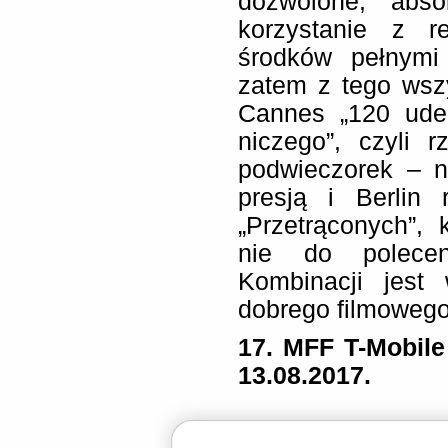
dozwolone, abso
korzystanie z r
środków pełnymi 
zatem z tego wsz
Cannes „120 uder
niczego”, czyli 
podwieczorek – ni
presją i Berlin 
„Przetrąconych”, 
nie do polecen
Kombinacji jest
dobrego filmoweg
17. MFF T-Mobile
13.08.2017.