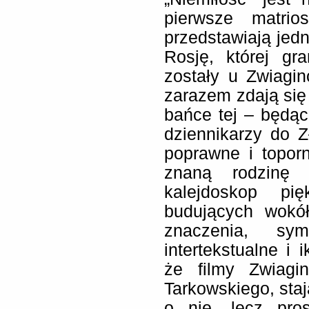
pierwsze matrio
przedstawiają jedn
Rosję, której gr
zostały u Zwiagi
zarazem zdają się
bańce tej – będąc
dziennikarzy do 
poprawne i topor
znaną rodzinę
kalejdoskop pi
budujących wokół
znaczenia, sym
intertekstualne i 
że filmy Zwiagi
Tarkowskiego, staj
o nie, lecz pro