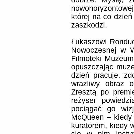
nowohoryzontowe
której na co dzie
zaszkodzi.
Łukaszowi Rondud
Nowoczesnej w Wa
Filmoteki Muzeum,
opuszczając muzea
dzień pracuje, zd
wrażliwy obraz o
Zresztą po prem
reżyser powiedzi
pociągać go wizj
McQueen – kiedy d
kuratorem, kiedy 
się w nim instyn