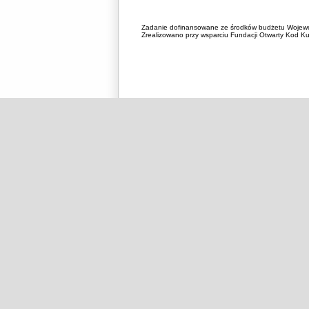
Zadanie dofinansowane ze środków budżetu Wojewó
Zrealizowano przy wsparciu Fundacji Otwarty Kod Kul