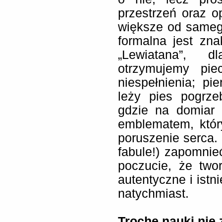
przestrzeń oraz o
większe od sameg
formalna jest zn
„Lewiatana”, 
otrzymujemy piec
niespełnienia; pie
leży pies pogrze
gdzie na domiar 
emblematem, któ
poruszenie serca.
fabule!) zapomnie
poczucie, że two
autentyczne i istn
natychmiast.
Trochę nauki nie