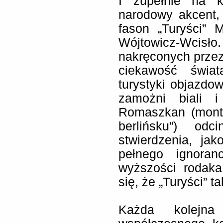
I zupełnie na k
narodowy akcent,
fason „Turyści”
Wójtowicz-Wcisło.
nakręconych przez
ciekawość świa
turystyki objazdow
zamożni biali 
Romaszkan (monta
berlińsku”) od
stwierdzenia, jak
pełnego ignoran
wyższości rodaka
się, że „Turyści” 
Każda kolejna