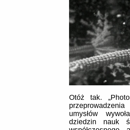
Otóż tak. „Phot
przeprowadzeni
umysłów wywoła
dziedzin nauk ś
współczesnego a