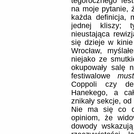
tegorocznego fest
na moje pytanie, 
każda definicja,
jednej kliszy;
nieustająca rewizj
się dzieje w kini
Wrocław, myślał
niejako ze smutki
okupowały salę 
festiwalowe
mus
Coppoli czy del
Hanekego, a cał
znikały sekcje, od 
Nie ma się co 
opiniom, że wido
dowody wskazują