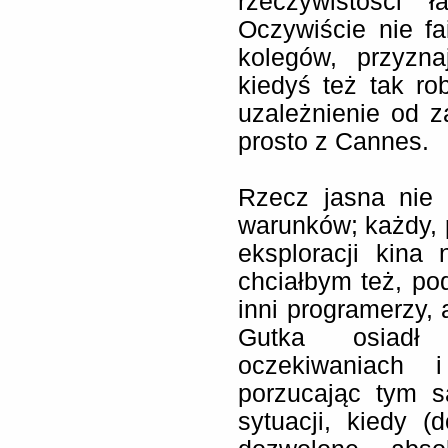
rzeczywistości 
Oczywiście nie fa
kolegów, przyzna
kiedyś też tak ro
uzależnienie od z
prosto z Cannes.
Rzecz jasna nie 
warunków; każdy,
eksploracji kina
chciałbym też, p
inni programerzy,
Gutka osiadł
oczekiwaniach 
porzucając tym 
sytuacji, kiedy (