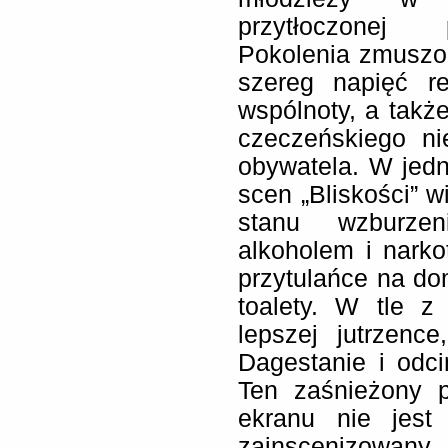
przytłoczonej 
Pokolenia zmuszo
szereg napięć rel
wspólnoty, a także
czeczeńskiego ni
obywatela. W jedn
scen „Bliskości” w
stanu wzburzen
alkoholem i narko
przytulańce na do
toalety. W tle z
lepszej jutrzen
Dagestanie i odc
Ten zaśnieżony p
ekranu nie jest
zainscenizowany,