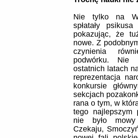
Nie tylko na Ws
spłatały psikus
pokazując, że tu
nowe. Z podobny
czynienia rów
podwórku. Nie 
ostatnich latach n
reprezentacja nar
konkursie główn
sekcjach pozakon
rana o tym, w któr
tego najlepszym 
nie było mowy 
Czekaju, Smoczyńs
nowej fali polsk