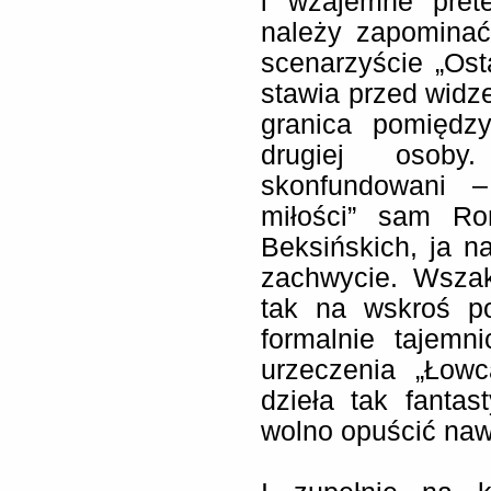
i wzajemne prete
należy zapominać
scenarzyście „Osta
stawia przed widze
granica pomiędz
drugiej osoby
skonfundowani –
miłości” sam Ro
Beksińskich, ja 
zachwycie. Wsza
tak na wskroś p
formalnie tajem
urzeczenia „Łowc
dzieła tak fantas
wolno opuścić naw