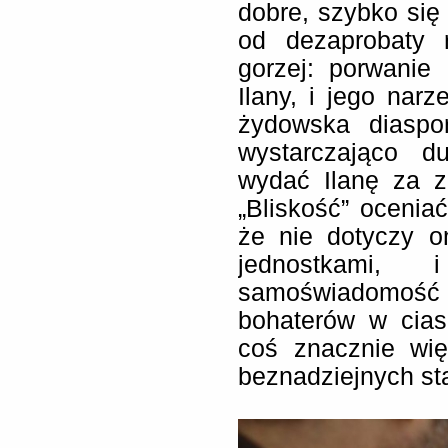
dobre, szybko się
od dezaprobaty 
gorzej: porwanie
Ilany, i jego narz
żydowska diaspo
wystarczająco d
wydać Ilanę za 
„Bliskość” oceniać
że nie dotyczy o
jednostkami,
samoświadomość
bohaterów w cias
coś znacznie więc
beznadziejnych s