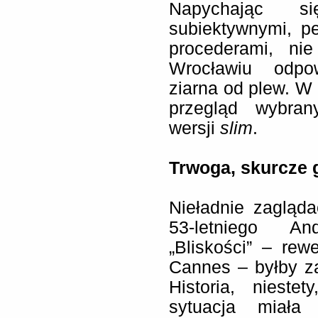
Napychając s
subiektywnymi, pe
procederami, ni
Wrocławiu odpow
ziarna od plew. W 
przegląd wybran
wersji
slim
.
Trwoga, skurcze g
Nieładnie zagląd
53-letniego An
„Bliskości” – rew
Cannes – byłby z
Historia, nieste
sytuacja miała