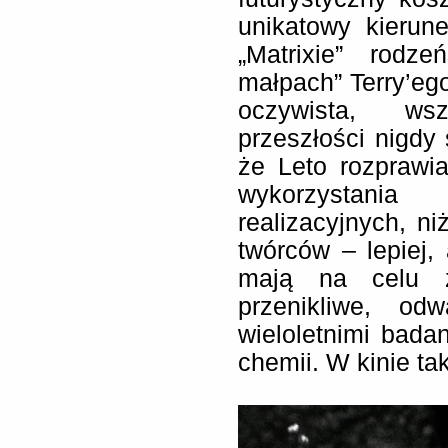
unikatowy kieru
„Matrixie” rodz
małpach” Terry’ego
oczywista, ws
przeszłości nigdy 
że Leto rozprawi
wykorzystania
realizacyjnych, ni
twórców – lepiej, 
mają na celu z
przenikliwe, o
wieloletnimi badan
chemii. W kinie ta