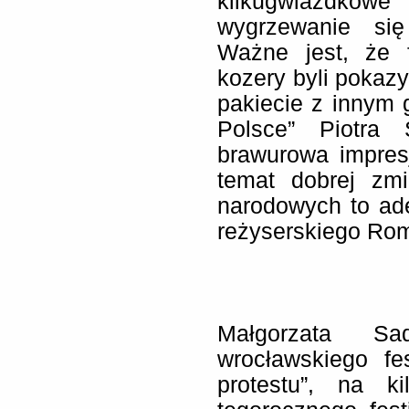
kilkugwiazdkowe
wygrzewanie si
Ważne jest, że f
kozery byli poka
pakiecie z innym
Polsce” Piotra
brawurowa impres
temat dobrej zm
narodowych to ad
reżyserskiego Ro
Małgorzata Sa
wrocławskiego fes
protestu”, na k