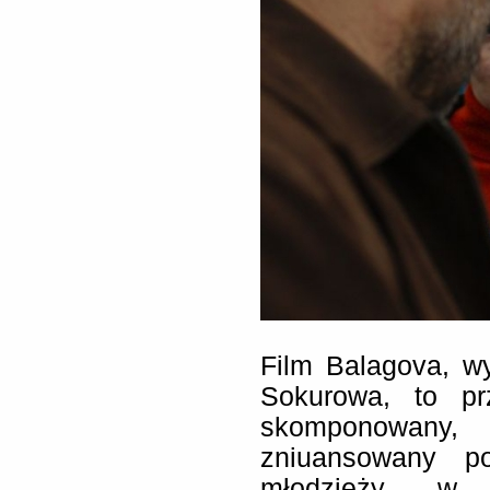
Film Balagova, 
Sokurowa, to prz
skomponowany
zniuansowany po
młodzieży w la