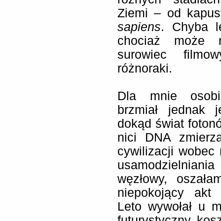
Ziemi – od kapus
sapiens
. Chyba l
chociaż może n
surowiec filmow
różnoraki.
Dla mnie osobiś
brzmiał jednak j
dokąd świat foton
nici DNA zmierz
cywilizacji wobec 
usamodzielniani
węzłowy, oszałam
niepokojący akt
Leto wywołał u mn
futurystyczny kos