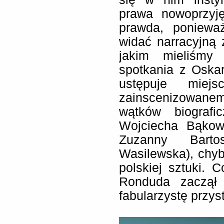
prawa nowoprzyj
prawda, poniewa
widać narracyjną
jakim mieliśmy
spotkania z Oska
ustępuje miejs
zainscenizowa
wątków biograf
Wojciecha Bąkows
Zuzanny Barto
Wasilewska), chyb
polskiej sztuki. 
Ronduda zaczął
fabularzystę przyst