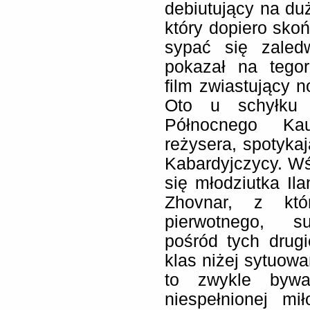
debiutujący na du
który dopiero skoń
sypać się zaledw
pokazał na tego
film zwiastujący n
Oto u schyłku 
Północnego Kau
reżysera, spotykaj
Kabardyjczycy. W
się młodziutka Ila
Zhovnar, z któ
pierwotnego, su
pośród tych drugi
klas niżej sytuowa
to zwykle bywa
niespełnionej m