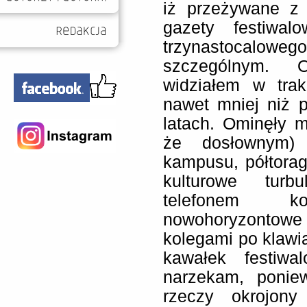
iż przeżywane z 
gazety festiwal
trzynastocaloweg
szczególnym. O
widziałem w trak
nawet mniej niż 
latach. Ominęły 
że dosłownym) 
kampusu, półtorag
kulturowe turbu
telefonem 
nowohoryzontowe
kolegami po klawi
kawałek festiwa
narzekam, ponie
rzeczy okrojony