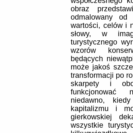
współczesnego ko
obraz przedstawi
odmalowany od 
wartości, celów i
słowy, w imagi
turystycznego wy
wzorów konserw
będących niewątp
może jakoś szcze
transformacji po r
skarpety i obo
funkcjonować 
niedawno, kied
kapitalizmu i m
gierkowskiej de
wszystkie turysty