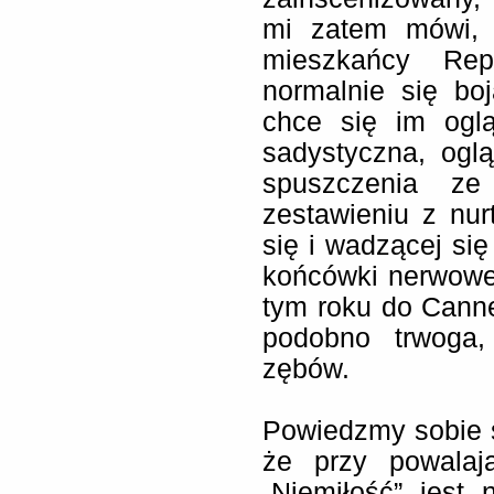
mi zatem mówi, ż
mieszkańcy Repub
normalnie się boj
chce się im oglą
sadystyczna, ogl
spuszczenia z
zestawieniu z nur
się i wadzącej się
końcówki nerwowe 
tym roku do Cann
podobno trwoga,
zębów.
Powiedzmy sobie s
że przy powalaj
„Niemiłość” jest