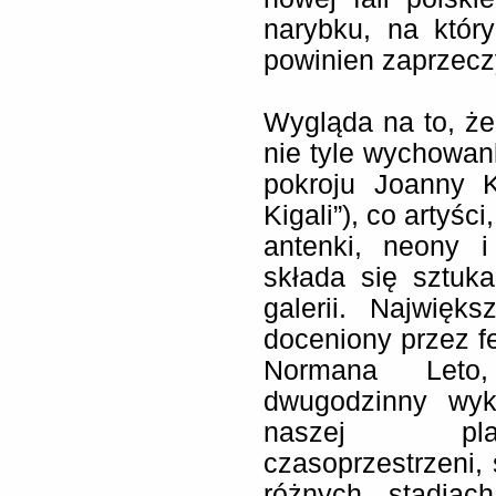
narybku, na któr
powinien zaprzeczy
Wygląda na to, że 
nie tyle wychowan
pokroju Joanny K
Kigali”), co artyśc
antenki, neony i 
składa się sztuk
galerii. Najwię
doceniony przez f
Normana Leto,
dwugodzinny wykł
naszej plan
czasoprzestrzeni,
różnych stadiac