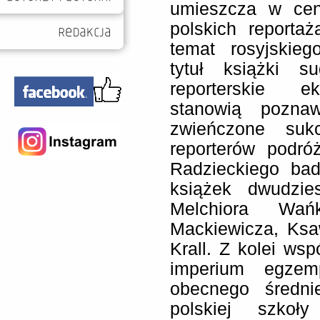
umieszcza w cen
polskich reportaż
temat rosyjskie
tytuł książki s
reporterskie ek
stanowią pozna
zwieńczone suk
reporterów podró
Radzieckiego bad
książek dwudzies
Melchiora Wańk
Mackiewicza, Ksa
Krall. Z kolei wsp
imperium egzemp
obecnego średni
polskiej szkoł