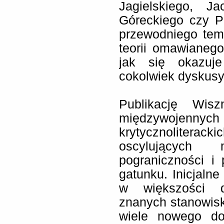
Jagielskiego, J
Góreckiego czy P
przewodniego tem
teorii omawianego
jak się okazuj
cokolwiek dyskus
Publikację Wisz
międzywojennyc
krytycznoliterac
oscylujących m
pograniczności i p
gatunku. Inicjaln
w większości d
znanych stanowis
wiele nowego do