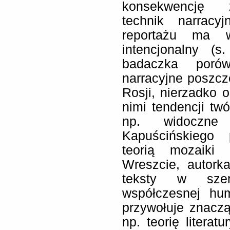
konsekwencję z
technik narracy
reportażu ma w
intencjonalny (s
badaczka porów
narracyjne poszcze
Rosji, nierzadko 
nimi tendencji tw
np. widoczne
Kapuścińskiego
teorią mozaiki f
Wreszcie, autork
teksty w szer
współczesnej hu
przywołuje znaczą
np. teorię literat