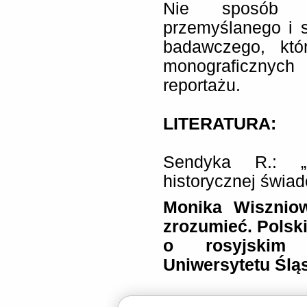
Nie sposób j
przemyślanego i s
badawczego, któ
monograficznyc
reportażu.
LITERATURA:
Sendyka R.: „
historycznej świa
Monika Wisznio
zrozumieć. Polski
o rosyjskim 
Uniwersytetu Ślą