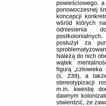
powieściowego, a
ponowoczesnej śmi
koncepcji konkre
wśród których n
odniesienia 
postkolonialnyc
posłużył za pun
sproblematyzowa
Należą do nich o
wątek mentalnośc
figurą „człowieka
(s. 239), a tak
stereotypizacji r
m.in. kwestię d
dawnym kolonizat
stwierdzić, że zaw