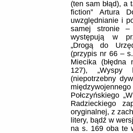
(ten sam błąd), a 
fiction” Artura 
uwzględnianie i po
samej stronie –
występują w prz
„Drogą do Urzę
(przypis nr 66 – s
Miecika (błędna 
127), „Wyspy k
(niepotrzebny dyw
międzywojenneg
Połczyńskiego „W
Radzieckiego za
oryginalnej, z za
litery, bądź w wer
na s. 169 oba te w