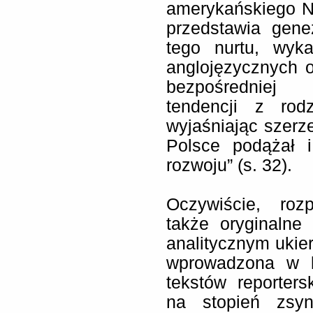
amerykańskiego N
przedstawia genez
tego nurtu, wyk
anglojęzycznych 
bezpośredniej 
tendencji z rod
wyjaśniając szerze
Polsce podążał 
rozwoju” (s. 32).
Oczywiście, roz
także oryginalne
analitycznym ukie
wprowadzona w ks
tekstów reporter
na stopień zsynt