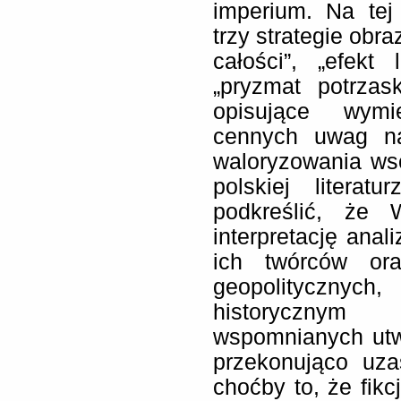
imperium. Na tej
trzy strategie obr
całości”, „efekt
„pryzmat potrzas
opisujące wymi
cennych uwag na
waloryzowania ws
polskiej literat
podkreślić, że 
interpretację anal
ich twórców ora
geopolitycznyc
historycznym
wspomnianych utw
przekonująco uza
choćby to, że fikc