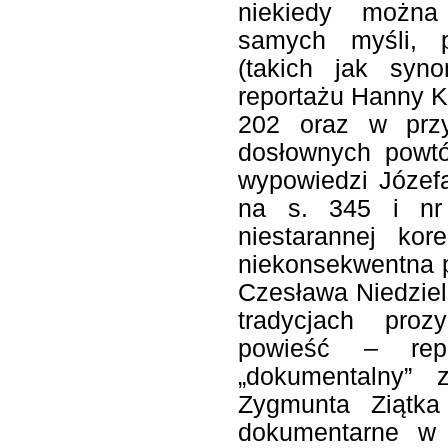
niekiedy można
samych myśli, p
(takich jak syn
reportażu Hanny Kr
202 oraz w przy
dosłownych powtó
wypowiedzi Józef
na s. 345 i nr
niestarannej kor
niekonsekwentna p
Czesława Niedziels
tradycjach pro
powieść – repo
„dokumentalny” 
Zygmunta Ziątka
dokumentarne w p