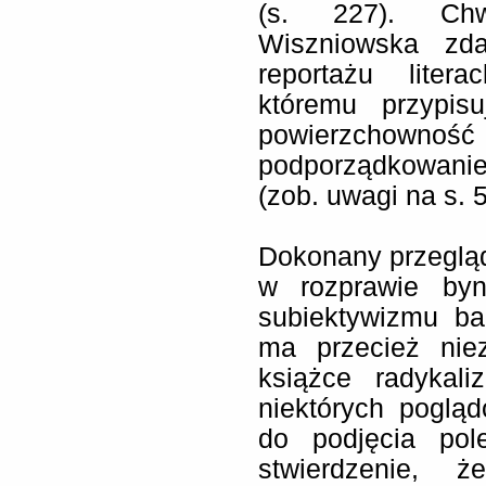
(s. 227). Chwi
Wiszniowska zd
reportażu liter
któremu przypis
powierzchowno
podporządkowanie
(zob. uwagi na s. 5
Dokonany przegląd
w rozprawie byna
subiektywizmu ba
ma przecież nie
książce radykal
niektórych poglą
do podjęcia pol
stwierdzenie, ż