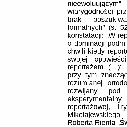
nieewoluującym”
wiarygodności pr
brak poszukiwa
formalnych” (s. 
konstatacji: „W r
o dominacji podm
chwili kiedy repor
swojej opowieśc
reportażem (…)” 
przy tym znacząc
rozumianej ortod
rozwijany pod 
eksperymentalny
reportażowej, li
Mikołajewskiego
Roberta Rienta „Św