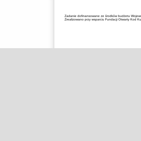
Zadanie dofinansowane ze środków budżetu Wojewó
Zrealizowano przy wsparciu Fundacji Otwarty Kod Kul