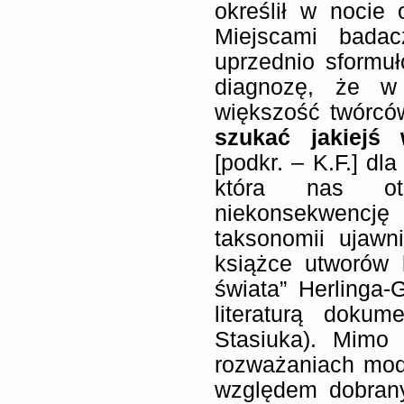
określił w nocie 
Miejscami badac
uprzednio sformu
diagnozę, że w 
większość twórców
szukać jakiejś 
[podkr. – K.F.] dl
która nas ot
niekonsekwencj
taksonomii ujawn
książce utworów l
świata” Herlinga-
literaturą dokum
Stasiuka). Mimo
rozważaniach mod
względem dobrany