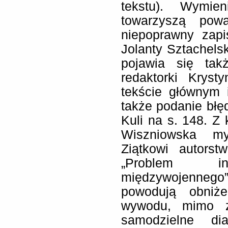
tekstu). Wymie
towarzyszą pow
niepoprawny zapi
Jolanty Sztachelsk
pojawia się takż
redaktorki Krys
tekście głównym 
także podanie błę
Kuli na s. 148. Z 
Wiszniowska my
Ziątkowi autorst
„Problem int
międzywojennego”.
powodują obniże
wywodu, mimo ż
samodzielne di