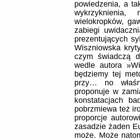
powiedzenia, a ta
wykrzyknienia, 
wielokropków, ga
zabiegi uwidaczni
prezentujących sy
Wiszniowska kryty
czym świadczą do
wedle autora »Wi
będziemy tej met
przy… no właś
proponuje w zami
konstatacjach ba
pobrzmiewa też iro
proporcje autorow
zasadzie żaden Eu
może. Może natom