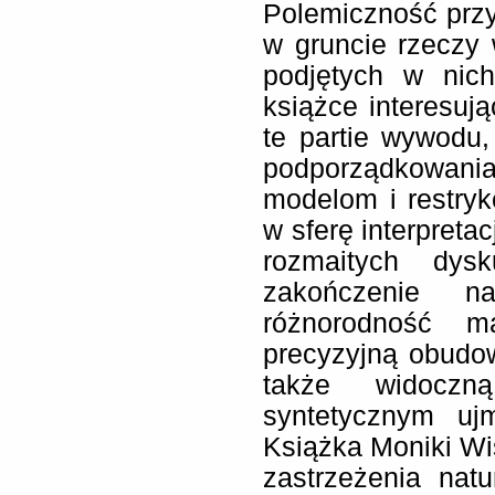
Polemiczność prz
w gruncie rzeczy
podjętych w nic
książce interesuj
te partie wywodu,
podporządkowania
modelom i restry
w sferę interpreta
rozmaitych dys
zakończenie n
różnorodność ma
precyzyjną obudo
także widocz
syntetycznym uj
Książka Moniki W
zastrzeżenia natu