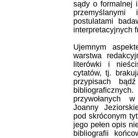
sądy o formalnej i
przemyślanymi 
postulatami bada
interpretacyjnych
Ujemnym aspekte
warstwa redakcyj
literówki i nieści
cytatów, tj. brak
przypisach bądź
bibliograficzny
przywołanych w
Joanny Jeziorskie
pod skróconym tytu
jego pełen opis ni
bibliografii koń