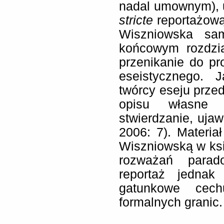
nadal umownym), u
stricte
reportażową 
Wiszniowska sam
końcowym rozdzia
przenikanie do pr
eseistycznego.
twórcy eseju przed
opisu własne „
stwierdzanie, ujaw
2006: 7). Materi
Wiszniowską w ksi
rozważań parad
reportaż jednak
gatunkowe cechu
formalnych granic.