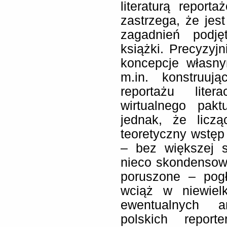
literaturą report
zastrzega, że je
zagadnień podję
książki. Precyzyj
koncepcje własn
m.in. konstruuj
reportażu lite
wirtualnego pakt
jednak, że liczą
teoretyczny wstęp
– bez większej s
nieco skondensowa
poruszone – pogł
wciąż w niewiel
ewentualnych a
polskich repor