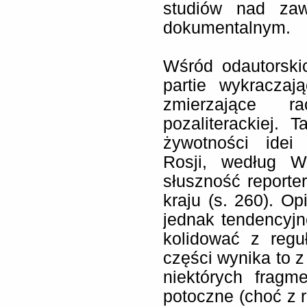
studiów nad zaw
dokumentalnym.
Wśród odautorski
partie wykraczaj
zmierzające r
pozaliterackiej. 
żywotności idei
Rosji, według Wi
słuszność reporte
kraju (s. 260). Op
jednak tendencyjn
kolidować z reg
części wynika to z 
niektórych fragm
potoczne (choć z