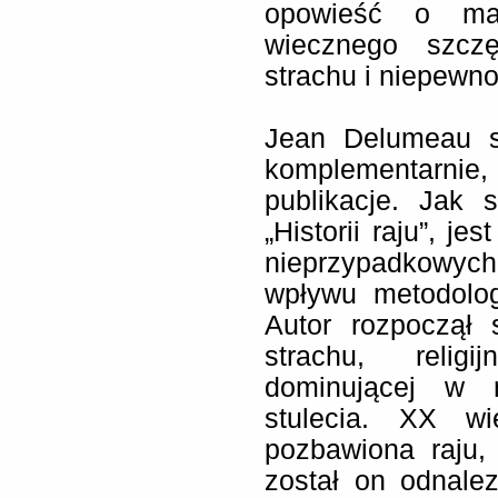
opowieść o marz
wiecznego szczę
strachu i niepewno
Jean Delumeau sw
komplementarnie
publikacje. Jak
„Historii raju”, j
nieprzypadkowy
wpływu metodolog
Autor rozpoczął
strachu, religi
dominującej w n
stulecia. XX w
pozbawiona raju,
został on odnale