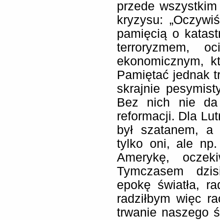
przede wszystkim
kryzysu: „Oczywiś
pamięcią o katast
terroryzmem, oc
ekonomicznym, kt
Pamiętać jednak tr
skrajnie pesymisty
Bez nich nie da
reformacji. Dla Lu
był szatanem, a
tylko oni, ale np
Amerykę, oczeki
Tymczasem dzis
epokę światła, ra
radziłbym więc ra
trwanie naszego ś