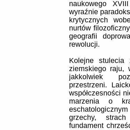
naukowego XVIII 
wyraźnie paradoksa
krytycznych wobe
nurtów filozoficzny
geografii doprow
rewolucji.
Kolejne stulecia
ziemskiego raju,
jakkolwiek po
przestrzeni. Laic
współczesności ni
marzenia o kra
eschatologicznym
grzechy, strach
fundament chrześc