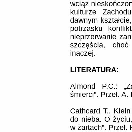
wciąż nieskończon
kulturze Zachod
dawnym kształcie,
potrzasku konfli
nieprzerwanie zan
szczęścia, choć
inaczej.
LITERATURA:
Almond P.C.: „Z
śmierci”. Przeł. A
Cathcard T., Klein
do nieba. O życiu,
w żartach”. Przeł.