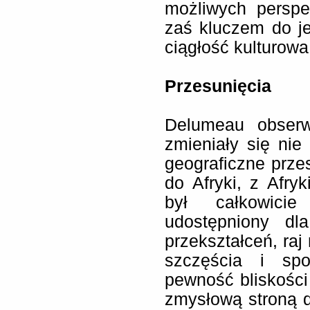
możliwych perspek
zaś kluczem do je
ciągłość kulturowa
Przesunięcia
Delumeau obserw
zmieniały się nie 
geograficzne przes
do Afryki, z Afry
był całkowici
udostępniony d
przekształceń, raj
szczęścia i spo
pewność bliskości
zmysłową stroną 