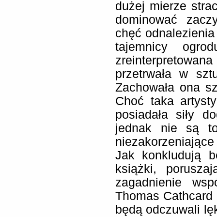
dużej mierze stra
dominować zaczy
chęć odnalezienia
tajemnicy ogro
zreinterpretow
przetrwała w sztuc
Zachowała ona szc
Choć taka artyst
posiadała siły d
jednak nie są to
niezakorzeniając
Jak konkludują b
książki, porusza
zagadnienie wsp
Thomas Cathcard i 
będą odczuwali lęk