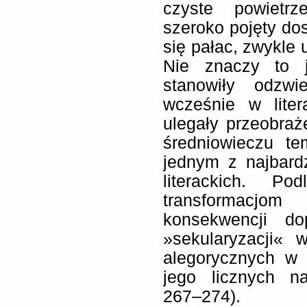
czyste powietr
szeroko pojęty do
się pałac, zwykle 
Nie znaczy to 
stanowiły odzwie
wcześnie w liter
ulegały przeobraż
średniowieczu te
jednym z najbard
literackich. P
transformacjom
konsekwencji do
»sekularyzacji« 
alegorycznych w
jego licznych na
267–274).