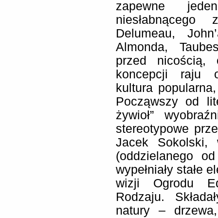
zapewne jed
niesłabnącego z
Delumeau, John’
Almonda, Taubes
przed nicością, 
koncepcji raju o
kultura popularna,
Począwszy od lite
żywioł” wyobraź
stereotypowe prze
Jacek Sokolski,
(oddzielanego o
wypełniały stałe e
wizji Ogrodu E
Rodzaju. Składa
natury – drzewa,