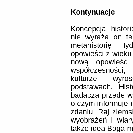
Kontynuacje
Koncepcja histori
nie wyraża on te
metahistorię Hy
opowieści z wieku 
nową opowieść
współczesności
kulturze wyro
podstawach. Hist
badacza przede w
o czym informuje 
zdaniu. Raj ziems
wyobrażeń i wiar
także idea Boga-mś