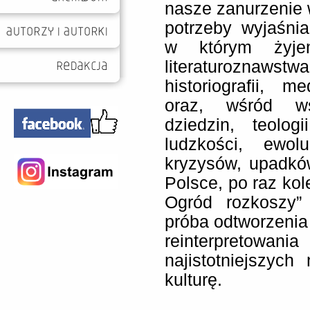
nasze zanurzenie w
potrzeby wyjaśnia
w którym żyje
literaturoznaws
historiografii, me
oraz, wśród ws
dziedzin, teolog
ludzkości, ewol
kryzysów, upadkó
Polsce, po raz kole
Ogród rozkoszy”
próba odtworzenia
reinterpretowan
najistotniejszych
kulturę.