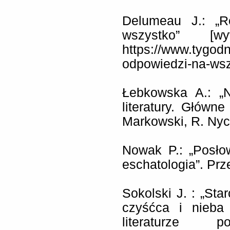
Delumeau J.: „R
wszystko” [w
https://www.tygodn
odpowiedzi-na-ws
Łebkowska A.: „N
literatury. Główne
Markowski, R. Nyc
Nowak P.: „Posło
eschatologia”. Prz
Sokolski J. : „Sta
czyśćca i nieba
literaturze 