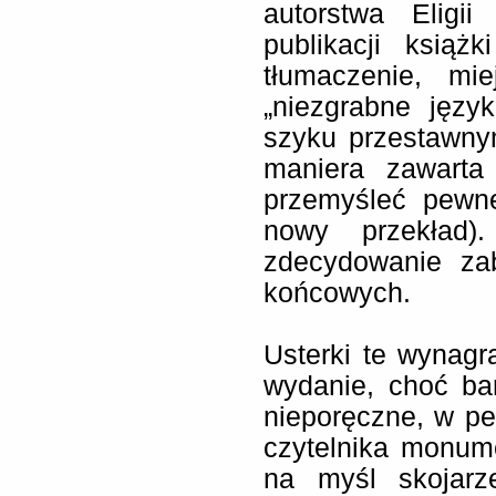
autorstwa Eligi
publikacji ksią
tłumaczenie, mi
„niezgrabne jęz
szyku przestawnym
maniera zawarta
przemyśleć pewne
nowy przekład).
zdecydowanie za
końcowych.
Usterki te wynagr
wydanie, choć ba
nieporęczne, w p
czytelnika monum
na myśl skojar