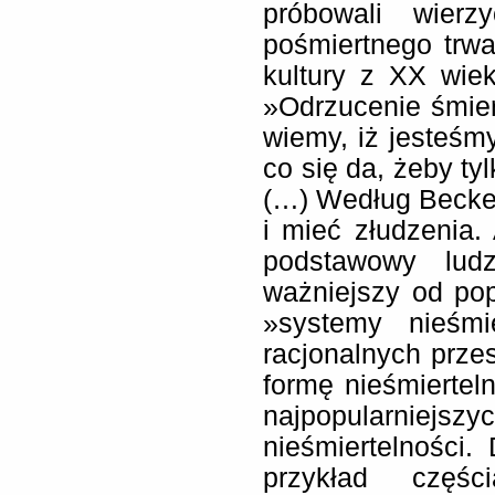
próbowali wierz
pośmiertnego trwa
kultury z XX wie
»Odrzucenie śmier
wiemy, iż jesteśmy
co się da, żeby ty
(…) Według Becke
i mieć złudzenia.
podstawowy lud
ważniejszy od po
»systemy nieśmie
racjonalnych prze
formę nieśmiertel
najpopularniejszyc
nieśmiertelności
przykład częśc