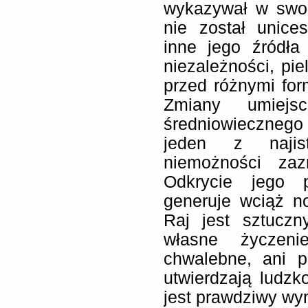
wykazywał w swoi
nie został unice
inne jego źródła
niezależności, pie
przed różnymi for
Zmiany umiejs
średniowieczneg
jeden z najist
niemożności zaz
Odkrycie jego p
generuje wciąż n
Raj jest sztucz
własne życzeni
chwalebne, ani p
utwierdzają ludzk
jest prawdziwy wym