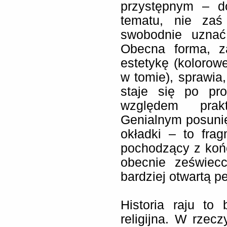
przystępnym – d
tematu, nie zaś
swobodnie uznać
Obecna forma, z
estetykę (kolorow
w tomie), sprawia
staje się po pro
względem prakt
Genialnym posuni
okładki – to fra
pochodzący z koń
obecnie zeświecc
bardziej otwartą p
Historia raju to
religijna. W rzec