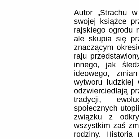
Autor „Strachu w
swojej książce pr
rajskiego ogrodu 
ale skupia się p
znaczącym okresi
raju przedstawion
innego, jak śle
ideowego, zmian
wytworu ludzkiej
odzwierciedlają p
tradycji, ewol
społecznych utopi
związku z odkry
wszystkim zaś zmi
rodziny. Histori