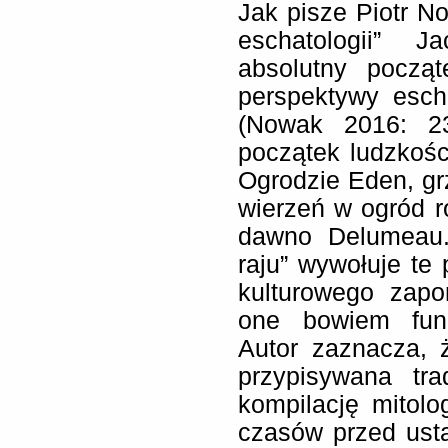
Jak pisze Piotr N
eschatologii” 
absolutny począ
perspektywy esch
(Nowak 2016: 23
początek ludzkoś
Ogrodzie Eden, gr
wierzeń w ogród r
dawno Delumeau. 
raju” wywołuje te 
kulturowego zapo
one bowiem fund
Autor zaznacza, ż
przypisywana trad
kompilację mitolo
czasów przed ust