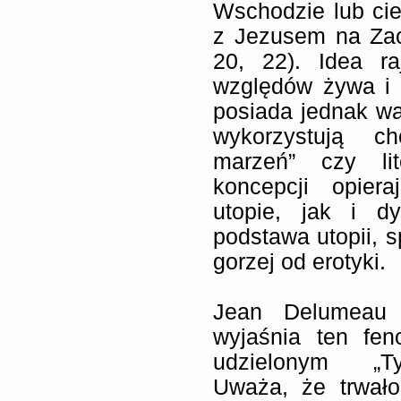
Wschodzie lub ci
z Jezusem na Zac
20, 22). Idea r
względów żywa i 
posiada jednak wa
wykorzystują c
marzeń” czy lit
koncepcji opier
utopie, jak i dy
podstawa utopii, s
gorzej od erotyki.
Jean Delumeau 
wyjaśnia ten fe
udzielonym „Ty
Uważa, że trwało