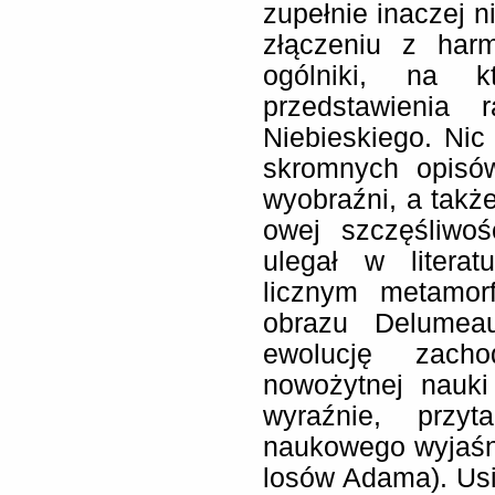
zupełnie inaczej n
złączeniu z har
ogólniki, na k
przedstawienia 
Niebieskiego. Nic
skromnych opisów
wyobraźni, a takż
owej szczęśliwoś
ulegał w literat
licznym metamor
obrazu Delumea
ewolucję zachod
nowożytnej nauki
wyraźnie, przyt
naukowego wyjaśnie
losów Adama). Usi