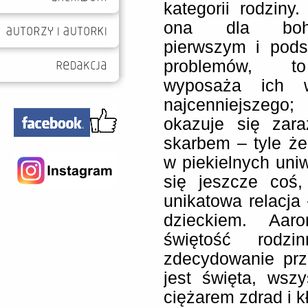
kategorii rodziny
ona dla boha
pierwszym i pod
problemów, to
wyposaża ich 
najcenniejszego;
okazuje się zar
skarbem – tyle że
w piekielnych uni
się jeszcze coś,
unikatowa relacja 
dzieckiem. Aar
świętość rodzi
zdecydowanie prz
jest święta, wsz
ciężarem zdrad i k