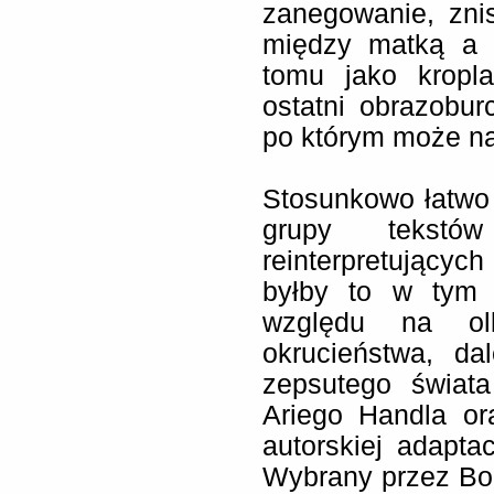
zanegowanie, zni
między matką a d
tomu jako kropla
ostatni obrazobu
po którym może nas
Stosunkowo łatwo 
grupy tekstów
reinterpretującyc
byłby to w tym 
względu na ol
okrucieństwa, da
zepsutego świat
Ariego Handla or
autorskiej adaptac
Wybrany przez Bog