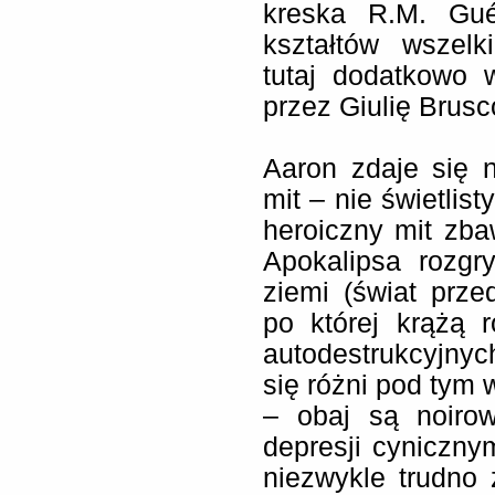
kreska R.M. Gué
kształtów wszelk
tutaj dodatkowo 
przez Giulię Brusc
Aaron zdaje się 
mit – nie świetlist
heroiczny mit zba
Apokalipsa rozgr
ziemi (świat prze
po której krążą 
autodestrukcyjnyc
się różni pod tym
– obaj są noiro
depresji cyniczny
niezwykle trudno