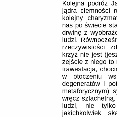
Kolejna podróż J
jądra ciemności 
kolejny charyzma
nas po świecie st
drwinę z wyobraż
ludzi. Równocześ
rzeczywistości z
krzyż nie jest (j
zejście z niego to
trawestacja, choci
w otoczeniu wsz
degeneratów i po
metaforycznym) 
wręcz szlachetną. 
ludzi, nie tylk
jakichkolwiek s