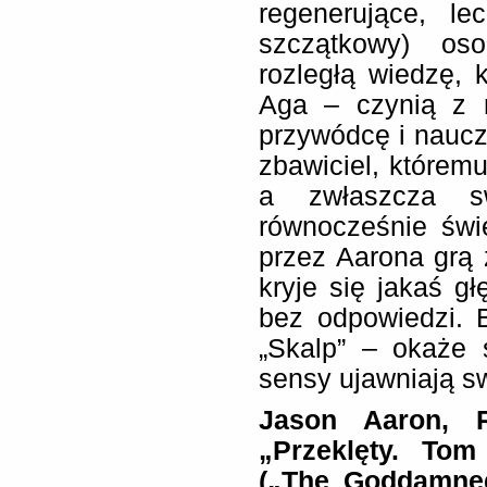
regenerujące, l
szczątkowy) os
rozległą wiedzę, 
Aga – czynią z 
przywódcę i naucz
zbawiciel, któremu
a zwłaszcza sw
równocześnie świ
przez Aarona grą z
kryje się jakaś gł
bez odpowiedzi. 
„Skalp” – okaże s
sensy ujawniają sw
Jason Aaron, R
„Przeklęty. Tom
(„The Goddamned,