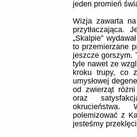
jeden promień świ
Wizja zawarta na
przytłaczająca. 
„Skalpie” wydawał 
to przemierzane 
jeszcze gorszym. 
tyle nawet ze wzg
kroku trupy, co 
umysłowej degener
od zwierząt różn
oraz satysfa
okrucieństwa.
polemizować z Ka
jesteśmy przeklęci