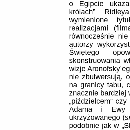
o Egipcie ukaz
królach” Ridley
wymienione tyt
realizacjami (fil
równocześnie nie 
autorzy wykorzys
Świętego opo
skonstruowania wł
wizje Aronofsky’eg
nie zbulwersują, 
na granicy tabu,
znacznie bardzie
„piździelcem” cz
Adama i Ewy –
ukrzyżowanego (
s
podobnie jak w „S