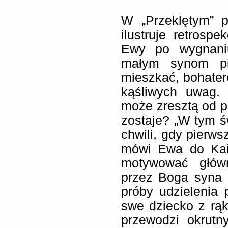
W „Przeklętym” 
ilustruje retrosp
Ewy po wygnani
małym synom pi
mieszkać, bohater
kąśliwych uwag. 
może zresztą od p
zostaje? „W tym św
chwili, gdy pierws
mówi Ewa do Kai
motywować główn
przez Boga syna 
próby udzielenia
swe dziecko z rąk
przewodzi okrutn