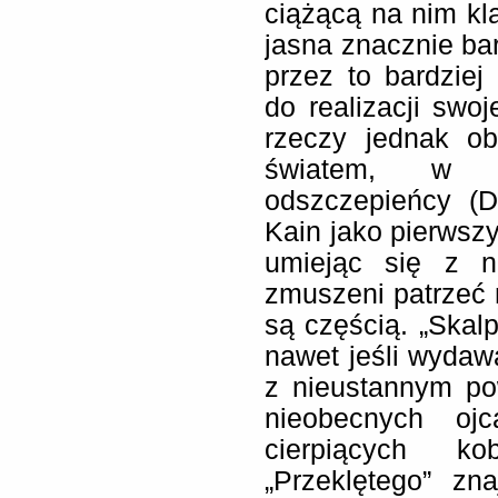
ciążącą na nim klą
jasna znacznie ba
przez to bardzie
do realizacji swoj
rzeczy jednak o
światem, w k
odszczepieńcy (D
Kain jako pierwszy
umiejąc się z n
zmuszeni patrzeć n
są częścią. „Skalp
nawet jeśli wydaw
z nieustannym pow
nieobecnych oj
cierpiących k
„Przeklętego” zn