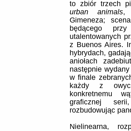
to zbiór trzech p
urban animals
,
Gimeneza; scena
będącego prz
utalentowanych pr
z Buenos Aires. I
hybrydach, gadają
aniołach zadebiu
następnie wydany 
w finale zebranyc
każdy z owyc
konkretnemu wą
graficznej ser
rozbudowując pan
Nielinearna, ro