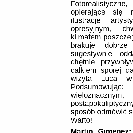
Fotorealistyczn
opierające się 
ilustracje arty
opresyjnym, ch
klimatem poszczeg
brakuje dobrze
sugestywnie odda
chętnie przywoływ
całkiem sporej da
wizyta Luca w o
Podsumowując
wieloznacznym
postapokaliptycz
sposób odmówić s
Warto!
Martin Gimenez: