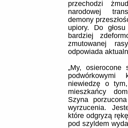
przechodzi żmu
narodowej trans
demony przeszłości
upiory. Do głos
bardziej zdeform
zmutowanej ras
odpowiada aktual
„My, osierocone 
podwórkowymi 
niewiedzę o tym
mieszkańcy dom
Szyna porzucona 
wyrzucenia. Jes
które odgryzą ręk
pod szyldem wyda