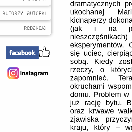
dramatycznych pr
ukochanej Mari
kidnaperzy dokonal
(jak i na je
nieszczęśnikach
eksperymentów. 
się uciec, cierpi
sobą. Kiedy zost
rzeczy, o który
zapomnieć. Ter
okruchami wspomn
domu. Problem w ty
już rację bytu.
oraz krwawe walk
zjawiska przycz
kraju, który – 