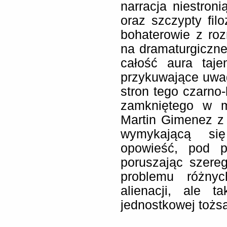
narracja niestro
oraz szczypty fil
bohaterowie z ro
na dramaturgiczne
całość aura taje
przykuwające uwag
stron tego czarno-
zamkniętego w m
Martin Gimenez z
wymykającą się 
opowieść, pod pł
poruszając szereg
problemu różnyc
alienacji, ale t
jednostkowej tożs